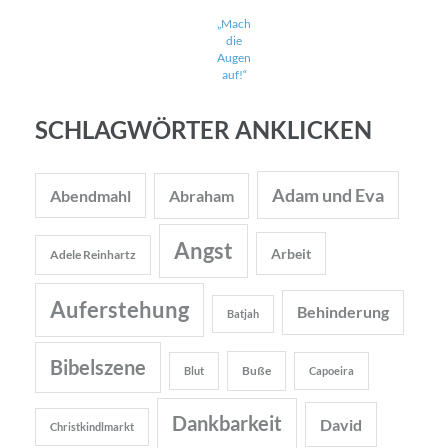
„Mach
die
Augen
auf!“
SCHLAGWÖRTER ANKLICKEN
Adam und Eva
Abendmahl
Abraham
Angst
Arbeit
Adele Reinhartz
Auferstehung
Behinderung
Batjah
Bibelszene
Buße
Blut
Capoeira
Dankbarkeit
David
Christkindlmarkt