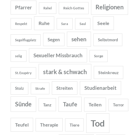
Religionen
Pfarrer
Reich Gottes
Rahel
Ruhe
Seele
Respekt
Sara
Saul
sehen
Segen
Selbstmord
Segelflugplatz
Sexueller Missbrauch
Sorge
selig
stark & schwach
Steinkreuz
St. Exupéry
Studienarbeit
Streiten
Stolz
Strafe
Sünde
Taufe
Teilen
Tanz
Terror
Tod
Teufel
Therapie
Tiere