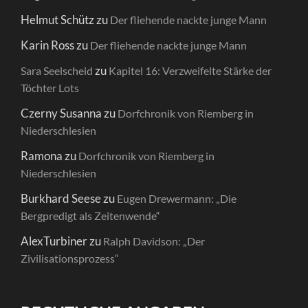
Helmut Schütz
zu
Der fliehende nackte junge Mann
Karin Ross
zu
Der fliehende nackte junge Mann
zu
Sara Seelscheid
Kapitel 16: Verzweifelte Stärke der
Töchter Lots
Czerny Susanna
zu
Dorfchronik von Riemberg in
Niederschlesien
Ramona
zu
Dorfchronik von Riemberg in
Niederschlesien
Burkhard Seese
zu
Eugen Drewermann: „Die
Bergpredigt als Zeitenwende“
AlexTurbiner
zu
Ralph Davidson: „Der
Zivilisationsprozess“