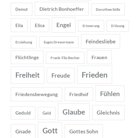
Dietrich Bonhoeffer
Demut
Dorothee Sölle
Engel
Elia
Elisa
Erinnerung
Erlösung
Feindesliebe
Erziehung
Eugen Drewermann
Frauen
Flüchtlinge
Frank-Tilo Becher
Frieden
Freiheit
Freude
Fühlen
Friedensbewegung
Friedhof
Glaube
Gleichnis
Geduld
Geld
Gott
Gnade
Gottes Sohn