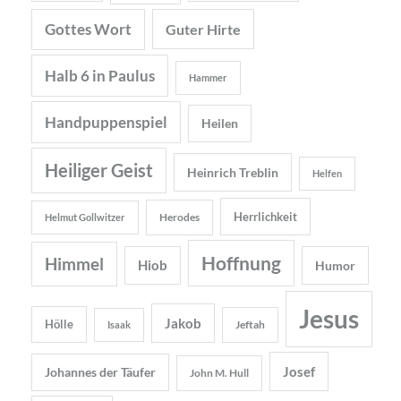
Gottes Wort
Guter Hirte
Halb 6 in Paulus
Hammer
Handpuppenspiel
Heilen
Heiliger Geist
Heinrich Treblin
Helfen
Herrlichkeit
Herodes
Helmut Gollwitzer
Hoffnung
Himmel
Hiob
Humor
Jesus
Jakob
Hölle
Jeftah
Isaak
Josef
Johannes der Täufer
John M. Hull