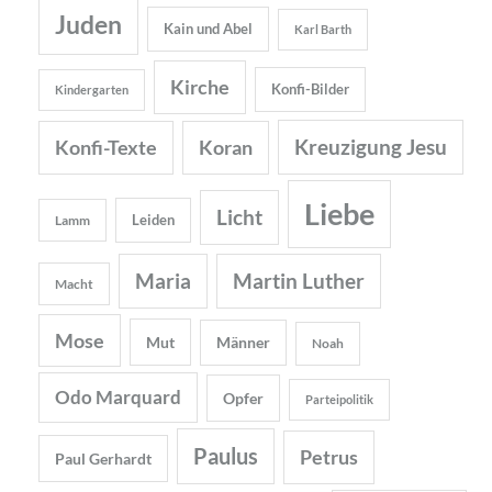
Juden
Kain und Abel
Karl Barth
Kirche
Konfi-Bilder
Kindergarten
Kreuzigung Jesu
Konfi-Texte
Koran
Liebe
Licht
Leiden
Lamm
Maria
Martin Luther
Macht
Mose
Mut
Männer
Noah
Odo Marquard
Opfer
Parteipolitik
Paulus
Petrus
Paul Gerhardt