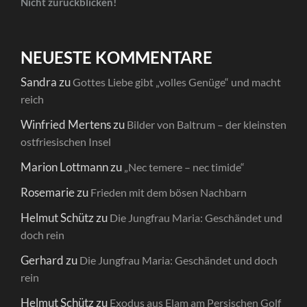
Nicht zurückblicken!
NEUESTE KOMMENTARE
Sandra
zu
Gottes Liebe gibt „volles Genüge“ und macht
reich
Winfried Mertens
zu
Bilder von Baltrum – der kleinsten
ostfriesischen Insel
Marion Lottmann
zu
„Nec temere – nec timide“
Rosemarie
zu
Frieden mit dem bösen Nachbarn
Helmut Schütz
zu
Die Jungfrau Maria: Geschändet und
doch rein
Gerhard
zu
Die Jungfrau Maria: Geschändet und doch
rein
Helmut Schütz
zu
Exodus aus Elam am Persischen Golf