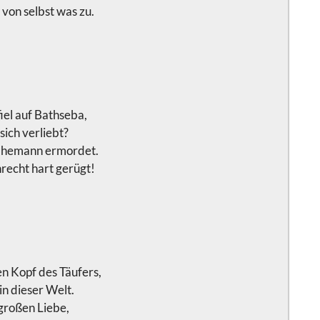
 von selbst was zu.
fiel auf Bathseba,
sich verliebt?
 Ehemann ermordet.
recht hart gerügt!
n Kopf des Täufers,
in dieser Welt.
großen Liebe,