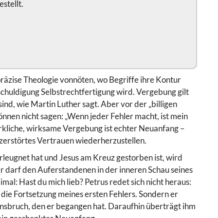
stellt.
zise Theologie vonnöten, wo Begriffe ihre Kontur
schuldigung Selbstrechtfertigung wird. Vergebung gilt
nd, wie Martin Luther sagt. Aber vor der „billigen
nnen nicht sagen: „Wenn jeder Fehler macht, ist mein
irkliche, wirksame Vergebung ist echter Neuanfang –
 zerstörtes Vertrauen wiederherzustellen.
leugnet hat und Jesus am Kreuz gestorben ist, wird
 darf den Auferstandenen in der inneren Schau seines
mal: Hast du mich lieb? Petrus redet sich nicht heraus:
die Fortsetzung meines ersten Fehlers. Sondern er
ensbruch, den er begangen hat. Daraufhin überträgt ihm