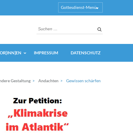
Gottesdienst-Menü
Suchen
nach:
OR[INN]EN
IMPRESSUM
DATENSCHUTZ
ndere Gestaltung
>
Andachten
>
Gewissen schärfen