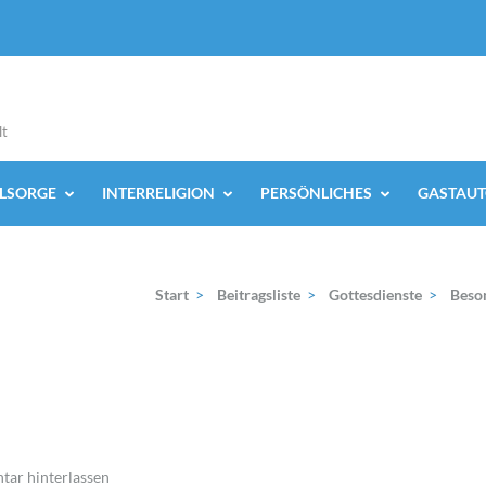
lt
ELSORGE
INTERRELIGION
PERSÖNLICHES
GASTAUT
Start
>
Beitragsliste
>
Gottesdienste
>
Beso
ar hinterlassen