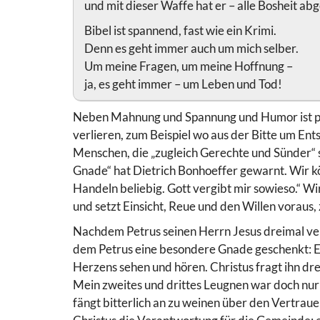
und mit dieser Waffe hat er – alle Bosheit abge
Bibel ist spannend, fast wie ein Krimi.
Denn es geht immer auch um mich selber.
Um meine Fragen, um meine Hoffnung –
ja, es geht immer – um Leben und Tod!
Neben Mahnung und Spannung und Humor ist prä
verlieren, zum Beispiel wo aus der Bitte um Ent
Menschen, die „zugleich Gerechte und Sünder“ si
Gnade“ hat Dietrich Bonhoeffer gewarnt. Wir kö
Handeln beliebig. Gott vergibt mir sowieso.“ W
und setzt Einsicht, Reue und den Willen voraus,
Nachdem Petrus seinen Herrn Jesus dreimal ver
dem Petrus eine besondere Gnade geschenkt: Er
Herzens sehen und hören. Christus fragt ihn drei
Mein zweites und drittes Leugnen war doch nur 
fängt bitterlich an zu weinen über den Vertrau