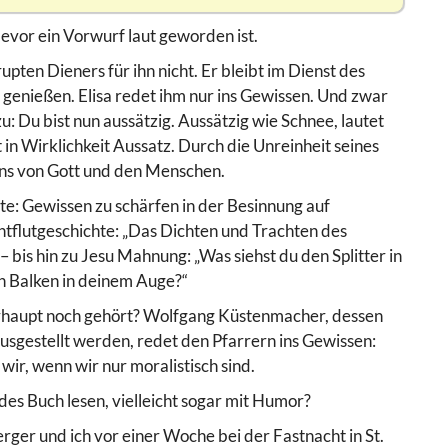
bevor ein Vorwurf laut geworden ist.
pten Dieners für ihn nicht. Er bleibt im Dienst des
 genießen. Elisa redet ihm nur ins Gewissen. Und zwar
u: Du bist nun aussätzig. Aussätzig wie Schnee, lautet
in Wirklichkeit Aussatz. Durch die Unreinheit seines
ens von Gott und den Menschen.
ute: Gewissen zu schärfen in der Besinnung auf
Sintflutgeschichte: „Das Dichten und Trachten des
 bis hin zu Jesu Mahnung: „Was siehst du den Splitter in
n Balken in deinem Auge?“
haupt noch gehört? Wolfgang Küstenmacher, dessen
ausgestellt werden, redet den Pfarrern ins Gewissen:
 wir, wenn wir nur moralistisch sind.
des Buch lesen, vielleicht sogar mit Humor?
rger und ich vor einer Woche bei der Fastnacht in St.