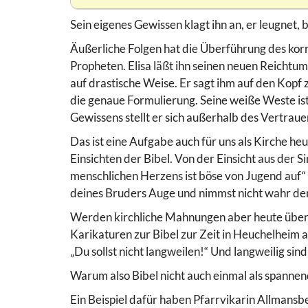
Sein eigenes Gewissen klagt ihn an, er leugnet, 
Äußerliche Folgen hat die Überführung des korru
Propheten. Elisa läßt ihn seinen neuen Reichtum
auf drastische Weise. Er sagt ihm auf den Kopf z
die genaue Formulierung. Seine weiße Weste ist 
Gewissens stellt er sich außerhalb des Vertrau
Das ist eine Aufgabe auch für uns als Kirche he
Einsichten der Bibel. Von der Einsicht aus der 
menschlichen Herzens ist böse von Jugend auf“ –
deines Bruders Auge und nimmst nicht wahr de
Werden kirchliche Mahnungen aber heute über
Karikaturen zur Bibel zur Zeit in Heuchelheim 
„Du sollst nicht langweilen!“ Und langweilig sind
Warum also Bibel nicht auch einmal als spannen
Ein Beispiel dafür haben Pfarrvikarin Allmansbe