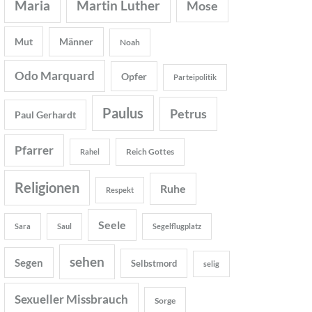
Maria
Martin Luther
Mose
Mut
Männer
Noah
Odo Marquard
Opfer
Parteipolitik
Paulus
Petrus
Paul Gerhardt
Pfarrer
Reich Gottes
Rahel
Religionen
Ruhe
Respekt
Seele
Sara
Saul
Segelflugplatz
sehen
Segen
Selbstmord
selig
Sexueller Missbrauch
Sorge