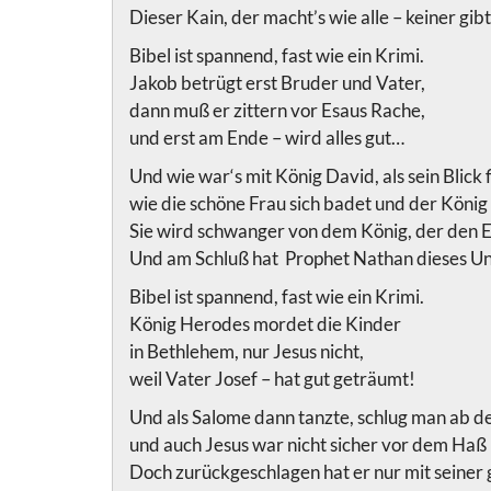
Dieser Kain, der macht’s wie alle – keiner gibt
Bibel ist spannend, fast wie ein Krimi.
Jakob betrügt erst Bruder und Vater,
dann muß er zittern vor Esaus Rache,
und erst am Ende – wird alles gut…
Und wie war‘s mit König David, als sein Blick 
wie die schöne Frau sich badet und der König 
Sie wird schwanger von dem König, der den
Und am Schluß hat Prophet Nathan dieses Un
Bibel ist spannend, fast wie ein Krimi.
König Herodes mordet die Kinder
in Bethlehem, nur Jesus nicht,
weil Vater Josef – hat gut geträumt!
Und als Salome dann tanzte, schlug man ab de
und auch Jesus war nicht sicher vor dem Haß 
Doch zurückgeschlagen hat er nur mit seiner 