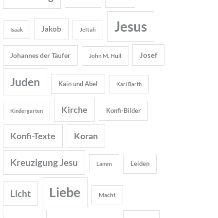
Jesus
Jakob
Jeftah
Isaak
Josef
Johannes der Täufer
John M. Hull
Juden
Kain und Abel
Karl Barth
Kirche
Konfi-Bilder
Kindergarten
Konfi-Texte
Koran
Kreuzigung Jesu
Leiden
Lamm
Liebe
Licht
Macht