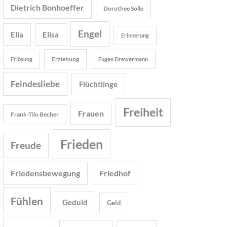
Dietrich Bonhoeffer
Dorothee Sölle
Engel
Elia
Elisa
Erinnerung
Erziehung
Erlösung
Eugen Drewermann
Feindesliebe
Flüchtlinge
Freiheit
Frauen
Frank-Tilo Becher
Frieden
Freude
Friedensbewegung
Friedhof
Fühlen
Geduld
Geld