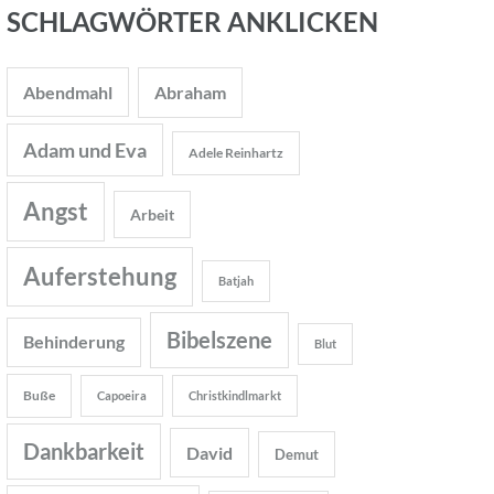
SCHLAGWÖRTER ANKLICKEN
Abendmahl
Abraham
Adam und Eva
Adele Reinhartz
Angst
Arbeit
Auferstehung
Batjah
Bibelszene
Behinderung
Blut
Buße
Capoeira
Christkindlmarkt
Dankbarkeit
David
Demut