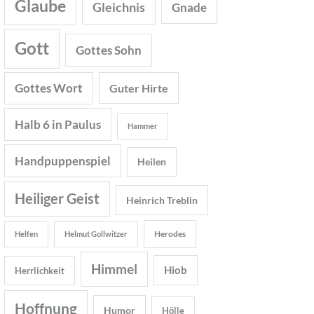
Glaube
Gleichnis
Gnade
Gott
Gottes Sohn
Gottes Wort
Guter Hirte
Halb 6 in Paulus
Hammer
Handpuppenspiel
Heilen
Heiliger Geist
Heinrich Treblin
Herodes
Helfen
Helmut Gollwitzer
Himmel
Hiob
Herrlichkeit
Hoffnung
Humor
Hölle