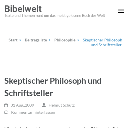
Zum
Bibelwelt
Inhalt
Texte und Themen rund um das meist gelesene Buch der Welt
springen
(Enter
drücken)
Start
>
Beitragsliste
>
Philosophie
>
Skeptischer Philosoph
und Schriftsteller
Skeptischer Philosoph und
Schriftsteller
31 Aug.,2009
Helmut Schütz
Kommentar hinterlassen