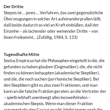
Der Dritte
Skepsis ist … jenes … Verfahren, das zwei gegensätzliche
Überzeugungen in solcher Art aufeinanderprallen läßt,
daß beide dadurch so viel an Kraft einbüßen, daß der
Einzelne – als lachender oder weinender Dritte – von
ihnen freikommt… (Zufällig, 1984, S. 133)
Tugendhafte Mitte
Sextus Empiricus hat die Philosophen eingeteilt in die, die
gefunden zu haben glauben (Dogmatiker), die, die nicht
finden zu können behaupten (akademische Skeptiker),
und die, die noch suchen (pyrrhonische Skeptiker). Bei
den Skeptikern gibt es also zwei Fraktionen, und man
kann an die falsche Fraktion geraten: an die Vertreter der
– spieltriebhaft unentwegt alles bezweifelnden –
akademischen Skepsis. Wenn man dieser Fraktion
argumentativ den Garaus macht, bleibt immer noch die