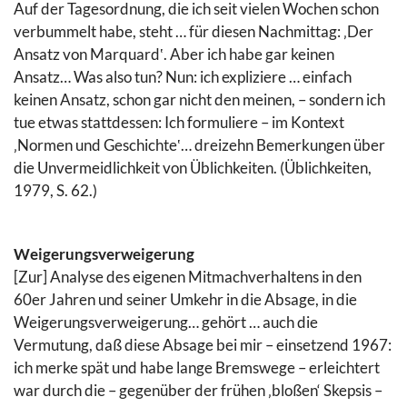
Auf der Tagesordnung, die ich seit vielen Wochen schon
verbummelt habe, steht … für diesen Nachmittag: ‚Der
Ansatz von Marquard‛. Aber ich habe gar keinen
Ansatz… Was also tun? Nun: ich expliziere … einfach
keinen Ansatz, schon gar nicht den meinen, – sondern ich
tue etwas stattdessen: Ich formuliere – im Kontext
‚Normen und Geschichte‛… dreizehn Bemerkungen über
die Unvermeidlichkeit von Üblichkeiten. (Üblichkeiten,
1979, S. 62.)
Weigerungsverweigerung
[Zur] Analyse des eigenen Mitmachverhaltens in den
60er Jahren und seiner Umkehr in die Absage, in die
Weigerungsverweigerung… gehört … auch die
Vermutung, daß diese Absage bei mir – einsetzend 1967:
ich merke spät und habe lange Bremswege – erleichtert
war durch die – gegenüber der frühen ‚bloßen‘ Skepsis –