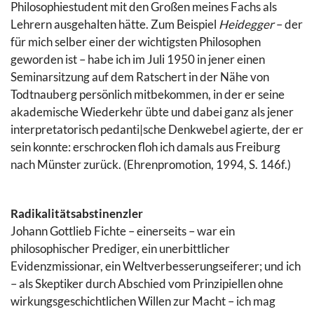
Philosophiestudent mit den Großen meines Fachs als
Lehrern ausgehalten hätte. Zum Beispiel
Heidegger
– der
für mich selber einer der wichtigsten Philosophen
geworden ist – habe ich im Juli 1950 in jener einen
Seminarsitzung auf dem Ratschert in der Nähe von
Todtnauberg persönlich mitbekommen, in der er seine
akademische Wiederkehr übte und dabei ganz als jener
interpretatorisch pedanti|sche Denkwebel agierte, der er
sein konnte: erschrocken floh ich damals aus Freiburg
nach Münster zurück. (Ehrenpromotion, 1994, S. 146f.)
Radikalitätsabstinenzler
Johann Gottlieb Fichte – einerseits – war ein
philosophischer Prediger, ein unerbittlicher
Evidenzmissionar, ein Weltverbesserungseiferer; und ich
– als Skeptiker durch Abschied vom Prinzipiellen ohne
wirkungsgeschichtlichen Willen zur Macht – ich mag