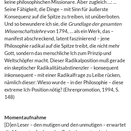
keine philosophischen Missionare. Aber zugleich …: …
Seine Fähigkeit, die Dinge – mit Sinn für äußerste
Konsequenz auf die Spitze zu treiben, ist unüberboten.
Und so bewundere ich sie, die
Grundlage der gesamten
Wissenschaftslehre
von 1794, … als ein Werk, das –
manifest abschreckend, latent faszinierend – jene
Philosophie radikal auf die Spitze treibt, die nicht mehr
Gott, sondern das menschliche Ich zum Prinzip und
Weltschöpfer macht. Dieser Radikalposition muß gerade
ein skeptischer Radikalitätsabstinenzler – konsequent
inkonsequent – mit einer Radikalfrage zu Leibe rücken,
nämlich dieser: Wieso wurde – in der Philosophie – diese
extreme Ich-Position nötig? (Ehrenpromotion, 1994, S.
148)
Momentaufnahme
[D]en Leser – den mutigen und den unmutigen – erwartet