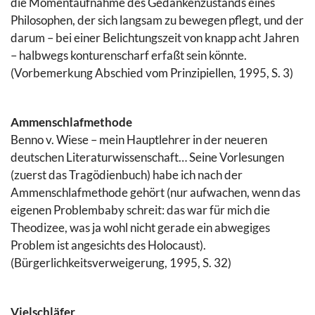
die Momentaufnahme des Gedankenzustands eines
Philosophen, der sich langsam zu bewegen pflegt, und der
darum – bei einer Belichtungszeit von knapp acht Jahren
– halbwegs konturenscharf erfaßt sein könnte.
(Vorbemerkung Abschied vom Prinzipiellen, 1995, S. 3)
Ammenschlafmethode
Benno v. Wiese – mein Hauptlehrer in der neueren
deutschen Literaturwissenschaft… Seine Vorlesungen
(zuerst das Tragödienbuch) habe ich nach der
Ammenschlafmethode gehört (nur aufwachen, wenn das
eigenen Problembaby schreit: das war für mich die
Theodizee, was ja wohl nicht gerade ein abwegiges
Problem ist angesichts des Holocaust).
(Bürgerlichkeitsverweigerung, 1995, S. 32)
Vielschläfer