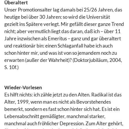
Überaltert
Unser Promotionsalter lag damals bei 25/26 Jahren, das
heutige bei über 30 Jahren: so wird die Universität
gezielt ins Spätere verlegt. Mir gefällt dieser ganze Trend
nicht; aber vermutlich liegt das daran, daß ich – über 11
Jahre inzwischen als Emeritus – ganz und gar überaltert
und reaktionär bin: einen Schlaganfall habe ich auch
schon hinter mir, und was ist von so jemandem noch zu
erwarten (außer der Wahrheit)? (Doktorjubiläum, 2004,
S. 10f.)
Wieder-Vorlesen
Es hilft nichts: ich zähle jetzt zu den Alten. Radikal ist das
Alter, 1999, wenn man es nicht als Bevorstehendes
bemerkt, sondern es fast schon hinter sich hat. Es ist ein
Lebensabschnitt gemäßigter, manchmal starker,
manchmal auch fröhlicher Depression. Zum Alter gehört,