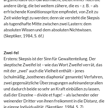
andere übrig, die bei weitem zähere, die es – z. B. – als
erfrischende Konditionsspritze empfindet, von Zeit zu
Zeit widerlegt zu werden; denn sie versteht die Skepsis
als tugendhafte Mitte zwischen zwei Lastern: dem
absoluten Wissen und dem absoluten Nichtwissen.
(Skeptiker, 1984, S. 6f.)
Zwei-fel
Erstens: Skepsis ist der Sinn für Gewaltenteilung. Der
skeptische Zweifel ist – wie das Wort Zweifel verrät, das
mit der „zwei“ auch die Vielheit enthält – jenes
(schulmäßig „isosthenes diaphonia“ genannte) Verfahren,
zwei gegensätzliche Überzeugungen aufeinanderprallen
und dadurch beide so sehr an Kraft einbüßen zu lassen,
daß der Einzelne – divide et fuge! – als lachender oder
weinender Dritter von ihnen freikommt in die Distanz, die
je eigene Individualität. (Skeptiker, 1984, S. 7)