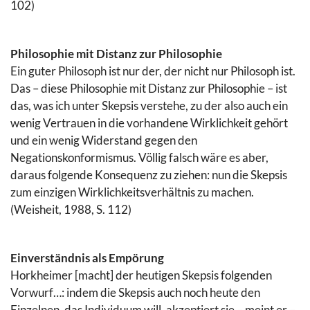
102)
Philosophie mit Distanz zur Philosophie
Ein guter Philosoph ist nur der, der nicht nur Philosoph ist.
Das – diese Philosophie mit Distanz zur Philosophie – ist
das, was ich unter Skepsis verstehe, zu der also auch ein
wenig Vertrauen in die vorhandene Wirklichkeit gehört
und ein wenig Widerstand gegen den
Negationskonformismus. Völlig falsch wäre es aber,
daraus folgende Konsequenz zu ziehen: nun die Skepsis
zum einzigen Wirklichkeitsverhältnis zu machen.
(Weisheit, 1988, S. 112)
Einverständnis als Empörung
Horkheimer [macht] der heutigen Skepsis folgenden
Vorwurf…: indem die Skepsis auch noch heute den
Einzelnen, das Individuum will, akzeptiert sie – meint er –