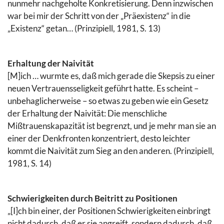
nunmehr nachgeholte Konkretisierung. Denn inzwischen
war bei mir der Schritt von der „Präexistenz“ in die
„Existenz“ getan… (Prinzipiell, 1981, S. 13)
Erhaltung der Naivität
[M]ich … wurmte es, daß mich gerade die Skepsis zu einer
neuen Vertrauensseligkeit geführt hatte. Es scheint –
unbehaglicherweise – so etwas zu geben wie ein Gesetz
der Erhaltung der Naivität: Die menschliche
Mißtrauenskapazität ist begrenzt, und je mehr man sie an
einer der Denkfronten konzentriert, desto leichter
kommt die Naivität zum Sieg an den anderen. (Prinzipiell,
1981, S. 14)
Schwierigkeiten durch Beitritt zu Positionen
„[I]ch bin einer, der Positionen Schwierigkeiten einbringt
nicht dadurch, daß er sie angreift, sondern dadurch, daß