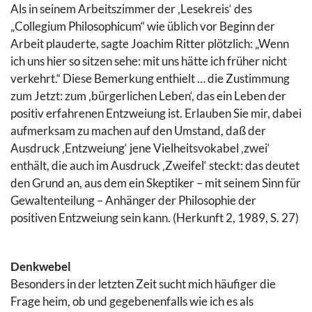
Als in seinem Arbeitszimmer der ‚Lesekreis‘ des
„Collegium Philosophicum“ wie üblich vor Beginn der
Arbeit plauderte, sagte Joachim Ritter plötzlich: „Wenn
ich uns hier so sitzen sehe: mit uns hätte ich früher nicht
verkehrt.“ Diese Bemerkung enthielt … die Zustimmung
zum Jetzt: zum ‚bürgerlichen Leben‘, das ein Leben der
positiv erfahrenen Entzweiung ist. Erlauben Sie mir, dabei
aufmerksam zu machen auf den Umstand, daß der
Ausdruck ‚Entzweiung‘ jene Vielheitsvokabel ‚zwei‘
enthält, die auch im Ausdruck ‚Zweifel‘ steckt: das deutet
den Grund an, aus dem ein Skeptiker – mit seinem Sinn für
Gewaltenteilung – Anhänger der Philosophie der
positiven Entzweiung sein kann. (Herkunft 2, 1989, S. 27)
Denkwebel
Besonders in der letzten Zeit sucht mich häufiger die
Frage heim, ob und gegebenenfalls wie ich es als