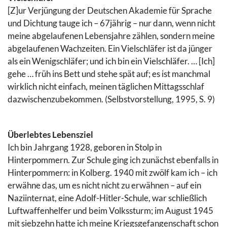
[Z]ur Verjüngung der Deutschen Akademie für Sprache
und Dichtung tauge ich – 67jährig – nur dann, wenn nicht
meine abgelaufenen Lebensjahre zählen, sondern meine
abgelaufenen Wachzeiten. Ein Vielschläfer ist da jünger
als ein Wenigschläfer; und ich bin ein Vielschläfer. … [Ich]
gehe … früh ins Bett und stehe spät auf; es ist manchmal
wirklich nicht einfach, meinen täglichen Mittagsschlaf
dazwischenzubekommen. (Selbstvorstellung, 1995, S. 9)
Überlebtes Lebensziel
Ich bin Jahrgang 1928, geboren in Stolp in
Hinterpommern. Zur Schule ging ich zunächst ebenfalls in
Hinterpommern: in Kolberg. 1940 mit zwölf kam ich – ich
erwähne das, um es nicht nicht zu erwähnen – auf ein
Naziinternat, eine Adolf-Hitler-Schule, war schließlich
Luftwaffenhelfer und beim Volkssturm; im August 1945
mit siebzehn hatte ich meine Kriegsgefangenschaft schon