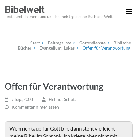
Zum
Bibelwelt
Inhalt
Texte und Themen rund um das meist gelesene Buch der Welt
springen
(Enter
drücken)
Start
>
Beitragsliste
>
Gottesdienste
>
Biblische
Bücher
>
Evangelium: Lukas
>
Offen für Verantwortung
Offen für Verantwortung
7 Sep.,2003
Helmut Schütz
Kommentar hinterlassen
Wenn ich taub für Gott bin, dann steht vielleicht
meine Bibel im Schrank, ich kriege aber nicht mit,