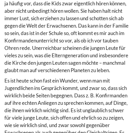
ja häufig vor, dass die Kids zwar eigentlich hören können,
aber nicht unbedingt hören wollen. Sie haben halt nicht
immer Lust, sich erziehen zu lassen und schotten sich ab
gegen die Welt der Erwachsenen. Das kann in der Familie
so sein, das ist in der Schule so, oft kommt es mir auch im
Konfirmandenunterricht so vor, als ob ich vor tauben
Ohren rede. Unerreichbar scheinen die jungen Leute für
vieles zu sein, was die Elterngeneration und insbesondere
die Kirche den jungen Leuten sagen möchte – manchmal
glaubt man auf verschiedenen Planeten zu leben.
Es ist heute schon fast ein Wunder, wenn man mit
Jugendlichen ins Gespräch kommt, und zwar so, dass sich
wirklich beide Seiten begegnen. Dass z. B. Konfirmanden
auf ihre echten Anliegen zu sprechen kommen, auf Dinge,
die ihnen wirklich wichtig sind. Es ist unglaublich schwer
für viele junge Leute, sich offen und ehrlich so zu zeigen,
wie sie wirklich sind, und zwar sowohl gegenüber
Erwachsenen als auch gegenüber den Gleichaltrigen. Es