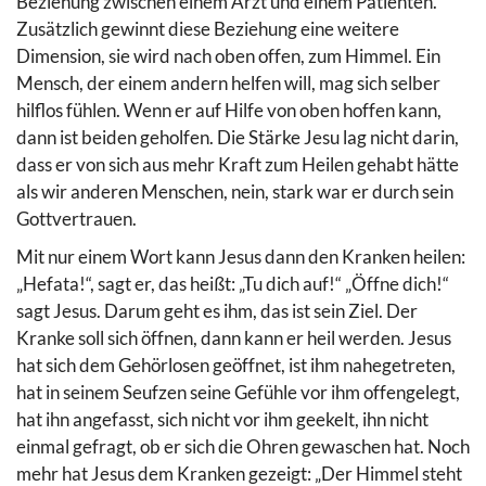
Beziehung zwischen einem Arzt und einem Patienten.
Zusätzlich gewinnt diese Beziehung eine weitere
Dimension, sie wird nach oben offen, zum Himmel. Ein
Mensch, der einem andern helfen will, mag sich selber
hilflos fühlen. Wenn er auf Hilfe von oben hoffen kann,
dann ist beiden geholfen. Die Stärke Jesu lag nicht darin,
dass er von sich aus mehr Kraft zum Heilen gehabt hätte
als wir anderen Menschen, nein, stark war er durch sein
Gottvertrauen.
Mit nur einem Wort kann Jesus dann den Kranken heilen:
„Hefata!“, sagt er, das heißt: „Tu dich auf!“ „Öffne dich!“
sagt Jesus. Darum geht es ihm, das ist sein Ziel. Der
Kranke soll sich öffnen, dann kann er heil werden. Jesus
hat sich dem Gehörlosen geöffnet, ist ihm nahegetreten,
hat in seinem Seufzen seine Gefühle vor ihm offengelegt,
hat ihn angefasst, sich nicht vor ihm geekelt, ihn nicht
einmal gefragt, ob er sich die Ohren gewaschen hat. Noch
mehr hat Jesus dem Kranken gezeigt: „Der Himmel steht