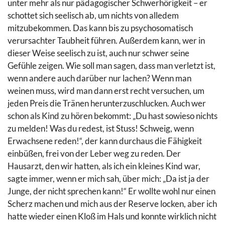
unter mehr als nur pädagogischer Schwerhörigkeit – er
schottet sich seelisch ab, um nichts von alledem
mitzubekommen. Das kann bis zu psychosomatisch
verursachter Taubheit führen. Außerdem kann, wer in
dieser Weise seelisch zu ist, auch nur schwer seine
Gefühle zeigen. Wie soll man sagen, dass man verletzt ist,
wenn andere auch darüber nur lachen? Wenn man
weinen muss, wird man dann erst recht versuchen, um
jeden Preis die Tränen herunterzuschlucken. Auch wer
schon als Kind zu hören bekommt: „Du hast sowieso nichts
zu melden! Was du redest, ist Stuss! Schweig, wenn
Erwachsene reden!“, der kann durchaus die Fähigkeit
einbüßen, frei von der Leber weg zu reden. Der
Hausarzt, den wir hatten, als ich ein kleines Kind war,
sagte immer, wenn er mich sah, über mich: „Da ist ja der
Junge, der nicht sprechen kann!“ Er wollte wohl nur einen
Scherz machen und mich aus der Reserve locken, aber ich
hatte wieder einen Kloß im Hals und konnte wirklich nicht