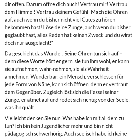
dir offen. Darum öffne dich auch! Vertrau mir! Vertrau
dem Himmel! Vertrau deinem Gefühl! Mach die Ohren
auf, auch wenn du bisher nicht viel Gutes zu hören
bekommen hast! Löse deine Zunge, auch wenn du bisher
geglaubt hast, alles Reden hat keinen Zweck und du wirst
doch nur ausgelacht!“
Da geschieht das Wunder. Seine Ohren tun sich auf –
denn diese Worte hört er gern, sie tun ihm wohl, er kann
sie aufnehmen, wahr-nehmen, sie als Wahrheit
annehmen. Wunderbar: ein Mensch, verschlossen für
jede Form von Nähe, kann sich öffnen, denn er vertraut
dem Gegenüber. Zugleich löst sich die Fessel seiner
Zunge, er atmet auf und redet sich richtig von der Seele,
was ihn quält.
Vielleicht denken Sie nun: Was habe ich mit all dem zu
tun? Ich bin kein Jugendlicher mehr und bin nicht
pädagogisch schwerhörig. Auch seelisch habe ich keine