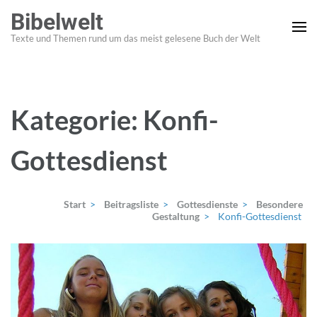
Zum
Bibelwelt
Inhalt
Texte und Themen rund um das meist gelesene Buch der Welt
springen
(Enter
drücken)
Kategorie:
Konfi-
Gottesdienst
Start
>
Beitragsliste
>
Gottesdienste
>
Besondere
Gestaltung
>
Konfi-Gottesdienst