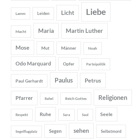
Liebe
Licht
Leiden
Lamm
Maria
Martin Luther
Macht
Mose
Mut
Männer
Noah
Odo Marquard
Opfer
Parteipolitik
Paulus
Petrus
Paul Gerhardt
Religionen
Pfarrer
Reich Gottes
Rahel
Ruhe
Seele
Respekt
Sara
Saul
sehen
Segen
Selbstmord
Segelflugplatz