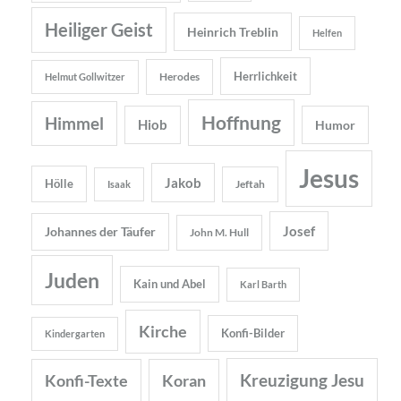
Heiliger Geist
Heinrich Treblin
Helfen
Herrlichkeit
Herodes
Helmut Gollwitzer
Hoffnung
Himmel
Hiob
Humor
Jesus
Jakob
Hölle
Jeftah
Isaak
Josef
Johannes der Täufer
John M. Hull
Juden
Kain und Abel
Karl Barth
Kirche
Konfi-Bilder
Kindergarten
Kreuzigung Jesu
Konfi-Texte
Koran