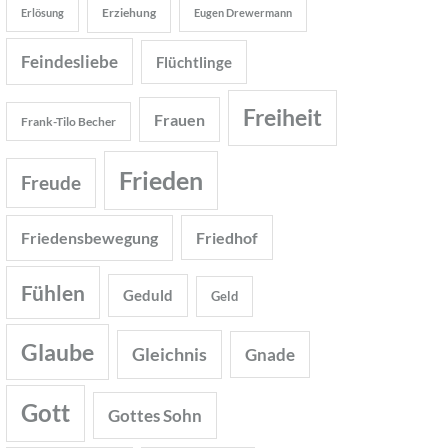
Erziehung
Erlösung
Eugen Drewermann
Feindesliebe
Flüchtlinge
Freiheit
Frauen
Frank-Tilo Becher
Frieden
Freude
Friedensbewegung
Friedhof
Fühlen
Geduld
Geld
Glaube
Gleichnis
Gnade
Gott
Gottes Sohn