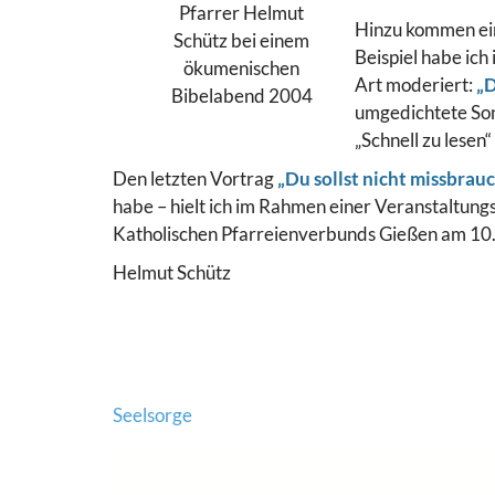
Pfarrer Helmut
Hinzu kommen eini
Schütz bei einem
Beispiel habe ic
ökumenischen
Art moderiert:
„D
Bibelabend 2004
umgedichtete Son
„Schnell zu lesen“
Den letzten Vortrag
„Du sollst nicht missbrau
habe – hielt ich im Rahmen einer Veranstaltung
Katholischen Pfarreienverbunds Gießen am 10
Helmut Schütz
Beitragsnavigation
Seelsorge