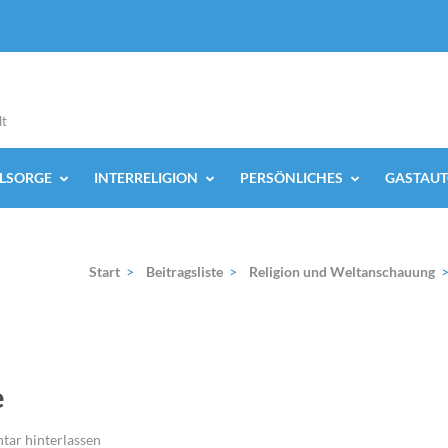
lt
ELSORGE
INTERRELIGION
PERSÖNLICHES
GASTAUT
Start
>
Beitragsliste
>
Religion und Weltanschauung
e
ar hinterlassen