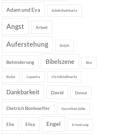
Adam und Eva
Adele Reinhartz
Angst
Arbeit
Auferstehung
Batjah
Bibelszene
Behinderung
Blut
Buße
Capoeira
Christkindlmarkt
Dankbarkeit
David
Demut
Dietrich Bonhoeffer
Dorothee Sölle
Engel
Elia
Elisa
Erinnerung