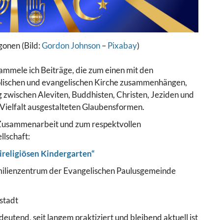
gonen (Bild:
Gordon Johnson
–
Pixabay
)
ammele ich Beiträge, die zum einen mit den
lischen und evangelischen Kirche zusammenhängen,
 zwischen Aleviten, Buddhisten, Christen, Jeziden und
 Vielfalt ausgestalteten Glaubensformen.
n Zusammenarbeit und zum respektvollen
llschaft:
ireligiösen Kindergarten“
milienzentrum der Evangelischen Paulusgemeinde
stadt
eutend, seit langem praktiziert und bleibend aktuell ist