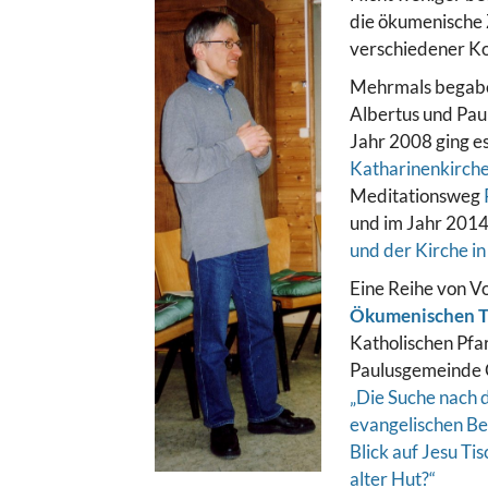
die ökumenische
verschiedener Ko
Mehrmals begabe
Albertus und Pau
Jahr 2008 ging e
Katharinenkirche
Meditationsweg
und im Jahr 201
und der Kirche 
Eine Reihe von V
Ökumenischen 
Katholischen Pfa
Paulusgemeinde 
„Die Suche nach 
evangelischen Bes
Blick auf Jesu Tis
alter Hut?“