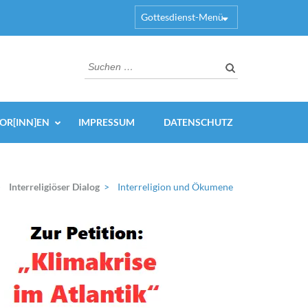
Gottesdienst-Menü
Suchen
nach:
OR[INN]EN
IMPRESSUM
DATENSCHUTZ
>
Interreligiöser Dialog
>
Interreligion und Ökumene