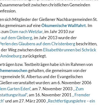
 Zusammenarbeit zwischen christlichen Gemeinden
nfession.
n sich Mitglieder der Gießener Nachbargemeinden St.
lus gemeinsam auf eine
Ökumenische Wallfahrt
. Im
s zum
Dom nach Wetzlar
, im Jahr 2010 zur
 auf dem Gleiberg
, im Jahr 2013 wurde der
Perlen des Glaubens auf dem Christenberg
beschritten,
4 der Weg zwischen dem
Elisabethbrunnen bei Schröck
in Amöneburg
zurückgelegt.
orträgen bzw. Textbeiträgen habe ich im Rahmen von
Themenwochen
gehalten, die gemeinsam von der
rrgemeinde St. Albertus und der Evangelischen
Gießen veranstaltet wurden: am 6. November 2006
dem Garten Eden“
, am 7. November 2003
„ Zum
tattungsritual“
, am 16. November 2001
„ Fremder
ch“
und am 27. März 2000
„Rechtfertigungslehre – ein