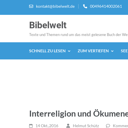
Zum
kontakt@bibelwelt.de
00496414002061
Inhalt
springen
Bibelwelt
(Enter
drücken)
Texte und Themen rund um das meist gelesene Buch der We
SCHNELL ZU LESEN
ZUM VERTIEFEN
SE
Interreligion und Ökumen
14 Okt.,2016
Helmut Schütz
Komment