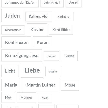
Josef
Johannes der Täufer
John M. Hull
Juden
Kain und Abel
Karl Barth
Kirche
Konfi-Bilder
Kindergarten
Konfi-Texte
Koran
Kreuzigung Jesu
Leiden
Lamm
Liebe
Licht
Macht
Maria
Martin Luther
Mose
Mut
Männer
Noah