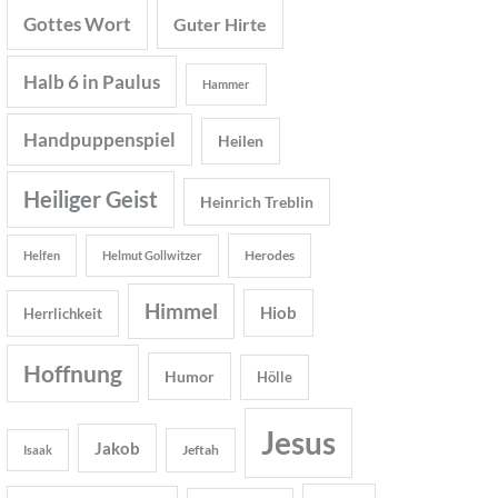
Gottes Wort
Guter Hirte
Halb 6 in Paulus
Hammer
Handpuppenspiel
Heilen
Heiliger Geist
Heinrich Treblin
Herodes
Helfen
Helmut Gollwitzer
Himmel
Hiob
Herrlichkeit
Hoffnung
Humor
Hölle
Jesus
Jakob
Jeftah
Isaak