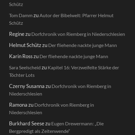
Schütz
zu
Tom Damm
Autor der Bibelwelt: Pfarrer Helmut
Schütz
Regine
zu
Dorfchronik von Riemberg in Niederschlesien
Helmut Schütz
zu
Der fliehende nackte junge Mann
Karin Ross
zu
Der fliehende nackte junge Mann
zu
Sara Seelscheid
Kapitel 16: Verzweifelte Stärke der
Töchter Lots
Czerny Susanna
zu
Dorfchronik von Riemberg in
Niederschlesien
Ramona
zu
Dorfchronik von Riemberg in
Niederschlesien
Burkhard Seese
zu
Eugen Drewermann: „Die
Bergpredigt als Zeitenwende“