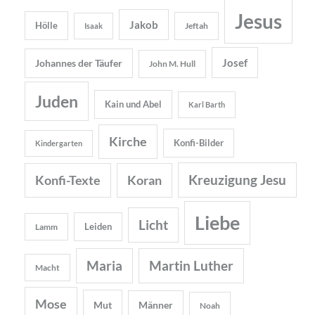
Jesus
Jakob
Hölle
Jeftah
Isaak
Josef
Johannes der Täufer
John M. Hull
Juden
Kain und Abel
Karl Barth
Kirche
Konfi-Bilder
Kindergarten
Kreuzigung Jesu
Konfi-Texte
Koran
Liebe
Licht
Leiden
Lamm
Maria
Martin Luther
Macht
Mose
Mut
Männer
Noah