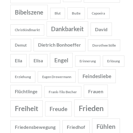
Bibelszene
Buße
Blut
Capoeira
Dankbarkeit
David
Christkindlmarkt
Dietrich Bonhoeffer
Demut
Dorothee Sölle
Engel
Elia
Elisa
Erinnerung
Erlösung
Feindesliebe
Erziehung
Eugen Drewermann
Frauen
Flüchtlinge
Frank-Tilo Becher
Frieden
Freiheit
Freude
Fühlen
Friedensbewegung
Friedhof