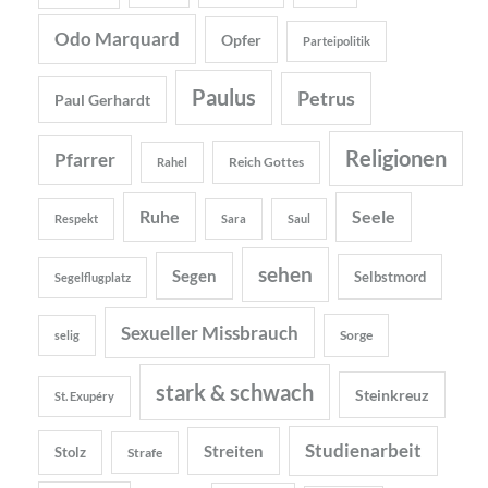
Odo Marquard
Opfer
Parteipolitik
Paulus
Petrus
Paul Gerhardt
Religionen
Pfarrer
Reich Gottes
Rahel
Ruhe
Seele
Respekt
Sara
Saul
sehen
Segen
Selbstmord
Segelflugplatz
Sexueller Missbrauch
Sorge
selig
stark & schwach
Steinkreuz
St. Exupéry
Studienarbeit
Streiten
Stolz
Strafe