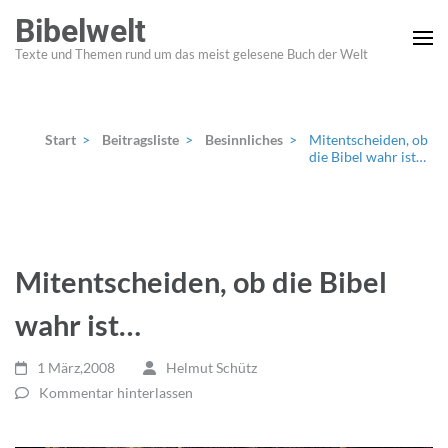
Zum
Bibelwelt
Inhalt
Texte und Themen rund um das meist gelesene Buch der Welt
springen
(Enter
drücken)
Start
>
Beitragsliste
>
Besinnliches
>
Mitentscheiden, ob
die Bibel wahr ist…
Mitentscheiden, ob die Bibel
wahr ist…
1 März,2008
Helmut Schütz
Kommentar hinterlassen