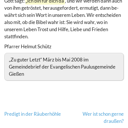
Gott sagt:
„Ich bin für dich da“
, und wir werden dann auch
von ihm getröstet, herausgefordert, ermutigt, dann be-
währt sich sein Wort in unserem Leben. Wir entscheiden
also mit, ob die Bibel wahr ist: Sie wird wahr, wo in
unserem Leben Trost und Hilfe, Liebe und Frieden
stattfinden.
Pfarrer Helmut Schütz
„Zu guter Letzt“ März bis Mai 2008 im
Gemeindebrief der Evangelischen Paulusgemeinde
Gießen
Beitragsnavigation
Predigt in der Räuberhöhle
Wer ist schon gerne
draußen?