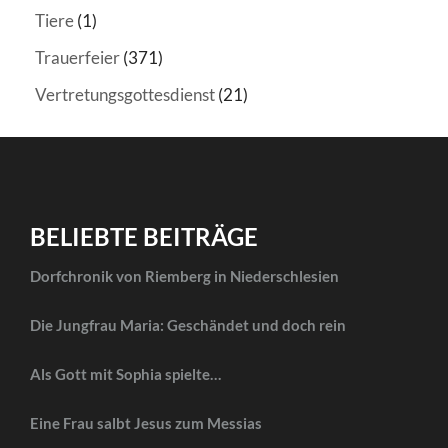
Tiere
(1)
Trauerfeier
(371)
Vertretungsgottesdienst
(21)
BELIEBTE BEITRÄGE
Dorfchronik von Riemberg in Niederschlesien
Die Jungfrau Maria: Geschändet und doch rein
Als Gott mit Sophia spielte…
Eine Frau salbt Jesus zum Messias