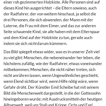
einer roh gezimmerten Holzkiste. Alle Personen sind auf
dieses Kind hin ausgerichtet – die Eltern sowieso, auch
der Radfahrer, der von weitem hinschaut, ja selbst die
drei Personen, die sich abwenden, der Mann mit der
Laterne, die Frau mit dem Eimer, und das zur anderen
Seite schauende Kind, sie alle haben mit dem Elternpaar
und dem Kind auf der Holzkiste zu tun, gerade auch
indem sie sich
nicht
darum kümmern.
Das Bild spiegelt etwas wider, was es in unserer Zeit viel
zu viel gibt: Menschen, die nebeneinander her leben, die
höchstens zufällig, wie der Radfahrer, etwas voneinander
mitbekommen; Menschen, die nicht näher treten, sich
nicht anrühren lassen, wenn Ungewöhnliches geschieht,
wenn Elend sichtbar wird, wenn Hilfe nötig wäre, wenn
Gefahr droht. Der Künstler Emil Scheibe hat mit seinem
Bild die Menschenwelt dargestellt, in die der Gottessohn
hineingeboren wurde; mit Ausdrucksmitteln der heutigen
Alltagswelt, weil uns Stall und Krippe, Ochs und Esel,