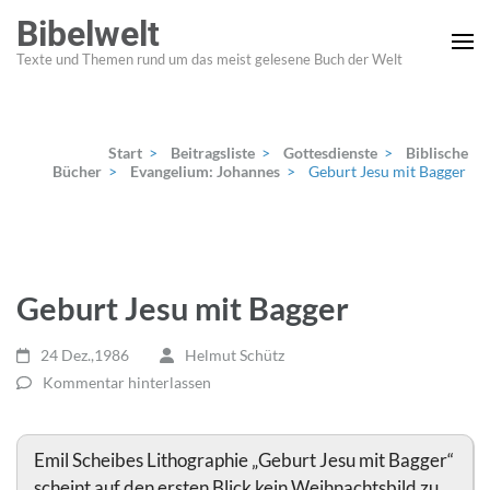
Zum
Bibelwelt
Inhalt
Texte und Themen rund um das meist gelesene Buch der Welt
springen
(Enter
drücken)
Start
>
Beitragsliste
>
Gottesdienste
>
Biblische
Bücher
>
Evangelium: Johannes
>
Geburt Jesu mit Bagger
Geburt Jesu mit Bagger
24 Dez.,1986
Helmut Schütz
Kommentar hinterlassen
Emil Scheibes Lithographie „Geburt Jesu mit Bagger“
scheint auf den ersten Blick kein Weihnachtsbild zu