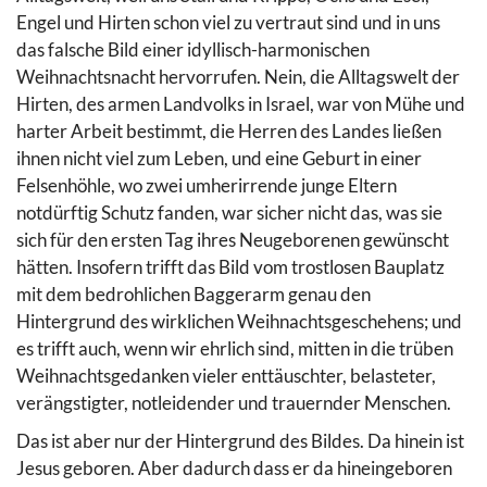
Engel und Hirten schon viel zu vertraut sind und in uns
das falsche Bild einer idyllisch-harmonischen
Weihnachtsnacht hervorrufen. Nein, die Alltagswelt der
Hirten, des armen Landvolks in Israel, war von Mühe und
harter Arbeit bestimmt, die Herren des Landes ließen
ihnen nicht viel zum Leben, und eine Geburt in einer
Felsenhöhle, wo zwei umherirrende junge Eltern
notdürftig Schutz fanden, war sicher nicht das, was sie
sich für den ersten Tag ihres Neugeborenen gewünscht
hätten. Insofern trifft das Bild vom trostlosen Bauplatz
mit dem bedrohlichen Baggerarm genau den
Hintergrund des wirklichen Weihnachtsgeschehens; und
es trifft auch, wenn wir ehrlich sind, mitten in die trüben
Weihnachtsgedanken vieler enttäuschter, belasteter,
verängstigter, notleidender und trauernder Menschen.
Das ist aber nur der Hintergrund des Bildes. Da hinein ist
Jesus geboren. Aber dadurch dass er da hineingeboren