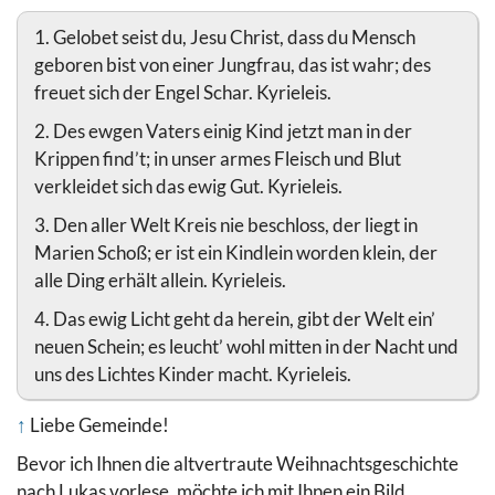
1. Gelobet seist du, Jesu Christ, dass du Mensch
geboren bist von einer Jungfrau, das ist wahr; des
freuet sich der Engel Schar. Kyrieleis.
2. Des ewgen Vaters einig Kind jetzt man in der
Krippen find’t; in unser armes Fleisch und Blut
verkleidet sich das ewig Gut. Kyrieleis.
3. Den aller Welt Kreis nie beschloss, der liegt in
Marien Schoß; er ist ein Kindlein worden klein, der
alle Ding erhält allein. Kyrieleis.
4. Das ewig Licht geht da herein, gibt der Welt ein’
neuen Schein; es leucht’ wohl mitten in der Nacht und
uns des Lichtes Kinder macht. Kyrieleis.
↑
Liebe Gemeinde!
Bevor ich Ihnen die altvertraute Weihnachtsgeschichte
nach Lukas vorlese, möchte ich mit Ihnen ein Bild