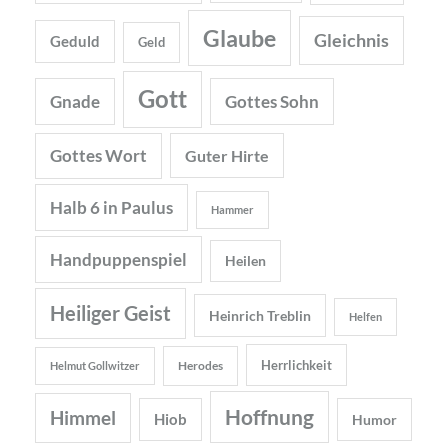
Glaube
Gleichnis
Geduld
Geld
Gott
Gnade
Gottes Sohn
Gottes Wort
Guter Hirte
Halb 6 in Paulus
Hammer
Handpuppenspiel
Heilen
Heiliger Geist
Heinrich Treblin
Helfen
Herrlichkeit
Herodes
Helmut Gollwitzer
Hoffnung
Himmel
Hiob
Humor