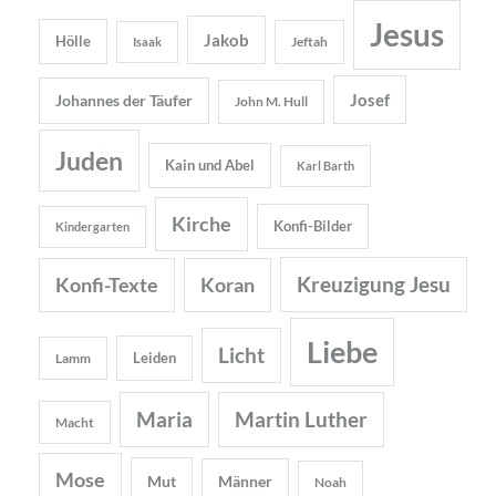
Jesus
Jakob
Hölle
Jeftah
Isaak
Josef
Johannes der Täufer
John M. Hull
Juden
Kain und Abel
Karl Barth
Kirche
Konfi-Bilder
Kindergarten
Kreuzigung Jesu
Konfi-Texte
Koran
Liebe
Licht
Leiden
Lamm
Maria
Martin Luther
Macht
Mose
Mut
Männer
Noah