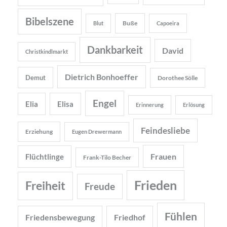
Bibelszene
Buße
Blut
Capoeira
Dankbarkeit
David
Christkindlmarkt
Dietrich Bonhoeffer
Demut
Dorothee Sölle
Engel
Elia
Elisa
Erinnerung
Erlösung
Feindesliebe
Erziehung
Eugen Drewermann
Frauen
Flüchtlinge
Frank-Tilo Becher
Frieden
Freiheit
Freude
Fühlen
Friedensbewegung
Friedhof