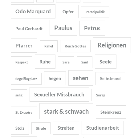
Odo Marquard
Opfer
Parteipolitik
Paulus
Petrus
Paul Gerhardt
Religionen
Pfarrer
Reich Gottes
Rahel
Ruhe
Seele
Respekt
Sara
Saul
sehen
Segen
Selbstmord
Segelflugplatz
Sexueller Missbrauch
Sorge
selig
stark & schwach
Steinkreuz
St. Exupéry
Studienarbeit
Streiten
Stolz
Strafe