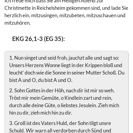
Ich freue mich dass Sie am Heiligen Abend zur
Christmette in Reichelsheim gekommen sind, und lade Sie
herzlich ein, mitzusingen, mitzubeten, mitzuschauen und
mitzuhören.
EKG 26,1-3 (EG 35):
1. Nun singet und seid froh, jauchzt alle und sagt so:
Unsers Herzens Wonne liegt in der Krippen bloß und
leucht’ doch wie die Sonne in seiner Mutter Schoß. Du
bist A und O, du bist A und O.
2. Sohn Gottes in der Höh, nach dir ist mir so weh.
Tröst mir mein Gemüte, o Kindlein zart und rein,
durch alle deine Güte, o liebstes Jesulein. Zieh mich
hin zu dir, zieh mich hin zu dir.
3. Groß ist des Vaters Huld, der Sohn tilgt unsre
Schuld. Wir warn all verdorben durch Sünd und