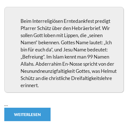
Beim Interreligiösen Erntedankfest predigt
Pfarrer Schütz über den Hebräerbrief. Wir
sollen Gott loben mit Lippen, die „seinen
Namen“ bekennen. Gottes Name lautet: „Ich
bin für euch da“, und Jesu Name bedeutet:
„Befreiung“. Im Islam kennt man 99 Namen
Allahs. Abderrahim En-Nosse spricht von der
Neunundneunzig­faltigkeit Gottes, was Helmut
Schütz an die christliche Dreifaltigkeitslehre
erinnert.
…
WEITERLESEN