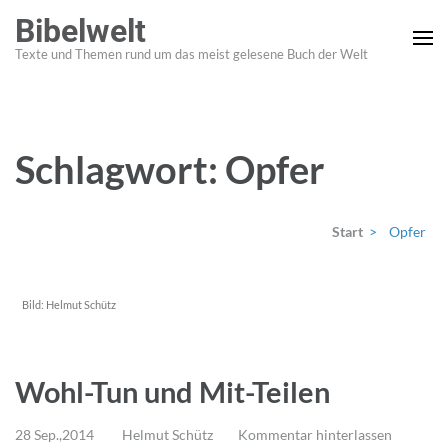
Zum
Bibelwelt
Inhalt
Texte und Themen rund um das meist gelesene Buch der Welt
springen
(Enter
drücken)
Schlagwort:
Opfer
Start
>
Opfer
Bild:
Helmut Schütz
Wohl-Tun und Mit-Teilen
28 Sep.,2014
Helmut Schütz
Kommentar hinterlassen