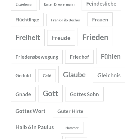
Feindesliebe
Erziehung
Eugen Drewermann
Frauen
Flüchtlinge
Frank-Tilo Becher
Frieden
Freiheit
Freude
Fühlen
Friedensbewegung
Friedhof
Glaube
Gleichnis
Geduld
Geld
Gott
Gnade
Gottes Sohn
Gottes Wort
Guter Hirte
Halb 6 in Paulus
Hammer