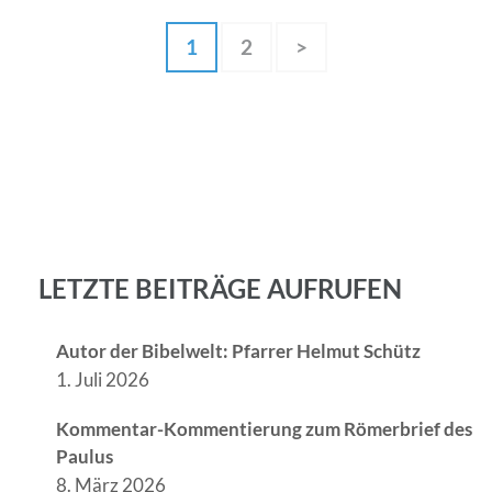
Seitennummerierung
Seite
Seite
1
2
>
der
Beiträge
LETZTE BEITRÄGE AUFRUFEN
Autor der Bibelwelt: Pfarrer Helmut Schütz
1. Juli 2026
Kommentar-Kommentierung zum Römerbrief des
Paulus
8. März 2026