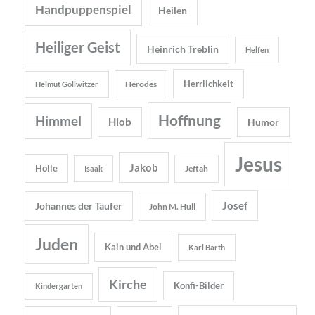
Handpuppenspiel
Heilen
Heiliger Geist
Heinrich Treblin
Helfen
Herrlichkeit
Herodes
Helmut Gollwitzer
Hoffnung
Himmel
Hiob
Humor
Jesus
Jakob
Hölle
Jeftah
Isaak
Josef
Johannes der Täufer
John M. Hull
Juden
Kain und Abel
Karl Barth
Kirche
Konfi-Bilder
Kindergarten