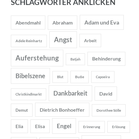
SCHLAGWÖRTER ANKLICKEN
Adam und Eva
Abendmahl
Abraham
Angst
Arbeit
Adele Reinhartz
Auferstehung
Behinderung
Batjah
Bibelszene
Buße
Blut
Capoeira
Dankbarkeit
David
Christkindlmarkt
Dietrich Bonhoeffer
Demut
Dorothee Sölle
Engel
Elia
Elisa
Erinnerung
Erlösung