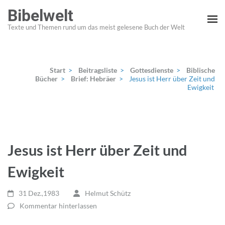
Zum
Bibelwelt
Inhalt
Texte und Themen rund um das meist gelesene Buch der Welt
springen
(Enter
drücken)
Start
>
Beitragsliste
>
Gottesdienste
>
Biblische
Bücher
>
Brief: Hebräer
>
Jesus ist Herr über Zeit und
Ewigkeit
Jesus ist Herr über Zeit und
Ewigkeit
31 Dez.,1983
Helmut Schütz
Kommentar hinterlassen