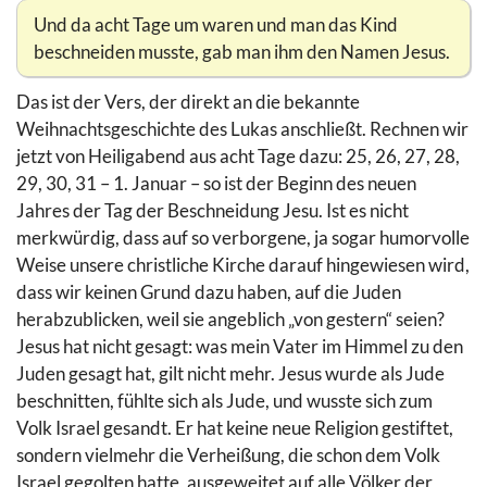
Und da acht Tage um waren und man das Kind
beschneiden musste, gab man ihm den Namen Jesus.
Das ist der Vers, der direkt an die bekannte
Weihnachtsgeschichte des Lukas anschließt. Rechnen wir
jetzt von Heiligabend aus acht Tage dazu: 25, 26, 27, 28,
29, 30, 31 – 1. Januar – so ist der Beginn des neuen
Jahres der Tag der Beschneidung Jesu. Ist es nicht
merkwürdig, dass auf so verborgene, ja sogar humorvolle
Weise unsere christliche Kirche darauf hingewiesen wird,
dass wir keinen Grund dazu haben, auf die Juden
herabzublicken, weil sie angeblich „von gestern“ seien?
Jesus hat nicht gesagt: was mein Vater im Himmel zu den
Juden gesagt hat, gilt nicht mehr. Jesus wurde als Jude
beschnitten, fühlte sich als Jude, und wusste sich zum
Volk Israel gesandt. Er hat keine neue Religion gestiftet,
sondern vielmehr die Verheißung, die schon dem Volk
Israel gegolten hatte, ausgeweitet auf alle Völker der