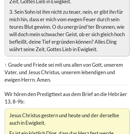
Zeit, Gottes Lieb in Ewigkeit.
3. Sein Sohn ist ihm nicht zu teuer, nein, er gibt ihn für
mich hin, dass er mich vom ewgen Feuer durch sein
teures Blut gewinn. O du unergründ’ter Brunnen, wie
will doch mein schwacher Geist, ob er sich gleich hoch
befleißt, deine Tief ergründen können? Alles Ding
währt seine Zeit, Gottes Lieb in Ewigkeit.
↑
Gnade und Friede sei mit uns allen von Gott, unserem
Vater, und Jesus Christus, unserem lebendigen und
ewigen Herrn. Amen.
Wir hören den Predigttext aus dem Brief an die Hebräer
13, 8-9b:
Jesus Christus gestern und heute und der derselbe
auch in Ewigkeit.
Es ist ein köstlich Ding, dass das Herz fest werde,