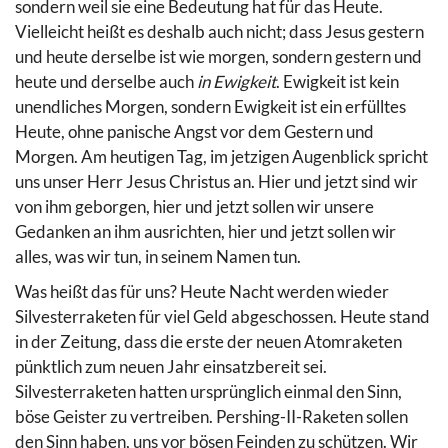
sondern weil sie eine Bedeutung hat für das Heute.
Vielleicht heißt es deshalb auch nicht; dass Jesus gestern
und heute derselbe ist wie morgen, sondern gestern und
heute und derselbe auch
in Ewigkeit
. Ewigkeit ist kein
unendliches Morgen, sondern Ewigkeit ist ein erfülltes
Heute, ohne panische Angst vor dem Gestern und
Morgen. Am heutigen Tag, im jetzigen Augenblick spricht
uns unser Herr Jesus Christus an. Hier und jetzt sind wir
von ihm geborgen, hier und jetzt sollen wir unsere
Gedanken an ihm ausrichten, hier und jetzt sollen wir
alles, was wir tun, in seinem Namen tun.
Was heißt das für uns? Heute Nacht werden wieder
Silvesterraketen für viel Geld abgeschossen. Heute stand
in der Zeitung, dass die erste der neuen Atomraketen
pünktlich zum neuen Jahr einsatzbereit sei.
Silvesterraketen hatten ursprünglich einmal den Sinn,
böse Geister zu vertreiben. Pershing-II-Raketen sollen
den Sinn haben, uns vor bösen Feinden zu schützen. Wir