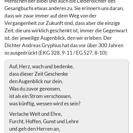
Menschen der Bibel und auch die Liederdichter des
Gesangbuchs etwas anderes zu. Sie erinnern uns daran,
dass wir zwar immer auf dem Weg von der
Vergangenheit zur Zukunft sind, dass aber die einzige
Zeit, die uns wirklich geschenkt ist, immer die Gegenwart
ist, der jeweilige Augenblick, den wir erleben. Der
Dichter Andreas Gryphius hat das vor über 300 Jahren
so ausgedrückt (EKG 328, 9-11 / EG 527, 8-10):
Auf, Herz, wach und bedenke,
dass dieser Zeit Geschenke
den Augenblick nur dein.
Was du zuvor genossen,
ist als ein Strom verschossen,
was künftig, wessen wird es sein?
Verlache Welt und Ehre,
Furcht, Hoffen, Gunst und Lehre
und geh den Herren an,