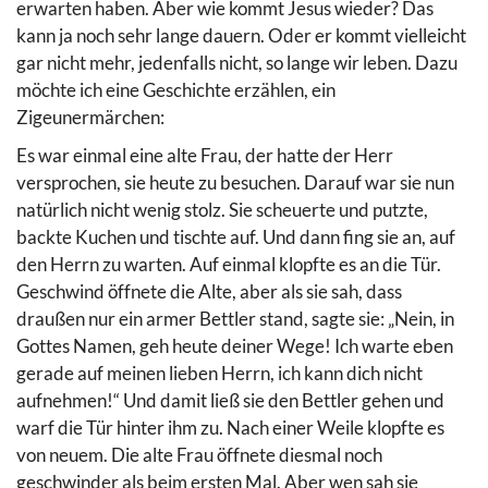
erwarten haben. Aber wie kommt Jesus wieder? Das
kann ja noch sehr lange dauern. Oder er kommt vielleicht
gar nicht mehr, jedenfalls nicht, so lange wir leben. Dazu
möchte ich eine Geschichte erzählen, ein
Zigeunermärchen:
Es war einmal eine alte Frau, der hatte der Herr
versprochen, sie heute zu besuchen. Darauf war sie nun
natürlich nicht wenig stolz. Sie scheuerte und putzte,
backte Kuchen und tischte auf. Und dann fing sie an, auf
den Herrn zu warten. Auf einmal klopfte es an die Tür.
Geschwind öffnete die Alte, aber als sie sah, dass
draußen nur ein armer Bettler stand, sagte sie: „Nein, in
Gottes Namen, geh heute deiner Wege! Ich warte eben
gerade auf meinen lieben Herrn, ich kann dich nicht
aufnehmen!“ Und damit ließ sie den Bettler gehen und
warf die Tür hinter ihm zu. Nach einer Weile klopfte es
von neuem. Die alte Frau öffnete diesmal noch
geschwinder als beim ersten Mal. Aber wen sah sie