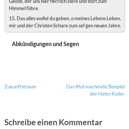
Geiste, der uns hier herrlich ziere und dort zum
Himmel führe.
15. Das alles wollst du geben, o meines Lebens Leben,
mir und der Christen Schare zum sel’gen neuen Jahre.
Abkündigungen und Segen
Beitragsnavigation
Zukunftstraum
Das Mut machende Beispiel
der Helen Keller
Schreibe einen Kommentar