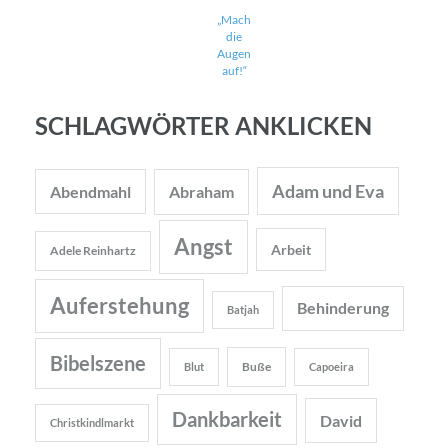
„Mach
die
Augen
auf!“
SCHLAGWÖRTER ANKLICKEN
Adam und Eva
Abendmahl
Abraham
Angst
Arbeit
Adele Reinhartz
Auferstehung
Behinderung
Batjah
Bibelszene
Buße
Blut
Capoeira
Dankbarkeit
David
Christkindlmarkt