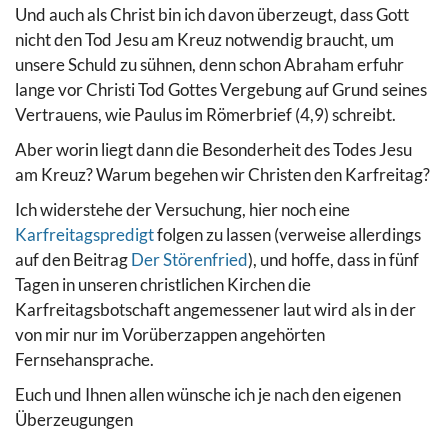
Und auch als Christ bin ich davon überzeugt, dass Gott
nicht den Tod Jesu am Kreuz notwendig braucht, um
unsere Schuld zu sühnen, denn schon Abraham erfuhr
lange vor Christi Tod Gottes Vergebung auf Grund seines
Vertrauens, wie Paulus im Römerbrief (4,9) schreibt.
Aber worin liegt dann die Besonderheit des Todes Jesu
am Kreuz? Warum begehen wir Christen den Karfreitag?
Ich widerstehe der Versuchung, hier noch eine
Karfreitagspredigt
folgen zu lassen (verweise allerdings
auf den Beitrag
Der Störenfried
), und hoffe, dass in fünf
Tagen in unseren christlichen Kirchen die
Karfreitagsbotschaft angemessener laut wird als in der
von mir nur im Vorüberzappen angehörten
Fernsehansprache.
Euch und Ihnen allen wünsche ich je nach den eigenen
Überzeugungen