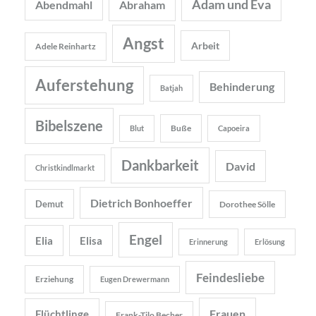
Adam und Eva
Abendmahl
Abraham
Angst
Arbeit
Adele Reinhartz
Auferstehung
Behinderung
Batjah
Bibelszene
Buße
Blut
Capoeira
Dankbarkeit
David
Christkindlmarkt
Dietrich Bonhoeffer
Demut
Dorothee Sölle
Engel
Elia
Elisa
Erinnerung
Erlösung
Feindesliebe
Erziehung
Eugen Drewermann
Frauen
Flüchtlinge
Frank-Tilo Becher