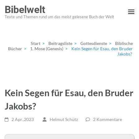
Zum
Bibelwelt
Inhalt
Texte und Themen rund um das meist gelesene Buch der Welt
springen
(Enter
drücken)
Start
>
Beitragsliste
>
Gottesdienste
>
Biblische
Bücher
>
1. Mose (Genesis)
>
Kein Segen für Esau, den Bruder
Jakobs?
Kein Segen für Esau, den Bruder
Jakobs?
2 Apr.,2023
Helmut Schütz
2 Kommentare