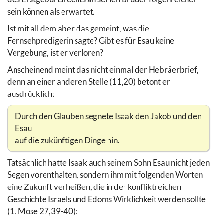
sein können als erwartet.
Ist mit all dem aber das gemeint, was die
Fernsehpredigerin sagte? Gibt es für Esau keine
Vergebung, ist er verloren?
Anscheinend meint das nicht einmal der Hebräerbrief,
denn an einer anderen Stelle (11,20) betont er
ausdrücklich:
Durch den Glauben segnete Isaak den Jakob und den
Esau
auf die zukünftigen Dinge hin.
Tatsächlich hatte Isaak auch seinem Sohn Esau nicht jeden
Segen vorenthalten, sondern ihm mit folgenden Worten
eine Zukunft verheißen, die in der konfliktreichen
Geschichte Israels und Edoms Wirklichkeit werden sollte
(1. Mose 27,39-40):