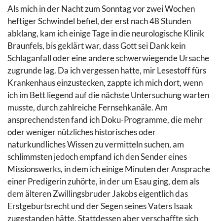
Als mich in der Nacht zum Sonntag vor zwei Wochen
heftiger Schwindel befiel, der erst nach 48 Stunden
abklang, kam ich einige Tage in die neurologische Klinik
Braunfels, bis geklärt war, dass Gott sei Dank kein
Schlaganfall oder eine andere schwerwiegende Ursache
zugrunde lag. Da ich vergessen hatte, mir Lesestoff fürs
Krankenhaus einzustecken, zappte ich mich dort, wenn
ich im Bett liegend auf die nächste Untersuchung warten
musste, durch zahlreiche Fernsehkanäle. Am
ansprechend­sten fand ich Doku-Programme, die mehr
oder weniger nützliches historisches oder
naturkundliches Wissen zu vermitteln suchen, am
schlimmsten jedoch empfand ich den Sender eines
Missionswerks, in dem ich einige Minuten der Ansprache
einer Predigerin zuhörte, in der um Esau ging, dem als
dem älteren Zwillingsbruder Jakobs eigentlich das
Erstgeburtsrecht und der Segen seines Vaters Isaak
zugestanden hätte. Stattdessen aber verschaffte sich