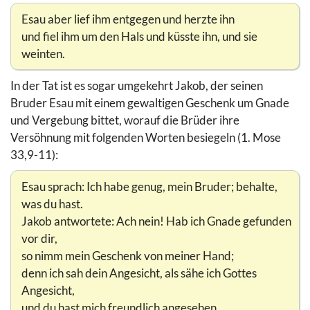
Esau aber lief ihm entgegen und herzte ihn
und fiel ihm um den Hals und küsste ihn, und sie
weinten.
In der Tat ist es sogar umgekehrt Jakob, der seinen
Bruder Esau mit einem gewaltigen Geschenk um Gnade
und Vergebung bittet, worauf die Brüder ihre
Versöhnung mit folgenden Worten besiegeln (1. Mose
33,9-11):
Esau sprach: Ich habe genug, mein Bruder; behalte,
was du hast.
Jakob antwortete: Ach nein! Hab ich Gnade gefunden
vor dir,
so nimm mein Geschenk von meiner Hand;
denn ich sah dein Angesicht, als sähe ich Gottes
Angesicht,
und du hast mich freundlich angesehen.