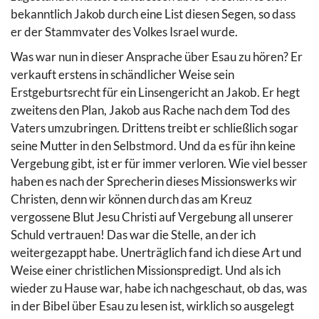
bekanntlich Jakob durch eine List diesen Segen, so dass
er der Stammvater des Volkes Israel wurde.
Was war nun in dieser Ansprache über Esau zu hören? Er
verkauft erstens in schändlicher Weise sein
Erstgeburtsrecht für ein Linsengericht an Jakob. Er hegt
zweitens den Plan, Jakob aus Rache nach dem Tod des
Vaters umzubringen. Drittens treibt er schließlich sogar
seine Mutter in den Selbstmord. Und da es für ihn keine
Vergebung gibt, ist er für immer verloren. Wie viel besser
haben es nach der Sprecherin dieses Missionswerks wir
Christen, denn wir können durch das am Kreuz
vergossene Blut Jesu Christi auf Vergebung all unserer
Schuld vertrauen! Das war die Stelle, an der ich
weitergezappt habe. Unerträglich fand ich diese Art und
Weise einer christlichen Missionspredigt. Und als ich
wieder zu Hause war, habe ich nachgeschaut, ob das, was
in der Bibel über Esau zu lesen ist, wirklich so ausgelegt