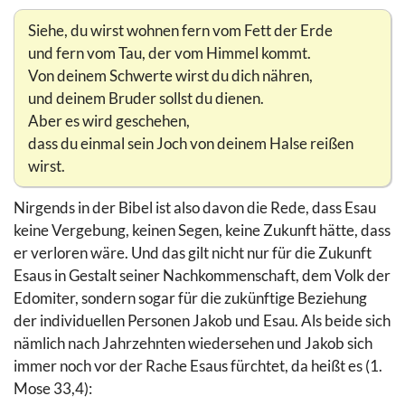
Siehe, du wirst wohnen fern vom Fett der Erde
und fern vom Tau, der vom Himmel kommt.
Von deinem Schwerte wirst du dich nähren,
und deinem Bruder sollst du dienen.
Aber es wird geschehen,
dass du einmal sein Joch von deinem Halse reißen
wirst.
Nirgends in der Bibel ist also davon die Rede, dass Esau
keine Vergebung, keinen Segen, keine Zukunft hätte, dass
er verloren wäre. Und das gilt nicht nur für die Zukunft
Esaus in Gestalt seiner Nachkommenschaft, dem Volk der
Edomiter, sondern sogar für die zukünftige Beziehung
der individuellen Personen Jakob und Esau. Als beide sich
nämlich nach Jahrzehnten wiedersehen und Jakob sich
immer noch vor der Rache Esaus fürchtet, da heißt es (1.
Mose 33,4):