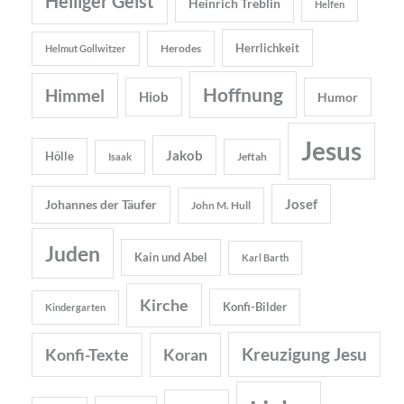
Heiliger Geist
Heinrich Treblin
Helfen
Herrlichkeit
Herodes
Helmut Gollwitzer
Hoffnung
Himmel
Hiob
Humor
Jesus
Jakob
Hölle
Jeftah
Isaak
Josef
Johannes der Täufer
John M. Hull
Juden
Kain und Abel
Karl Barth
Kirche
Konfi-Bilder
Kindergarten
Kreuzigung Jesu
Konfi-Texte
Koran