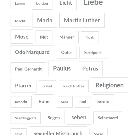
Liebe
Licht
Leiden
Lamm
Maria
Martin Luther
Macht
Mose
Mut
Männer
Noah
Odo Marquard
Opfer
Parteipolitik
Paulus
Petrus
Paul Gerhardt
Religionen
Pfarrer
Reich Gottes
Rahel
Ruhe
Seele
Respekt
Sara
Saul
sehen
Segen
Selbstmord
Segelflugplatz
Sexueller Missbrauch
Sorge
selig