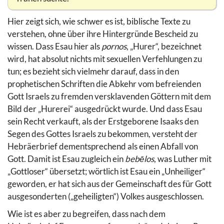
Hier zeigt sich, wie schwer es ist, biblische Texte zu
verstehen, ohne über ihre Hintergründe Bescheid zu
wissen. Dass Esau hier als
pornos
, „Hurer“, bezeichnet
wird, hat absolut nichts mit sexuellen Verfehlungen zu
tun; es bezieht sich vielmehr darauf, dass in den
prophetischen Schriften die Abkehr vom befreienden
Gott Israels zu fremden versklavenden Göttern mit dem
Bild der „Hurerei“ ausgedrückt wurde. Und dass Esau
sein Recht verkauft, als der Erstgeborene Isaaks den
Segen des Gottes Israels zu bekommen, versteht der
Hebräerbrief dementsprechend als einen Abfall von
Gott. Damit ist Esau zugleich ein
bebēlos
, was Luther mit
„Gottloser“ übersetzt; wörtlich ist Esau ein „Unheiliger“
geworden, er hat sich aus der Gemeinschaft des für Gott
ausgesonderten („geheiligten“) Volkes ausgeschlossen.
Wie ist es aber zu begreifen, dass nach dem