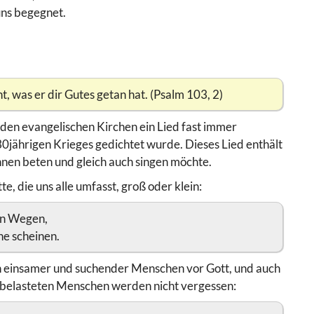
 uns begegnet.
t, was er dir Gutes getan hat. (Psalm 103, 2)
den evangelischen Kirchen ein Lied fast immer
0jährigen Krieges gedichtet wurde. Dieses Lied enthält
Ihnen beten und gleich auch singen möchte.
e, die uns alle umfasst, groß oder klein:
ern Wegen,
ne scheinen.
en einsamer und suchender Menschen vor Gott, und auch
ch belasteten Menschen werden nicht vergessen: