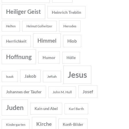
Heiliger Geist
Heinrich Treblin
Herodes
Helfen
Helmut Gollwitzer
Himmel
Hiob
Herrlichkeit
Hoffnung
Humor
Hölle
Jesus
Jakob
Jeftah
Isaak
Josef
Johannes der Täufer
John M. Hull
Juden
Kain und Abel
Karl Barth
Kirche
Konfi-Bilder
Kindergarten