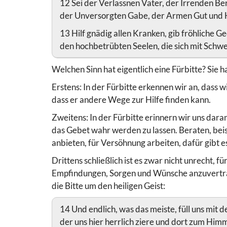
12 Sei der Verlassnen Vater, der Irrenden Be
der Unversorgten Gabe, der Armen Gut und 
13 Hilf gnädig allen Kranken, gib fröhliche 
den hochbetrübten Seelen, die sich mit Schw
Welchen Sinn hat eigentlich eine Fürbitte? Sie h
Erstens: In der Fürbitte erkennen wir an, dass w
dass er andere Wege zur Hilfe finden kann.
Zweitens: In der Fürbitte erinnern wir uns dara
das Gebet wahr werden zu lassen. Beraten, beis
anbieten, für Versöhnung arbeiten, dafür gibt 
Drittens schließlich ist es zwar nicht unrecht, 
Empfindungen, Sorgen und Wünsche anzuvertraue
die Bitte um den heiligen Geist:
14 Und endlich, was das meiste, füll uns mit 
der uns hier herrlich ziere und dort zum Himm