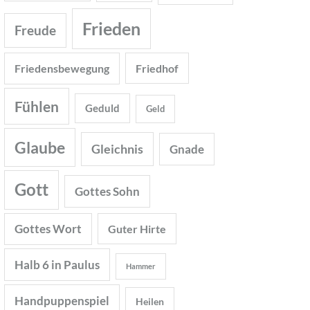
Frieden
Freude
Friedensbewegung
Friedhof
Fühlen
Geduld
Geld
Glaube
Gleichnis
Gnade
Gott
Gottes Sohn
Gottes Wort
Guter Hirte
Halb 6 in Paulus
Hammer
Handpuppenspiel
Heilen