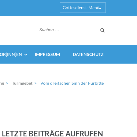
Gottesdienst-Menü
Suchen
nach:
OR[INN]EN
IMPRESSUM
DATENSCHUTZ
ng
>
Turmgebet
>
Vom dreifachen Sinn der Fürbitte
LETZTE BEITRÄGE AUFRUFEN