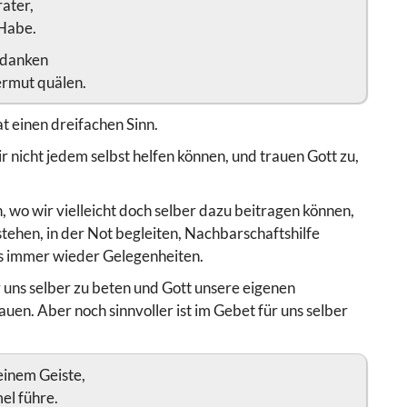
rater,
Habe.
Gedanken
ermut quälen.
at einen dreifachen Sinn.
ir nicht jedem selbst helfen können, und trauen Gott zu,
n, wo wir vielleicht doch selber dazu beitragen können,
tehen, in der Not begleiten, Nachbarschaftshilfe
es immer wieder Gelegenheiten.
für uns selber zu beten und Gott unsere eigenen
n. Aber noch sinnvoller ist im Gebet für uns selber
deinem Geiste,
el führe.