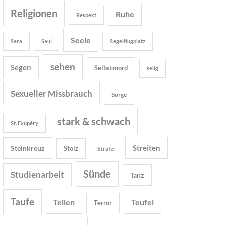
Religionen
Ruhe
Respekt
Seele
Sara
Saul
Segelflugplatz
sehen
Segen
Selbstmord
selig
Sexueller Missbrauch
Sorge
stark & schwach
St. Exupéry
Streiten
Steinkreuz
Stolz
Strafe
Sünde
Studienarbeit
Tanz
Taufe
Teilen
Teufel
Terror