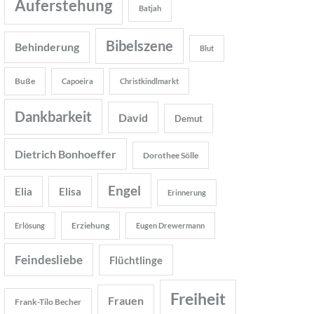
Auferstehung
Batjah
Bibelszene
Behinderung
Blut
Buße
Capoeira
Christkindlmarkt
Dankbarkeit
David
Demut
Dietrich Bonhoeffer
Dorothee Sölle
Engel
Elia
Elisa
Erinnerung
Erziehung
Erlösung
Eugen Drewermann
Feindesliebe
Flüchtlinge
Freiheit
Frauen
Frank-Tilo Becher