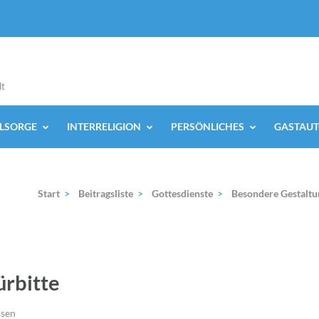
lt
ELSORGE
INTERRELIGION
PERSÖNLICHES
GASTAUT
Start
>
Beitragsliste
>
Gottesdienste
>
Besondere Gestaltu
ürbitte
ssen