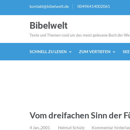
Zum
kontakt@bibelwelt.de
00496414002061
Inhalt
springen
Bibelwelt
(Enter
drücken)
Texte und Themen rund um das meist gelesene Buch der We
SCHNELL ZU LESEN
ZUM VERTIEFEN
SE
Vom dreifachen Sinn der F
4 Jan.,2001
Helmut Schütz
Kommentar hinterla