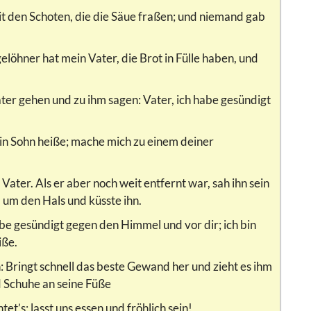
it den Schoten, die die Säue fraßen; und niemand gab
gelöhner hat mein Vater, die Brot in Fülle haben, und
er gehen und zu ihm sagen: Vater, ich habe gesündigt
dein Sohn heiße; mache mich zu einem deiner
ater. Als er aber noch weit entfernt war, sah ihn sein
hm um den Hals und küsste ihn.
abe gesündigt gegen den Himmel und vor dir; ich bin
iße.
 Bringt schnell das beste Gewand her und zieht es ihm
d Schuhe an seine Füße
t’s; lasst uns essen und fröhlich sein!