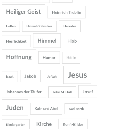
Heiliger Geist
Heinrich Treblin
Herodes
Helfen
Helmut Gollwitzer
Himmel
Hiob
Herrlichkeit
Hoffnung
Humor
Hölle
Jesus
Jakob
Jeftah
Isaak
Josef
Johannes der Täufer
John M. Hull
Juden
Kain und Abel
Karl Barth
Kirche
Konfi-Bilder
Kindergarten