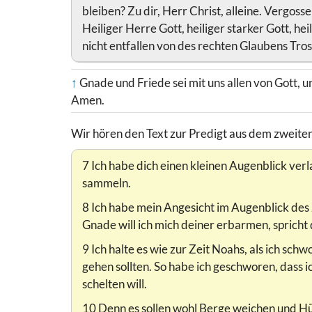
bleiben? Zu dir, Herr Christ, alleine. Vergossen
Heiliger Herre Gott, heiliger starker Gott, he
nicht entfallen von des rechten Glaubens Trost
↑
Gnade und Friede sei mit uns allen von Gott, 
Amen.
Wir hören den Text zur Predigt aus dem zweiten 
7 Ich habe dich einen kleinen Augenblick verl
sammeln.
8 Ich habe mein Angesicht im Augenblick des 
Gnade will ich mich deiner erbarmen, spricht
9 Ich halte es wie zur Zeit Noahs, als ich sc
gehen sollten. So habe ich geschworen, dass i
schelten will.
10 Denn es sollen wohl Berge weichen und Hüg