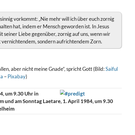
htsinnig vorkommt: „Nie mehr will ich über euch zornig
halten hat, indem er Mensch geworden ist. In Jesus
mit seiner Liebe gegenüber, zornig auf uns, wenn wir
it vernichtendem, sondern aufrichtendem Zorn.
len, aber nicht meine Gnade“, spricht Gott (Bild:
Saiful
ia
–
Pixabay
)
4, um 9.30 Uhr in
 und am Sonntag Laetare, 1. April 1984, um 9.30
elheim