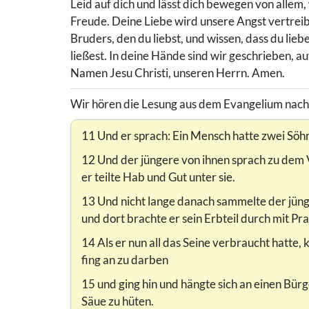
Leid auf dich und lässt dich bewegen von allem,
Freude. Deine Liebe wird unsere Angst vertrei
Bruders, den du liebst, und wissen, dass du lieb
ließest. In deine Hände sind wir geschrieben, a
Namen Jesu Christi, unseren Herrn. Amen.
Wir hören die Lesung aus dem Evangelium nach
11 Und er sprach: Ein Mensch hatte zwei Söh
12 Und der jüngere von ihnen sprach zu dem Va
er teilte Hab und Gut unter sie.
13 Und nicht lange danach sammelte der jüng
und dort brachte er sein Erbteil durch mit Pr
14 Als er nun all das Seine verbraucht hatte
fing an zu darben
15 und ging hin und hängte sich an einen Bürge
Säue zu hüten.