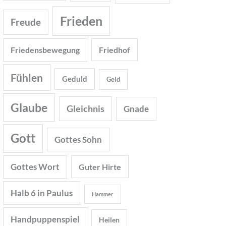
Frieden
Freude
Friedensbewegung
Friedhof
Fühlen
Geduld
Geld
Glaube
Gleichnis
Gnade
Gott
Gottes Sohn
Gottes Wort
Guter Hirte
Halb 6 in Paulus
Hammer
Handpuppenspiel
Heilen