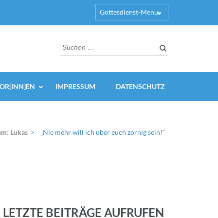
Gottesdienst-Menü
Suchen
nach:
OR[INN]EN
IMPRESSUM
DATENSCHUTZ
um: Lukas
>
„Nie mehr will ich über euch zornig sein!“
LETZTE BEITRÄGE AUFRUFEN