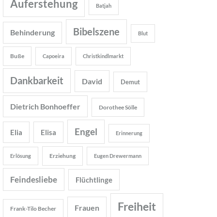
Auferstehung
Batjah
Bibelszene
Behinderung
Blut
Buße
Capoeira
Christkindlmarkt
Dankbarkeit
David
Demut
Dietrich Bonhoeffer
Dorothee Sölle
Engel
Elia
Elisa
Erinnerung
Erziehung
Erlösung
Eugen Drewermann
Feindesliebe
Flüchtlinge
Freiheit
Frauen
Frank-Tilo Becher