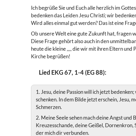
Ich begrüße Sie und Euch alle herzlich im Gotte
bedenken das Leiden Jesu Christi; wir bedenken
Wird alles einmal gut werden? Das ist eine Frage
Ob unsere Welt eine gute Zukunft hat, fragen w
Diese Frage gehört also auch in den unmittelb
heute die kleine ,,,, die wir mit ihren Eltern u
Kirche begrüßen!
Lied EKG 67, 1-4 (EG 88):
1. Jesu, deine Passion will ich jetzt bedenke
schenken. In dem Bilde jetzt erschein, Jesu, me
Schmerzen.
2. Meine Seele sehen mach deine Angst und B
Kreuzesschande, deine Geißel, Dornenkron, 
der mich dir verbunden.