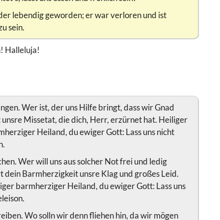
der lebendig geworden; er war verloren und ist
u sein.
! Halleluja!
gen. Wer ist, der uns Hilfe bringt, dass wir Gnad
 unsre Missetat, die dich, Herr, erzürnet hat. Heiliger
rmherziger Heiland, du ewiger Gott: Lass uns nicht
n.
hen. Wer will uns aus solcher Not frei und ledig
rt dein Barmherzigkeit unsre Klag und großes Leid.
iliger barmherziger Heiland, du ewiger Gott: Lass uns
eleison.
reiben. Wo solln wir denn fliehen hin, da wir mögen