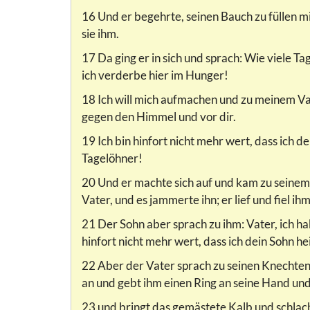
16 Und er begehrte, seinen Bauch zu füllen m
sie ihm.
17 Da ging er in sich und sprach: Wie viele Ta
ich verderbe hier im Hunger!
18 Ich will mich aufmachen und zu meinem Vat
gegen den Himmel und vor dir.
19 Ich bin hinfort nicht mehr wert, dass ich 
Tagelöhner!
20 Und er machte sich auf und kam zu seinem V
Vater, und es jammerte ihn; er lief und fiel i
21 Der Sohn aber sprach zu ihm: Vater, ich h
hinfort nicht mehr wert, dass ich dein Sohn he
22 Aber der Vater sprach zu seinen Knechten:
an und gebt ihm einen Ring an seine Hand un
23 und bringt das gemästete Kalb und schlachte