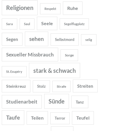
Religionen
Ruhe
Respekt
Seele
Sara
Saul
Segelflugplatz
sehen
Segen
Selbstmord
selig
Sexueller Missbrauch
Sorge
stark & schwach
St. Exupéry
Streiten
Steinkreuz
Stolz
Strafe
Sünde
Studienarbeit
Tanz
Taufe
Teilen
Teufel
Terror