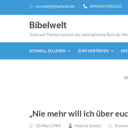
Zum
kontakt@bibelwelt.de
00496414002061
Inhalt
springen
Bibelwelt
(Enter
drücken)
Texte und Themen rund um das meist gelesene Buch der We
SCHNELL ZU LESEN
ZUM VERTIEFEN
SE
St
„Nie mehr will ich über euc
25 März,1984
Helmut Schütz
Kommen