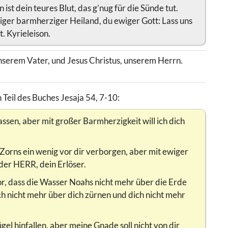
 ist dein teures Blut, das g’nug für die Sünde tut.
iliger barmherziger Heiland, du ewiger Gott: Lass uns
. Kyrieleison.
unserem Vater, und Jesus Christus, unserem Herrn.
Teil des Buches Jesaja 54, 7-10:
assen, aber mit großer Barmherzigkeit will ich dich
Zorns ein wenig vor dir verborgen, aber mit ewiger
 der HERR, dein Erlöser.
hwor, dass die Wasser Noahs nicht mehr über die Erde
ch nicht mehr über dich zürnen und dich nicht mehr
el hinfallen, aber meine Gnade soll nicht von dir