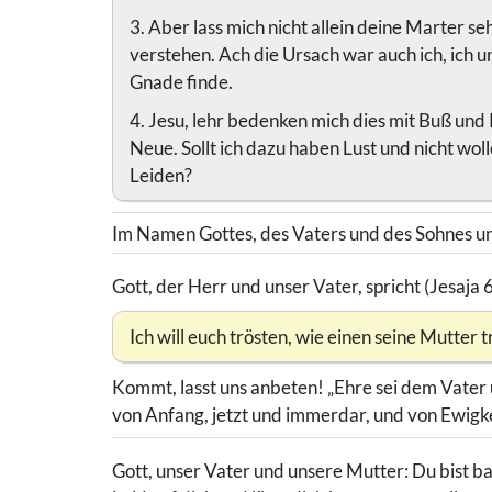
3. Aber lass mich nicht allein deine Marter se
verstehen. Ach die Ursach war auch ich, ich u
Gnade finde.
4. Jesu, lehr bedenken mich dies mit Buß und R
Neue. Sollt ich dazu haben Lust und nicht wo
Leiden?
Im Namen Gottes, des Vaters und des Sohnes un
Gott, der Herr und unser Vater, spricht (Jesaja 6
Ich will euch trösten, wie einen seine Mutter t
Kommt, lasst uns anbeten! „Ehre sei dem Vater
von Anfang, jetzt und immerdar, und von Ewigke
Gott, unser Vater und unsere Mutter: Du bist b