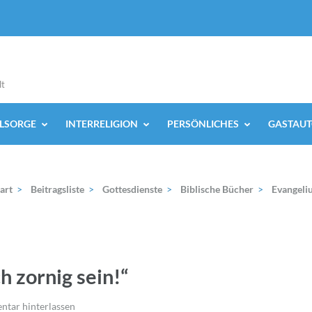
lt
ELSORGE
INTERRELIGION
PERSÖNLICHES
GASTAUT
art
>
Beitragsliste
>
Gottesdienste
>
Biblische Bücher
>
Evangeli
h zornig sein!“
tar hinterlassen