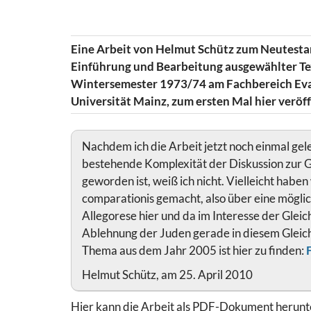
Eine Arbeit von Helmut Schütz zum Neutest
Einführung und Bearbeitung ausgewählter Te
Wintersemester 1973/74 am Fachbereich Eva
Universität Mainz, zum ersten Mal hier veröff
Nachdem ich die Arbeit jetzt noch einmal gele
bestehende Komplexität der Diskussion zur G
geworden ist, weiß ich nicht. Vielleicht habe
comparationis gemacht, also über eine mögli
Allegorese hier und da im Interesse der Glei
Ablehnung der Juden gerade in diesem Gleichn
Thema aus dem Jahr 2005 ist hier zu finden:
Helmut Schütz, am 25. April 2010
Hier kann die Arbeit als PDF-Dokument herun