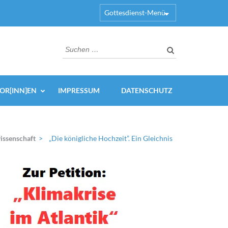
Gottesdienst-Menü
Suchen
nach:
OR[INN]EN
IMPRESSUM
DATENSCHUTZ
issenschaft
>
„Die königliche Hochzeit”. Ein Gleichnis