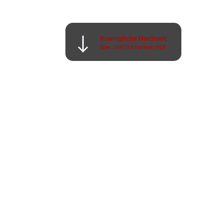
Koenigliche Hochzeit
Size :
169.5 kB
Format :
PDF