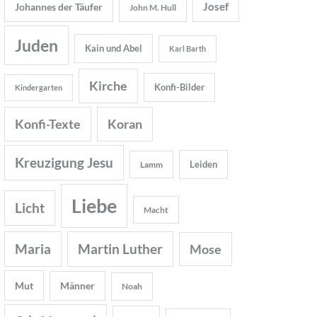
Josef
Johannes der Täufer
John M. Hull
Juden
Kain und Abel
Karl Barth
Kirche
Konfi-Bilder
Kindergarten
Konfi-Texte
Koran
Kreuzigung Jesu
Leiden
Lamm
Liebe
Licht
Macht
Maria
Martin Luther
Mose
Mut
Männer
Noah