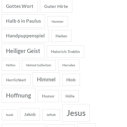
Gottes Wort
Guter Hirte
Halb 6 in Paulus
Hammer
Handpuppenspiel
Heilen
Heiliger Geist
Heinrich Treblin
Herodes
Helfen
Helmut Gollwitzer
Himmel
Hiob
Herrlichkeit
Hoffnung
Humor
Hölle
Jesus
Jakob
Jeftah
Isaak