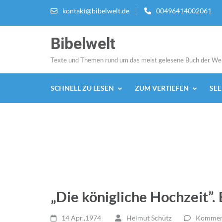
Zum
kontakt@bibelwelt.de
00496414002061
Inhalt
springen
Bibelwelt
(Enter
drücken)
Texte und Themen rund um das meist gelesene Buch der We
SCHNELL ZU LESEN
ZUM VERTIEFEN
SE
„Die königliche Hochzeit”. 
14 Apr.,1974
Helmut Schütz
Komment