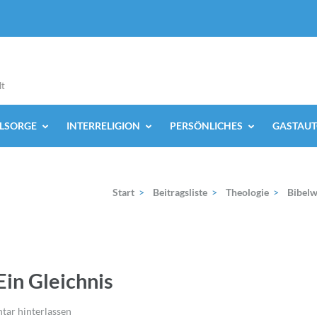
lt
ELSORGE
INTERRELIGION
PERSÖNLICHES
GASTAUT
Start
>
Beitragsliste
>
Theologie
>
Bibelw
Ein Gleichnis
ar hinterlassen