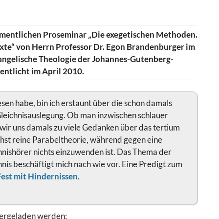
amentlichen Proseminar „Die exegetischen Methoden.
xte“ von Herrn Professor Dr. Egon Brandenburger im
ngelische Theologie der Johannes-Gutenberg-
entlicht im April 2010.
sen habe, bin ich erstaunt über die schon damals
leichnisauslegung. Ob man inzwischen schlauer
n wir uns damals zu viele Gedanken über das tertium
chst reine Parabeltheorie, während gegen eine
chnishörer nichts einzuwenden ist. Das Thema der
is beschäftigt mich nach wie vor. Eine Predigt zum
Fest mit Hindernissen
.
tergeladen werden: