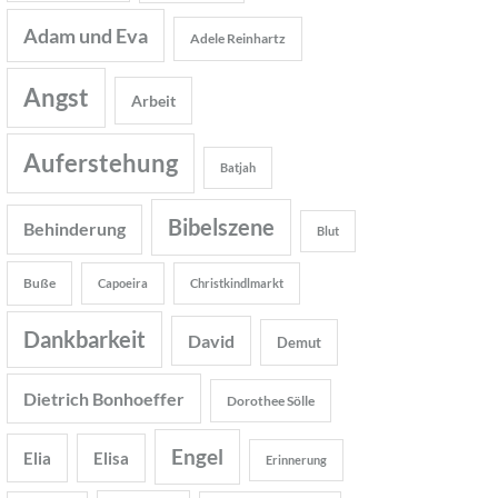
Adam und Eva
Adele Reinhartz
Angst
Arbeit
Auferstehung
Batjah
Bibelszene
Behinderung
Blut
Buße
Capoeira
Christkindlmarkt
Dankbarkeit
David
Demut
Dietrich Bonhoeffer
Dorothee Sölle
Engel
Elia
Elisa
Erinnerung