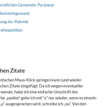
hristlichen Gemeinde: Paränese
 Hochzeitsgewand
kung der Polemik
rafexpedition
chen Zitate
infachen Maus-Klick springen kann (und wieder
schen Zitate eingefügt. Da ich wegen eventueller
wende, habe ich eine einfache Umschrift des
e „ypsilon“ gebe ich mit “y” nur wieder, wenn es einzeln
 „u“ ausgesprochen wird, schreibe ich „ou“. Von den