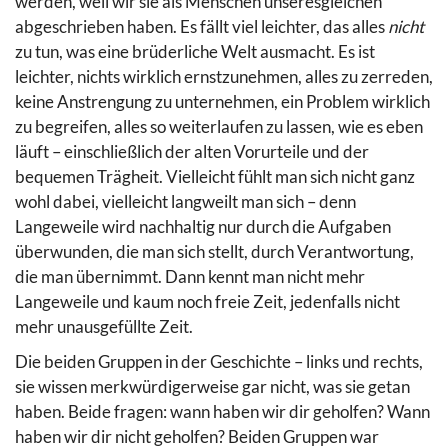
werden, weil wir sie als Menschen unseresgleichen
abgeschrieben haben. Es fällt viel leichter, das alles
nicht
zu tun, was eine brüderliche Welt ausmacht. Es ist
leichter, nichts wirklich ernstzunehmen, alles zu zerreden,
keine Anstrengung zu unternehmen, ein Problem wirklich
zu begreifen, alles so weiterlaufen zu lassen, wie es eben
läuft – einschließlich der alten Vorurteile und der
bequemen Trägheit. Vielleicht fühlt man sich nicht ganz
wohl dabei, vielleicht langweilt man sich – denn
Langeweile wird nachhaltig nur durch die Aufgaben
überwunden, die man sich stellt, durch Verantwortung,
die man übernimmt. Dann kennt man nicht mehr
Langeweile und kaum noch freie Zeit, jedenfalls nicht
mehr unausgefüllte Zeit.
Die beiden Gruppen in der Geschichte – links und rechts,
sie wissen merkwürdigerweise gar nicht, was sie getan
haben. Beide fragen: wann haben wir dir geholfen? Wann
haben wir dir nicht geholfen? Beiden Gruppen war