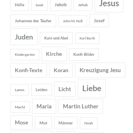
Jesus
Jakob
Hölle
Jeftah
Isaak
Josef
Johannes der Täufer
John M. Hull
Juden
Kain und Abel
Karl Barth
Kirche
Konfi-Bilder
Kindergarten
Kreuzigung Jesu
Konfi-Texte
Koran
Liebe
Licht
Leiden
Lamm
Maria
Martin Luther
Macht
Mose
Mut
Männer
Noah