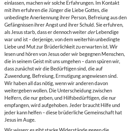
einlassen, machen wir solche Erfahrungen. Im Kontakt
mit ihm erfuhren die Jünger die Liebe Gottes, die
unbedingte Anerkennung ihrer Person, Befreiung aus den
Gefängnissen ihrer Angst und ihrer Schuld. Sie erfuhren,
als Jesus starb, dass er dennoch weiter
der
Lebendige
war und ist – derjenige, von dem weiterhin unbedingte
Liebe und Mut zur Brüderlichkeit zu erwarten ist. Wir
lesen und hören von Jesus oder wir begegnen Menschen,
die in seinem Geist mit uns umgehen – dann spüren wir,
dass zunächst wir die Bedürftigen sind, die auf
Zuwendung, Befreiung, Ermutigung angewiesen sind.
Wir haben all das nötig, wenn wir anderen davon
weitergeben wollen. Die Unterscheidung zwischen
Helfern, die nur geben, und Hilfsbedürftigen, die nur
empfangen, wird aufgehoben. Jeder braucht Hilfe und
jeder kann helfen – diese brüderliche Gemeinschaft hat
Jesus im Auge.
Wir wissen: es gibt starke Widerstände gegen die