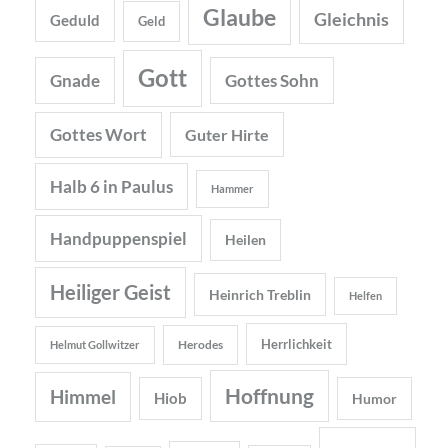
Glaube
Gleichnis
Geduld
Geld
Gott
Gnade
Gottes Sohn
Gottes Wort
Guter Hirte
Halb 6 in Paulus
Hammer
Handpuppenspiel
Heilen
Heiliger Geist
Heinrich Treblin
Helfen
Herrlichkeit
Herodes
Helmut Gollwitzer
Hoffnung
Himmel
Hiob
Humor