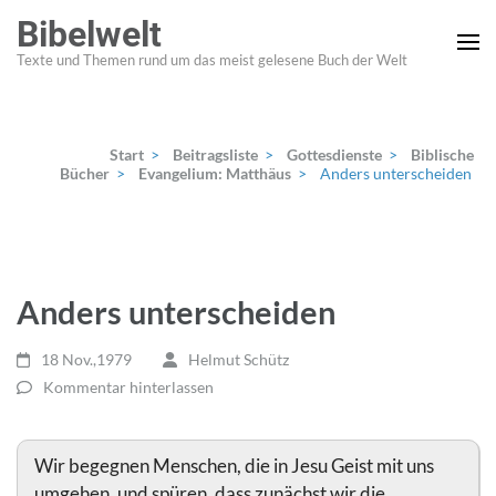
Zum
Bibelwelt
Inhalt
Texte und Themen rund um das meist gelesene Buch der Welt
springen
(Enter
drücken)
Start
>
Beitragsliste
>
Gottesdienste
>
Biblische
Bücher
>
Evangelium: Matthäus
>
Anders unterscheiden
Anders unterscheiden
18 Nov.,1979
Helmut Schütz
Kommentar hinterlassen
Wir begegnen Menschen, die in Jesu Geist mit uns
umgehen, und spüren, dass zunächst wir die