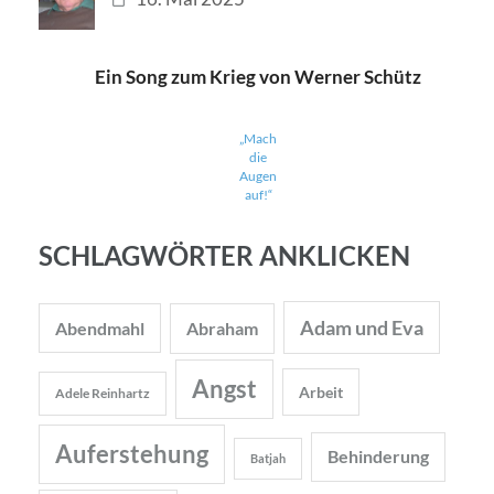
Ein Song zum Krieg von Werner Schütz
„Mach
die
Augen
auf!“
SCHLAGWÖRTER ANKLICKEN
Adam und Eva
Abendmahl
Abraham
Angst
Arbeit
Adele Reinhartz
Auferstehung
Behinderung
Batjah