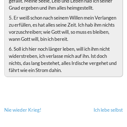
gefällt. Meine Seele, Leib und Leben hab ich seiner
Gnad ergeben und ihm alles heimgestellt.
5. Er weiß schon nach seinem Willen mein Verlangen
zu erfüllen, es hat alles seine Zeit. Ich hab ihm nichts
vorzuschreiben; wie Gott will, so muss es bleiben,
wann Gott will, bin ich bereit.
6. Soll ich hier noch länger leben, will ich ihm nicht
widerstreben, ich verlasse mich auf ihn. Ist doch
nichts, das lang bestehet, alles Irdische vergehet und
fährt wie ein Strom dahin.
Beitragsnavigation
Nie wieder Krieg!
Ich lebe selbst