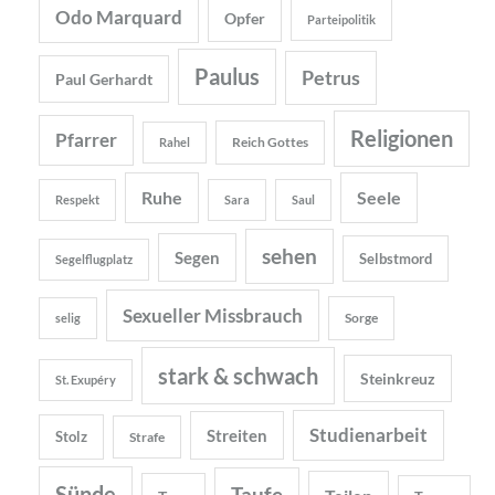
Odo Marquard
Opfer
Parteipolitik
Paulus
Petrus
Paul Gerhardt
Religionen
Pfarrer
Reich Gottes
Rahel
Ruhe
Seele
Respekt
Sara
Saul
sehen
Segen
Selbstmord
Segelflugplatz
Sexueller Missbrauch
Sorge
selig
stark & schwach
Steinkreuz
St. Exupéry
Studienarbeit
Streiten
Stolz
Strafe
Sünde
Taufe