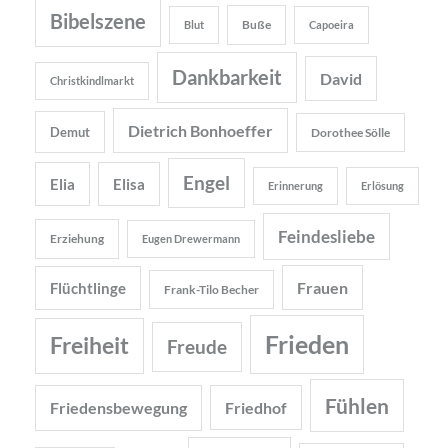
Bibelszene
Buße
Blut
Capoeira
Dankbarkeit
David
Christkindlmarkt
Dietrich Bonhoeffer
Demut
Dorothee Sölle
Engel
Elia
Elisa
Erinnerung
Erlösung
Feindesliebe
Erziehung
Eugen Drewermann
Frauen
Flüchtlinge
Frank-Tilo Becher
Frieden
Freiheit
Freude
Fühlen
Friedensbewegung
Friedhof