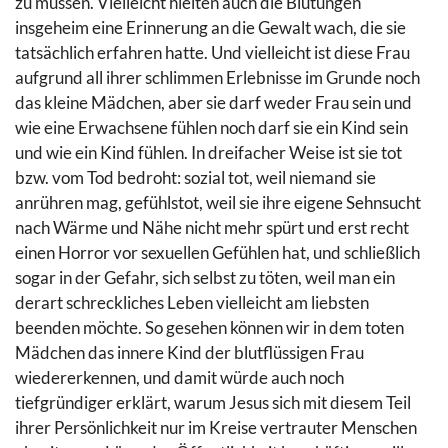
zu müssen. Vielleicht hielten auch die Blutungen
insgeheim eine Erinnerung an die Gewalt wach, die sie
tatsächlich erfahren hatte. Und vielleicht ist diese Frau
aufgrund all ihrer schlimmen Erlebnisse im Grunde noch
das kleine Mädchen, aber sie darf weder Frau sein und
wie eine Erwachsene fühlen noch darf sie ein Kind sein
und wie ein Kind fühlen. In dreifacher Weise ist sie tot
bzw. vom Tod bedroht: sozial tot, weil niemand sie
anrühren mag, gefühlstot, weil sie ihre eigene Sehnsucht
nach Wärme und Nähe nicht mehr spürt und erst recht
einen Horror vor sexuellen Gefühlen hat, und schließlich
sogar in der Gefahr, sich selbst zu töten, weil man ein
derart schreckliches Leben vielleicht am liebsten
beenden möchte. So gesehen können wir in dem toten
Mädchen das innere Kind der blutflüssigen Frau
wiedererkennen, und damit würde auch noch
tiefgründiger erklärt, warum Jesus sich mit diesem Teil
ihrer Persönlichkeit nur im Kreise vertrauter Menschen