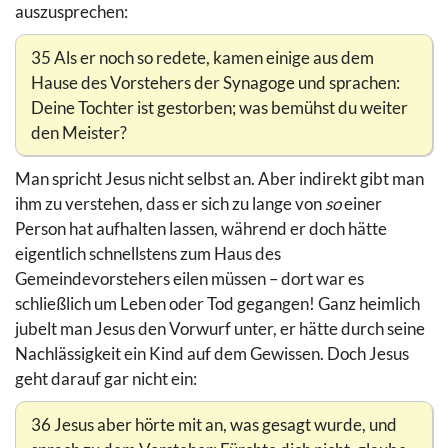
auszusprechen:
35 Als er noch so redete, kamen einige aus dem
Hause des Vorstehers der Synagoge und sprachen:
Deine Tochter ist gestorben; was bemühst du weiter
den Meister?
Man spricht Jesus nicht selbst an. Aber indirekt gibt man
ihm zu verstehen, dass er sich zu lange von
so
einer
Person hat aufhalten lassen, während er doch hätte
eigentlich schnellstens zum Haus des
Gemeindevorstehers eilen müssen – dort war es
schließlich um Leben oder Tod gegangen! Ganz heimlich
jubelt man Jesus den Vorwurf unter, er hätte durch seine
Nachlässigkeit ein Kind auf dem Gewissen. Doch Jesus
geht darauf gar nicht ein:
36 Jesus aber hörte mit an, was gesagt wurde, und