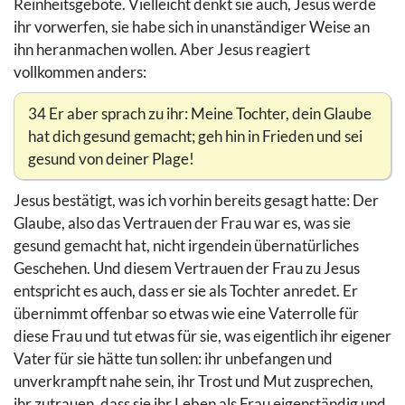
Reinheitsgebote. Vielleicht denkt sie auch, Jesus werde
ihr vorwerfen, sie habe sich in unanständiger Weise an
ihn heranmachen wollen. Aber Jesus reagiert
vollkommen anders:
34 Er aber sprach zu ihr: Meine Tochter, dein Glaube
hat dich gesund gemacht; geh hin in Frieden und sei
gesund von deiner Plage!
Jesus bestätigt, was ich vorhin bereits gesagt hatte: Der
Glaube, also das Vertrauen der Frau war es, was sie
gesund gemacht hat, nicht irgendein übernatürliches
Geschehen. Und diesem Vertrauen der Frau zu Jesus
entspricht es auch, dass er sie als Tochter anredet. Er
übernimmt offenbar so etwas wie eine Vaterrolle für
diese Frau und tut etwas für sie, was eigentlich ihr eigener
Vater für sie hätte tun sollen: ihr unbefangen und
unverkrampft nahe sein, ihr Trost und Mut zusprechen,
ihr zutrauen, dass sie ihr Leben als Frau eigenständig und