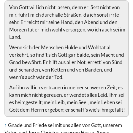
Von Gott will ich nicht lassen, denn er lässt nicht von
mir, führt mich durch alle Straßen, da ich sonst irrte
sehr. Er reicht mir seine Hand, den Abend und den
Morgen tut er mich wohl versorgen, wo ich auch sei im
Land.
Wenn sich der Menschen Hulde und Wohltat all
verkehrt, so find’t sich Gott gar balde, sein Macht und
Gnad bewährt. Er hilft aus aller Not, errett‘ von Sünd
und Schanden, von Ketten und von Banden, und
wenn’s auch wär der Tod.
Auf ihn will ich vertrauen in meiner schweren Zeit; es
kann mich nicht gereuen, er wendet alles Leid. Ihm sei
es heimgestellt; mein Leib, mein Seel, mein Leben sei
Gott dem Herrn ergeben; er schaff’s wie’s ihm gefällt!
↑
Gnade und Friede sei mit uns allen von Gott, unserem
Vater, und Jesus Christus, unserem Herrn. Amen.