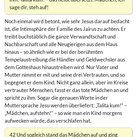
sage dir, steh auf!
Noch einmal wird betont, wie sehr Jesus darauf bedacht
ist, die Intimsphäre der Familie des Jaïrus zu achten. Er
treibt buchstäblich die ganze Verwandtschaft und
Nachbarschaft und alle Neugierigen aus dem Haus
hinaus – so ähnlich wie er bei der berühmten
Tempelaustreibung die Händler und Geldwechsler aus
dem Gotteshaus hinaustreiben wird. Nur Vater und
Mutter nimmt er mit und seine drei Vertrauten, und so
begegnet er dem Kind. Nicht ganz allein, aber im Kreise
vertrauter Menschen, fasst er das tote Mädchen an und
spricht zu ihm. Sogar die genauen Worte in der
Muttersprache Jesu werden überliefert: „Talita kum!“ –
„Mädchen, aufstehn!“ – so wie man ein Kind morgens
aufwecken würde, das verschlafen hat.
42 Und sogleich stand das Mädchen auf und ging