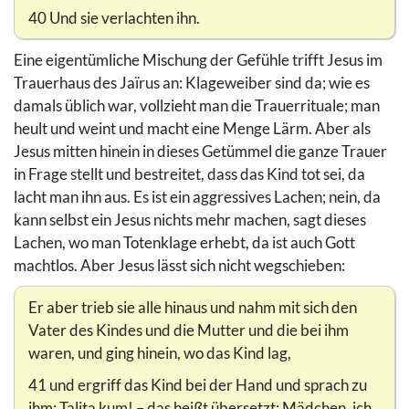
40 Und sie verlachten ihn.
Eine eigentümliche Mischung der Gefühle trifft Jesus im
Trauerhaus des Jaïrus an: Klageweiber sind da; wie es
damals üblich war, vollzieht man die Trauerrituale; man
heult und weint und macht eine Menge Lärm. Aber als
Jesus mitten hinein in dieses Getümmel die ganze Trauer
in Frage stellt und bestreitet, dass das Kind tot sei, da
lacht man ihn aus. Es ist ein aggressives Lachen; nein, da
kann selbst ein Jesus nichts mehr machen, sagt dieses
Lachen, wo man Totenklage erhebt, da ist auch Gott
machtlos. Aber Jesus lässt sich nicht wegschieben:
Er aber trieb sie alle hinaus und nahm mit sich den
Vater des Kindes und die Mutter und die bei ihm
waren, und ging hinein, wo das Kind lag,
41 und ergriff das Kind bei der Hand und sprach zu
ihm: Talita kum! – das heißt übersetzt: Mädchen, ich