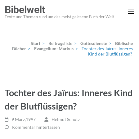
Zum
Bibelwelt
Inhalt
Texte und Themen rund um das meist gelesene Buch der Welt
springen
(Enter
drücken)
Start
>
Beitragsliste
>
Gottesdienste
>
Biblische
Bücher
>
Evangelium: Markus
>
Tochter des Jaïrus: Inneres
Kind der Blutflüssigen?
Tochter des Jaïrus: Inneres Kind
der Blutflüssigen?
9 März,1997
Helmut Schütz
Kommentar hinterlassen