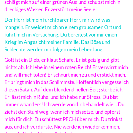
schlägt mich auf einer grünen Aue und schubst mich in
dreckiges Wasser. Er zerstört meine Seele.
Der Herr ist mein furchtbarer Herr, mir wird was
mangeln. Er weidet mich an einem grausamen Ort und
führt mich in Versuchung. Du bereitest vor mir einen
Krieg im Angesicht meiner Familie. Das Böse und
Schlechte werden mir folgen mein Leben lang.
Gott ist ein Dieb, er klaut Schafe. Er ist geizig und gibt
nichts ab. Ich lebe in seinem roten Reich! Er verwirrt mich
und will mich töten! Er schnürt mich zu und erstickt mich.
Er bringt mich in das Schlimmste. Hoffentlich vergesse ich
diesen Satan. Auf dem blendend hellen Berg sterbe ich.
Er lässt mich in Ruhe, und ich habe nur Stress. Du bist
immer woanders! Ich werde von dir behandelt wie… Du
ziehst den Stuhl weg, wenn ich mich setze, und opferst
mich für dich. Du schüttest PECH über mich. Du trinkst
aus, und ich verdurste. Nie werde ich wiederkommen,