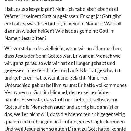
Hat Jesus also gelogen? Nein, ich habe aber eben drei
Wörter in seinem Satz ausgelassen. Er sagt ja: Gott gibt
euch alles, was ihr erbittet „in meinem Namen“. Was soll
das nun wieder heißen? Wie ist das gemeint: Gott im
Namen Jesu bitten?
Wir verstehen das vielleicht, wenn wir uns klar machen,
dass Jesus der Sohn Gottes war. Er war ein Mensch wie
wir, ganz genau so wie wir hat er Hunger gehabt und
gegessen, musste schlafen und aufs Klo, hat geschwitzt
und gefroren, hat geweint und gelacht. Nur einen
Unterschied gab es bei ihm zu uns: Er hatte vollkommenes
Vertrauen zu Gott im Himmel, den er seinen Vater
nannte. Er wusste, dass Gott nur Liebe ist; selbst wenn
Gott auf die Menschen sauer und zornig ist, dann ist er
das, weil er nicht will, dass die Menschen sich gegenseitig
quälen und umbringen und in ihr eigenes Unglück rennen.
Und weil Jesus einen so guten Draht zu Gott hatte, konnte