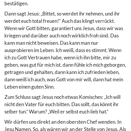
bestätigen.
Dann sagt Jesus: „Bittet, so werdet ihr nehmen, und ihr
werdet euch total freuen!“ Auch das klingt verrückt.
Wenn wir Gott bitten, garantiert uns Jesus, dass wir was
kriegen und darüber auch noch wirklich froh sind. Das
kann man nicht beweisen. Das kann man nur
ausprobieren im Leben. Ich weiß, dass es stimmt. Wenn
ich zu Gott Vertrauen habe, wenn ich ihn bitte, mir zu
geben, was gut für mich ist, dann fühle ich mich geborgen,
getragen und gehalten, dann kann ich zufrieden leben,
dann weiß ich auch, was Gott von mir will, dann hat mein
Leben einen guten Sinn.
Zum Schluss sagt Jesus noch etwas Komisches: „Ich will
nicht den Vater für euch bitten. Das sollt, das könnt ihr
selber tun.“ Warum? „Weil er selbst euch lieb hat.“
Wir dürfen uns direkt an den obersten Chef wenden. In
Jesu Namen. So, als wären wir an der Stelle von Jesus. Als