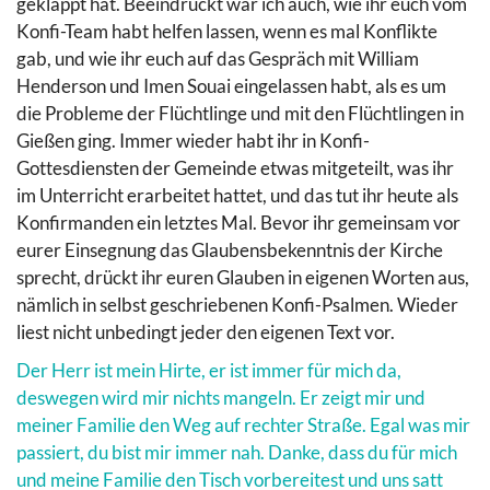
geklappt hat. Beeindruckt war ich auch, wie ihr euch vom
Konfi-Team habt helfen lassen, wenn es mal Konflikte
gab, und wie ihr euch auf das Gespräch mit William
Henderson und Imen Souai eingelassen habt, als es um
die Probleme der Flüchtlinge und mit den Flüchtlingen in
Gießen ging. Immer wieder habt ihr in Konfi-
Gottesdiensten der Gemeinde etwas mitgeteilt, was ihr
im Unterricht erarbeitet hattet, und das tut ihr heute als
Konfirmanden ein letztes Mal. Bevor ihr gemeinsam vor
eurer Einsegnung das Glaubensbekenntnis der Kirche
sprecht, drückt ihr euren Glauben in eigenen Worten aus,
nämlich in selbst geschriebenen Konfi-Psalmen. Wieder
liest nicht unbedingt jeder den eigenen Text vor.
Der Herr ist mein Hirte, er ist immer für mich da,
deswegen wird mir nichts mangeln. Er zeigt mir und
meiner Familie den Weg auf rechter Straße. Egal was mir
passiert, du bist mir immer nah. Danke, dass du für mich
und meine Familie den Tisch vorbereitest und uns satt