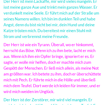
Der Herr ist mein Lackaffe, mir wird vieles mangeln. Er
isst meine ganze Aue und trinkt mein ganzes Wasser. Er
verdunkelt meine Seele. Er führt mich auf der Straße um
seines Namens willen. Ich bin im dunklen Teil und habe
Angst, denn du bist nicht bei mir, dein Hund und deine
Katze trösten mich. Du bereitest mir einen Stuhl mit
Strom und verbrennst meine Freunde.
Der Herr ist wie ein Tyrann. Überall, wo er hinkommt,
herrscht das Böse. Wenn ich zu ihm bete, lacht er mich
aus. Wenn ich ihm ein Opfer bringe, ignoriert er es. Er
sagte, er wolle mir helfen, doch er machte mich zum
Gespött der Menschen. Er ließ mich allein, als meine Not
am größten war. Ich betete zu ihm, doch er überschüttete
mich mit Pech. Er führte mich in die Hölle und überließ
mich dem Teufel. Dort werde ich leiden für immer, und er
wird mich weiden im Unglück.
Der Herr ist der Zerstörer, mir wird viel mangeln. Er