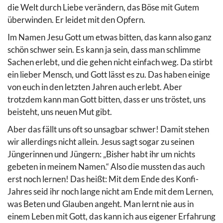
die Welt durch Liebe verändern, das Böse mit Gutem
überwinden. Er leidet mit den Opfern.
Im Namen Jesu Gott um etwas bitten, das kann also ganz
schön schwer sein. Es kann ja sein, dass man schlimme
Sachen erlebt, und die gehen nicht einfach weg. Da stirbt
ein lieber Mensch, und Gott lässt es zu. Das haben einige
von euch in den letzten Jahren auch erlebt. Aber
trotzdem kann man Gott bitten, dass er uns tröstet, uns
beisteht, uns neuen Mut gibt.
Aber das fällt uns oft so unsagbar schwer! Damit stehen
wir allerdings nicht allein. Jesus sagt sogar zu seinen
Jüngerinnen und Jüngern: „Bisher habt ihr um nichts
gebeten in meinem Namen.“ Also die mussten das auch
erst noch lernen! Das heißt: Mit dem Ende des Konfi-
Jahres seid ihr noch lange nicht am Ende mit dem Lernen,
was Beten und Glauben angeht. Man lernt nie aus in
einem Leben mit Gott, das kann ich aus eigener Erfahrung