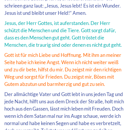
schrieen ganz laut: „Jesus, Jesus lebt! Es ist ein Wunder.
Jesus ist und bleibt unser Held!“ Amen.
Jesus, der Herr Gottes, ist auferstanden. Der Herr
schützt die Menschen und die Tiere. Gott sorgt dafür,
dass es den Menschen gut geht. Gott tröstet die
Menschen, die traurig sind oder denen es nicht gut geht.
Gott ist für mich Liebe und Hoffnung. Mit ihm an meiner
Seite habe ich keine Angst. Wenn ich nicht weiter weiß
und zu dir bete, hilfst du mir. Du zeigst mir den richtigen
Weg und sorgst für Frieden. Du zeigst mir, Böses mit
Gutem abzutun und barmherzig und gut zu sein.
Der allmächtige Vater und Gott lebt in uns jeden Tag und
jede Nacht, hilft uns aus dem Dreck der Straße, holt mich
hoch aus den Gassen, lässt mich leben mit Freuden. Doch
wenn ich dem Satan mal nur ins Auge schaue, werde ich
normal und habe keinen Segen und habe es verbretzelt,