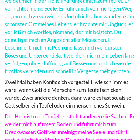
weidet mich in der Hölle und führet mich zum Teufel. Er
vernichtet meine Seele. Er führt mich vom richtigen Weg
ab, um mich zu verwirren. Und ob ich schon wanderte am
schönsten Ort meines Lebens, er brachte mir Unglück; er
verließ mich wortlos, niemand, der mir beisteht. Du
demütigst mich im Angesicht aller Menschen. Er
beschmiert mich mit Pech und lässt mich verdursten.
Böses und Ungerechtigkeit werden mich mein Leben lang
verfolgen, ohne Hoffnung auf Besserung, und ich werde
trostlos verenden und schnell in Vergessenheit geraten.
Zwei Mal haben Konfis sich vorgestellt, wie schlimm es
wäre, wenn Gott die Menschen zum Teufel schicken
würde. Zwei andere denken, dann wäre es fast so, als sei
Gott selber ein Teufel oder ein menschliches Schwein:
Der Herr ist mein Teufel, er stiehlt anderen die Sachen. Er
weidet mich auf totem Boden und führt mich zum
Dreckwasser. Gott verunreinigt meine Seele und führt
mich auf falschen Straßen. Du bereitest einen dreckigen