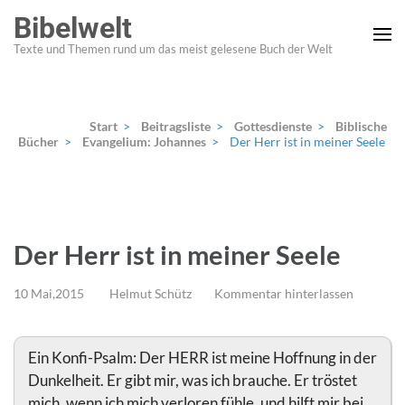
Zum
Bibelwelt
Inhalt
Texte und Themen rund um das meist gelesene Buch der Welt
springen
(Enter
drücken)
Start
>
Beitragsliste
>
Gottesdienste
>
Biblische
Bücher
>
Evangelium: Johannes
>
Der Herr ist in meiner Seele
Der Herr ist in meiner Seele
10 Mai,2015
Helmut Schütz
Kommentar hinterlassen
Ein Konfi-Psalm: Der HERR ist meine Hoffnung in der
Dunkelheit. Er gibt mir, was ich brauche. Er tröstet
mich, wenn ich mich verloren fühle, und hilft mir bei