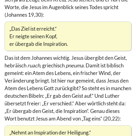
Worte, die Jesus im Augenblick seines Todes spricht
(Johannes 19,30):
„Das Ziel ist erreicht.“
Er neigte seinen Kopf,
er übergab die Inspiration.
Das ist dem Johannes wichtig. Jesus übergibt den Geist,
hebräisch
ruach,
griechisch
pneuma.
Damit ist biblisch
gemeint: ein Atem des Lebens, ein frischer Wind, der
Veränderung bringt. Ist hier nur gemeint, dass Jesus den
Atem des Lebens Gott zurückgibt? So steht es in manchen
deutschen Bibeln: „Er gab den Geist auf.“ Und Luther
übersetzt freier: „Er verschied.“ Aber wörtlich steht da:
„Er übergab den Geist, die Inspiration“. Genau dieses
Wort benutzt Jesus am Abend von „Tag eins“ (20,22):
„Nehmt an Inspiration der Heiligung.“