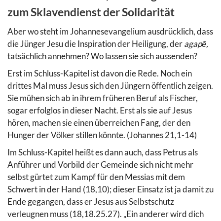
zum Sklavendienst der Solidarität
Aber wo steht im Johannesevangelium ausdrücklich, dass
die Jünger Jesu die Inspiration der Heiligung, der
agapē,
tatsächlich annehmen? Wo lassen sie sich aussenden?
Erst im Schluss-Kapitel ist davon die Rede. Noch ein
drittes Mal muss Jesus sich den Jüngern öffentlich zeigen.
Sie mühen sich ab in ihrem früheren Beruf als Fischer,
sogar erfolglos in dieser Nacht. Erst als sie auf Jesus
hören, machen sie einen überreichen Fang, der den
Hunger der Völker stillen könnte. (Johannes 21,1-14)
Im Schluss-Kapitel heißt es dann auch, dass Petrus als
Anführer und Vorbild der Gemeinde sich nicht mehr
selbst gürtet zum Kampf für den Messias mit dem
Schwert in der Hand (18,10); dieser Einsatz ist ja damit zu
Ende gegangen, dass er Jesus aus Selbstschutz
verleugnen muss (18,18.25.27). „Ein anderer wird dich