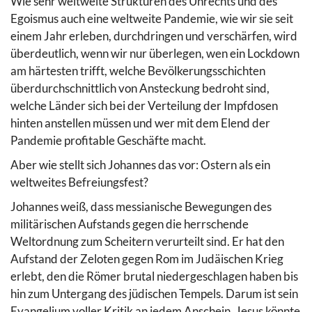
Wie sehr weltweite Strukturen des Unrechts und des
Egoismus auch eine weltweite Pandemie, wie wir sie seit
einem Jahr erleben, durchdringen und verschärfen, wird
überdeutlich, wenn wir nur überlegen, wen ein Lockdown
am härtesten trifft, welche Bevölkerungsschichten
überdurchschnittlich von Ansteckung bedroht sind,
welche Länder sich bei der Verteilung der Impfdosen
hinten anstellen müssen und wer mit dem Elend der
Pandemie profitable Geschäfte macht.
Aber wie stellt sich Johannes das vor: Ostern als ein
weltweites Befreiungsfest?
Johannes weiß, dass messianische Bewegungen des
militärischen Aufstands gegen die herrschende
Weltordnung zum Scheitern verurteilt sind. Er hat den
Aufstand der Zeloten gegen Rom im Judäischen Krieg
erlebt, den die Römer brutal niedergeschlagen haben bis
hin zum Untergang des jüdischen Tempels. Darum ist sein
Evangelium voller Kritik an jedem Anschein, Jesus könnte