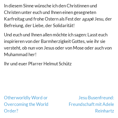
In diesem Sinne wünsche ich den Christinnen und
Christen unter euch und Ihnen einen gesegneten
Karfreitag und frohe Ostern als Fest der
agapē
Jesu, der
Befreiung, der Liebe, der Solidarität!
Und euch und Ihnen allen möchte ich sagen: Lasst euch
inspirieren von der Barmherzigkeit Gottes, wie ihr sie
versteht, ob nun von Jesus oder von Mose oder auch von
Muhammad her!
Ihr und euer Pfarrer Helmut Schütz
Beitragsnavigation
Otherworldly Word or
Jesu Busenfreund:
Overcoming the World
Freundschaft mit Adele
Order?
Reinhartz