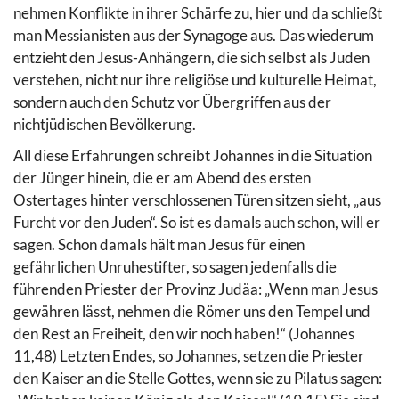
nehmen Konflikte in ihrer Schärfe zu, hier und da schließt
man Messianisten aus der Synagoge aus. Das wiederum
entzieht den Jesus-Anhängern, die sich selbst als Juden
verstehen, nicht nur ihre religiöse und kulturelle Heimat,
sondern auch den Schutz vor Übergriffen aus der
nichtjüdischen Bevölkerung.
All diese Erfahrungen schreibt Johannes in die Situation
der Jünger hinein, die er am Abend des ersten
Ostertages hinter verschlossenen Türen sitzen sieht, „aus
Furcht vor den Juden“. So ist es damals auch schon, will er
sagen. Schon damals hält man Jesus für einen
gefährlichen Unruhestifter, so sagen jedenfalls die
führenden Priester der Provinz Judäa: „Wenn man Jesus
gewähren lässt, nehmen die Römer uns den Tempel und
den Rest an Freiheit, den wir noch haben!“ (Johannes
11,48) Letzten Endes, so Johannes, setzen die Priester
den Kaiser an die Stelle Gottes, wenn sie zu Pilatus sagen: