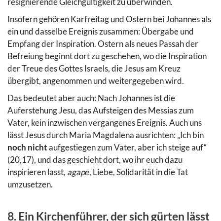
resignierende Gleichgültigkeit zu überwinden.
Insofern gehören Karfreitag und Ostern bei Johannes als
ein und dasselbe Ereignis zusammen: Übergabe und
Empfang der Inspiration. Ostern als neues Passah der
Befreiung beginnt dort zu geschehen, wo die Inspiration
der Treue des Gottes Israels, die Jesus am Kreuz
übergibt, angenommen und weitergegeben wird.
Das bedeutet aber auch: Nach Johannes ist die
Auferstehung Jesu, das Aufsteigen des Messias zum
Vater, kein inzwischen vergangenes Ereignis. Auch uns
lässt Jesus durch Maria Magdalena ausrichten: „Ich bin
noch nicht
aufgestiegen zum Vater, aber ich steige auf“
(20,17), und das geschieht dort, wo ihr euch dazu
inspirieren lasst,
agapē
, Liebe, Solidarität in die Tat
umzusetzen.
8. Ein Kirchenführer, der sich gürten lässt