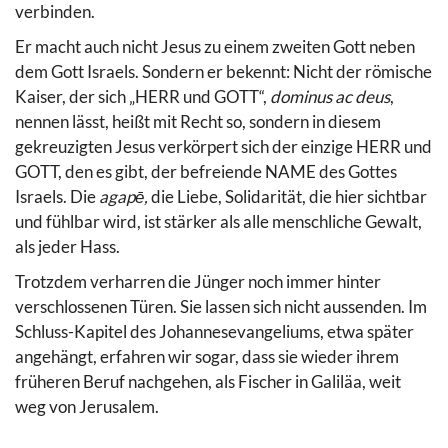
verbinden.
Er macht auch nicht Jesus zu einem zweiten Gott neben
dem Gott Israels. Sondern er bekennt: Nicht der römische
Kaiser, der sich „HERR und GOTT“,
dominus ac deus
,
nennen lässt, heißt mit Recht so, sondern in diesem
gekreuzigten Jesus verkörpert sich der einzige HERR und
GOTT, den es gibt, der befreiende NAME des Gottes
Israels. Die
agapē,
die Liebe, Solidarität, die hier sichtbar
und fühlbar wird, ist stärker als alle menschliche Gewalt,
als jeder Hass.
Trotzdem verharren die Jünger noch immer hinter
verschlossenen Türen. Sie lassen sich nicht aussenden. Im
Schluss-Kapitel des Johannesevangeliums, etwa später
angehängt, erfahren wir sogar, dass sie wieder ihrem
früheren Beruf nachgehen, als Fischer in Galiläa, weit
weg von Jerusalem.