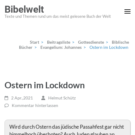
Zum
Bibelwelt
Inhalt
Texte und Themen rund um das meist gelesene Buch der Welt
springen
(Enter
drücken)
Start
>
Beitragsliste
>
Gottesdienste
>
Biblische
Bücher
>
Evangelium: Johannes
>
Ostern im Lockdown
Ostern im Lockdown
2 Apr.,2021
Helmut Schütz
Kommentar hinterlassen
Wird durch Ostern das jüdische Passahfest gar nicht
himmelhoch überboten? Auch Juden glauben an