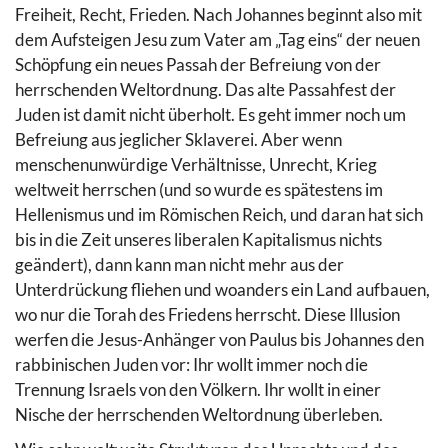
Freiheit, Recht, Frieden. Nach Johannes beginnt also mit
dem Aufsteigen Jesu zum Vater am „Tag eins“ der neuen
Schöpfung ein neues Passah der Befreiung von der
herrschenden Weltordnung. Das alte Passahfest der
Juden ist damit nicht überholt. Es geht immer noch um
Befreiung aus jeglicher Sklaverei. Aber wenn
menschenunwürdige Verhältnisse, Unrecht, Krieg
weltweit herrschen (und so wurde es spätestens im
Hellenismus und im Römischen Reich, und daran hat sich
bis in die Zeit unseres liberalen Kapitalismus nichts
geändert), dann kann man nicht mehr aus der
Unterdrückung fliehen und woanders ein Land aufbauen,
wo nur die Torah des Friedens herrscht. Diese Illusion
werfen die Jesus-Anhänger von Paulus bis Johannes den
rabbinischen Juden vor: Ihr wollt immer noch die
Trennung Israels von den Völkern. Ihr wollt in einer
Nische der herrschenden Weltordnung überleben.