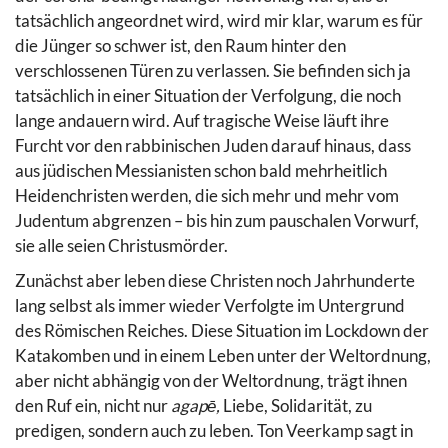
tatsächlich angeordnet wird, wird mir klar, warum es für
die Jünger so schwer ist, den Raum hinter den
verschlossenen Türen zu verlassen. Sie befinden sich ja
tatsächlich in einer Situation der Verfolgung, die noch
lange andauern wird. Auf tragische Weise läuft ihre
Furcht vor den rabbinischen Juden darauf hinaus, dass
aus jüdischen Messianisten schon bald mehrheitlich
Heidenchristen werden, die sich mehr und mehr vom
Judentum abgrenzen – bis hin zum pauschalen Vorwurf,
sie alle seien Christusmörder.
Zunächst aber leben diese Christen noch Jahrhunderte
lang selbst als immer wieder Verfolgte im Untergrund
des Römischen Reiches. Diese Situation im Lockdown der
Katakomben und in einem Leben unter der Weltordnung,
aber nicht abhängig von der Weltordnung, trägt ihnen
den Ruf ein, nicht nur
agapē,
Liebe, Solidarität, zu
predigen, sondern auch zu leben. Ton Veerkamp sagt in