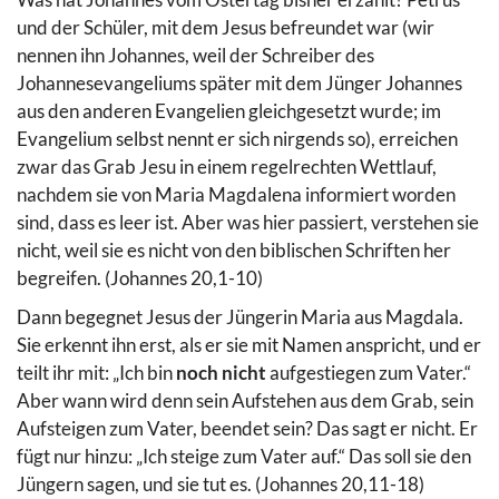
und der Schüler, mit dem Jesus befreundet war (wir
nennen ihn Johannes, weil der Schreiber des
Johannesevangeliums später mit dem Jünger Johannes
aus den anderen Evangelien gleichgesetzt wurde; im
Evangelium selbst nennt er sich nirgends so), erreichen
zwar das Grab Jesu in einem regelrechten Wettlauf,
nachdem sie von Maria Magdalena informiert worden
sind, dass es leer ist. Aber was hier passiert, verstehen sie
nicht, weil sie es nicht von den biblischen Schriften her
begreifen. (Johannes 20,1-10)
Dann begegnet Jesus der Jüngerin Maria aus Magdala.
Sie erkennt ihn erst, als er sie mit Namen anspricht, und er
teilt ihr mit: „Ich bin
noch nicht
aufgestiegen zum Vater.“
Aber wann wird denn sein Aufstehen aus dem Grab, sein
Aufsteigen zum Vater, beendet sein? Das sagt er nicht. Er
fügt nur hinzu: „Ich steige zum Vater auf.“ Das soll sie den
Jüngern sagen, und sie tut es. (Johannes 20,11-18)