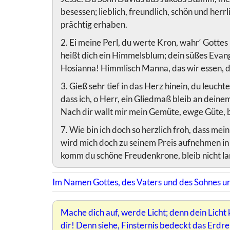
besessen; lieblich, freundlich, schön und herr
prächtig erhaben.
2. Ei meine Perl, du werte Kron, wahr‘ Gott
heißt dich ein Himmelsblum; dein süßes Evange
Hosianna! Himmlisch Manna, das wir essen, de
3. Gieß sehr tief in das Herz hinein, du leuch
dass ich, o Herr, ein Gliedmaß bleib an dein
Nach dir wallt mir mein Gemüte, ewge Güte, bi
7. Wie bin ich doch so herzlich froh, dass mei
wird mich doch zu seinem Preis aufnehmen in 
komm du schöne Freudenkrone, bleib nicht lan
Im Namen Gottes, des Vaters und des Sohnes und
Mache dich auf, werde Licht; denn dein Licht
dir! Denn siehe, Finsternis bedeckt das Erdre