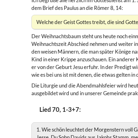
Ich begrüße alle herzlich im Gottesdienst am 1
dem Brief des Paulus an die Römer 8, 14:
Welche der Geist Gottes treibt, die sind Gott
Der Weihnachtsbaum steht uns heute noch einma
Weihnachtszeit Abschied nehmen und weiter ins
den weisen Männern, die man später Könige nann
Kind in einer Krippe anzuschauen. Ein anderer K
er von der Geburt Jesu erfuhr. In der Predigt 
wie es bei uns ist mit denen, die etwas gelten 
Die Liturgie und die Abendmahlsfeier wird heut
ausgebildet wird und in unserer Gemeinde pra
Lied 70, 1-3+7:
1. Wie schön leuchtet der Morgenstern voll 
Jesse. Du Sohn Davids aus Jakobs Stamm, me