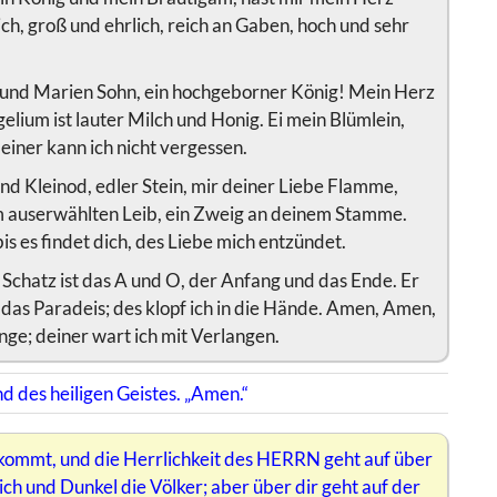
lich, groß und ehrlich, reich an Gaben, hoch und sehr
es und Marien Sohn, ein hochgeborner König! Mein Herz
lium ist lauter Milch und Honig. Ei mein Blümlein,
iner kann ich nicht vergessen.
tend Kleinod, edler Stein, mir deiner Liebe Flamme,
em auserwählten Leib, ein Zweig an deinem Stamme.
s es findet dich, des Liebe mich entzündet.
n Schatz ist das A und O, der Anfang und das Ende. Er
das Paradeis; des klopf ich in die Hände. Amen, Amen,
ge; deiner wart ich mit Verlangen.
 des heiligen Geistes. „Amen.“
 kommt, und die Herrlichkeit des HERRN geht auf über
ich und Dunkel die Völker; aber über dir geht auf der