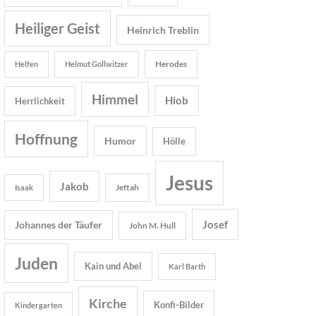
Heiliger Geist
Heinrich Treblin
Herodes
Helfen
Helmut Gollwitzer
Himmel
Hiob
Herrlichkeit
Hoffnung
Humor
Hölle
Jesus
Jakob
Jeftah
Isaak
Josef
Johannes der Täufer
John M. Hull
Juden
Kain und Abel
Karl Barth
Kirche
Konfi-Bilder
Kindergarten