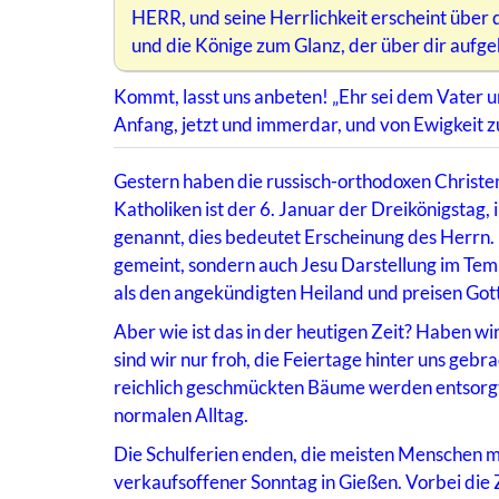
HERR, und seine Herrlichkeit erscheint über 
und die Könige zum Glanz, der über dir aufgeh
Kommt, lasst uns anbeten! „Ehr sei dem Vater u
Anfang, jetzt und immerdar, und von Ewigkeit z
Gestern haben die russisch-orthodoxen Christen 
Katholiken ist der 6. Januar der Dreikönigstag,
genannt, dies bedeutet Erscheinung des Herrn. H
gemeint, sondern auch Jesu Darstellung im Tem
als den angekündigten Heiland und preisen Gott
Aber wie ist das in der heutigen Zeit? Haben w
sind wir nur froh, die Feiertage hinter uns ge
reichlich geschmückten Bäume werden entsorgt.
normalen Alltag.
Die Schulferien enden, die meisten Menschen m
verkaufsoffener Sonntag in Gießen. Vorbei die Ze