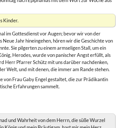
. Sonntag nach Epiphanias mit dem Wort zur Woche aus
es Kinder.
l im Gottesdienst vor Augen; bevor wir von der
 Neue Jahr hineingehen, hören wir die Geschichte von
te. Sie pilgerten zu einem armseligen Stall, um ein
önig, Herodes, wurde von panischer Angst erfüllt, als
wird Herr Pfarrer Schütz mit uns darüber nachdenken,
in der Welt, und mit denen, die immer am Rande stehen.
e von Frau Gaby Engel gestaltet, die zur Prädikantin
ktische Erfahrungen sammelt.
Gnad und Wahrheit von dem Herrn, die süße Wurzel
in König und mein Bräutigam, hast mir mein Herz