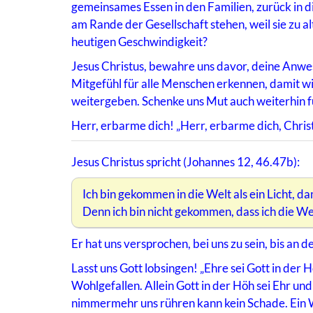
gemeinsames Essen in den Familien, zurück in d
am Rande der Gesellschaft stehen, weil sie zu al
heutigen Geschwindigkeit?
Jesus Christus, bewahre uns davor, deine Anwes
Mitgefühl für alle Menschen erkennen, damit wir
weitergeben. Schenke uns Mut auch weiterhin f
Herr, erbarme dich! „Herr, erbarme dich, Chris
Jesus Christus spricht (Johannes 12, 46.47b):
Ich bin gekommen in die Welt als ein Licht, dam
Denn ich bin nicht gekommen, dass ich die Welt
Er hat uns versprochen, bei uns zu sein, bis an 
Lasst uns Gott lobsingen! „Ehre sei Gott in der
Wohlgefallen. Allein Gott in der Höh sei Ehr u
nimmermehr uns rühren kann kein Schade. Ein Wo