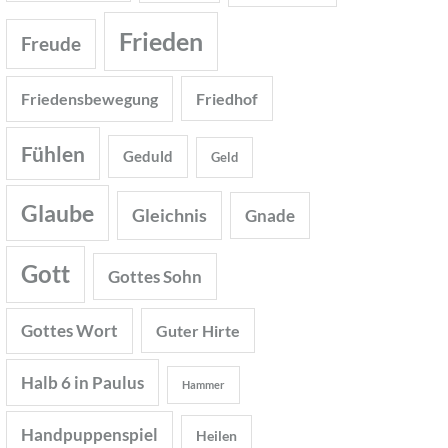
Frieden
Freude
Friedensbewegung
Friedhof
Fühlen
Geduld
Geld
Glaube
Gleichnis
Gnade
Gott
Gottes Sohn
Gottes Wort
Guter Hirte
Halb 6 in Paulus
Hammer
Handpuppenspiel
Heilen