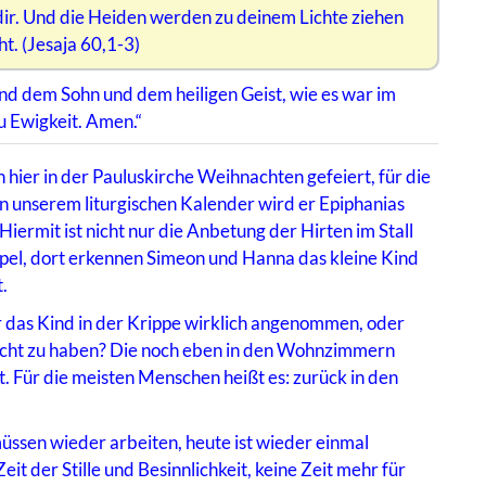
dir. Und die Heiden werden zu deinem Lichte ziehen
t. (Jesaja 60,1-3)
nd dem Sohn und dem heiligen Geist, wie es war im
u Ewigkeit. Amen.“
hier in der Pauluskirche Weihnachten gefeiert, für die
 in unserem liturgischen Kalender wird er Epiphanias
iermit ist nicht nur die Anbetung der Hirten im Stall
pel, dort erkennen Simeon und Hanna das kleine Kind
.
ir das Kind in der Krippe wirklich angenommen, oder
bracht zu haben? Die noch eben in den Wohnzimmern
 Für die meisten Menschen heißt es: zurück in den
üssen wieder arbeiten, heute ist wieder einmal
it der Stille und Besinnlichkeit, keine Zeit mehr für