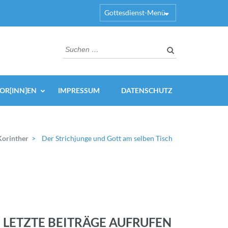
Gottesdienst-Menü
Suchen
nach:
OR[INN]EN
IMPRESSUM
DATENSCHUTZ
Korinther
>
Der Strichjunge und Gott am selben Tisch
LETZTE BEITRÄGE AUFRUFEN