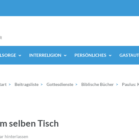
lt
ELSORGE
INTERRELIGION
PERSÖNLICHES
GASTAUT
tart
>
Beitragsliste
>
Gottesdienste
>
Biblische Bücher
>
Paulus: 
am selben Tisch
 hinterlassen