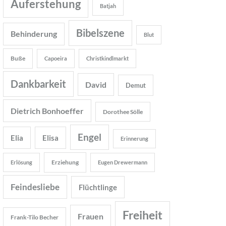
Auferstehung
Batjah
Bibelszene
Behinderung
Blut
Buße
Capoeira
Christkindlmarkt
Dankbarkeit
David
Demut
Dietrich Bonhoeffer
Dorothee Sölle
Engel
Elia
Elisa
Erinnerung
Erziehung
Erlösung
Eugen Drewermann
Feindesliebe
Flüchtlinge
Freiheit
Frauen
Frank-Tilo Becher