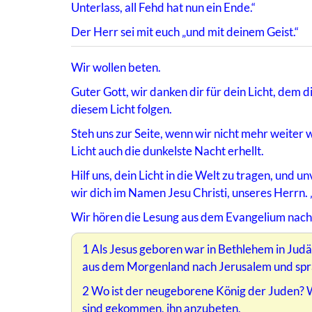
Unterlass, all Fehd hat nun ein Ende.“
Der Herr sei mit euch „und mit deinem Geist.“
Wir wollen beten.
Guter Gott, wir danken dir für dein Licht, dem
diesem Licht folgen.
Steh uns zur Seite, wenn wir nicht mehr weiter 
Licht auch die dunkelste Nacht erhellt.
Hilf uns, dein Licht in die Welt zu tragen, und 
wir dich im Namen Jesu Christi, unseres Herrn.
Wir hören die Lesung aus dem Evangelium nach
1 Als Jesus geboren war in Bethlehem in Jud
aus dem Morgenland nach Jerusalem und spr
2 Wo ist der neugeborene König der Juden? 
sind gekommen, ihn anzubeten.