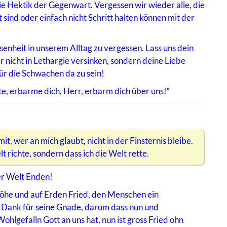
ie Hektik der Gegenwart. Vergessen wir wieder alle, die
t sind oder einfach nicht Schritt halten können mit der
enheit in unserem Alltag zu vergessen. Lass uns dein
 nicht in Lethargie versinken, sondern deine Liebe
ür die Schwachen da zu sein!
te, erbarme dich, Herr, erbarm dich über uns!“
it, wer an mich glaubt, nicht in der Finsternis bleibe.
 richte, sondern dass ich die Welt rette.
der Welt Enden!
 Höhe und auf Erden Fried, den Menschen ein
nd Dank für seine Gnade, darum dass nun und
hlgefalln Gott an uns hat, nun ist gross Fried ohn