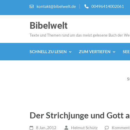
Zum
kontakt@bibelwelt.de
00496414002061
Inhalt
springen
Bibelwelt
(Enter
drücken)
Texte und Themen rund um das meist gelesene Buch der We
SCHNELL ZU LESEN
ZUM VERTIEFEN
SE
S
Der Strichjunge und Gott 
8 Jan.,2012
Helmut Schütz
Kommentar