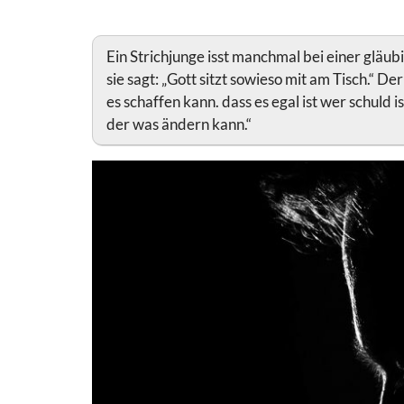
Ein Strichjunge isst manchmal bei einer gläubi
sie sagt: „Gott sitzt sowieso mit am Tisch.“ Der
es schaffen kann. dass es egal ist wer schuld is
der was ändern kann.“