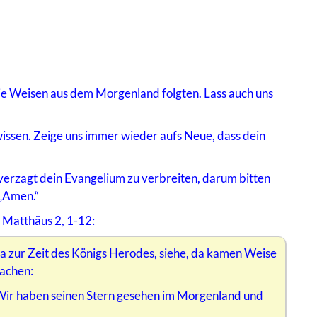
 die Weisen aus dem Morgenland folgten. Lass auch uns
wissen. Zeige uns immer wieder aufs Neue, dass dein
unverzagt dein Evangelium zu verbreiten, darum bitten
 „Amen.“
 Matthäus 2, 1-12:
äa zur Zeit des Königs Herodes, siehe, da kamen Weise
achen:
Wir haben seinen Stern gesehen im Morgenland und