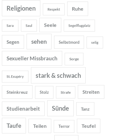
Religionen
Ruhe
Respekt
Seele
Sara
Saul
Segelflugplatz
sehen
Segen
Selbstmord
selig
Sexueller Missbrauch
Sorge
stark & schwach
St. Exupéry
Streiten
Steinkreuz
Stolz
Strafe
Sünde
Studienarbeit
Tanz
Taufe
Teilen
Teufel
Terror