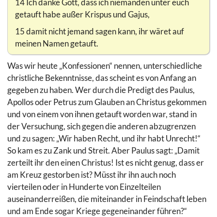
14 Ich danke Gott, dass ich niemanden unter euch
getauft habe außer Krispus und Gajus,
15 damit nicht jemand sagen kann, ihr wäret auf
meinen Namen getauft.
Was wir heute „Konfessionen“ nennen, unterschiedliche
christliche Bekenntnisse, das scheint es von Anfang an
gegeben zu haben. Wer durch die Predigt des Paulus,
Apollos oder Petrus zum Glauben an Christus gekommen
und von einem von ihnen getauft worden war, stand in
der Versuchung, sich gegen die anderen abzugrenzen
und zu sagen: „Wir haben Recht, und ihr habt Unrecht!“
So kam es zu Zank und Streit. Aber Paulus sagt: „Damit
zerteilt ihr den einen Christus! Ist es nicht genug, dass er
am Kreuz gestorben ist? Müsst ihr ihn auch noch
vierteilen oder in Hunderte von Einzelteilen
auseinanderreißen, die miteinander in Feindschaft leben
und am Ende sogar Kriege gegeneinander führen?“