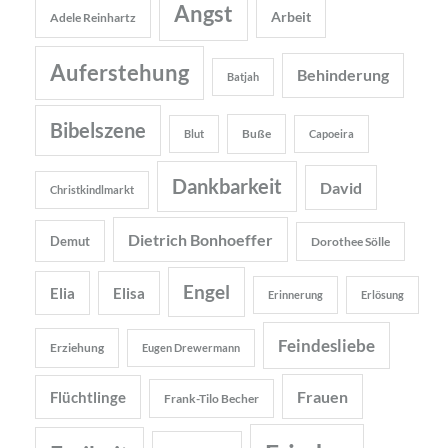
Angst
Arbeit
Adele Reinhartz
Auferstehung
Behinderung
Batjah
Bibelszene
Buße
Blut
Capoeira
Dankbarkeit
David
Christkindlmarkt
Dietrich Bonhoeffer
Demut
Dorothee Sölle
Engel
Elia
Elisa
Erinnerung
Erlösung
Feindesliebe
Erziehung
Eugen Drewermann
Frauen
Flüchtlinge
Frank-Tilo Becher