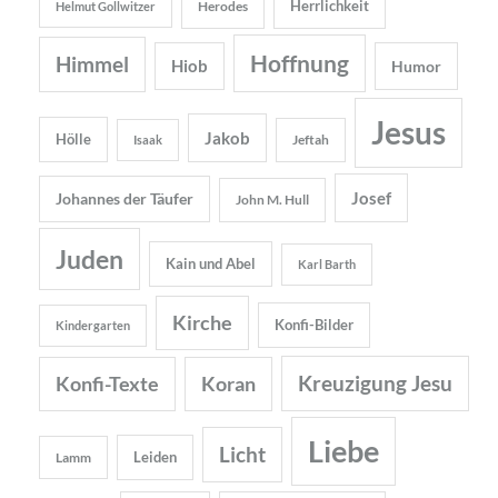
Herrlichkeit
Herodes
Helmut Gollwitzer
Hoffnung
Himmel
Hiob
Humor
Jesus
Jakob
Hölle
Jeftah
Isaak
Josef
Johannes der Täufer
John M. Hull
Juden
Kain und Abel
Karl Barth
Kirche
Konfi-Bilder
Kindergarten
Kreuzigung Jesu
Konfi-Texte
Koran
Liebe
Licht
Leiden
Lamm