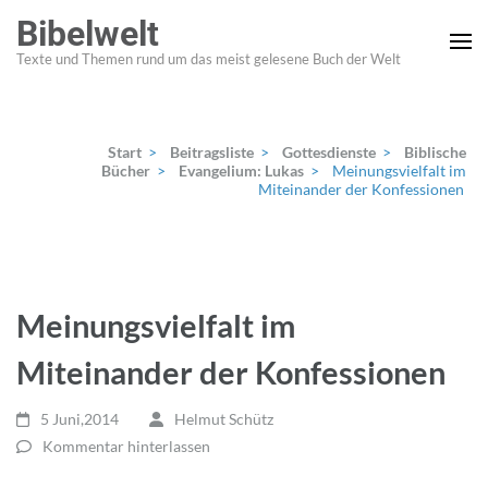
Zum
Bibelwelt
Inhalt
Texte und Themen rund um das meist gelesene Buch der Welt
springen
(Enter
drücken)
Start
>
Beitragsliste
>
Gottesdienste
>
Biblische
Bücher
>
Evangelium: Lukas
>
Meinungsvielfalt im
Miteinander der Konfessionen
Meinungsvielfalt im
Miteinander der Konfessionen
5 Juni,2014
Helmut Schütz
Kommentar hinterlassen