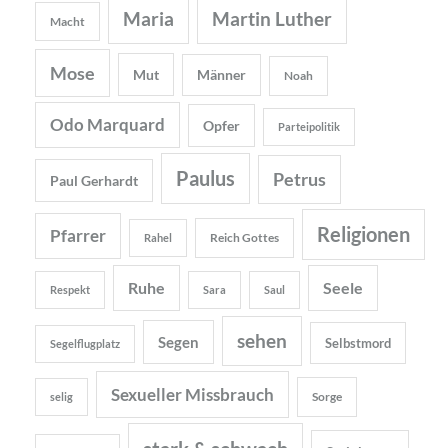
Maria
Martin Luther
Macht
Mose
Mut
Männer
Noah
Odo Marquard
Opfer
Parteipolitik
Paulus
Petrus
Paul Gerhardt
Religionen
Pfarrer
Reich Gottes
Rahel
Ruhe
Seele
Respekt
Sara
Saul
sehen
Segen
Selbstmord
Segelflugplatz
Sexueller Missbrauch
Sorge
selig