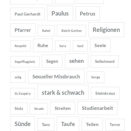
Paulus
Petrus
Paul Gerhardt
Religionen
Pfarrer
Reich Gottes
Rahel
Ruhe
Seele
Respekt
Sara
Saul
sehen
Segen
Selbstmord
Segelflugplatz
Sexueller Missbrauch
Sorge
selig
stark & schwach
Steinkreuz
St. Exupéry
Studienarbeit
Streiten
Stolz
Strafe
Sünde
Taufe
Teilen
Tanz
Terror