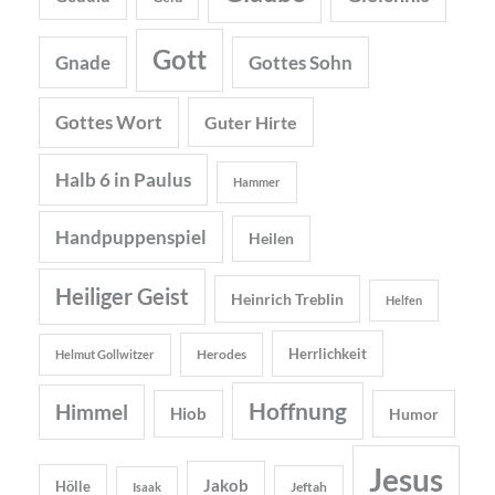
Gott
Gnade
Gottes Sohn
Gottes Wort
Guter Hirte
Halb 6 in Paulus
Hammer
Handpuppenspiel
Heilen
Heiliger Geist
Heinrich Treblin
Helfen
Herrlichkeit
Herodes
Helmut Gollwitzer
Hoffnung
Himmel
Hiob
Humor
Jesus
Jakob
Hölle
Jeftah
Isaak