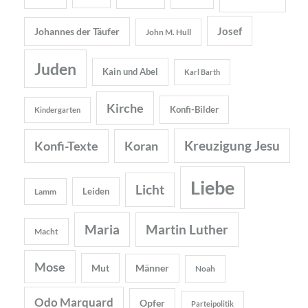
Josef
Johannes der Täufer
John M. Hull
Juden
Kain und Abel
Karl Barth
Kirche
Konfi-Bilder
Kindergarten
Kreuzigung Jesu
Konfi-Texte
Koran
Liebe
Licht
Leiden
Lamm
Maria
Martin Luther
Macht
Mose
Mut
Männer
Noah
Odo Marquard
Opfer
Parteipolitik