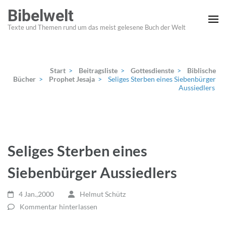
Zum
Bibelwelt
Inhalt
Texte und Themen rund um das meist gelesene Buch der Welt
springen
(Enter
drücken)
Start
>
Beitragsliste
>
Gottesdienste
>
Biblische
Bücher
>
Prophet Jesaja
>
Seliges Sterben eines Siebenbürger
Aussiedlers
Seliges Sterben eines
Siebenbürger Aussiedlers
4 Jan.,2000
Helmut Schütz
Kommentar hinterlassen