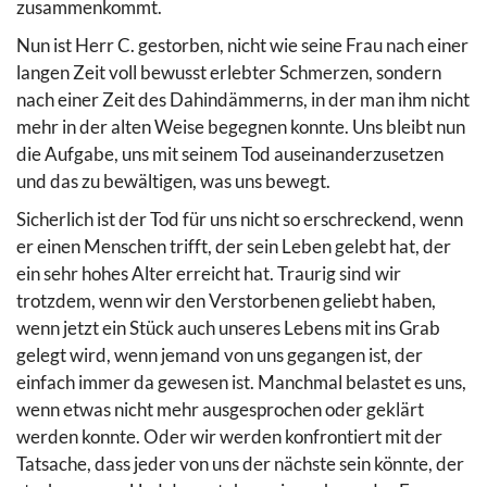
zusammenkommt.
Nun ist Herr C. gestorben, nicht wie seine Frau nach einer
langen Zeit voll bewusst erlebter Schmerzen, sondern
nach einer Zeit des Dahindämmerns, in der man ihm nicht
mehr in der alten Weise begegnen konnte. Uns bleibt nun
die Aufgabe, uns mit seinem Tod auseinanderzusetzen
und das zu bewältigen, was uns bewegt.
Sicherlich ist der Tod für uns nicht so erschreckend, wenn
er einen Menschen trifft, der sein Leben gelebt hat, der
ein sehr hohes Alter erreicht hat. Traurig sind wir
trotzdem, wenn wir den Verstorbenen geliebt haben,
wenn jetzt ein Stück auch unseres Lebens mit ins Grab
gelegt wird, wenn jemand von uns gegangen ist, der
einfach immer da gewesen ist. Manchmal belastet es uns,
wenn etwas nicht mehr ausgesprochen oder geklärt
werden konnte. Oder wir werden konfrontiert mit der
Tatsache, dass jeder von uns der nächste sein könnte, der