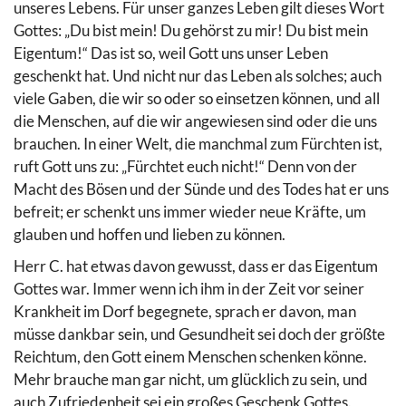
unseres Lebens. Für unser ganzes Leben gilt dieses Wort
Gottes: „Du bist mein! Du gehörst zu mir! Du bist mein
Eigentum!“ Das ist so, weil Gott uns unser Leben
geschenkt hat. Und nicht nur das Leben als solches; auch
viele Gaben, die wir so oder so einsetzen können, und all
die Menschen, auf die wir angewiesen sind oder die uns
brauchen. In einer Welt, die manchmal zum Fürchten ist,
ruft Gott uns zu: „Fürchtet euch nicht!“ Denn von der
Macht des Bösen und der Sünde und des Todes hat er uns
befreit; er schenkt uns immer wieder neue Kräfte, um
glauben und hoffen und lieben zu können.
Herr C. hat etwas davon gewusst, dass er das Eigentum
Gottes war. Immer wenn ich ihm in der Zeit vor seiner
Krankheit im Dorf begegnete, sprach er davon, man
müsse dankbar sein, und Gesundheit sei doch der größte
Reichtum, den Gott einem Menschen schenken könne.
Mehr brauche man gar nicht, um glücklich zu sein, und
auch Zufriedenheit sei ein großes Geschenk Gottes.