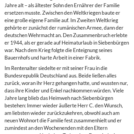
Jahre alt – als ältester Sohn den Ernährer der Familie
ersetzen musste. Zwischen den Weltkriegen baute er
eine große eigene Familie auf. Im Zweiten Weltkrieg
gehörte er zunächst der rumänischen Armee, dann der
deutschen Wehrmacht an. Den Zusammenbruch erlebte
er 1944, als er gerade auf Heimaturlaub in Siebenbürgen
war. Nach dem Krieg folgte die Enteignung seines
Bauernhofs und harte Arbeit in einer Fabrik.
Im Rentenalter siedelte er mit seiner Frau in die
Bundesrepublik Deutschland aus. Beide ließen alles
zurück, woran ihr Herz gehangen hatte, und wussten nur,
dass ihre Kinder und Enkel nachkommen würden. Viele
Jahre lang blieb das Heimweh nach Siebenbürgen
bestehen: Immer wieder äußerte Herr C. den Wunsch,
am liebsten wieder zurückzukehren, obwohl auch am
neuen Wohnort die Familie fest zusammenhielt und er
zumindest an den Wochenenden mit den Eltern