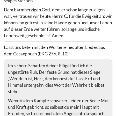
seliges Sterben.
Dem barmherzigen Gott, dem er schon lange zu eigen
war, vertrauen wir heute Herrn C. für die Ewigkeit an; wir
können ihn getrost in seine Hände geben und unser Leben
auf dieser Erde weiter führen, so lange uns irdische
Lebenszeit geschenkt ist. Amen.
Lasst uns beten mit den Worten eines alten Liedes aus
dem Gesangbuch (EKG 276, 8-10):
Im sichern Schatten deiner Flügel find ich die
ungestörte Ruh. Der feste Grund hat dieses Siegel:
„Wer dein ist, Herr, den kennest du.“ Lass Erd und
Himmel untergehn, dies Wort der Wahrheit bleibet
stehn.
Wenn in dem Kampfe schwerer Leiden der Seele Mut
und Kraft gebricht, so salbest du mein Haupt mit
Freuden, so tröstet mich dein Angesicht; da spür ich