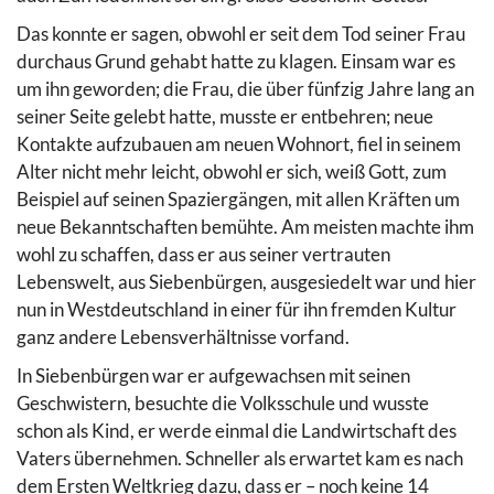
Das konnte er sagen, obwohl er seit dem Tod seiner Frau
durchaus Grund gehabt hatte zu klagen. Einsam war es
um ihn geworden; die Frau, die über fünfzig Jahre lang an
seiner Seite gelebt hatte, musste er entbehren; neue
Kontakte aufzubauen am neuen Wohnort, fiel in seinem
Alter nicht mehr leicht, obwohl er sich, weiß Gott, zum
Beispiel auf seinen Spaziergängen, mit allen Kräften um
neue Bekanntschaften bemühte. Am meisten machte ihm
wohl zu schaffen, dass er aus seiner vertrauten
Lebenswelt, aus Siebenbürgen, ausgesiedelt war und hier
nun in Westdeutschland in einer für ihn fremden Kultur
ganz andere Lebensverhältnisse vorfand.
In Siebenbürgen war er aufgewachsen mit seinen
Geschwistern, besuchte die Volksschule und wusste
schon als Kind, er werde einmal die Landwirtschaft des
Vaters übernehmen. Schneller als erwartet kam es nach
dem Ersten Weltkrieg dazu, dass er – noch keine 14