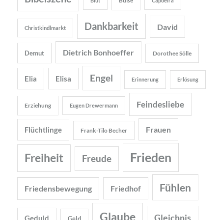
Buße
Blut
Capoeira
Dankbarkeit
David
Christkindlmarkt
Dietrich Bonhoeffer
Demut
Dorothee Sölle
Engel
Elia
Elisa
Erinnerung
Erlösung
Feindesliebe
Erziehung
Eugen Drewermann
Frauen
Flüchtlinge
Frank-Tilo Becher
Frieden
Freiheit
Freude
Fühlen
Friedensbewegung
Friedhof
Glaube
Gleichnis
Geduld
Geld