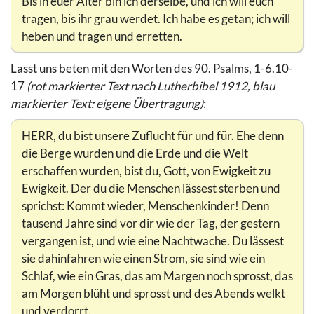
Bis in euer Alter bin ich derselbe, und ich will euch
tragen, bis ihr grau werdet. Ich habe es getan; ich will
heben und tragen und erretten.
Lasst uns beten mit den Worten des 90. Psalms, 1-6.10-
17
(rot markierter Text nach Lutherbibel 1912, blau
markierter Text: eigene Übertragung)
:
HERR, du bist unsere Zuflucht für und für. Ehe denn
die Berge wurden und die Erde und die Welt
erschaffen wurden, bist du, Gott, von Ewigkeit zu
Ewigkeit. Der du die Menschen lässest sterben und
sprichst: Kommt wieder, Menschenkinder! Denn
tausend Jahre sind vor dir wie der Tag, der gestern
vergangen ist, und wie eine Nachtwache. Du lässest
sie dahinfahren wie einen Strom, sie sind wie ein
Schlaf, wie ein Gras, das am Margen noch sprosst, das
am Morgen blüht und sprosst und des Abends welkt
und verdorrt.