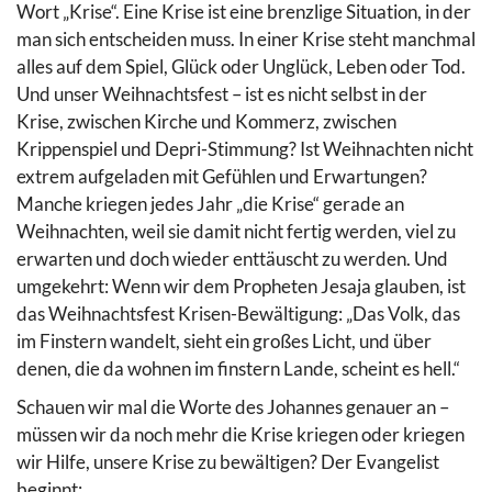
Wort „Krise“. Eine Krise ist eine brenzlige Situation, in der
man sich entscheiden muss. In einer Krise steht manchmal
alles auf dem Spiel, Glück oder Unglück, Leben oder Tod.
Und unser Weihnachtsfest – ist es nicht selbst in der
Krise, zwischen Kirche und Kommerz, zwischen
Krippenspiel und Depri-Stimmung? Ist Weihnachten nicht
extrem aufgeladen mit Gefühlen und Erwartungen?
Manche kriegen jedes Jahr „die Krise“ gerade an
Weihnachten, weil sie damit nicht fertig werden, viel zu
erwarten und doch wieder enttäuscht zu werden. Und
umgekehrt: Wenn wir dem Propheten Jesaja glauben, ist
das Weihnachtsfest Krisen-Bewältigung: „Das Volk, das
im Finstern wandelt, sieht ein großes Licht, und über
denen, die da wohnen im finstern Lande, scheint es hell.“
Schauen wir mal die Worte des Johannes genauer an –
müssen wir da noch mehr die Krise kriegen oder kriegen
wir Hilfe, unsere Krise zu bewältigen? Der Evangelist
beginnt: