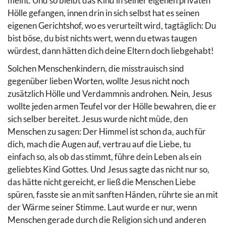
meint. Und so bleibt das Kind in seiner eigenen privaten
Hölle gefangen, innen drin in sich selbst hat es seinen
eigenen Gerichtshof, wo es verurteilt wird, tagtäglich: Du
bist böse, du bist nichts wert, wenn du etwas taugen
würdest, dann hätten dich deine Eltern doch liebgehabt!
Solchen Menschenkindern, die misstrauisch sind
gegenüber lieben Worten, wollte Jesus nicht noch
zusätzlich Hölle und Verdammnis androhen. Nein, Jesus
wollte jeden armen Teufel vor der Hölle bewahren, die er
sich selber bereitet. Jesus wurde nicht müde, den
Menschen zu sagen: Der Himmel ist schon da, auch für
dich, mach die Augen auf, vertrau auf die Liebe, tu
einfach so, als ob das stimmt, führe dein Leben als ein
geliebtes Kind Gottes. Und Jesus sagte das nicht nur so,
das hätte nicht gereicht, er ließ die Menschen Liebe
spüren, fasste sie an mit sanften Händen, rührte sie an mit
der Wärme seiner Stimme. Laut wurde er nur, wenn
Menschen gerade durch die Religion sich und anderen