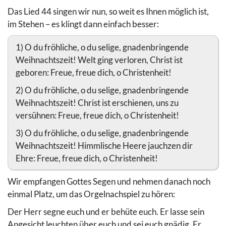
Das Lied 44 singen wir nun, so weit es Ihnen möglich ist,
im Stehen – es klingt dann einfach besser:
1) O du fröhliche, o du selige, gnadenbringende
Weihnachtszeit! Welt ging verloren, Christ ist
geboren: Freue, freue dich, o Christenheit!
2) O du fröhliche, o du selige, gnadenbringende
Weihnachtszeit! Christ ist erschienen, uns zu
versühnen: Freue, freue dich, o Christenheit!
3) O du fröhliche, o du selige, gnadenbringende
Weihnachtszeit! Himmlische Heere jauchzen dir
Ehre: Freue, freue dich, o Christenheit!
Wir empfangen Gottes Segen und nehmen danach noch
einmal Platz, um das Orgelnachspiel zu hören:
Der Herr segne euch und er behüte euch. Er lasse sein
Angesicht leuchten über euch und sei euch gnädig. Er