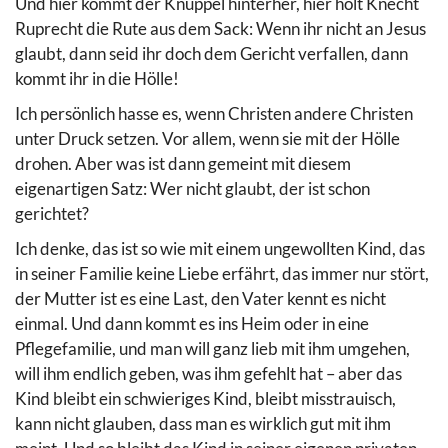
Und hier kommt der Knüppel hinterher, hier holt Knecht
Ruprecht die Rute aus dem Sack: Wenn ihr nicht an Jesus
glaubt, dann seid ihr doch dem Gericht verfallen, dann
kommt ihr in die Hölle!
Ich persönlich hasse es, wenn Christen andere Christen
unter Druck setzen. Vor allem, wenn sie mit der Hölle
drohen. Aber was ist dann gemeint mit diesem
eigenartigen Satz: Wer nicht glaubt, der ist schon
gerichtet?
Ich denke, das ist so wie mit einem ungewollten Kind, das
in seiner Familie keine Liebe erfährt, das immer nur stört,
der Mutter ist es eine Last, den Vater kennt es nicht
einmal. Und dann kommt es ins Heim oder in eine
Pflegefamilie, und man will ganz lieb mit ihm umgehen,
will ihm endlich geben, was ihm gefehlt hat – aber das
Kind bleibt ein schwieriges Kind, bleibt misstrauisch,
kann nicht glauben, dass man es wirklich gut mit ihm