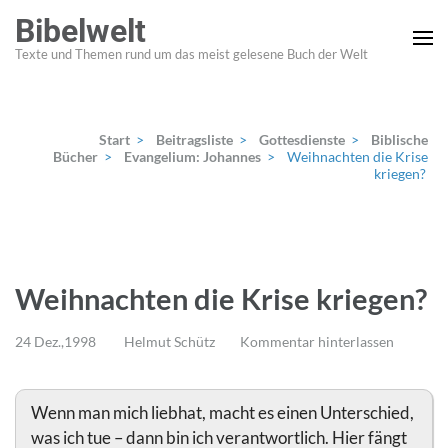
Zum
Bibelwelt
Inhalt
Texte und Themen rund um das meist gelesene Buch der Welt
springen
(Enter
drücken)
Start
>
Beitragsliste
>
Gottesdienste
>
Biblische
Bücher
>
Evangelium: Johannes
>
Weihnachten die Krise
kriegen?
Weihnachten die Krise kriegen?
24 Dez.,1998
Helmut Schütz
Kommentar hinterlassen
Wenn man mich liebhat, macht es einen Unterschied,
was ich tue – dann bin ich verantwortlich. Hier fängt