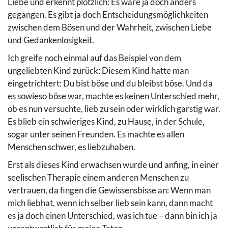
Liebe und erkennt plötzlich: Es wäre ja doch anders
gegangen. Es gibt ja doch Entscheidungsmöglichkeiten
zwischen dem Bösen und der Wahrheit, zwischen Liebe
und Gedankenlosigkeit.
Ich greife noch einmal auf das Beispiel von dem
ungeliebten Kind zurück: Diesem Kind hatte man
eingetrichtert: Du bist böse und du bleibst böse. Und da
es sowieso böse war, machte es keinen Unterschied mehr,
ob es nun versuchte, lieb zu sein oder wirklich garstig war.
Es blieb ein schwieriges Kind, zu Hause, in der Schule,
sogar unter seinen Freunden. Es machte es allen
Menschen schwer, es liebzuhaben.
Erst als dieses Kind erwachsen wurde und anfing, in einer
seelischen Therapie einem anderen Menschen zu
vertrauen, da fingen die Gewissensbisse an: Wenn man
mich liebhat, wenn ich selber lieb sein kann, dann macht
es ja doch einen Unterschied, was ich tue – dann bin ich ja