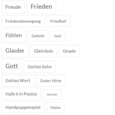
Frieden
Freude
Friedensbewegung
Friedhof
Fühlen
Geduld
Geld
Glaube
Gleichnis
Gnade
Gott
Gottes Sohn
Gottes Wort
Guter Hirte
Halb 6 in Paulus
Hammer
Handpuppenspiel
Heilen