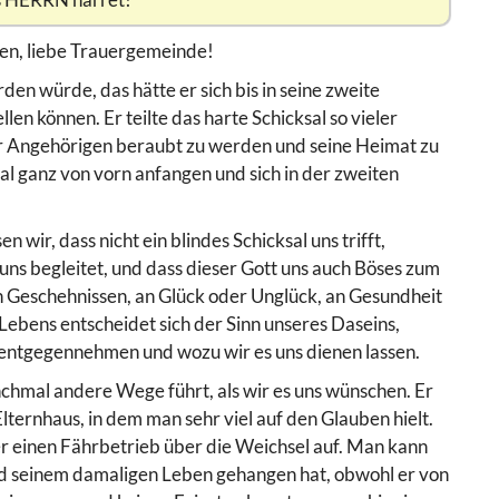
nen, liebe Trauergemeinde!
den würde, das hätte er sich bis in seine zweite
len können. Er teilte das harte Schicksal so vieler
er Angehörigen beraubt zu werden und seine Heimat zu
l ganz von vorn anfangen und sich in der zweiten
n wir, dass nicht ein blindes Schicksal uns trifft,
 uns begleitet, und dass dieser Gott uns auch Böses zum
n Geschehnissen, an Glück oder Unglück, an Gesundheit
Lebens entscheidet sich der Sinn unseres Daseins,
d entgegennehmen und wozu wir es uns dienen lassen.
chmal andere Wege führt, als wir es uns wünschen. Er
ernhaus, in dem man sehr viel auf den Glauben hielt.
er einen Fährbetrieb über die Weichsel auf. Man kann
und seinem damaligen Leben gehangen hat, obwohl er von