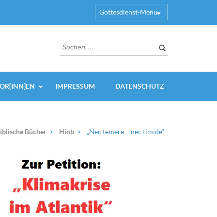
Gottesdienst-Menü
Suchen
nach:
OR[INN]EN
IMPRESSUM
DATENSCHUTZ
iblische Bücher
>
Hiob
>
„Nec temere – nec timide“