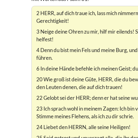
2 HERR, auf dich traue ich, lass mich nimme
Gerechtigkeit!
3 Neige deine Ohren zu mir, hilf mir eilends! S
helfest!
4 Denn du bist mein Fels und meine Burg, und
führen.
6 In deine Hände befehle ich meinen Geist; du
20 Wie groß ist deine Güte, HERR, die du bew
den Leuten denen, die auf dich trauen!
22 Gelobt sei der HERR; denn er hat seine wu
23 Ich sprach wohl in meinem Zagen: Ich bin 
Stimme meines Flehens, als ich zu dir schrie.
24 Liebet den HERRN, alle seine Heiligen!
25 Seid getrost und unverzagt alle, die ihr 