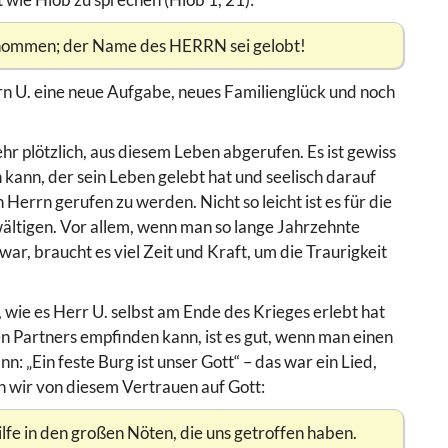
enommen; der Name des HERRN sei gelobt!
rn U. eine neue Aufgabe, neues Familienglück und noch
r plötzlich, aus diesem Leben abgerufen. Es ist gewiss
ann, der sein Leben gelebt hat und seelisch darauf
 Herrn gerufen zu werden. Nicht so leicht ist es für die
ältigen. Vor allem, wenn man so lange Jahrzehnte
, braucht es viel Zeit und Kraft, um die Traurigkeit
 wie es Herr U. selbst am Ende des Krieges erlebt hat
en Partners empfinden kann, ist es gut, wenn man einen
: „Ein feste Burg ist unser Gott“ – das war ein Lied,
n wir von diesem Vertrauen auf Gott:
ilfe in den großen Nöten, die uns getroffen haben.