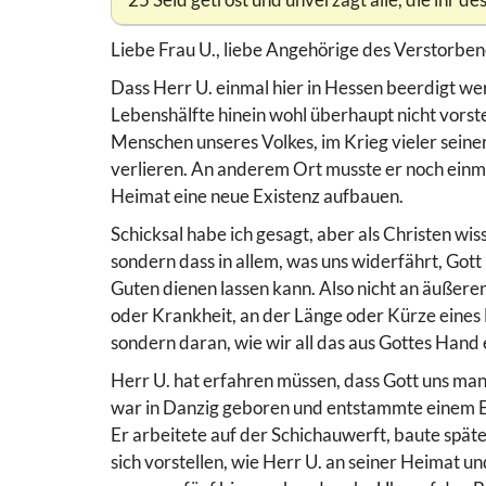
Liebe Frau U., liebe Angehörige des Verstorbe
Dass Herr U. einmal hier in Hessen beerdigt wer
Lebenshälfte hinein wohl überhaupt nicht vorstel
Menschen unseres Volkes, im Krieg vieler sein
verlieren. An anderem Ort musste er noch einma
Heimat eine neue Existenz aufbauen.
Schicksal habe ich gesagt, aber als Christen wisse
sondern dass in allem, was uns widerfährt, Gott
Guten dienen lassen kann. Also nicht an äußere
oder Krankheit, an der Länge oder Kürze eines 
sondern daran, wie wir all das aus Gottes Han
Herr U. hat erfahren müssen, dass Gott uns man
war in Danzig geboren und entstammte einem Elt
Er arbeitete auf der Schichauwerft, baute spät
sich vorstellen, wie Herr U. an seiner Heimat 