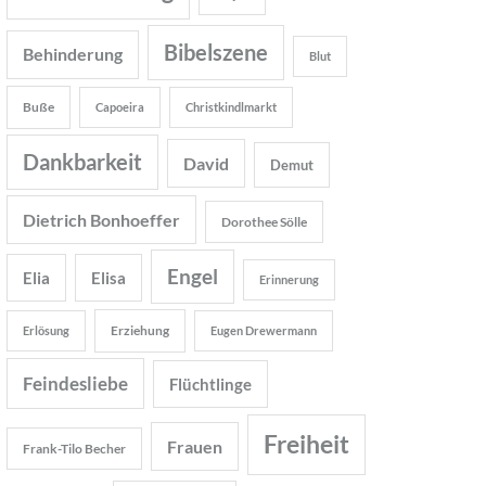
Bibelszene
Behinderung
Blut
Buße
Capoeira
Christkindlmarkt
Dankbarkeit
David
Demut
Dietrich Bonhoeffer
Dorothee Sölle
Engel
Elia
Elisa
Erinnerung
Erziehung
Erlösung
Eugen Drewermann
Feindesliebe
Flüchtlinge
Freiheit
Frauen
Frank-Tilo Becher