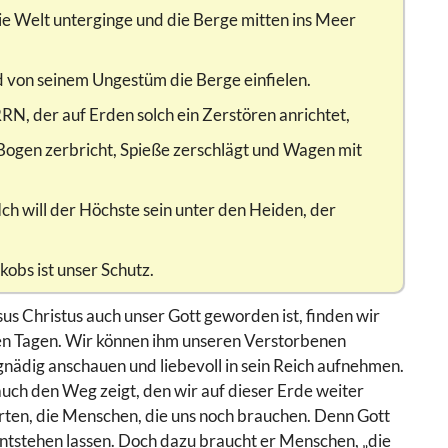
ie Welt unterginge und die Berge mitten ins Meer
 von seinem Ungestüm die Berge einfielen.
, der auf Erden solch ein Zerstören anrichtet,
r Bogen zerbricht, Spieße zerschlägt und Wagen mit
 Ich will der Höchste sein unter den Heiden, der
obs ist unser Schutz.
sus Christus auch unser Gott geworden ist, finden wir
en Tagen. Wir können ihm unseren Verstorbenen
gnädig anschauen und liebevoll in sein Reich aufnehmen.
auch den Weg zeigt, den wir auf dieser Erde weiter
arten, die Menschen, die uns noch brauchen. Denn Gott
ntstehen lassen. Doch dazu braucht er Menschen, „die