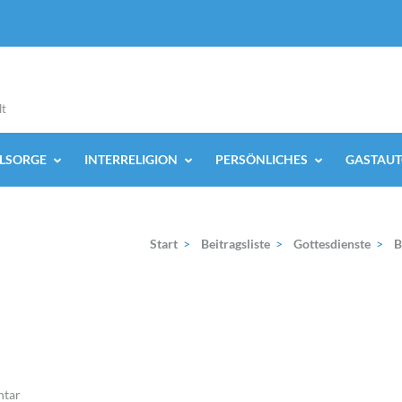
lt
ELSORGE
INTERRELIGION
PERSÖNLICHES
GASTAUT
Start
>
Beitragsliste
>
Gottesdienste
>
B
tar