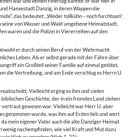
inen war und keinen Feiertag kannte; er war hier in
n und Hansestadt Danzig, in deren Wappen die
mide“, das bedeutet: „Weder tollkühn – noch furchtsam“.
an seine von Wasser und Wald umgebene Heimatstadt,
fen waren und die Polizei in Viererreihen auf den
 obwohl er durch seinen Beruf von der Wehrmacht
önliches Leben. Als er selbst gerade mit der Fähre über
griff ein Großteil seiner Familie auf einmal getötet,
kam die Vertreibung, und am Ende verschlug es Herrn U.
nsabschnitt. Vielleicht erging es ihm und vielen
blischen Geschichte, der in ein fremdes Land ziehen
er vertraut gewesen war. Vielleicht war Herr U. aber
lles genommen wurde, was ihm auf Erden lieb und wert
ber da mein eigener Vater auch die alte Danziger Heimat
ein wenig nachempfinden, wie viel Kraft und Mut dazu
 wie Hiob zu sprechen (Hiob 1, 21):