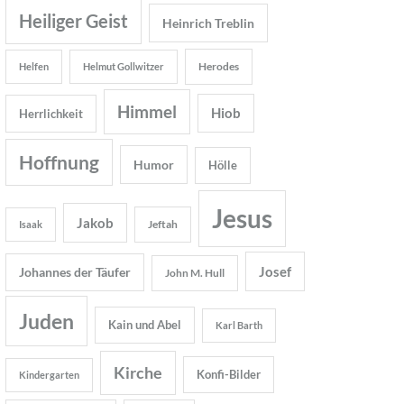
Heiliger Geist
Heinrich Treblin
Herodes
Helfen
Helmut Gollwitzer
Himmel
Hiob
Herrlichkeit
Hoffnung
Humor
Hölle
Jesus
Jakob
Jeftah
Isaak
Josef
Johannes der Täufer
John M. Hull
Juden
Kain und Abel
Karl Barth
Kirche
Konfi-Bilder
Kindergarten