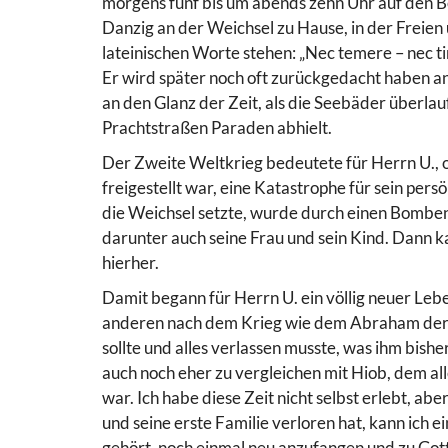
morgens fünf bis um abends zehn Uhr auf den Be
Danzig an der Weichsel zu Hause, in der Freie
lateinischen Worte stehen: „Nec temere – nec ti
Er wird später noch oft zurückgedacht haben 
an den Glanz der Zeit, als die Seebäder überlau
Prachtstraßen Paraden abhielt.
Der Zweite Weltkrieg bedeutete für Herrn U.,
freigestellt war, eine Katastrophe für sein pers
die Weichsel setzte, wurde durch einen Bombenan
darunter auch seine Frau und sein Kind. Dann 
hierher.
Damit begann für Herrn U. ein völlig neuer Lebe
anderen nach dem Krieg wie dem Abraham der bi
sollte und alles verlassen musste, was ihm bish
auch noch eher zu vergleichen mit Hiob, dem a
war. Ich habe diese Zeit nicht selbst erlebt, a
und seine erste Familie verloren hat, kann ich 
gehört, noch einmal neu anzufangen und zu Gott