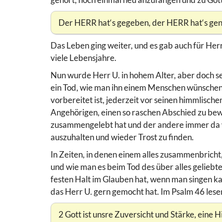
Der HERR hat‘s gegeben, der HERR hat‘s g
Das Leben ging weiter, und es gab auch für Her
viele Lebensjahre.
Nun wurde Herr U. in hohem Alter, aber doch seh
ein Tod, wie man ihn einem Menschen wünschen k
vorbereitet ist, jederzeit vor seinen himmlischen
Angehörigen, einen so raschen Abschied zu bew
zusammengelebt hat und der andere immer da war
auszuhalten und wieder Trost zu finden.
In Zeiten, in denen einem alles zusammenbricht,
und wie man es beim Tod des über alles geliebt
festen Halt im Glauben hat, wenn man singen kann
das Herr U. gern gemocht hat. Im Psalm 46 lese
2 Gott ist unsre Zuversicht und Stärke, eine H