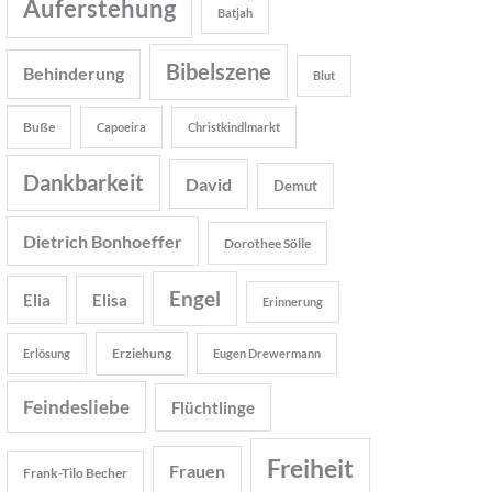
Auferstehung
Batjah
Bibelszene
Behinderung
Blut
Buße
Capoeira
Christkindlmarkt
Dankbarkeit
David
Demut
Dietrich Bonhoeffer
Dorothee Sölle
Engel
Elia
Elisa
Erinnerung
Erziehung
Erlösung
Eugen Drewermann
Feindesliebe
Flüchtlinge
Freiheit
Frauen
Frank-Tilo Becher