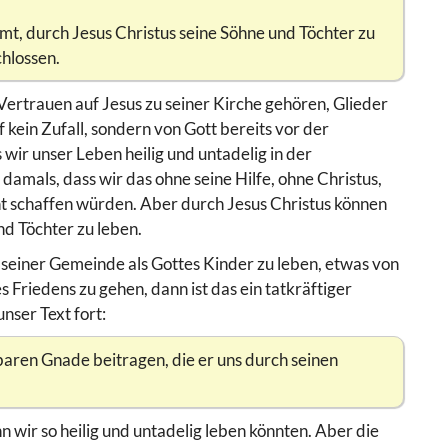
mt, durch Jesus Christus seine Söhne und Töchter zu
chlossen.
im Vertrauen auf Jesus zu seiner Kirche gehören, Glieder
f kein Zufall, sondern von Gott bereits vor der
 wir unser Leben heilig und untadelig in der
amals, dass wir das ohne seine Hilfe, ohne Christus,
icht schaffen würden. Aber durch Jesus Christus können
und Töchter zu leben.
n seiner Gemeinde als Gottes Kinder zu leben, etwas von
Friedens zu gehen, dann ist das ein tatkräftiger
unser Text fort:
baren Gnade beitragen, die er uns durch seinen
 wir so heilig und untadelig leben könnten. Aber die