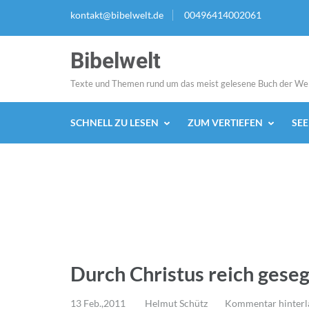
Zum
kontakt@bibelwelt.de
00496414002061
Inhalt
springen
Bibelwelt
(Enter
drücken)
Texte und Themen rund um das meist gelesene Buch der We
SCHNELL ZU LESEN
ZUM VERTIEFEN
SE
Durch Christus reich gese
13 Feb.,2011
Helmut Schütz
Kommentar hinterl