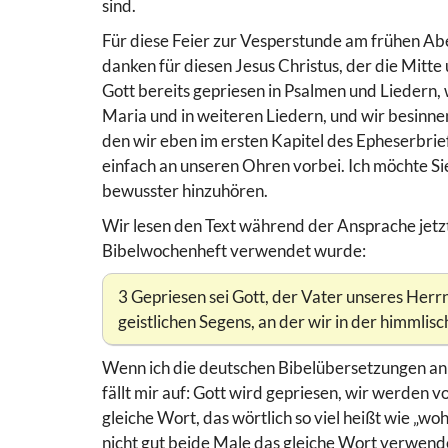
sind.
Für diese Feier zur Vesperstunde am frühen A
danken für diesen Jesus Christus, der die Mitte
Gott bereits gepriesen in Psalmen und Liedern,
Maria und in weiteren Liedern, und wir besinne
den wir eben im ersten Kapitel des Epheserbri
einfach an unseren Ohren vorbei. Ich möchte Sie
bewusster hinzuhören.
Wir lesen den Text während der Ansprache jetz
Bibelwochenheft verwendet wurde:
3 Gepriesen sei Gott, der Vater unseres Herrn 
geistlichen Segens, an der wir in der himmli
Wenn ich die deutschen Bibelübersetzungen an d
fällt mir auf: Gott wird gepriesen, wir werden 
gleiche Wort, das wörtlich so viel heißt wie „w
nicht gut beide Male das gleiche Wort verwende