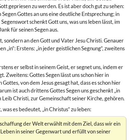
tt gepriesen zu werden. Es ist aber doch gut zu sehen:
 Segen Gottes an uns eine deutliche Entsprechung; in
 Segenswort schenkt Gott uns, was uns leben lässt, im
ank für seinen Segen aus.
et, sondern an den Gott und Vater Jesu Christi. Genauer
 „in“: Erstens: „in jeder geistlichen Segnung“, zweitens
stens er selbst in seinem Geist, er segnet uns, indem er
gt. Zweitens: Gottes Segen lässt uns schon hier in
 Gottes, von dem Jesus gesagt hat, dass es schon hier
Darum ist auch drittens Gottes Segen uns geschenkt „in
m Leib Christi, zur Gemeinschaft seiner Kirche, gehören.
 was es bedeutet, „in Christus“ zu leben:
rschaffung der Welt erwählt mit dem Ziel, dass wir ein
 Leben in seiner Gegenwart und erfüllt von seiner