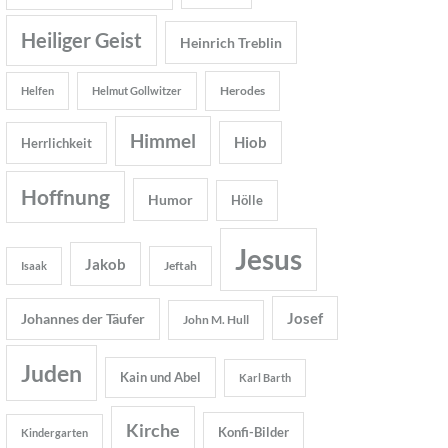
Heiliger Geist
Heinrich Treblin
Herodes
Helfen
Helmut Gollwitzer
Himmel
Hiob
Herrlichkeit
Hoffnung
Humor
Hölle
Jesus
Jakob
Jeftah
Isaak
Josef
Johannes der Täufer
John M. Hull
Juden
Kain und Abel
Karl Barth
Kirche
Konfi-Bilder
Kindergarten