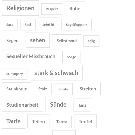
Religionen
Ruhe
Respekt
Seele
Sara
Saul
Segelflugplatz
sehen
Segen
Selbstmord
selig
Sexueller Missbrauch
Sorge
stark & schwach
St. Exupéry
Streiten
Steinkreuz
Stolz
Strafe
Sünde
Studienarbeit
Tanz
Taufe
Teilen
Teufel
Terror