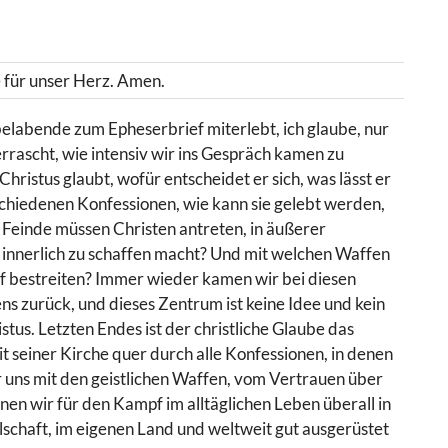
 für unser Herz. Amen.
elabende zum Epheserbrief miterlebt, ich glaube, nur
errascht, wie intensiv wir ins Gespräch kamen zu
ristus glaubt, wofür entscheidet er sich, was lässt er
erschiedenen Konfessionen, wie kann sie gelebt werden,
 Feinde müssen Christen antreten, in äußerer
 innerlich zu schaffen macht? Und mit welchen Waffen
pf bestreiten? Immer wieder kamen wir bei diesen
ns zurück, und dieses Zentrum ist keine Idee und kein
stus. Letzten Endes ist der christliche Glaube das
eit seiner Kirche quer durch alle Konfessionen, in denen
er uns mit den geistlichen Waffen, vom Vertrauen über
enen wir für den Kampf im alltäglichen Leben überall in
lschaft, im eigenen Land und weltweit gut ausgerüstet