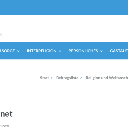
lt
ELSORGE
INTERRELIGION
PERSÖNLICHES
GASTAUT
Start
>
Beitragsliste
>
Religion und Weltansc
gnet
assen