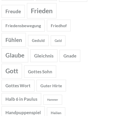
Frieden
Freude
Friedensbewegung
Friedhof
Fühlen
Geduld
Geld
Glaube
Gleichnis
Gnade
Gott
Gottes Sohn
Gottes Wort
Guter Hirte
Halb 6 in Paulus
Hammer
Handpuppenspiel
Heilen