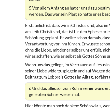
5 Von allem Anfang an hat er uns dazu bestim
werden. Das war sein Plan; so hatte er es bes
Erstaunlich ist: dass wir in Christus sind, also 
am Leib Christi sind, das ist für den Epheserbrie
Schöpfung geplant. Er wollte schon damals, dass
Verantwortung vor ihm führen. Er wusste schon d
ohne die Liebe, mit der er selber uns erfüllt, n
wir es schaffen, wie er selbst als Gottes Söhne 
Wenn uns das gelingt, im Vertrauen auf Jesus i
seiner Liebe widerzuspiegeln und auf Wegen des 
Beitrag zum Lobpreis Gottes im Alltag, so fährt 
6 Und das alles soll zum Ruhm seiner wunder
geliebten Sohn erwiesen hat.
Hier könnte man noch denken: Schön wär‛s, wenn