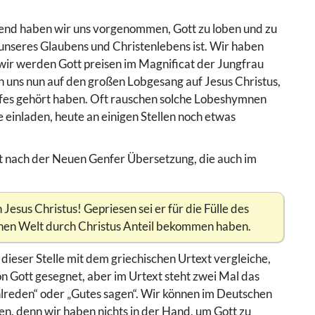
bend haben wir uns vorgenommen, Gott zu loben und zu
 unseres Glaubens und Christenlebens ist. Wir haben
 wir werden Gott preisen im Magnificat der Jungfrau
n uns nun auf den großen Lobgesang auf Jesus Christus,
efes gehört haben. Oft rauschen solche Lobeshymnen
 einladen, heute an einigen Stellen noch etwas
t nach der Neuen Genfer Übersetzung, die auch im
Jesus Christus! Gepriesen sei er für die Fülle des
schen Welt durch Christus Anteil bekommen haben.
ieser Stelle mit dem griechischen Urtext vergleiche,
von Gott gesegnet, aber im Urtext steht zwei Mal das
ohlreden“ oder „Gutes sagen“. Wir können im Deutschen
n, denn wir haben nichts in der Hand, um Gott zu