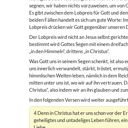
segnen, wir haben nichts vorzuweisen, um von Go
Es gibt zwischen dem Lobpreis für Gott und dem
beiden Fällen handelt es sich um gute Worte: Im
Lobpreis drücken wir Gott gegenüber unseren D
Der Lobpreis wird nicht an Jesus selbst gericht
bestimmt wird Gottes Segen mit einem dreifachen
„in den Himmeln“, drittens „in Christus“.
Was Gott uns in seinem Segen schenkt, ist also er
uns innerlich verwandelt, stärkt, tröstet, ermuti
himmlischen Welten leben, nämlich in dem Reich
mitten unter uns ist, wo wir auf ihn vertrauen. 
Christus“, also indem wir an ihn glauben und zu
In den folgenden Versen wird weiter ausgeführt,
4 Denn in Christus hat er uns schon vor der E
geheiligtes und untadeliges Leben führen, ein
Liebe.