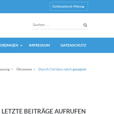
Gottesdienst-Menü
Suchen
nach:
OR[INN]EN
IMPRESSUM
DATENSCHUTZ
hauung
>
Ökumene
>
Durch Christus reich gesegnet
LETZTE BEITRÄGE AUFRUFEN