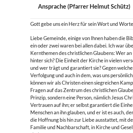
Ansprache (Pfarrer Helmut Schütz)
Gott gebe uns ein Herz für sein Wort und Worte
Liebe Gemeinde, einige von Ihnen haben die Bib
ein oder zwei waren bei allen dabei. Ich war üb
Kernthemen des christlichen Glaubens: Wer an Ch
hinter sich? Die Einheit der Kirche in vielen v
und wer trägt und garantiert sie? Gegen welche
Verfolgung und auch in dem, was uns persönlich
können wir als Christen einen siegreichen Kam
Fragen auf das Zentrum des christlichen Glaube
Prinzip, sondern eine Person, nämlich Jesus Chri
Vertrauen auf ihn; er selbst garantiert die Einh
Menschen an ihn glauben, und er ist es auch, d
die Hoffnung bis hin zur Liebe ausstattet, mit d
Familie und Nachbarschaft, in Kirche und Gesel