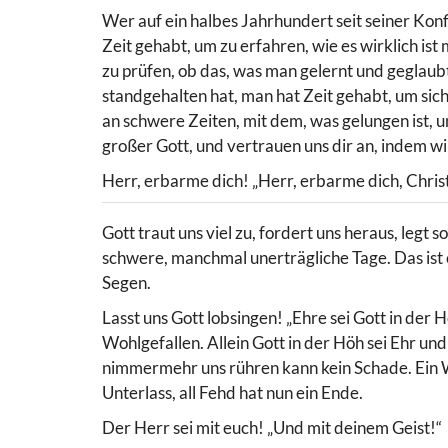
Wer auf ein halbes Jahrhundert seit seiner Konf
Zeit gehabt, um zu erfahren, wie es wirklich i
zu prüfen, ob das, was man gelernt und geglaub
standgehalten hat, man hat Zeit gehabt, um sic
an schwere Zeiten, mit dem, was gelungen ist, u
großer Gott, und vertrauen uns dir an, indem wi
Herr, erbarme dich! „Herr, erbarme dich, Chris
Gott traut uns viel zu, fordert uns heraus, legt s
schwere, manchmal unerträgliche Tage. Das ist e
Segen.
Lasst uns Gott lobsingen! „Ehre sei Gott in der
Wohlgefallen. Allein Gott in der Höh sei Ehr u
nimmermehr uns rühren kann kein Schade. Ein Wo
Unterlass, all Fehd hat nun ein Ende.
Der Herr sei mit euch! „Und mit deinem Geist!“