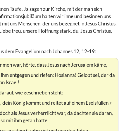
enen Taufe, Ja sagen zur Kirche, mit der man sich
onfirmationsjubiläum halten wir inne und besinnen uns
at mit uns Menschen, der uns begegnet in Jesus Christus.
iebe treu, unsere Hoffnung stark, du, Jesus Christus,
aus dem Evangelium nach Johannes 12, 12-19:
ommen war, hörte, dass Jesus nach Jerusalem käme,
ihm entgegen und riefen: Hosianna! Gelobt sei, der da
n Israel!
darauf, wie geschrieben steht:
e, dein König kommt und reitet auf einem Eselsfüllen.«
doch als Jesus verherrlicht war, da dachten sie daran,
so mit ihm getan hatte.
zarus aus dem Grabe rief und von den Toten