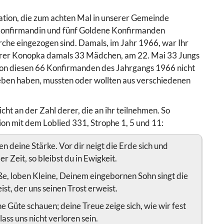
ation, die zum achten Mal in unserer Gemeinde
 Konfirmandin und fünf Goldene Konfirmanden
irche eingezogen sind. Damals, im Jahr 1966, war Ihr
arrer Konopka damals 33 Mädchen, am 22. Mai 33 Jungs
 von diesen 66 Konfirmanden des Jahrgangs 1966 nicht
rieben haben, mussten oder wollten aus verschiedenen
cht an der Zahl derer, die an ihr teilnehmen. So
on mit dem Loblied 331, Strophe 1, 5 und 11:
en deine Stärke. Vor dir neigt die Erde sich und
 Zeit, so bleibst du in Ewigkeit.
ße, loben Kleine, Deinem eingebornen Sohn singt die
st, der uns seinen Trost erweist.
e Güte schauen; deine Treue zeige sich, wie wir fest
lass uns nicht verloren sein.