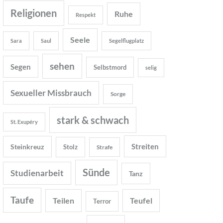
Religionen
Ruhe
Respekt
Seele
Sara
Saul
Segelflugplatz
sehen
Segen
Selbstmord
selig
Sexueller Missbrauch
Sorge
stark & schwach
St. Exupéry
Streiten
Steinkreuz
Stolz
Strafe
Sünde
Studienarbeit
Tanz
Taufe
Teilen
Teufel
Terror