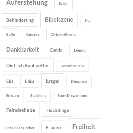
Auferstehung
Batjah
Bibelszene
Behinderung
Blut
Buße
Capoeira
Christkindlmarkt
Dankbarkeit
David
Demut
Dietrich Bonhoeffer
Dorothee Sölle
Engel
Elia
Elisa
Erinnerung
Erziehung
Erlösung
Eugen Drewermann
Feindesliebe
Flüchtlinge
Freiheit
Frauen
Frank-Tilo Becher