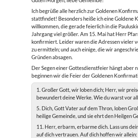
Guten Morgen, liebe Gemeinde!
Ich begrüße alle herzlich zur Goldenen Konfirm
stattfindet! Besonders heiße ich eine Goldene
willkommen, die gerade feierlich in die Paulusk
Jahrgang viel größer. Am 15. Mai hat Herr Pf
konfirmiert. Leider waren die Adressen vieler
zu ermitteln; und auch einige, die wir angesch
Gründen absagen.
Der Segen einer Gottesdienstfeier hängt aber ni
beginnen wir die Feier der Goldenen Konfirmati
1. Großer Gott, wir loben dich; Herr, wir preis
bewundert deine Werke. Wie du warst vor aller
5. Dich, Gott Vater auf dem Thron, loben Gro
heilige Gemeinde, und sie ehrt den Heilgen Gei
11. Herr, erbarm, erbarme dich. Lass uns dein
auf dich vertrauen. Auf dich hoffen wir allein: 