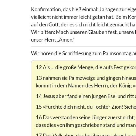
Konfirmation, das hieß einmal: Ja sagen zur eig
vielleicht nicht immer leicht getan hat. Beim K
auf den Gott, der es sich nicht leicht gemacht h
Wir bitten: Mach unseren Glauben fest, unsere L
unser Herr. „Amen.“
Wir hören die Schriftlesung zum Palmsonntag 
12 Als … die große Menge, die aufs Fest gek
13 nahmen sie Palmzweige und gingen hinaus 
kommt in dem Namen des Herrn, der König vo
14 Jesus aber fand einen jungen Esel und ritt 
15 »Fürchte dich nicht, du Tochter Zion! Sieh
16 Das verstanden seine Jünger zuerst nicht; 
dass dies von ihm geschrieben stand und man 
17 Das Volk aber, das bei ihm war, als er La