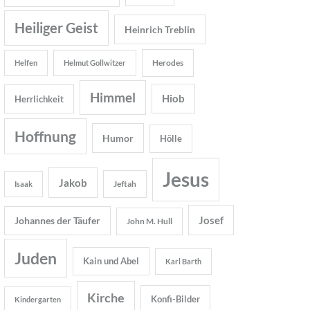
Heiliger Geist
Heinrich Treblin
Herodes
Helfen
Helmut Gollwitzer
Himmel
Hiob
Herrlichkeit
Hoffnung
Humor
Hölle
Jesus
Jakob
Jeftah
Isaak
Josef
Johannes der Täufer
John M. Hull
Juden
Kain und Abel
Karl Barth
Kirche
Konfi-Bilder
Kindergarten