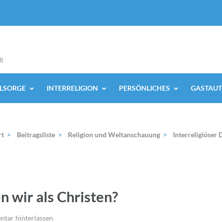
lt
ELSORGE
INTERRELIGION
PERSÖNLICHES
GASTAUT
rt
>
Beitragsliste
>
Religion und Weltanschauung
>
Interreligiöser 
n wir als Christen?
tar hinterlassen