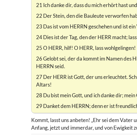
21 Ich danke dir, dass du mich erhört hast und
22 Der Stein, den die Bauleute verworfen ha
23 Das ist vom HERRN geschehen und ist ein
24 Dies ist der Tag, den der HERR macht; lasst
25 O HERR, hilf! O HERR, lass wohlgelingen!
26 Gelobt sei, der da kommt im Namen des H
HERRN seid.
27 Der HERR ist Gott, der uns erleuchtet. Sc
Altars!
28 Du bist mein Gott, und ich danke dir; mein G
29 Danket dem HERRN; denn er ist freundlich
Kommt, lasst uns anbeten! „Ehr sei dem Vater u
Anfang, jetzt und immerdar, und von Ewigkeit z