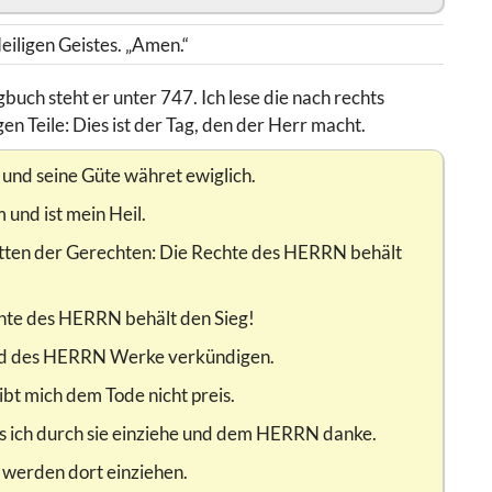
iligen Geistes. „Amen.“
ch steht er unter 747. Ich lese die nach rechts
en Teile: Dies ist der Tag, den der Herr macht.
 und seine Güte währet ewiglich.
und ist mein Heil.
ütten der Gerechten: Die Rechte des HERRN behält
chte des HERRN behält den Sieg!
und des HERRN Werke verkündigen.
bt mich dem Tode nicht preis.
ass ich durch sie einziehe und dem HERRN danke.
 werden dort einziehen.