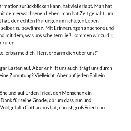
irmation zurückblicken kann, hat viel erlebt. Man hat
st mit dem erwachsenen Leben, man hat Zeit gehabt, um
t hat, den echten Prüfungen im richtigen Leben
h selber zu bewähren. Mit Erinnerungen an schöne und
nd mit dem, was uns scheitern ließ, kommen wir zu dir,
r rufen:
te, erbarme dich, Herr, erbarm dich über uns!“
ogar Lasten auf. Aber er hilft uns auch, trägt uns durch
ine Zumutung? Vielleicht. Aber auf jeden Fall ein
 Höhe und auf Erden Fried, den Menschen ein
nd Dank für seine Gnade, darum dass nun und
hlgefalln Gott an uns hat; nun ist groß Fried ohn