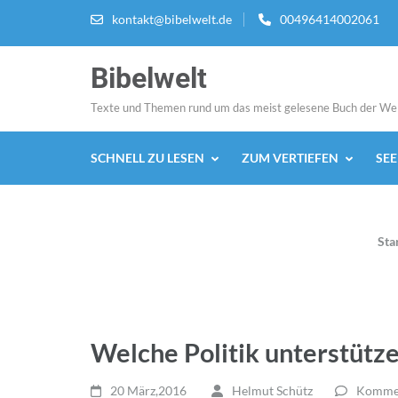
Zum
kontakt@bibelwelt.de
00496414002061
Inhalt
springen
Bibelwelt
(Enter
drücken)
Texte und Themen rund um das meist gelesene Buch der We
SCHNELL ZU LESEN
ZUM VERTIEFEN
SE
Sta
Welche Politik unterstütze
20 März,2016
Helmut Schütz
Kommen