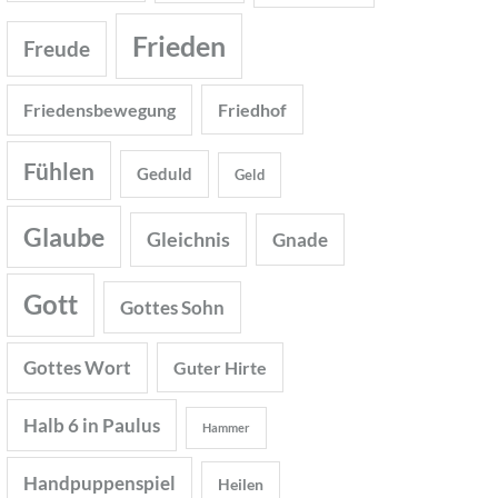
Frieden
Freude
Friedensbewegung
Friedhof
Fühlen
Geduld
Geld
Glaube
Gleichnis
Gnade
Gott
Gottes Sohn
Gottes Wort
Guter Hirte
Halb 6 in Paulus
Hammer
Handpuppenspiel
Heilen