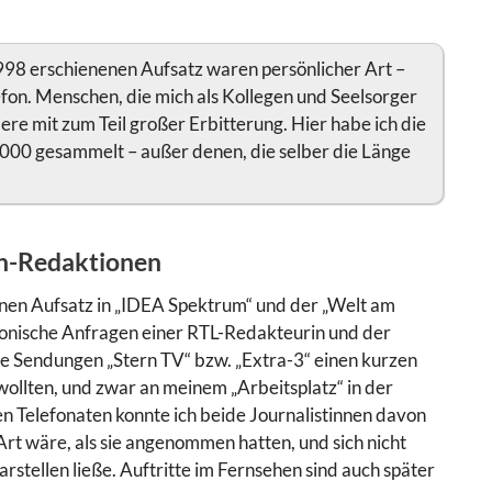
998 erschienenen Aufsatz waren persönlicher Art –
efon. Menschen, die mich als Kollegen und Seelsorger
re mit zum Teil großer Erbitterung. Hier habe ich die
 2000 gesammelt
– außer denen, die selber die Länge
eh-Redaktionen
en Aufsatz in „IDEA Spektrum“ und der „Welt am
efonische Anfragen einer RTL-Redakteurin und der
 Sendungen „Stern TV“ bzw. „Extra-3“ einen kurzen
llten, und zwar an meinem „Arbeitsplatz“ in der
n Telefonaten konnte ich beide Journalistinnen davon
rt wäre, als sie angenommen hatten, und sich nicht
rstellen ließe. Auftritte im Fernsehen sind auch später