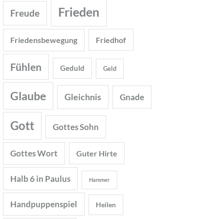
Frieden
Freude
Friedensbewegung
Friedhof
Fühlen
Geduld
Geld
Glaube
Gleichnis
Gnade
Gott
Gottes Sohn
Gottes Wort
Guter Hirte
Halb 6 in Paulus
Hammer
Handpuppenspiel
Heilen