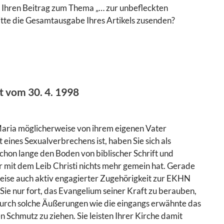
h Ihren Beitrag zum Thema „… zur unbefleckten
itte die Gesamtausgabe Ihres Artikels zusenden?
t vom 30. 4. 1998
Maria möglicherweise von ihrem eigenen Vater
eines Sexualverbrechens ist, haben Sie sich als
schon lange den Boden von biblischer Schrift und
r mit dem Leib Christi nichts mehr gemein hat. Gerade
weise auch aktiv engagierter Zugehörigkeit zur EKHN
 Sie nur fort, das Evangelium seiner Kraft zu berauben,
 durch solche Äußerungen wie die eingangs erwähnte das
 Schmutz zu ziehen. Sie leisten Ihrer Kirche damit