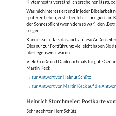
Klytemnestra verständlich erscheinen lässt), ode
Was mich interessiert und in jeder Bibelarbeit 
späteren Leben, erst – bei Joh. – korrigiert a
der Sohnespflicht (wenn dem so war), den „Betr
sorgen…
Kann es sein, dass das auch an Jesu Außenseite
Dies nur zur Fortführung; vielleicht haben Sie
überlegenswert wären.
Viele Grüße und Dank nochmals für gute Geda
Martin Keck
→ zur Antwort von Helmut Schütz
→ zur Antwort von Martin Keck auf die Antwor
Heinrich Storchmeier: Postkarte vom
Sehr geehrter Herr Schütz,