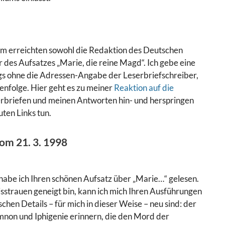
Form erreichten sowohl die Redaktion des Deutschen
r des Aufsatzes „Marie, die reine Magd“. Ich gebe eine
ngs ohne die Adressen-Angabe der Leserbriefschreiber,
enfolge. Hier geht es zu meiner
Reaktion auf die
erbriefen und meinen Antworten hin- und herspringen
uten Links tun.
om 21. 3. 1998
abe ich Ihren schönen Aufsatz über „Marie…“ gelesen.
sstrauen geneigt bin, kann ich mich Ihren Ausführungen
schen Details – für mich in dieser Weise – neu sind: der
non und Iphigenie erinnern, die den Mord der