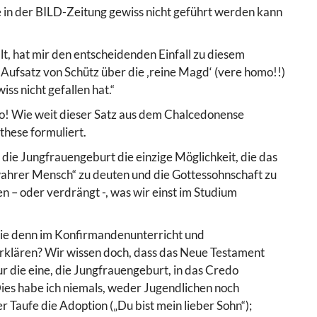
ie in der BILD-Zeitung gewiss nicht geführt werden kann
lt, hat mir den entscheidenden Einfall zu diesem
n Aufsatz von Schütz über die ‚reine Magd‘ (vere homo!!)
 nicht gefallen hat.“
mo! Wie weit dieser Satz aus dem Chalcedonense
these formuliert.
die Jungfrauengeburt die einzige Möglichkeit, die das
wahrer Mensch“ zu deuten und die Gottessohnschaft zu
en – oder verdrängt -, was wir einst im Studium
sie denn im Konfirmandenunterricht und
 erklären? Wir wissen doch, dass das Neue Testament
r die eine, die Jungfrauengeburt, in das Credo
ies habe ich niemals, weder Jugendlichen noch
 Taufe die Adoption („Du bist mein lieber Sohn“);