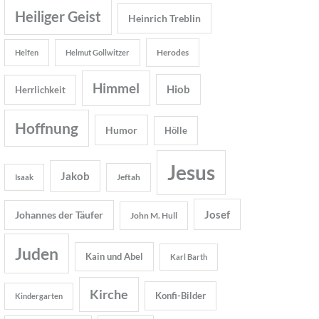
Heiliger Geist
Heinrich Treblin
Herodes
Helfen
Helmut Gollwitzer
Himmel
Hiob
Herrlichkeit
Hoffnung
Humor
Hölle
Jesus
Jakob
Jeftah
Isaak
Josef
Johannes der Täufer
John M. Hull
Juden
Kain und Abel
Karl Barth
Kirche
Konfi-Bilder
Kindergarten