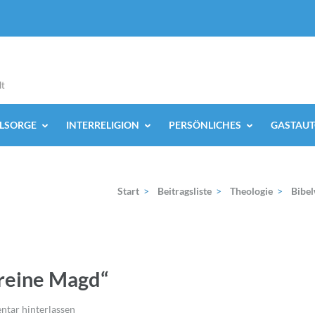
lt
ELSORGE
INTERRELIGION
PERSÖNLICHES
GASTAUT
Start
>
Beitragsliste
>
Theologie
>
Bibel
 reine Magd“
tar hinterlassen