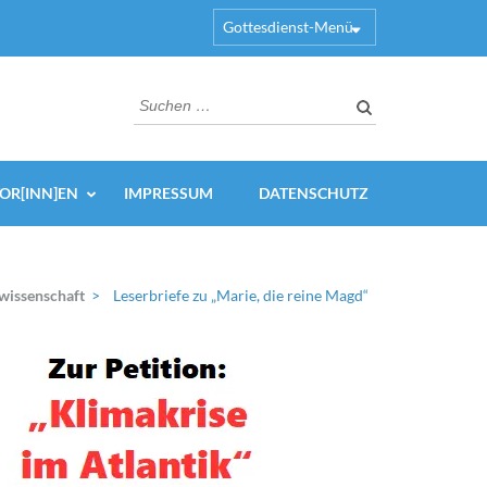
Gottesdienst-Menü
Suchen
nach:
OR[INN]EN
IMPRESSUM
DATENSCHUTZ
wissenschaft
>
Leserbriefe zu „Marie, die reine Magd“