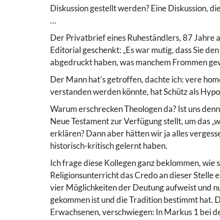
Diskussion gestellt werden? Eine Diskussion, d
…
Der Privatbrief eines Ruheständlers, 87 Jahre a
Editorial geschenkt: „Es war mutig, dass Sie de
abgedruckt haben, was manchem Frommen gewiss
Der Mann hat’s getroffen, dachte ich: vere ho
verstanden werden könnte, hat Schütz als Hypo
Warum erschrecken Theologen da? Ist uns denn 
Neue Testament zur Verfügung stellt, um das „
erklären? Dann aber hätten wir ja alles vergess
historisch-kritisch gelernt haben.
Ich frage diese Kollegen ganz beklommen, wie 
Religionsunterricht das Credo an dieser Stelle
vier Möglichkeiten der Deutung aufweist und nu
gekommen ist und die Tradition bestimmt hat. D
Erwachsenen, verschwiegen: In Markus 1 bei der