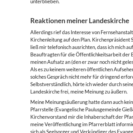
unterblieben.
Reaktionen meiner Landeskirche
Allerdings rief das Interesse von Fernsehanst
Kirchenleitung auf den Plan. Kirchenpräsident 
ließ mir telefonisch ausrichten, dass ich mich 
Beauftragten für die Öffentlichkeitsarbeit der
meinen Aufsatz an (den er zwar noch nicht gele
Als es zu keinem weiteren öffentlichen Aufsehe
solches Gespräch nicht mehr für dringend erford
Selbstverständlich, hörte ich wieder durch seine
Landeskirche frei, meine Meinung zu äußern.
Meine Meinungsäußerung hatte dann auch keine
Pfarrstelle (Evangelische Paulusgemeinde Gieß
Kirchenvorstand mir die Inhaberschaft der Pfar
meine Veröffentlichung im Pfarrerblatt informi
sich als Seelsorger und Verkündiger des Evangel