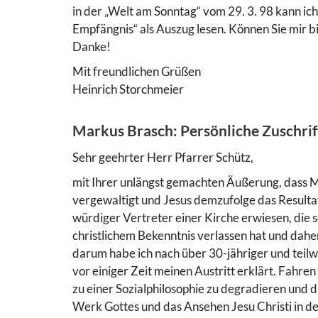
in der „Welt am Sonntag“ vom 29. 3. 98 kann ic
Empfängnis“ als Auszug lesen. Können Sie mir b
Danke!
Mit freundlichen Grüßen
Heinrich Storchmeier
Markus Brasch: Persönliche Zuschrif
Sehr geehrter Herr Pfarrer Schütz,
mit Ihrer unlängst gemachten Äußerung, dass 
vergewaltigt und Jesus demzufolge das Resultat 
würdiger Vertreter einer Kirche erwiesen, die 
christlichem Bekenntnis verlassen hat und dahe
darum habe ich nach über 30-jähriger und teil
vor einiger Zeit meinen Austritt erklärt. Fahren
zu einer Sozialphilosophie zu degradieren und
Werk Gottes und das Ansehen Jesu Christi in den