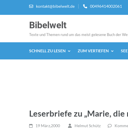
Zum
kontakt@bibelwelt.de
00496414002061
Inhalt
springen
Bibelwelt
(Enter
drücken)
Texte und Themen rund um das meist gelesene Buch der We
SCHNELL ZU LESEN
ZUM VERTIEFEN
SE
Leserbriefe zu „Marie, die
19 März,2000
Helmut Schütz
Kommen