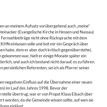
alten an meinem Aufsatz vorübergehend auch „meine“
Steinacker (Evangelische Kirche in Hessen und Nassau)
auf Fernsehbeiträge nicht ohne Rücksprache mit dem
 EKHN einlassen solle und bot mir ein Gespräch über
sen habe, dem er aber doch kritisch gegenüberstehe).
n gekommen war, hielt er einige Monate später ein
erlich, und auch ich bestand nicht darauf, es zu führen.
n persönlichen Referenten, sei ich als Pfarrer seiner
n negativen Einfluss auf die Übernahme einer neuen
en) im Lauf des Jahres 1998. Bevor der
rstelle übertrug, war er von Propst Klaus Eibach über
ert worden, da die Gemeinde wissen sollte, auf wen sie
iums einlässt.