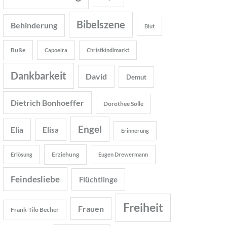
Bibelszene
Behinderung
Blut
Buße
Capoeira
Christkindlmarkt
Dankbarkeit
David
Demut
Dietrich Bonhoeffer
Dorothee Sölle
Engel
Elia
Elisa
Erinnerung
Erziehung
Erlösung
Eugen Drewermann
Feindesliebe
Flüchtlinge
Freiheit
Frauen
Frank-Tilo Becher