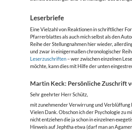
Leserbriefe
Eine Vielzahl von Reaktionen in schriftlicher 
Pfarrerblattes als auch mich selbst als den Auto
Reihe der Stellungnahmen hier wieder, allerdi
und zwar in einigermaßen chronologischer Reih
Leserzuschriften
– wer zwischen einzelnen Les
möchte, kann dies mit Hilfe der unten eingestre
Martin Keck: Persönliche Zuschrift v
Sehr geehrter Herr Schütz,
mit zunehmender Verwirrung und Verblüffung h
Vielen Dank. Obschon ich der Psychologie zu mi
nicht entziehen die ja schon in einzelnen exegeti
Hinweis auf Jephtha etwa (darf man an Agamem