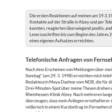
Die ersten Reaktionen auf meinen am 19.3.1
Kontakte auf der Straße in Alzey und per Tel
kannten, reagierten überwiegend positiv, ande
Leserzuschriften bis zum Beginn des Jahres
eines eigenen Aufsatzes erreichten.
Telefonische Anfragen von Ferns
Nach dem Erscheinen von Meldungen über mein
Sonntag“ (am 29. 3. 1998) erreichten mich tel
Redakteurin Maya Daehne vom NDR, die für die
Drei-Minuten-Spot über meine Thesen drehen wo
Rheinhessen-Klinik Alzey. Nach mehreren lange
überzeugen, dass mein Anliegen ernsthafterer A
reißerisch in einem Kurzbeitrag im Fernsehen da