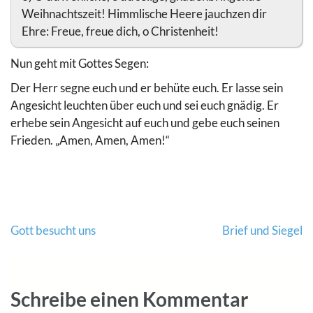
Weihnachtszeit! Himmlische Heere jauchzen dir
Ehre: Freue, freue dich, o Christenheit!
Nun geht mit Gottes Segen:
Der Herr segne euch und er behüte euch. Er lasse sein
Angesicht leuchten über euch und sei euch gnädig. Er
erhebe sein Angesicht auf euch und gebe euch seinen
Frieden. „Amen, Amen, Amen!“
Beitragsnavigation
Gott besucht uns
Brief und Siegel
Schreibe einen Kommentar