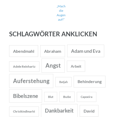
„Mach
die
Augen
auf!“
SCHLAGWÖRTER ANKLICKEN
Adam und Eva
Abendmahl
Abraham
Angst
Arbeit
Adele Reinhartz
Auferstehung
Behinderung
Batjah
Bibelszene
Buße
Blut
Capoeira
Dankbarkeit
David
Christkindlmarkt