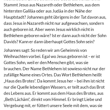
Stammt Jesus aus Nazareth oder Bethlehem, aus dem
hintersten Galiläa oder aus Judäa in der Nähe der
Hauptstadt? Johannes geht übrigens in der Tat davon aus,
dass Jesus in Nazareth nicht nur aufgewachsen, sondern
auch geboren ist. Aber wenn Jesus wirklich nicht in
Bethlehem geboren wäre? Ist er dann auch nicht der Sohn
Davids? Kann er dann überhaupt Gottes Sohn sein?
Johannes sagt: So reden wir am Geheimnis von
Weihnachten vorbei. Egal wo Jesus geboren ist – er ist
Gottes Sohn, weil er den Menschen gibt, was sie
brauchen. Der Name Bethlehem ist sowieso nicht nur der
zufällige Name eines Ortes. Das Wort Bethlehem heißt
„Haus des Brotes“. Da kommt Jesus her – bei ihm ist nicht
nur die Quelle lebendigen Wassers, er teilt auch das Brot
des Lebens aus. Er kommt aus dem Haus des Brotes, aus
„Beth Lächäm“, direkt vom Himmel. Er bringt Liebe und
Vergebung mit, er füttert unsere Seele mit dem, was sie