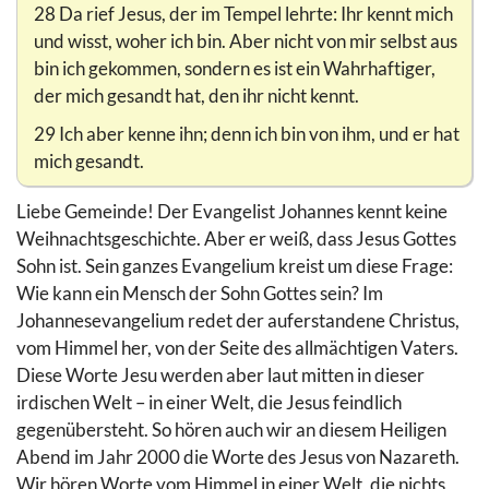
28 Da rief Jesus, der im Tempel lehrte: Ihr kennt mich
und wisst, woher ich bin. Aber nicht von mir selbst aus
bin ich gekommen, sondern es ist ein Wahrhaftiger,
der mich gesandt hat, den ihr nicht kennt.
29 Ich aber kenne ihn; denn ich bin von ihm, und er hat
mich gesandt.
Liebe Gemeinde! Der Evangelist Johannes kennt keine
Weihnachtsgeschichte. Aber er weiß, dass Jesus Gottes
Sohn ist. Sein ganzes Evangelium kreist um diese Frage:
Wie kann ein Mensch der Sohn Gottes sein? Im
Johannesevangelium redet der auferstandene Christus,
vom Himmel her, von der Seite des allmächtigen Vaters.
Diese Worte Jesu werden aber laut mitten in dieser
irdischen Welt – in einer Welt, die Jesus feindlich
gegenübersteht. So hören auch wir an diesem Heiligen
Abend im Jahr 2000 die Worte des Jesus von Nazareth.
Wir hören Worte vom Himmel in einer Welt, die nichts