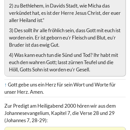
2) zu Bethlehem, in Davids Stadt, wie Micha das
verkündet hat, es ist der Herre Jesus Christ, der euer
aller Heiland ist.“
3) Des sollt ihr alle fröhlich sein, dass Gott mit euch ist
worden ein. Er ist geborn eu’r Fleisch und Blut, eu’r
Bruder ist das ewig Gut.
4) Was kann euch tun die Sünd und Tod? Ihr habt mit
euch den wahren Gott; lasst zürnen Teufel und die
Höll, Gotts Sohn ist worden eu’r Gesell.
↑
Gott gebe uns ein Herz für sein Wort und Worte für
unser Herz. Amen.
Zur Predigt am Heiligabend 2000 hören wir aus dem
Johannesevangelium, Kapitel 7, die Verse 28 und 29
(Johannes 7, 28-29):