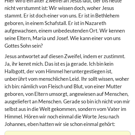
Hier wird ein alter Zweifel an Jesus laut, der bis heute
nicht verstummt ist: Wir wissen doch, woher Jesus
stammt. Er ist doch einer von uns. Er ist in Bethlehem
geboren, in einem Schafstall. Er ist in Nazareth
aufgewachsen, einem unbedeutenden Ort. Wir kennen
seine Eltern, Maria und Josef. Wie kann einer von uns
Gottes Sohn sein?
Jesus antwortet auf diesen Zweifel, indem er zustimmt.
Ja, ihr kennt mich. Das ist es ja gerade. Ich bin kein
Halbgott, der vom Himmel heruntergestiegen ist,
unberührt vom menschlichen Leid. Ihr sollt wissen, woher
ich bin: nämlich von Fleisch und Blut, von einer Mutter
geboren, von Eltern umsorgt, angewiesen auf Menschen,
ausgeliefert an Menschen. Gerade so bin ich nicht von mir
selbst aus in die Welt gekommen, sondern vom Vater im
Himmel. Hören wir noch einmal die Worte Jesu nach
Johannes, eben hatten wir sie schon einmal gehört: