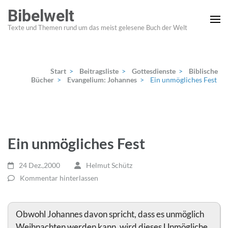
Zum
Bibelwelt
Inhalt
Texte und Themen rund um das meist gelesene Buch der Welt
springen
(Enter
drücken)
Start
>
Beitragsliste
>
Gottesdienste
>
Biblische
Bücher
>
Evangelium: Johannes
>
Ein unmögliches Fest
Ein unmögliches Fest
24 Dez.,2000
Helmut Schütz
Kommentar hinterlassen
Obwohl Johannes davon spricht, dass es unmöglich
Weihnachten werden kann, wird dieses Unmögliche