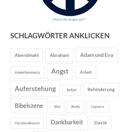
„Mach die Augen auf!“
SCHLAGWÖRTER ANKLICKEN
Adam und Eva
Abendmahl
Abraham
Angst
Arbeit
Adele Reinhartz
Auferstehung
Behinderung
Batjah
Bibelszene
Buße
Blut
Capoeira
Dankbarkeit
David
Christkindlmarkt