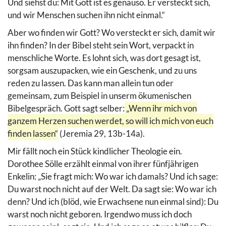
Und siehst du: Mit Gott ist es genauso. Er versteckt sich,
und wir Menschen suchen ihn nicht einmal.“
Aber wo finden wir Gott? Wo versteckt er sich, damit wir
ihn finden? In der Bibel steht sein Wort, verpackt in
menschliche Worte. Es lohnt sich, was dort gesagt ist,
sorgsam auszupacken, wie ein Geschenk, und zu uns
reden zu lassen. Das kann man allein tun oder
gemeinsam, zum Beispiel in unserm ökumenischen
Bibelgespräch. Gott sagt selber:
„Wenn ihr mich von
ganzem Herzen suchen werdet, so will ich mich von euch
finden lassen“
(Jeremia 29, 13b-14a).
Mir fällt noch ein Stück kindlicher Theologie ein.
Dorothee Sölle erzählt einmal von ihrer fünfjährigen
Enkelin: „Sie fragt mich: Wo war ich damals? Und ich sage:
Du warst noch nicht auf der Welt. Da sagt sie: Wo war ich
denn? Und ich (blöd, wie Erwachsene nun einmal sind): Du
warst noch nicht geboren. Irgendwo muss ich doch