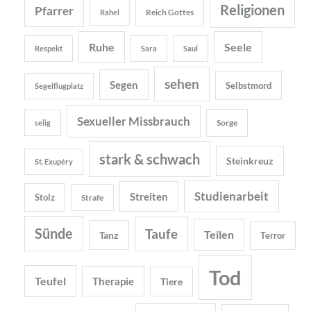
Religionen
Pfarrer
Reich Gottes
Rahel
Ruhe
Seele
Respekt
Sara
Saul
sehen
Segen
Selbstmord
Segelflugplatz
Sexueller Missbrauch
Sorge
selig
stark & schwach
Steinkreuz
St. Exupéry
Studienarbeit
Streiten
Stolz
Strafe
Sünde
Taufe
Teilen
Tanz
Terror
Tod
Teufel
Therapie
Tiere