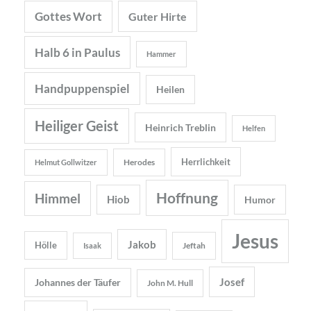
Gottes Wort
Guter Hirte
Halb 6 in Paulus
Hammer
Handpuppenspiel
Heilen
Heiliger Geist
Heinrich Treblin
Helfen
Herrlichkeit
Herodes
Helmut Gollwitzer
Hoffnung
Himmel
Hiob
Humor
Jesus
Jakob
Hölle
Jeftah
Isaak
Josef
Johannes der Täufer
John M. Hull