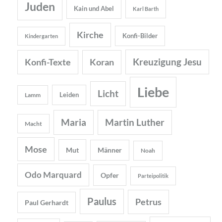
Juden
Kain und Abel
Karl Barth
Kirche
Konfi-Bilder
Kindergarten
Kreuzigung Jesu
Konfi-Texte
Koran
Liebe
Licht
Leiden
Lamm
Maria
Martin Luther
Macht
Mose
Mut
Männer
Noah
Odo Marquard
Opfer
Parteipolitik
Paulus
Petrus
Paul Gerhardt