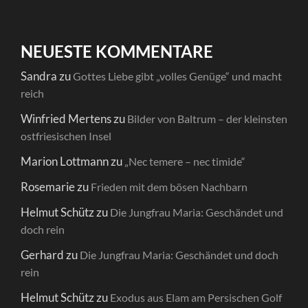
NEUESTE KOMMENTARE
Sandra
zu
Gottes Liebe gibt „volles Genüge“ und macht
reich
Winfried Mertens
zu
Bilder von Baltrum – der kleinsten
ostfriesischen Insel
Marion Lottmann
zu
„Nec temere – nec timide“
Rosemarie
zu
Frieden mit dem bösen Nachbarn
Helmut Schütz
zu
Die Jungfrau Maria: Geschändet und
doch rein
Gerhard
zu
Die Jungfrau Maria: Geschändet und doch
rein
Helmut Schütz
zu
Exodus aus Elam am Persischen Golf