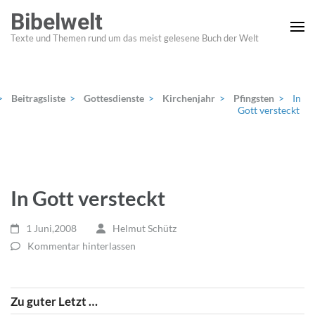
Zum
Bibelwelt
Inhalt
Texte und Themen rund um das meist gelesene Buch der Welt
springen
(Enter
drücken)
>
Beitragsliste
>
Gottesdienste
>
Kirchenjahr
>
Pfingsten
>
In
Gott versteckt
In Gott versteckt
1 Juni,2008
Helmut Schütz
Kommentar hinterlassen
Zu guter Letzt …