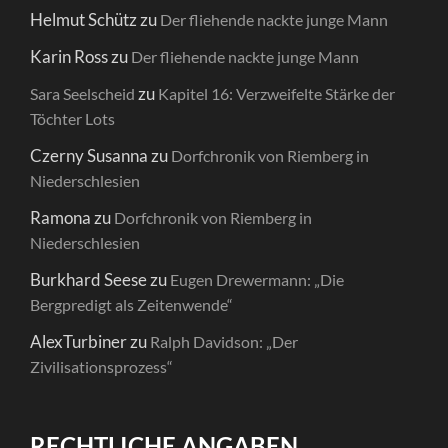
Helmut Schütz
zu
Der fliehende nackte junge Mann
Karin Ross
zu
Der fliehende nackte junge Mann
zu
Sara Seelscheid
Kapitel 16: Verzweifelte Stärke der
Töchter Lots
Czerny Susanna
zu
Dorfchronik von Riemberg in
Niederschlesien
Ramona
zu
Dorfchronik von Riemberg in
Niederschlesien
Burkhard Seese
zu
Eugen Drewermann: „Die
Bergpredigt als Zeitenwende“
AlexTurbiner
zu
Ralph Davidson: „Der
Zivilisationsprozess“
RECHTLICHE ANGABEN