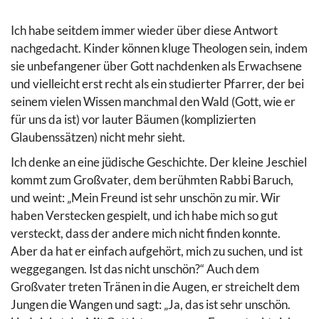
Ich habe seitdem immer wieder über diese Antwort
nachgedacht. Kinder können kluge Theologen sein, indem
sie unbefangener über Gott nachdenken als Erwachsene
und vielleicht erst recht als ein studierter Pfarrer
, der bei
seinem vielen Wissen manchmal den Wald (Gott, wie er
für uns da ist) vor lauter Bäumen (komplizierten
Glaubenssätzen) nicht mehr sieht.
Ich denke an eine jüdische Geschichte. Der kleine Jeschiel
kommt zum Großvater, dem berühmten Rabbi Baruch,
und weint: „Mein Freund ist sehr unschön zu mir. Wir
haben Verstecken gespielt, und ich habe mich so gut
versteckt, dass der andere mich nicht finden konnte.
Aber da hat er einfach aufgehört, mich zu suchen, und ist
weggegangen. Ist das nicht unschön?“ Auch dem
Großvater treten Tränen in die Augen, er streichelt dem
Jungen die Wangen und sagt: „Ja, das ist sehr unschön.