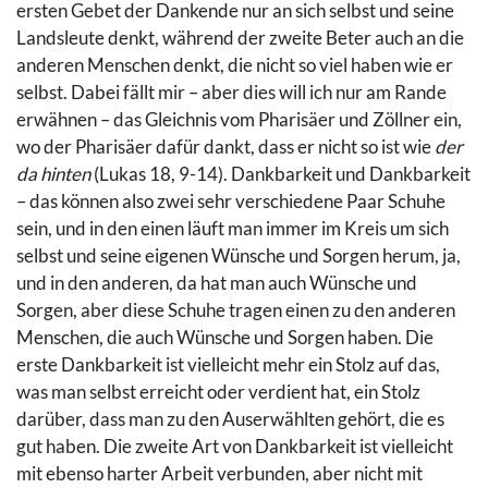
ersten Gebet der Dankende nur an sich selbst und seine
Landsleute denkt, während der zweite Beter auch an die
anderen Menschen denkt, die nicht so viel haben wie er
selbst. Dabei fällt mir – aber dies will ich nur am Rande
erwähnen – das Gleichnis vom Pharisäer und Zöllner ein,
wo der Pharisäer dafür dankt, dass er nicht so ist wie
der
da hinten
(Lukas 18, 9-14). Dankbarkeit und Dankbarkeit
– das können also zwei sehr verschiedene Paar Schuhe
sein, und in den einen läuft man immer im Kreis um sich
selbst und seine eigenen Wünsche und Sorgen herum, ja,
und in den anderen, da hat man auch Wünsche und
Sorgen, aber diese Schuhe tragen einen zu den anderen
Menschen, die auch Wünsche und Sorgen haben. Die
erste Dankbarkeit ist vielleicht mehr ein Stolz auf das,
was man selbst erreicht oder verdient hat, ein Stolz
darüber, dass man zu den Auserwählten gehört, die es
gut haben. Die zweite Art von Dankbarkeit ist vielleicht
mit ebenso harter Arbeit verbunden, aber nicht mit