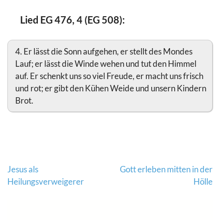
Lied EG 476, 4 (EG 508):
4. Er lässt die Sonn aufgehen, er stellt des Mondes
Lauf; er lässt die Winde wehen und tut den Himmel
auf. Er schenkt uns so viel Freude, er macht uns frisch
und rot; er gibt den Kühen Weide und unsern Kindern
Brot.
Beitragsnavigation
Jesus als
Gott erleben mitten in der
Heilungsverweigerer
Hölle