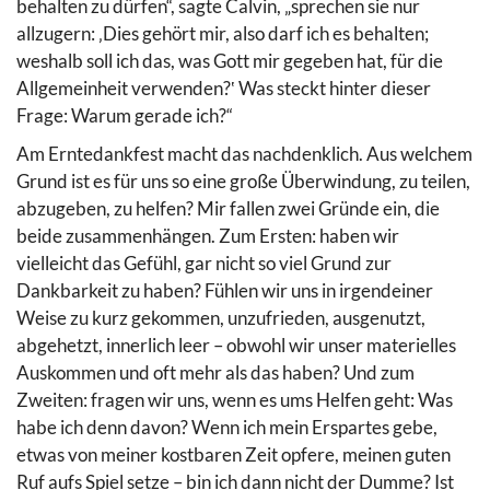
behalten zu dürfen“, sagte Calvin, „sprechen sie nur
allzugern: ‚Dies gehört mir, also darf ich es behalten;
weshalb soll ich das, was Gott mir gegeben hat, für die
Allgemeinheit verwenden?‛ Was steckt hinter dieser
Frage: Warum gerade ich?“
Am Erntedankfest macht das nachdenklich. Aus welchem
Grund ist es für uns so eine große Überwindung, zu teilen,
abzugeben, zu helfen? Mir fallen zwei Gründe ein, die
beide zusammenhängen. Zum Ersten: haben wir
vielleicht das Gefühl, gar nicht so viel Grund zur
Dankbarkeit zu haben? Fühlen wir uns in irgendeiner
Weise zu kurz gekommen, unzufrieden, ausgenutzt,
abgehetzt, innerlich leer – obwohl wir unser materielles
Auskommen und oft mehr als das haben? Und zum
Zweiten: fragen wir uns, wenn es ums Helfen geht: Was
habe ich denn davon? Wenn ich mein Erspartes gebe,
etwas von meiner kostbaren Zeit opfere, meinen guten
Ruf aufs Spiel setze – bin ich dann nicht der Dumme? Ist