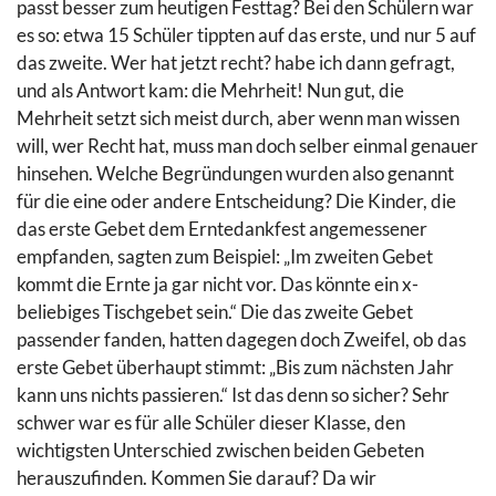
passt besser zum heutigen Festtag? Bei den Schülern war
es so: etwa 15 Schüler tippten auf das erste, und nur 5 auf
das zweite. Wer hat jetzt recht? habe ich dann gefragt,
und als Antwort kam: die Mehrheit! Nun gut, die
Mehrheit setzt sich meist durch, aber wenn man wissen
will, wer Recht hat, muss man doch selber einmal genauer
hinsehen. Welche Begründungen wurden also genannt
für die eine oder andere Entscheidung? Die Kinder, die
das erste Gebet dem Erntedankfest angemessener
empfanden, sagten zum Beispiel: „Im zweiten Gebet
kommt die Ernte ja gar nicht vor. Das könnte ein x-
beliebiges Tischgebet sein.“ Die das zweite Gebet
passender fanden, hatten dagegen doch Zweifel, ob das
erste Gebet überhaupt stimmt: „Bis zum nächsten Jahr
kann uns nichts passieren.“ Ist das denn so sicher? Sehr
schwer war es für alle Schüler dieser Klasse, den
wichtigsten Unterschied zwischen beiden Gebeten
herauszufinden. Kommen Sie darauf? Da wir