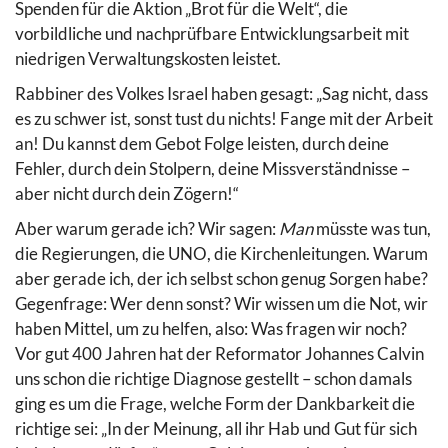
Spenden für die Aktion „Brot für die Welt“, die
vorbildliche und nachprüfbare Entwicklungsarbeit mit
niedrigen Verwaltungskosten leistet.
Rabbiner des Volkes Israel haben gesagt: „Sag nicht, dass
es zu schwer ist, sonst tust du nichts! Fange mit der Arbeit
an! Du kannst dem Gebot Folge leisten, durch deine
Fehler, durch dein Stolpern, deine Missverständnisse –
aber nicht durch dein Zögern!“
Aber warum gerade ich? Wir sagen:
Man
müsste was tun,
die Regierungen, die UNO, die Kirchenleitungen. Warum
aber gerade ich, der ich selbst schon genug Sorgen habe?
Gegenfrage: Wer denn sonst? Wir wissen um die Not, wir
haben Mittel, um zu helfen, also: Was fragen wir noch?
Vor gut 400 Jahren hat der Reformator Johannes Calvin
uns schon die richtige Diagnose gestellt – schon damals
ging es um die Frage, welche Form der Dankbarkeit die
richtige sei: „In der Meinung, all ihr Hab und Gut für sich