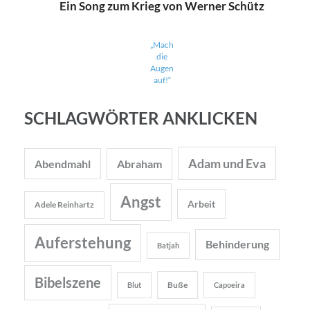
Ein Song zum Krieg von Werner Schütz
„Mach
die
Augen
auf!“
SCHLAGWÖRTER ANKLICKEN
Adam und Eva
Abendmahl
Abraham
Angst
Arbeit
Adele Reinhartz
Auferstehung
Behinderung
Batjah
Bibelszene
Buße
Blut
Capoeira