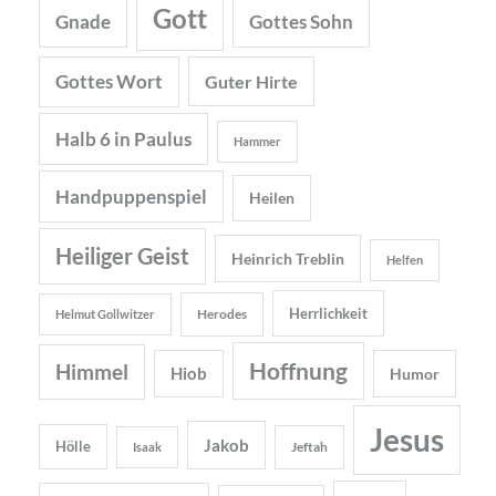
Gott
Gnade
Gottes Sohn
Gottes Wort
Guter Hirte
Halb 6 in Paulus
Hammer
Handpuppenspiel
Heilen
Heiliger Geist
Heinrich Treblin
Helfen
Herrlichkeit
Herodes
Helmut Gollwitzer
Hoffnung
Himmel
Hiob
Humor
Jesus
Jakob
Hölle
Jeftah
Isaak