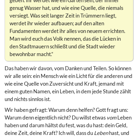
geben. Ihr werdet wie ein Garten sein, der immer
genug Wasser hat, und wie eine Quelle, die niemals
versiegt. Was seit langer Zeit in Trümmern liegt,
werdet ihr wieder aufbauen; auf den alten
Fundamenten werdet ihr alles von neuem errichten.
Man wird euch das Volk nennen, das die Lücken in
den Stadtmauern schließt und die Stadt wieder
bewohnbar macht.“
Das haben wir davon, vom Danken und Teilen. So können
wir alle sein: ein Mensch wie ein Licht für die anderen und
wie eine Quelle von Zuversicht und Kraft, jemand mit
einem guten Namen, ein Leben, in dem jede Stunde zählt
und nichts sinnlos ist.
Wir haben gefragt: Warum denn helfen? Gott fragt uns:
Warum denn eigentlich nicht? Du willst etwas
vom
Leben
haben und darum hältst du fest, was du hast: dein Geld,
deine Zeit, deine Kraft? Ich will, dass du
Leben
hast, und