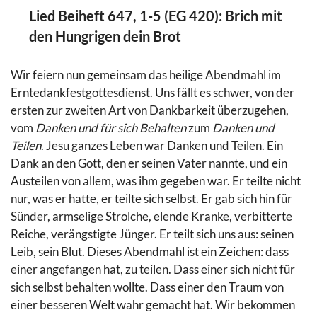
Lied Beiheft 647, 1-5 (EG 420): Brich mit
den Hungrigen dein Brot
Wir feiern nun gemeinsam das heilige Abendmahl im
Erntedankfestgottesdienst. Uns fällt es schwer, von der
ersten zur zweiten Art von Dankbarkeit überzugehen,
vom
Danken und für sich Behalten
zum
Danken und
Teilen
. Jesu ganzes Leben war Danken und Teilen. Ein
Dank an den Gott, den er seinen Vater nannte, und ein
Austeilen von allem, was ihm gegeben war. Er teilte nicht
nur, was er hatte, er teilte sich selbst. Er gab sich hin für
Sünder, armselige Strolche, elende Kranke, verbitterte
Reiche, verängstigte Jünger. Er teilt sich uns aus: seinen
Leib, sein Blut. Dieses Abendmahl ist ein Zeichen: dass
einer angefangen hat, zu teilen. Dass einer sich nicht für
sich selbst behalten wollte. Dass einer den Traum von
einer besseren Welt wahr gemacht hat. Wir bekommen