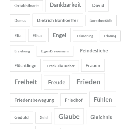
Dankbarkeit
David
Christkindlmarkt
Dietrich Bonhoeffer
Demut
Dorothee Sölle
Engel
Elia
Elisa
Erinnerung
Erlösung
Feindesliebe
Erziehung
Eugen Drewermann
Frauen
Flüchtlinge
Frank-Tilo Becher
Frieden
Freiheit
Freude
Fühlen
Friedensbewegung
Friedhof
Glaube
Gleichnis
Geduld
Geld