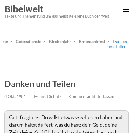
Zum
Bibelwelt
Inhalt
Texte und Themen rund um das meist gelesene Buch der Welt
springen
(Enter
drücken)
liste
>
Gottesdienste
>
Kirchenjahr
>
Erntedankfest
>
Danken
und Teilen
Danken und Teilen
4 Okt.,1981
Helmut Schütz
Kommentar hinterlassen
Gott fragt uns: Du willst etwas
vom
Leben haben und
darum hältst du fest, was du hast: dein Geld, deine
Zeit, deine Kraft? Ich will, dass du
Leben
hast, und