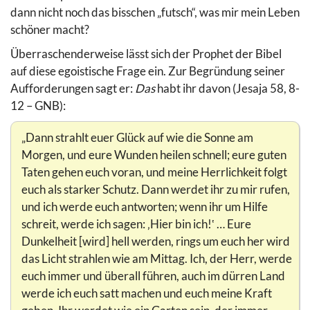
dann nicht noch das bisschen „futsch“, was mir mein Leben
schöner macht?
Überraschenderweise lässt sich der Prophet der Bibel
auf diese egoistische Frage ein. Zur Begründung seiner
Aufforderungen sagt er:
Das
habt ihr davon (Jesaja 58, 8-
12 – GNB):
„Dann strahlt euer Glück auf wie die Sonne am
Morgen, und eure Wunden heilen schnell; eure guten
Taten gehen euch voran, und meine Herrlichkeit folgt
euch als starker Schutz. Dann werdet ihr zu mir rufen,
und ich werde euch antworten; wenn ihr um Hilfe
schreit, werde ich sagen: ‚Hier bin ich!‛ … Eure
Dunkelheit [wird] hell werden, rings um euch her wird
das Licht strahlen wie am Mittag. Ich, der Herr, werde
euch immer und überall führen, auch im dürren Land
werde ich euch satt machen und euch meine Kraft