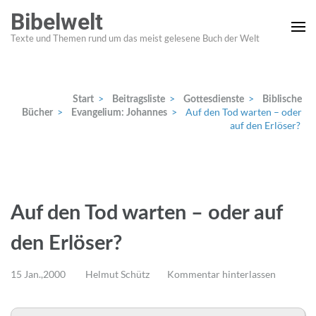
Zum
Bibelwelt
Inhalt
Texte und Themen rund um das meist gelesene Buch der Welt
springen
(Enter
drücken)
>
>
>
Start
Beitragsliste
Gottesdienste
Biblische
>
>
Auf den Tod warten – oder
Bücher
Evangelium: Johannes
auf den Erlöser?
Auf den Tod warten – oder auf
den Erlöser?
15 Jan.,2000
Helmut Schütz
Kommentar hinterlassen