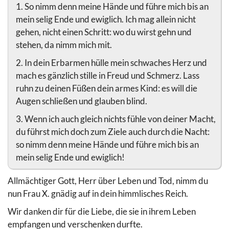
1. So nimm denn meine Hände und führe mich bis an
mein selig Ende und ewiglich. Ich mag allein nicht
gehen, nicht einen Schritt: wo du wirst gehn und
stehen, da nimm mich mit.
2. In dein Erbarmen hülle mein schwaches Herz und
mach es gänzlich stille in Freud und Schmerz. Lass
ruhn zu deinen Füßen dein armes Kind: es will die
Augen schließen und glauben blind.
3. Wenn ich auch gleich nichts fühle von deiner Macht,
du führst mich doch zum Ziele auch durch die Nacht:
so nimm denn meine Hände und führe mich bis an
mein selig Ende und ewiglich!
Allmächtiger Gott, Herr über Leben und Tod, nimm du
nun Frau X. gnädig auf in dein himmlisches Reich.
Wir danken dir für die Liebe, die sie in ihrem Leben
empfangen und verschenken durfte.