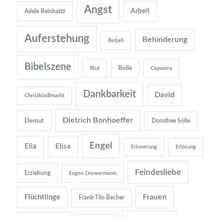
Angst
Arbeit
Adele Reinhartz
Auferstehung
Behinderung
Batjah
Bibelszene
Buße
Blut
Capoeira
Dankbarkeit
David
Christkindlmarkt
Dietrich Bonhoeffer
Demut
Dorothee Sölle
Engel
Elia
Elisa
Erinnerung
Erlösung
Feindesliebe
Erziehung
Eugen Drewermann
Frauen
Flüchtlinge
Frank-Tilo Becher