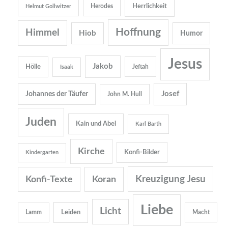
Herrlichkeit
Herodes
Helmut Gollwitzer
Hoffnung
Himmel
Hiob
Humor
Jesus
Jakob
Hölle
Jeftah
Isaak
Josef
Johannes der Täufer
John M. Hull
Juden
Kain und Abel
Karl Barth
Kirche
Konfi-Bilder
Kindergarten
Kreuzigung Jesu
Konfi-Texte
Koran
Liebe
Licht
Leiden
Lamm
Macht