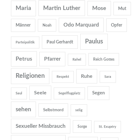
Martin Luther
Maria
Mose
Mut
Odo Marquard
Opfer
Männer
Noah
Paulus
Paul Gerhardt
Parteipolitik
Petrus
Pfarrer
Reich Gottes
Rahel
Religionen
Ruhe
Respekt
Sara
Seele
Segen
Saul
Segelflugplatz
sehen
Selbstmord
selig
Sexueller Missbrauch
Sorge
St. Exupéry