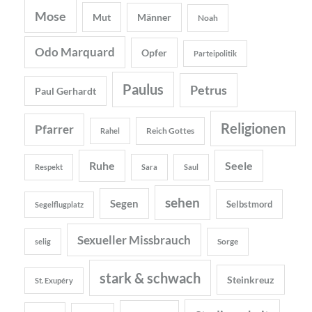
Mose
Mut
Männer
Noah
Odo Marquard
Opfer
Parteipolitik
Paulus
Petrus
Paul Gerhardt
Religionen
Pfarrer
Reich Gottes
Rahel
Ruhe
Seele
Respekt
Sara
Saul
sehen
Segen
Selbstmord
Segelflugplatz
Sexueller Missbrauch
Sorge
selig
stark & schwach
Steinkreuz
St. Exupéry