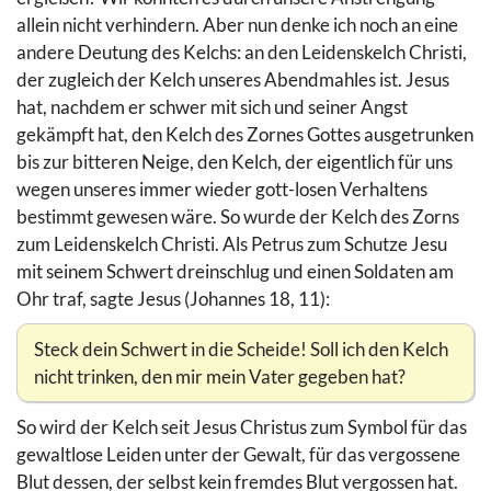
allein nicht verhindern. Aber nun denke ich noch an eine
andere Deutung des Kelchs: an den Leidenskelch Christi,
der zugleich der Kelch unseres Abendmahles ist. Jesus
hat, nachdem er schwer mit sich und seiner Angst
gekämpft hat, den Kelch des Zornes Gottes ausgetrunken
bis zur bitteren Neige, den Kelch, der eigentlich für uns
wegen unseres immer wieder gott-losen Verhaltens
bestimmt gewesen wäre. So wurde der Kelch des Zorns
zum Leidenskelch Christi. Als Petrus zum Schutze Jesu
mit seinem Schwert dreinschlug und einen Soldaten am
Ohr traf, sagte Jesus (Johannes 18, 11):
Steck dein Schwert in die Scheide! Soll ich den Kelch
nicht trinken, den mir mein Vater gegeben hat?
So wird der Kelch seit Jesus Christus zum Symbol für das
gewaltlose Leiden unter der Gewalt, für das vergossene
Blut dessen, der selbst kein fremdes Blut vergossen hat.