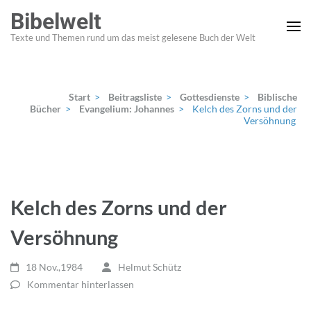
Zum
Bibelwelt
Inhalt
Texte und Themen rund um das meist gelesene Buch der Welt
springen
(Enter
drücken)
Start
>
Beitragsliste
>
Gottesdienste
>
Biblische
Bücher
>
Evangelium: Johannes
>
Kelch des Zorns und der
Versöhnung
Kelch des Zorns und der
Versöhnung
18 Nov.,1984
Helmut Schütz
Kommentar hinterlassen