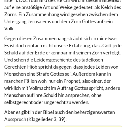
Eltern. Doch das Bild des Kelchs wird in diesem Bibeltext
auf eine anstößige Art und Weise gedeutet: als Kelch des
Zorns. Ein Zusammenhang wird gesehen zwischen dem
Untergang Jerusalems und dem Zorn Gottes auf sein
Volk.
Gegen diesen Zusammenhang sträubt sich in mir etwas.
Es ist doch einfach nicht unsere Erfahrung, dass Gott jede
Schuld auf der Erde erkennbar mit seinem Zorn verfolgt.
Und schon die Leidensgeschichte des tadellosen
Gerechten Hiob spricht dagegen, dass jedes Leiden von
Menschen eine Strafe Gottes sei. Außerdem kann in
manchen Fällen wohl nur ein Prophet, also einer, der
wirklich mit Vollmacht im Auftrag Gottes spricht, andere
Menschen auf ihre Schuld hin ansprechen, ohne
selbstgerecht oder ungerecht zu werden.
Aber es gibt in der Bibel auch den beherzigenswerten
Ausspruch (Klagelieder 3, 39):