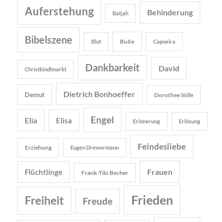
Auferstehung
Behinderung
Batjah
Bibelszene
Buße
Blut
Capoeira
Dankbarkeit
David
Christkindlmarkt
Dietrich Bonhoeffer
Demut
Dorothee Sölle
Engel
Elia
Elisa
Erinnerung
Erlösung
Feindesliebe
Erziehung
Eugen Drewermann
Frauen
Flüchtlinge
Frank-Tilo Becher
Frieden
Freiheit
Freude