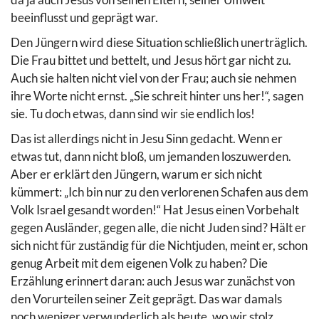
beeinflusst und geprägt war.
Den Jüngern wird diese Situation schließlich unerträglich.
Die Frau bittet und bettelt, und Jesus hört gar nicht zu.
Auch sie halten nicht viel von der Frau; auch sie nehmen
ihre Worte nicht ernst. „Sie schreit hinter uns her!“, sagen
sie. Tu doch etwas, dann sind wir sie endlich los!
Das ist allerdings nicht in Jesu Sinn gedacht. Wenn er
etwas tut, dann nicht bloß, um jemanden loszuwerden.
Aber er erklärt den Jüngern, warum er sich nicht
kümmert: „Ich bin nur zu den verlorenen Schafen aus dem
Volk Israel gesandt worden!“ Hat Jesus einen Vorbehalt
gegen Ausländer, gegen alle, die nicht Juden sind? Hält er
sich nicht für zuständig für die Nichtjuden, meint er, schon
genug Arbeit mit dem eigenen Volk zu haben? Die
Erzählung erinnert daran: auch Jesus war zunächst von
den Vorurteilen seiner Zeit geprägt. Das war damals
noch weniger verwunderlich als heute, wo wir stolz