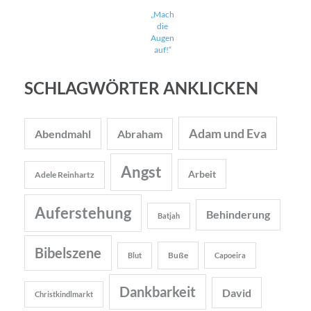
„Mach
die
Augen
auf!“
SCHLAGWÖRTER ANKLICKEN
Adam und Eva
Abendmahl
Abraham
Angst
Arbeit
Adele Reinhartz
Auferstehung
Behinderung
Batjah
Bibelszene
Buße
Blut
Capoeira
Dankbarkeit
David
Christkindlmarkt