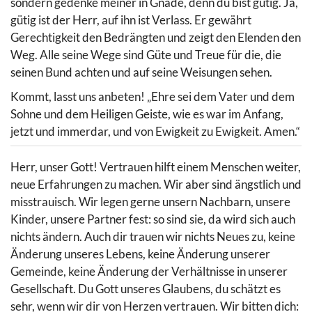
sondern gedenke meiner in Gnade, denn du bist gütig. Ja,
gütig ist der Herr, auf ihn ist Verlass. Er gewährt
Gerechtigkeit den Bedrängten und zeigt den Elenden den
Weg. Alle seine Wege sind Güte und Treue für die, die
seinen Bund achten und auf seine Weisungen sehen.
Kommt, lasst uns anbeten! „Ehre sei dem Vater und dem
Sohne und dem Heiligen Geiste, wie es war im Anfang,
jetzt und immerdar, und von Ewigkeit zu Ewigkeit. Amen.“
Herr, unser Gott! Vertrauen hilft einem Menschen weiter,
neue Erfahrungen zu machen. Wir aber sind ängstlich und
misstrauisch. Wir legen gerne unsern Nachbarn, unsere
Kinder, unsere Partner fest: so sind sie, da wird sich auch
nichts ändern. Auch dir trauen wir nichts Neues zu, keine
Änderung unseres Lebens, keine Änderung unserer
Gemeinde, keine Änderung der Verhältnisse in unserer
Gesellschaft. Du Gott unseres Glaubens, du schätzt es
sehr, wenn wir dir von Herzen vertrauen. Wir bitten dich: