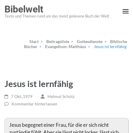
Zum
Bibelwelt
Inhalt
Texte und Themen rund um das meist gelesene Buch der Welt
springen
(Enter
drücken)
Start
>
Beitragsliste
>
Gottesdienste
>
Biblische
Bücher
>
Evangelium: Matthäus
>
Jesus ist lernfähig
Jesus ist lernfähig
7 Okt.,1979
Helmut Schütz
Kommentar hinterlassen
Jesus begegnet einer Frau, für die er sich nicht
zuständig fühlt. Aber sie lässt nicht locker, lässt sich