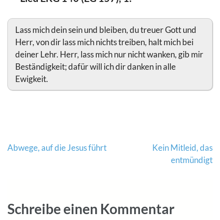
Lass mich dein sein und bleiben, du treuer Gott und
Herr, von dir lass mich nichts treiben, halt mich bei
deiner Lehr. Herr, lass mich nur nicht wanken, gib mir
Beständigkeit; dafür will ich dir danken in alle
Ewigkeit.
Beitragsnavigation
Abwege, auf die Jesus führt
Kein Mitleid, das
entmündigt
Schreibe einen Kommentar