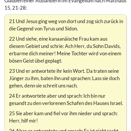
Glauben einer Ausländerin im Evangelium nach Matthäus
15, 21-28:
21 Und Jesus ging weg von dort und zog sich zurück in
die Gegend von Tyrus und Sidon.
22 Und siehe, eine kanaanäische Frau kam aus
diesem Gebiet und schrie: Ach Herr, du Sohn Davids,
erbarme dich meiner! Meine Tochter wird von einem
bösen Geist übel geplagt.
23 Und er antwortete ihr kein Wort. Da traten seine
Jünger zu ihm, baten ihn und sprachen: Lass sie doch
gehen, denn sie schreit uns nach.
24 Er antwortete aber und sprach: Ich bin nur
gesandt zu den verlorenen Schafen des Hauses Israel.
25 Sie aber kam und fiel vor ihm nieder und sprach:
Herr, hilf mir!
26 Aber er antwortete und sprach: Es ist nicht recht,