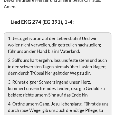
bewahre unsere Herzen und Sinne in Jesus Christus.
Amen.
Lied EKG 274 (EG 391), 1-4:
1. Jesu, geh voran auf der Lebensbahn! Und wir
wollen nicht verweilen, dir getreulich nachzueilen;
führ uns an der Hand bis ins Vaterland.
2. Soll‘s uns hart ergehn, lass uns feste stehn und auch
in den schwersten Tagen niemals über Lasten klagen;
denn durch Trübsal hier geht der Weg zu dir.
3. Rühret eigner Schmerz irgend unser Herz,
kümmert uns ein fremdes Leiden, o so gib Geduld zu
beiden; richte unsern Sinn auf das Ende hin.
4. Ordne unsern Gang, Jesu, lebenslang. Führst du uns
durch raue Wege, gib uns auch die nöt‘ge Pflege; tu