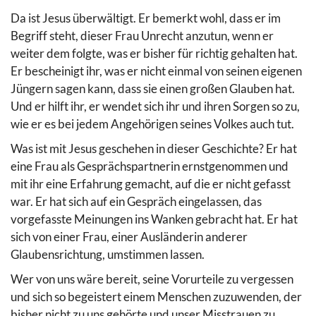
Da ist Jesus überwältigt. Er bemerkt wohl, dass er im
Begriff steht, dieser Frau Unrecht anzutun, wenn er
weiter dem folgte, was er bisher für richtig gehalten hat.
Er bescheinigt ihr, was er nicht einmal von seinen eigenen
Jüngern sagen kann, dass sie einen großen Glauben hat.
Und er hilft ihr, er wendet sich ihr und ihren Sorgen so zu,
wie er es bei jedem Angehörigen seines Volkes auch tut.
Was ist mit Jesus geschehen in dieser Geschichte? Er hat
eine Frau als Gesprächspartnerin ernstgenommen und
mit ihr eine Erfahrung gemacht, auf die er nicht gefasst
war. Er hat sich auf ein Gespräch eingelassen, das
vorgefasste Meinungen ins Wanken gebracht hat. Er hat
sich von einer Frau, einer Ausländerin anderer
Glaubensrichtung, umstimmen lassen.
Wer von uns wäre bereit, seine Vorurteile zu vergessen
und sich so begeistert einem Menschen zuzuwenden, der
bisher nicht zu uns gehörte und unser Misstrauen zu