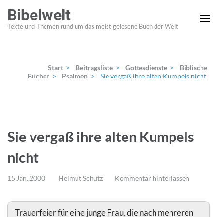
Zum
Bibelwelt
Inhalt
Texte und Themen rund um das meist gelesene Buch der Welt
springen
(Enter
drücken)
Start
>
Beitragsliste
>
Gottesdienste
>
Biblische
Bücher
>
Psalmen
>
Sie vergaß ihre alten Kumpels nicht
Sie vergaß ihre alten Kumpels
nicht
15 Jan.,2000
Helmut Schütz
Kommentar hinterlassen
Trauerfeier für eine junge Frau, die nach mehreren