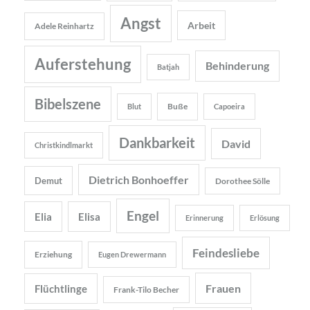
Angst
Arbeit
Adele Reinhartz
Auferstehung
Behinderung
Batjah
Bibelszene
Buße
Blut
Capoeira
Dankbarkeit
David
Christkindlmarkt
Dietrich Bonhoeffer
Demut
Dorothee Sölle
Engel
Elia
Elisa
Erinnerung
Erlösung
Feindesliebe
Erziehung
Eugen Drewermann
Frauen
Flüchtlinge
Frank-Tilo Becher