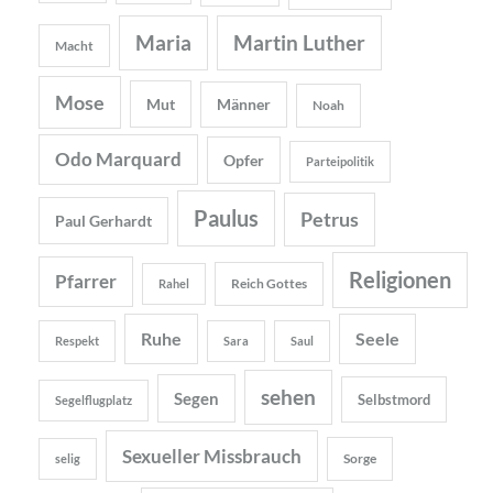
Maria
Martin Luther
Macht
Mose
Mut
Männer
Noah
Odo Marquard
Opfer
Parteipolitik
Paulus
Petrus
Paul Gerhardt
Religionen
Pfarrer
Reich Gottes
Rahel
Ruhe
Seele
Respekt
Sara
Saul
sehen
Segen
Selbstmord
Segelflugplatz
Sexueller Missbrauch
Sorge
selig