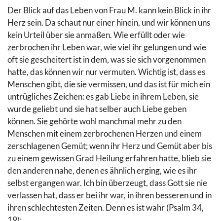
Der Blick auf das Leben von Frau M. kann kein Blick in ihr
Herz sein. Da schaut nur einer hinein, und wir können uns
kein Urteil über sie anmaßen. Wie erfüllt oder wie
zerbrochen ihr Leben war, wie viel ihr gelungen und wie
oft sie gescheitert ist in dem, was sie sich vorgenommen
hatte, das können wir nur vermuten. Wichtig ist, dass es
Menschen gibt, die sie vermissen, und das ist für mich ein
untrügliches Zeichen: es gab Liebe in ihrem Leben, sie
wurde geliebt und sie hat selber auch Liebe geben
können. Sie gehörte wohl manchmal mehr zu den
Menschen mit einem zerbrochenen Herzen und einem
zerschlagenen Gemüt; wenn ihr Herz und Gemüt aber bis
zu einem gewissen Grad Heilung erfahren hatte, blieb sie
den anderen nahe, denen es ähnlich erging, wie es ihr
selbst ergangen war. Ich bin überzeugt, dass Gott sie nie
verlassen hat, dass er bei ihr war, in ihren besseren und in
ihren schlechtesten Zeiten. Denn es ist wahr (Psalm 34,
19):