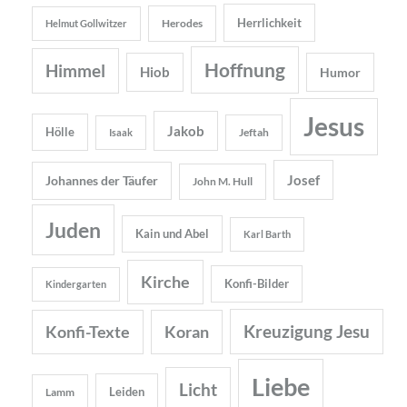
Herrlichkeit
Herodes
Helmut Gollwitzer
Hoffnung
Himmel
Hiob
Humor
Jesus
Jakob
Hölle
Jeftah
Isaak
Josef
Johannes der Täufer
John M. Hull
Juden
Kain und Abel
Karl Barth
Kirche
Konfi-Bilder
Kindergarten
Kreuzigung Jesu
Konfi-Texte
Koran
Liebe
Licht
Leiden
Lamm