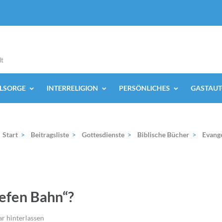
lt
ELSORGE
INTERRELIGION
PERSÖNLICHES
GASTAUT
Start
>
Beitragsliste
>
Gottesdienste
>
Biblische Bücher
>
Evang
iefen Bahn“?
 hinterlassen