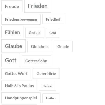
Frieden
Freude
Friedensbewegung
Friedhof
Fühlen
Geduld
Geld
Glaube
Gleichnis
Gnade
Gott
Gottes Sohn
Gottes Wort
Guter Hirte
Halb 6 in Paulus
Hammer
Handpuppenspiel
Heilen