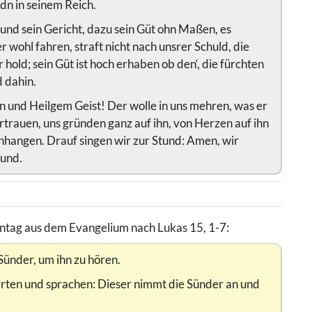
idn in seinem Reich.
t und sein Gericht, dazu sein Güt ohn Maßen, es
r wohl fahren, straft nicht nach unsrer Schuld, die
 hold; sein Güt ist hoch erhaben ob den‘, die fürchten
d dahin.
hn und Heilgem Geist! Der wolle in uns mehren, was er
rtrauen, uns gründen ganz auf ihn, von Herzen auf ihn
anhangen. Drauf singen wir zur Stund: Amen, wir
rund.
nntag aus dem Evangelium nach Lukas 15, 1-7:
 Sünder, um ihn zu hören.
rrten und sprachen: Dieser nimmt die Sünder an und