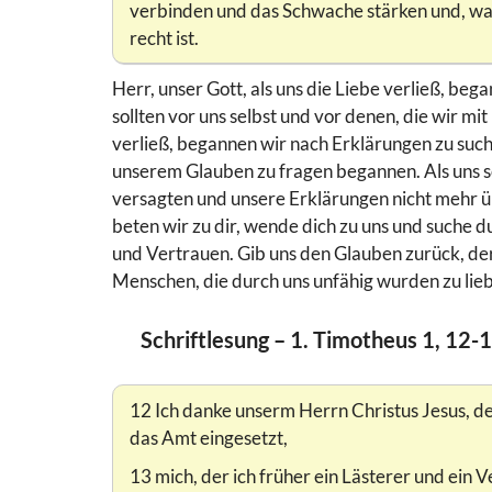
verbinden und das Schwache stärken und, was fe
recht ist.
Herr, unser Gott, als uns die Liebe verließ, be
sollten vor uns selbst und vor denen, die wir mi
verließ, begannen wir nach Erklärungen zu suche
unserem Glauben zu fragen begannen. Als uns s
versagten und unsere Erklärungen nicht mehr übe
beten wir zu dir, wende dich zu uns und suche d
und Vertrauen. Gib uns den Glauben zurück, der 
Menschen, die durch uns unfähig wurden zu lie
Schriftlesung – 1. Timotheus 1, 12-1
12 Ich danke unserm Herrn Christus Jesus, de
das Amt eingesetzt,
13 mich, der ich früher ein Lästerer und ein V