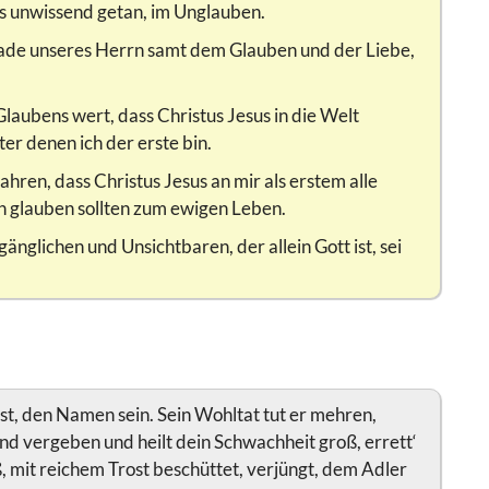
s unwissend getan, im Unglauben.
nade unseres Herrn samt dem Glauben und der Liebe,
Glaubens wert, dass Christus Jesus in die Welt
er denen ich der erste bin.
hren, dass Christus Jesus an mir als erstem alle
n glauben sollten zum ewigen Leben.
glichen und Unsichtbaren, der allein Gott ist, sei
 ist, den Namen sein. Sein Wohltat tut er mehren,
Sünd vergeben und heilt dein Schwachheit groß, errett‘
, mit reichem Trost beschüttet, verjüngt, dem Adler