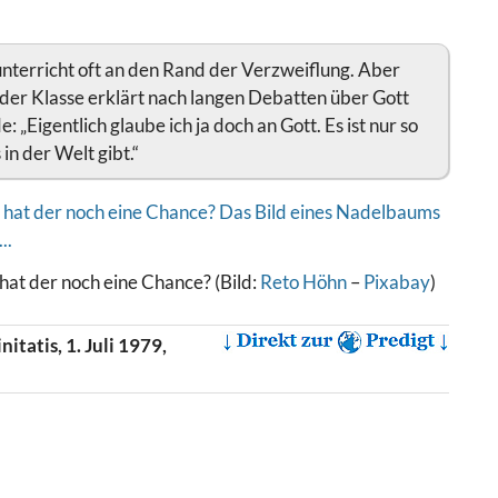
nterricht oft an den Rand der Verzweiflung. Aber
der Klasse erklärt nach langen Debatten über Gott
de: „Eigentlich glaube ich ja doch an Gott. Es ist nur so
in der Welt gibt.“
 hat der noch eine Chance? (Bild:
Reto Höhn
–
Pixabay
)
itatis, 1. Juli 1979,