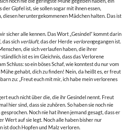
ich noch nie die geringste Mühe gegeben haben, ein
r Gipfel ist, sie sollen sogar mit ihnen essen,
en, diesen heruntergekommenen Mädchen halten. Das ist
wir sicher alle kennen. Das Wort „Gesindel“ kommt darin
, das sich
verläuft
, das der Herde
verloren
gegangen ist.
enschen, die sich verlaufen haben, die ihrer
ändlich ist es im Gleichnis, dass das Verlorene
m Schluss: so ein böses Schaf, wie konntest du nur vom
ühe gehabt, dich zu finden! Nein, da heißt es, er freut
barn zu: „Freut euch mit mir, ich habe mein verlorenes
ert euch nicht über die, die ihr Gesindel nennt. Freut
al hier sind, dass sie zuhören. So haben sie noch nie
n gesprochen. Noch nie hat ihnen jemand gesagt, dass er
er Wert auf sie legt. Noch alle haben bisher nur
n ist doch Hopfen und Malz verloren.