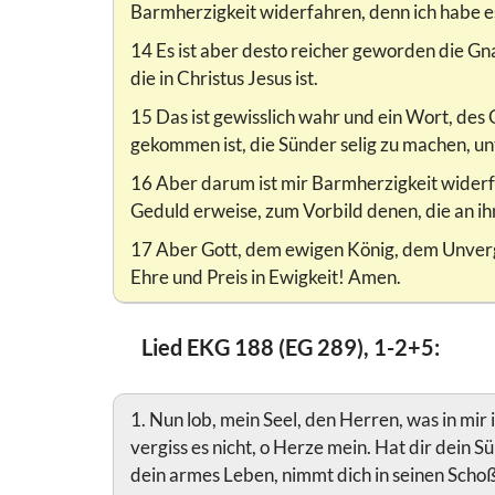
Barmherzigkeit widerfahren, denn ich habe e
14 Es ist aber desto reicher geworden die G
die in Christus Jesus ist.
15 Das ist gewisslich wahr und ein Wort, des 
gekommen ist, die Sünder selig zu machen, unt
16 Aber darum ist mir Barmherzigkeit widerfa
Geduld erweise, zum Vorbild denen, die an ih
17 Aber Gott, dem ewigen König, dem Unvergän
Ehre und Preis in Ewigkeit! Amen.
Lied EKG 188 (EG 289), 1-2+5:
1. Nun lob, mein Seel, den Herren, was in mir
vergiss es nicht, o Herze mein. Hat dir dein 
dein armes Leben, nimmt dich in seinen Schoß