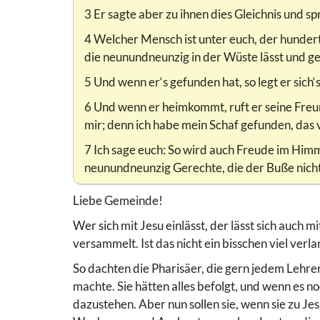
3 Er sagte aber zu ihnen dies Gleichnis und sp
4 Welcher Mensch ist unter euch, der hundert 
die neunundneunzig in der Wüste lässt und geh
5 Und wenn er‘s gefunden hat, so legt er sich‘
6 Und wenn er heimkommt, ruft er seine Freu
mir; denn ich habe mein Schaf gefunden, das 
7 Ich sage euch: So wird auch Freude im Himm
neunundneunzig Gerechte, die der Buße nich
Liebe Gemeinde!
Wer sich mit Jesu einlässt, der lässt sich auch 
versammelt. Ist das nicht ein bisschen viel verla
So dachten die Pharisäer, die gern jedem Lehrer
machte. Sie hätten alles befolgt, und wenn es n
dazustehen. Aber nun sollen sie, wenn sie zu J