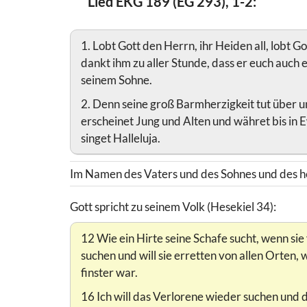
Lied EKG 189 (EG 293), 1-2:
1. Lobt Gott den Herrn, ihr Heiden all, lobt G
dankt ihm zu aller Stunde, dass er euch auch 
seinem Sohne.
2. Denn seine groß Barmherzigkeit tut über u
erscheinet Jung und Alten und währet bis in E
singet Halleluja.
Im Namen des Vaters und des Sohnes und des he
Gott spricht zu seinem Volk (Hesekiel 34):
12 Wie ein Hirte seine Schafe sucht, wenn sie 
suchen und will sie erretten von allen Orten, w
finster war.
16 Ich will das Verlorene wieder suchen und