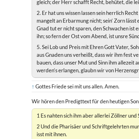
gleich; der Herr schafft Recht, behütet, die le
2. Er hat uns wissen lassen sein herrlich Rech
mangelt an Erbarmung nicht; sein‘ Zorn lässt e
Gnad tut er nicht sparen, den Schwachen ist er
ihn; so fern der Ost vom Abend, ist unsre Sün
5. Sei Lob und Preis mit Ehren Gott Vater, So
aus Gnaden uns verheißt, dass wir ihm fest ve
bauen, dass unser Mut und Sinn ihm allezeit 
werden‘s erlangen, glaubn wir von Herzensg
↑
Gottes Friede sei mit uns allen. Amen.
Wir hören den Predigttext für den heutigen So
1 Es nahten sich ihm aber allerlei Zöllner und
2 Und die Pharisäer und Schriftgelehrten mu
isst mit ihnen.