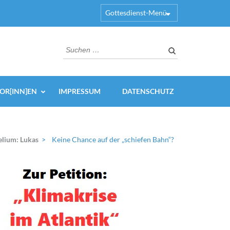
Gottesdienst-Menü
Suchen
nach:
OR[INN]EN
IMPRESSUM
DATENSCHUTZ
elium: Lukas
>
Keine Chance auf der „schiefen Bahn“?