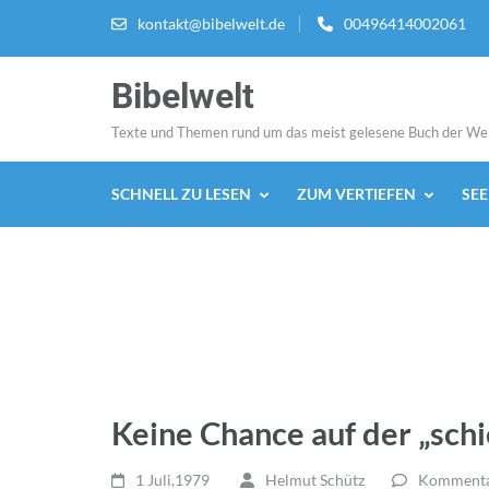
Zum
kontakt@bibelwelt.de
00496414002061
Inhalt
springen
Bibelwelt
(Enter
drücken)
Texte und Themen rund um das meist gelesene Buch der We
SCHNELL ZU LESEN
ZUM VERTIEFEN
SE
Keine Chance auf der „sch
1 Juli,1979
Helmut Schütz
Kommentar