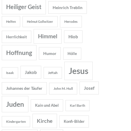
Heiliger Geist
Heinrich Treblin
Herodes
Helfen
Helmut Gollwitzer
Himmel
Hiob
Herrlichkeit
Hoffnung
Humor
Hölle
Jesus
Jakob
Jeftah
Isaak
Josef
Johannes der Täufer
John M. Hull
Juden
Kain und Abel
Karl Barth
Kirche
Konfi-Bilder
Kindergarten