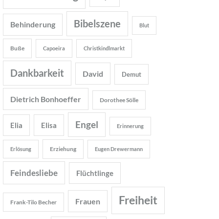
Bibelszene
Behinderung
Blut
Buße
Capoeira
Christkindlmarkt
Dankbarkeit
David
Demut
Dietrich Bonhoeffer
Dorothee Sölle
Engel
Elia
Elisa
Erinnerung
Erziehung
Erlösung
Eugen Drewermann
Feindesliebe
Flüchtlinge
Freiheit
Frauen
Frank-Tilo Becher