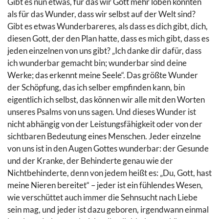
Gibt es nun etwas, für das wir Gott mehr loben könnten
als für das Wunder, dass wir selbst auf der Welt sind?
Gibt es etwas Wunderbareres, als dass es dich gibt, dich,
diesen Gott, der den Plan hatte, dass es mich gibt, dass es
jeden einzelnen von uns gibt? „Ich danke dir dafür, dass
ich wunderbar gemacht bin; wunderbar sind deine
Werke; das erkennt meine Seele“. Das größte Wunder
der Schöpfung, das ich selber empfinden kann, bin
eigentlich ich selbst, das können wir alle mit den Worten
unseres Psalms von uns sagen. Und dieses Wunder ist
nicht abhängig von der Leistungsfähigkeit oder von der
sichtbaren Bedeutung eines Menschen. Jeder einzelne
von uns ist in den Augen Gottes wunderbar: der Gesunde
und der Kranke, der Behinderte genau wie der
Nichtbehinderte, denn von jedem heißt es: „Du, Gott, hast
meine Nieren bereitet“ – jeder ist ein fühlendes Wesen,
wie verschüttet auch immer die Sehnsucht nach Liebe
sein mag, und jeder ist dazu geboren, irgendwann einmal