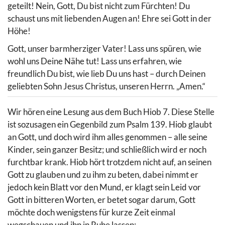
geteilt! Nein, Gott, Du bist nicht zum Fürchten! Du
schaust uns mit liebenden Augen an! Ehre sei Gott in der
Höhe!
Gott, unser barmherziger Vater! Lass uns spüren, wie
wohl uns Deine Nähe tut! Lass uns erfahren, wie
freundlich Du bist, wie lieb Du uns hast – durch Deinen
geliebten Sohn Jesus Christus, unseren Herrn. „Amen.“
Wir hören eine Lesung aus dem Buch Hiob 7. Diese Stelle
ist sozusagen ein Gegenbild zum Psalm 139. Hiob glaubt
an Gott, und doch wird ihm alles genommen – alle seine
Kinder, sein ganzer Besitz; und schließlich wird er noch
furchtbar krank. Hiob hört trotzdem nicht auf, an seinen
Gott zu glauben und zu ihm zu beten, dabei nimmt er
jedoch kein Blatt vor den Mund, er klagt sein Leid vor
Gott in bitteren Worten, er betet sogar darum, Gott
möchte doch wenigstens für kurze Zeit einmal
wegschauen und ihn in Ruhe lassen: