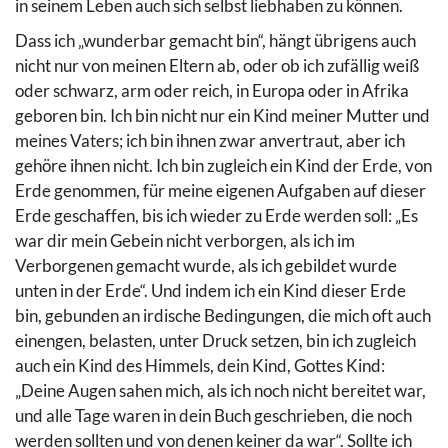
in seinem Leben auch sich selbst liebhaben zu können.
Dass ich „wunderbar gemacht bin“, hängt übrigens auch
nicht nur von meinen Eltern ab, oder ob ich zufällig weiß
oder schwarz, arm oder reich, in Europa oder in Afrika
geboren bin. Ich bin nicht nur ein Kind meiner Mutter und
meines Vaters; ich bin ihnen zwar anvertraut, aber ich
gehöre ihnen nicht. Ich bin zugleich ein Kind der Erde, von
Erde genommen, für meine eigenen Aufgaben auf dieser
Erde geschaffen, bis ich wieder zu Erde werden soll: „Es
war dir mein Gebein nicht verborgen, als ich im
Verborgenen gemacht wurde, als ich gebildet wurde
unten in der Erde“. Und indem ich ein Kind dieser Erde
bin, gebunden an irdische Bedingungen, die mich oft auch
einengen, belasten, unter Druck setzen, bin ich zugleich
auch ein Kind des Himmels, dein Kind, Gottes Kind:
„Deine Augen sahen mich, als ich noch nicht bereitet war,
und alle Tage waren in dein Buch geschrieben, die noch
werden sollten und von denen keiner da war“. Sollte ich