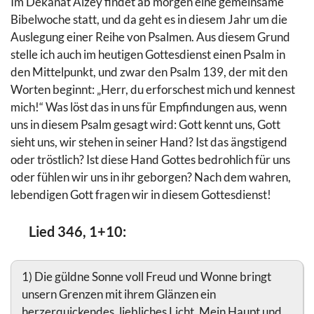
Im Dekanat Alzey findet ab morgen eine gemeinsame
Bibelwoche statt, und da geht es in diesem Jahr um die
Auslegung einer Reihe von Psalmen. Aus diesem Grund
stelle ich auch im heutigen Gottesdienst einen Psalm in
den Mittelpunkt, und zwar den Psalm 139, der mit den
Worten beginnt: „Herr, du erforschest mich und kennest
mich!“ Was löst das in uns für Empfindungen aus, wenn
uns in diesem Psalm gesagt wird: Gott kennt uns, Gott
sieht uns, wir stehen in seiner Hand? Ist das ängstigend
oder tröstlich? Ist diese Hand Gottes bedrohlich für uns
oder fühlen wir uns in ihr geborgen? Nach dem wahren,
lebendigen Gott fragen wir in diesem Gottesdienst!
Lied 346, 1+10:
1) Die güldne Sonne voll Freud und Wonne bringt
unsern Grenzen mit ihrem Glänzen ein
herzerquickendes, liebliches Licht. Mein Haupt und