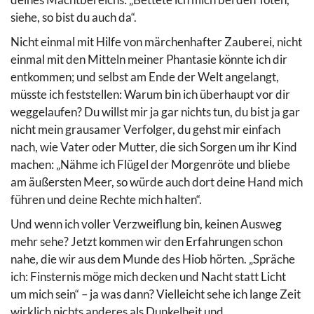
siehe, so bist du auch da“.
Nicht einmal mit Hilfe von märchenhafter Zauberei, nicht
einmal mit den Mitteln meiner Phantasie könnte ich dir
entkommen; und selbst am Ende der Welt angelangt,
müsste ich feststellen: Warum bin ich überhaupt vor dir
weggelaufen? Du willst mir ja gar nichts tun, du bist ja gar
nicht mein grausamer Verfolger, du gehst mir einfach
nach, wie Vater oder Mutter, die sich Sorgen um ihr Kind
machen: „Nähme ich Flügel der Morgenröte und bliebe
am äußersten Meer, so würde auch dort deine Hand mich
führen und deine Rechte mich halten“.
Und wenn ich voller Verzweiflung bin, keinen Ausweg
mehr sehe? Jetzt kommen wir den Erfahrungen schon
nahe, die wir aus dem Munde des Hiob hörten. „Spräche
ich: Finsternis möge mich decken und Nacht statt Licht
um mich sein“ – ja was dann? Vielleicht sehe ich lange Zeit
wirklich nichts anderes als Dunkelheit und