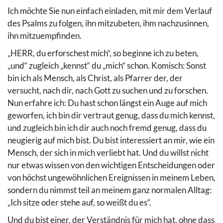
Ich möchte Sie nun einfach einladen, mit mir dem Verlauf
des Psalms zu folgen, ihn mitzubeten, ihm nachzusinnen,
ihn mitzuempfinden.
„HERR, du erforschest mich“, so beginne ich zu beten,
„und“ zugleich „kennst“ du „mich“ schon. Komisch: Sonst
bin ich als Mensch, als Christ, als Pfarrer der, der
versucht, nach dir, nach Gott zu suchen und zu forschen.
Nun erfahre ich: Du hast schon längst ein Auge auf mich
geworfen, ich bin dir vertraut genug, dass du mich kennst,
und zugleich bin ich dir auch noch fremd genug, dass du
neugierig auf mich bist. Du bist interessiert an mir, wie ein
Mensch, der sich in mich verliebt hat. Und du willst nicht
nur etwas wissen von den wichtigen Entscheidungen oder
von höchst ungewöhnlichen Ereignissen in meinem Leben,
sondern du nimmst teil an meinem ganz normalen Alltag:
„Ich sitze oder stehe auf, so weißt du es“.
Und du bist einer, der Verständnis für mich hat, ohne dass