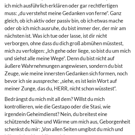
ich mich ausführlich erklären oder gar rechtfertigen
muss: „du verstehst meine Gedanken von ferne“. Ganz
gleich, ob ich aktiv oder passiv bin, ob ich etwas mache
oder ob ich mich ausruhe, du bist immer der, der mir am
nächsten ist. Was ich tue oder lasse, ist dir nicht
verborgen, ohne dass du dich groß abmühen müsstest,
mich zu verfolgen: „Ich gehe oder liege, so bist du um mich
und siehst alle meine Wege“. Denn du bist nicht auf
äußere Wahrnehmungen angewiesen, sondern du bist
Zeuge, wie meine innersten Gedanken sich formen, noch
bevor ich sie ausspreche: „siehe, es ist kein Wort auf
meiner Zunge, das du, HERR, nicht schon wüsstest“.
Bedrängst du mich mit all dem? Willst du mich
kontrollieren, wie die Gestapo oder die Stasi, wie
irgendein Geheimdienst? Nein, du breitest eine
schützende Nähe und Wärme um mich aus, Geborgenheit
schenkst du mir: „Von allen Seiten umgibst du mich und