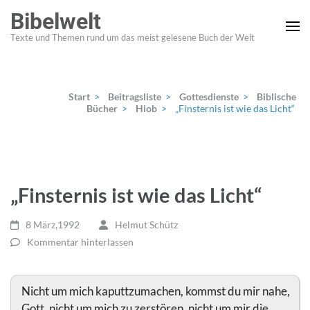
Zum
Bibelwelt
Inhalt
Texte und Themen rund um das meist gelesene Buch der Welt
springen
(Enter
drücken)
Start
>
Beitragsliste
>
Gottesdienste
>
Biblische
Bücher
>
Hiob
>
„Finsternis ist wie das Licht“
„Finsternis ist wie das Licht“
8 März,1992
Helmut Schütz
Kommentar hinterlassen
Nicht um mich kaputtzumachen, kommst du mir nahe,
Gott, nicht um mich zu zerstören, nicht um mir die