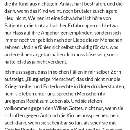
die ihr Kind aus nichtigem Anlass hart bestrafen, und die
dann, wenn das Kind weint, noch brutaler zuschlagen:
Heul nicht, Weinen ist eine Schwäche! Ich höre von
Patienten, die trotz all solcher Erfahrungen nicht etwa
nur Hass auf ihre Angehörigen empfinden, sondern sich
immer noch vergeblich nach der Liebe dieser Menschen
sehnen. Und sie fühlen sich selbst schuldig für das, was
andere ihnen angetan haben: Ich muss böse sein, sonst
hätte ich das ja nicht verdient.
Ich muss sagen, dass in solchen Fällen in mir selber Zorn
aufsteigt. „Blutgierige Menschen“, das sind nicht nur die
Kriegstreiber und Folterknechte in Unterdrückerstaaten,
nein, sie leben unter uns, sprechen Menschen ihr
ureigenes Recht zum Leben ab. Und sie stehen
vollkommen gegen den Willen Gottes, nicht nur, wenn sie
sich offen gegen Gott und die Kirche aussprechen, nein,
auch dann, wenn sie scheinbar so tun, als seien sie mit
Gott im Bunde. „Ich schlage mein Kind, weil es Zucht und