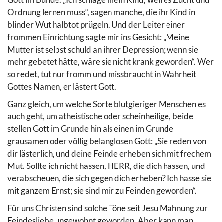
Ordnung lernen muss“, sagen manche, die ihr Kind in
blinder Wut halbtot prügeln. Und der Leiter einer
frommen Einrichtung sagte mir ins Gesicht: „Meine
Mutter ist selbst schuld an ihrer Depression; wenn sie
mehr gebetet hätte, wäre sie nicht krank geworden“. Wer
so redet, tut nur fromm und missbraucht in Wahrheit
Gottes Namen, er lästert Gott.
Ganz gleich, um welche Sorte blutgieriger Menschen es
auch geht, um atheistische oder scheinheilige, beide
stellen Gott im Grunde hin als einen im Grunde
grausamen oder völlig belanglosen Gott: „Sie reden von
dir lästerlich, und deine Feinde erheben sich mit frechem
Mut. Sollte ich nicht hassen, HERR, die dich hassen, und
verabscheuen, die sich gegen dich erheben? Ich hasse sie
mit ganzem Ernst; sie sind mir zu Feinden geworden“.
Für uns Christen sind solche Töne seit Jesu Mahnung zur
Feindesliebe ungewohnt geworden. Aber kann man