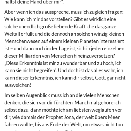
hältst deine Hand über mir“.
Aber wenn ich das ausspreche, muss ich zugleich fragen:
Wie kann ich mir das vorstellen? Gibt es wirklich eine
solche unendlich große liebende Kraft, die das ganze
Weltall erfüllt und die dennoch an solchen winzig kleinen
Menschenwesen auf einem kleinen Planeten interessiert
ist – und dann noch in der Lage ist, sich in jeden einzelnen
dieser Milliarden von Menschen hineinzuversetzen?
„Diese Erkenntnis ist mir zu wunderbar und zu hoch, ich
kann sie nicht begreifen“. Und doch ist das alles wahr, ich
kann dieser Erkenntnis, ich kann dir selbst, Gott, gar nicht
ausweichen!
Im selben Augenblick muss ich an die vielen Menschen
denken, die sich vor dir fürchten. Manchmal gehöre ich
selbst dazu, dann möchte ich am liebsten weglaufen vor
dir, wie damals der Prophet Jona, der weit übers Meer
fahren wollte, bis ans Ende der Welt, um etwas nicht tun