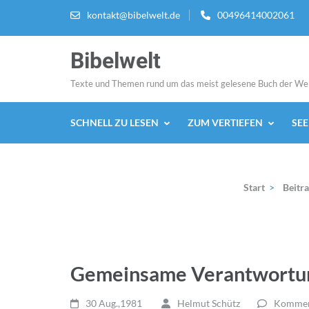
Zum
kontakt@bibelwelt.de
00496414002061
Inhalt
springen
Bibelwelt
(Enter
drücken)
Texte und Themen rund um das meist gelesene Buch der We
SCHNELL ZU LESEN
ZUM VERTIEFEN
SE
Start
>
Beitra
Gemeinsame Verantwortun
30 Aug.,1981
Helmut Schütz
Komment