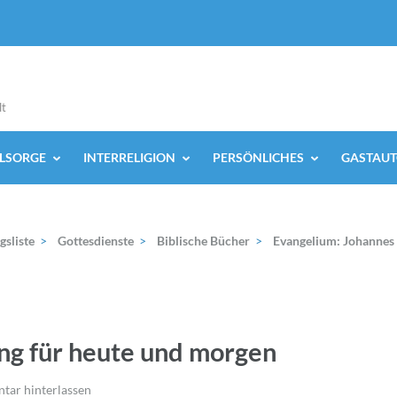
lt
ELSORGE
INTERRELIGION
PERSÖNLICHES
GASTAUT
gsliste
>
Gottesdienste
>
Biblische Bücher
>
Evangelium: Johannes
g für heute und morgen
ar hinterlassen