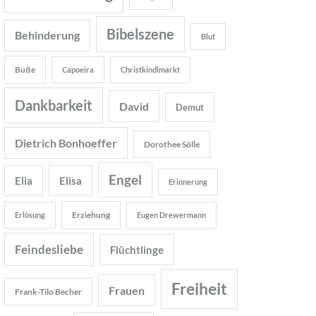
Bibelszene
Behinderung
Blut
Buße
Capoeira
Christkindlmarkt
Dankbarkeit
David
Demut
Dietrich Bonhoeffer
Dorothee Sölle
Engel
Elia
Elisa
Erinnerung
Erziehung
Erlösung
Eugen Drewermann
Feindesliebe
Flüchtlinge
Freiheit
Frauen
Frank-Tilo Becher