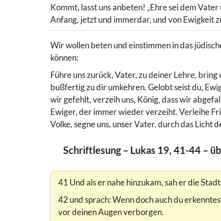
Kommt, lasst uns anbeten! „Ehre sei dem Vater
Anfang, jetzt und immerdar, und von Ewigkeit z
Wir wollen beten und einstimmen in das jüdisch
können:
Führe uns zurück, Vater, zu deiner Lehre, bring
bußfertig zu dir umkehren. Gelobt seist du, Ewi
wir gefehlt, verzeih uns, König, dass wir abgefal
Ewiger, der immer wieder verzeiht. Verleihe Fr
Volke, segne uns, unser Vater, durch das Licht 
Schriftlesung – Lukas 19, 41-44 – üb
41 Und als er nahe hinzukam, sah er die Stadt
42 und sprach: Wenn doch auch du erkenntest 
vor deinen Augen verborgen.