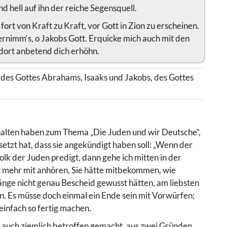
nd hell auf ihn der reiche Segensquell.
ort von Kraft zu Kraft, vor Gott in Zion zu erscheinen.
rnimm‘s, o Jakobs Gott. Erquicke mich auch mit den
 dort anbetend dich erhöhn.
 des Gottes Abrahams, Isaaks und Jakobs, des Gottes
ehalten haben zum Thema „Die Juden und wir Deutsche“,
etzt hat, dass sie angekündigt haben soll: „Wenn der
lk der Juden predigt, dann gehe ich mitten in der
cht mehr mit anhören. Sie hätte mitbekommen, wie
ge nicht genau Bescheid gewusst hätten, am liebsten
 Es müsse doch einmal ein Ende sein mit Vorwürfen;
einfach so fertig machen.
nn auch ziemlich betroffen gemacht, aus zwei Gründen.