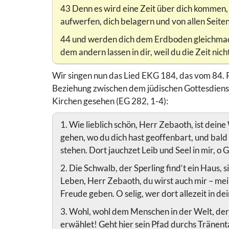
43 Denn es wird eine Zeit über dich kommen,
aufwerfen, dich belagern und von allen Seite
44 und werden dich dem Erdboden gleichmache
dem andern lassen in dir, weil du die Zeit nic
Wir singen nun das Lied EKG 184, das vom 84. P
Beziehung zwischen dem jüdischen Gottesdienst
Kirchen gesehen (EG 282, 1-4):
1. Wie lieblich schön, Herr Zebaoth, ist dein
gehen, wo du dich hast geoffenbart, und bal
stehen. Dort jauchzet Leib und Seel in mir, o G
2. Die Schwalb, der Sperling find‘t ein Haus, 
Leben, Herr Zebaoth, du wirst auch mir – mein
Freude geben. O selig, wer dort allezeit in de
3. Wohl, wohl dem Menschen in der Welt, der 
erwählet! Geht hier sein Pfad durchs Tränenta