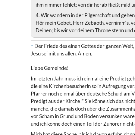
ihm nimmer fehlet; von dir herab fließt mild u
4. Wir wandern in der Pilgerschaft und gehen f
Hör mein Gebet, Herr Zebaoth, vernimm‘s, ve
Deinen; bis wir vor deinem Throne stehn und
↑
Der Friede des einen Gottes der ganzen Welt,
Jesu sei mit uns allen. Amen.
Liebe Gemeinde!
Im letzten Jahr muss ich einmal eine Predigt g
die eine Kirchenbesucherin so in Aufregung vers
Pfarrer noch einmal über deutsche Schuld am Vo
Predigt aus der Kirche!“ Sie könne sich das ni
manche, die damals doch über die Zusammenhän
vor Scham in Grund und Boden versunken wären.
und ich könne doch einen Teil der Zuhörer nicht 
Mich hat diese Sache, als ich davon erfuhr, da