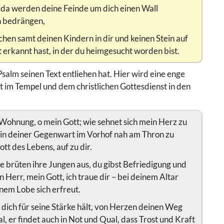
 da werden deine Feinde um dich einen Wall
n bedrängen,
n samt deinen Kindern in dir und keinen Stein auf
ht erkannt hast, in der du heimgesucht worden bist.
salm seinen Text entliehen hat. Hier wird eine enge
 im Tempel und dem christlichen Gottesdienst in den
e Wohnung, o mein Gott; wie sehnet sich mein Herz zu
d in deiner Gegenwart im Vorhof nah am Thron zu
ott des Lebens, auf zu dir.
sie brüten ihre Jungen aus, du gibst Befriedigung und
 Herr, mein Gott, ich traue dir – bei deinem Altar
inem Lobe sich erfreut.
dich für seine Stärke hält, von Herzen deinen Weg
l, er findet auch in Not und Qual, dass Trost und Kraft