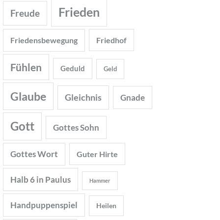
Frieden
Freude
Friedensbewegung
Friedhof
Fühlen
Geduld
Geld
Glaube
Gleichnis
Gnade
Gott
Gottes Sohn
Gottes Wort
Guter Hirte
Halb 6 in Paulus
Hammer
Handpuppenspiel
Heilen