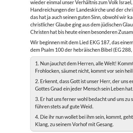
wieder einmal unser Verhältnis zum Volk Israel
Handreichungen der Landeskirche und der chri
das hat ja auch seinen guten Sinn, obwohl wir 
christlicher Glaube ging aus dem jüdischen Gla
Christen hat bis heute einen besonderen Zus
Wir beginnen mit dem Lied EKG 187, das einem a
dem Psalm 100 der hebräischen Bibel (EG 288, 
1. Nun jauchzt dem Herren, alle Welt! Kommt 
Frohlocken, säumet nicht, kommt vor sein heil
2. Erkennt, dass Gott ist unser Herr, der uns e
Gottes Gnad ein jeder Mensch sein Leben hat
3. Er hat uns ferner wohl bedacht und uns zu s
führen stets auf gute Weid.
4. Die ihr nun wollet bei ihm sein, kommt, ge
Klang, zu seinem Vorhof mit Gesang.