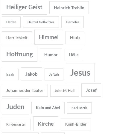
Heiliger Geist
Heinrich Treblin
Herodes
Helfen
Helmut Gollwitzer
Himmel
Hiob
Herrlichkeit
Hoffnung
Humor
Hölle
Jesus
Jakob
Jeftah
Isaak
Josef
Johannes der Täufer
John M. Hull
Juden
Kain und Abel
Karl Barth
Kirche
Konfi-Bilder
Kindergarten