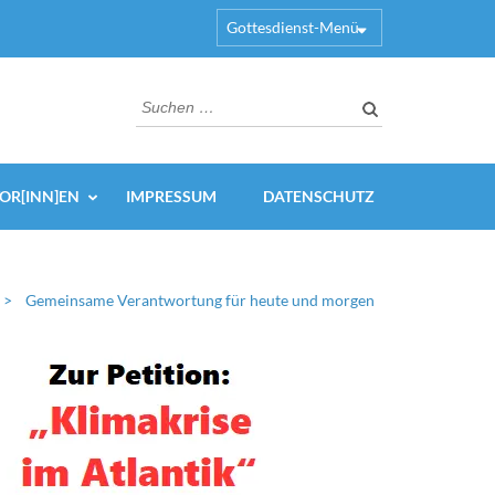
Gottesdienst-Menü
Suchen
nach:
OR[INN]EN
IMPRESSUM
DATENSCHUTZ
>
Gemeinsame Verantwortung für heute und morgen