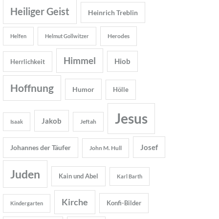
Heiliger Geist
Heinrich Treblin
Herodes
Helfen
Helmut Gollwitzer
Himmel
Hiob
Herrlichkeit
Hoffnung
Humor
Hölle
Jesus
Jakob
Jeftah
Isaak
Josef
Johannes der Täufer
John M. Hull
Juden
Kain und Abel
Karl Barth
Kirche
Konfi-Bilder
Kindergarten