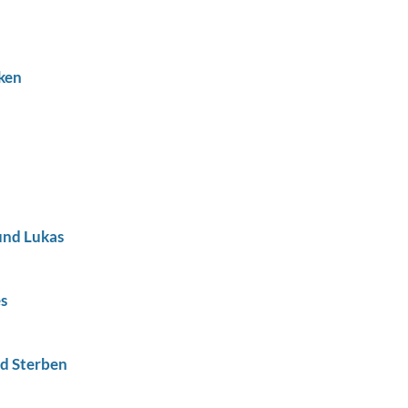
rken
und Lukas
es
nd Sterben