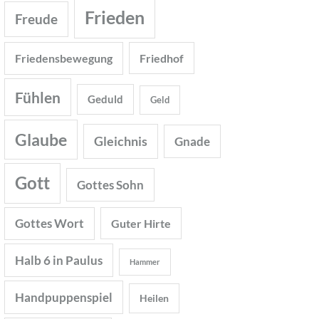
Frieden
Freude
Friedensbewegung
Friedhof
Fühlen
Geduld
Geld
Glaube
Gleichnis
Gnade
Gott
Gottes Sohn
Gottes Wort
Guter Hirte
Halb 6 in Paulus
Hammer
Handpuppenspiel
Heilen