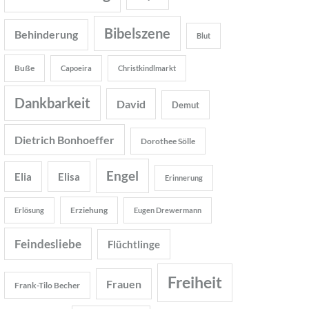
Bibelszene
Behinderung
Blut
Buße
Capoeira
Christkindlmarkt
Dankbarkeit
David
Demut
Dietrich Bonhoeffer
Dorothee Sölle
Engel
Elia
Elisa
Erinnerung
Erziehung
Erlösung
Eugen Drewermann
Feindesliebe
Flüchtlinge
Freiheit
Frauen
Frank-Tilo Becher