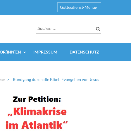
Gottesdienst-Menü
Suchen
nach:
OR[INN]EN
IMPRESSUM
DATENSCHUTZ
her
>
Rundgang durch die Bibel: Evangelien von Jesus