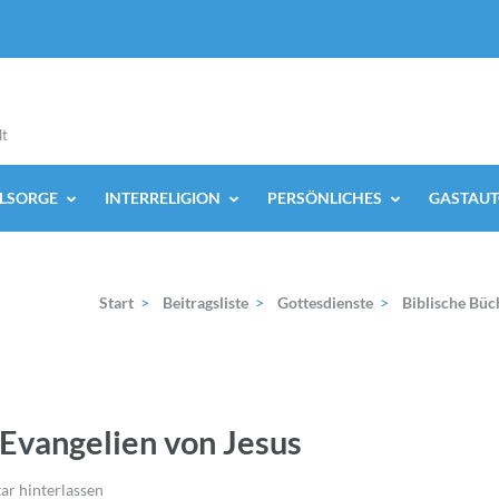
lt
ELSORGE
INTERRELIGION
PERSÖNLICHES
GASTAUT
Start
>
Beitragsliste
>
Gottesdienste
>
Biblische Büc
 Evangelien von Jesus
r hinterlassen