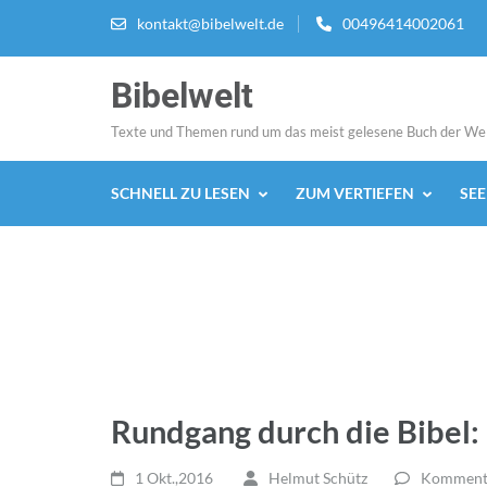
Zum
kontakt@bibelwelt.de
00496414002061
Inhalt
springen
Bibelwelt
(Enter
drücken)
Texte und Themen rund um das meist gelesene Buch der We
SCHNELL ZU LESEN
ZUM VERTIEFEN
SE
Rundgang durch die Bibel:
1 Okt.,2016
Helmut Schütz
Kommenta