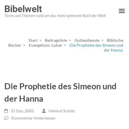
Zum
Bibelwelt
Inhalt
Texte und Themen rund um das meist gelesene Buch der Welt
springen
(Enter
drücken)
Start
>
Beitragsliste
>
Gottesdienste
>
Biblische
Bücher
>
Evangelium: Lukas
>
Die Prophetie des Simeon und
der Hanna
Die Prophetie des Simeon und
der Hanna
31 Dez.,2002
Helmut Schütz
Kommentar hinterlassen