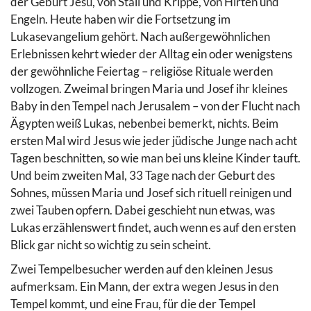
der Geburt Jesu, von Stall und Krippe, von Hirten und
Engeln. Heute haben wir die Fortsetzung im
Lukasevangelium gehört. Nach außergewöhnlichen
Erlebnissen kehrt wieder der Alltag ein oder wenigstens
der gewöhnliche Feiertag – religiöse Rituale werden
vollzogen. Zweimal bringen Maria und Josef ihr kleines
Baby in den Tempel nach Jerusalem – von der Flucht nach
Ägypten weiß Lukas, nebenbei bemerkt, nichts. Beim
ersten Mal wird Jesus wie jeder jüdische Junge nach acht
Tagen beschnitten, so wie man bei uns kleine Kinder tauft.
Und beim zweiten Mal, 33 Tage nach der Geburt des
Sohnes, müssen Maria und Josef sich rituell reinigen und
zwei Tauben opfern. Dabei geschieht nun etwas, was
Lukas erzählenswert findet, auch wenn es auf den ersten
Blick gar nicht so wichtig zu sein scheint.
Zwei Tempelbesucher werden auf den kleinen Jesus
aufmerksam. Ein Mann, der extra wegen Jesus in den
Tempel kommt, und eine Frau, für die der Tempel