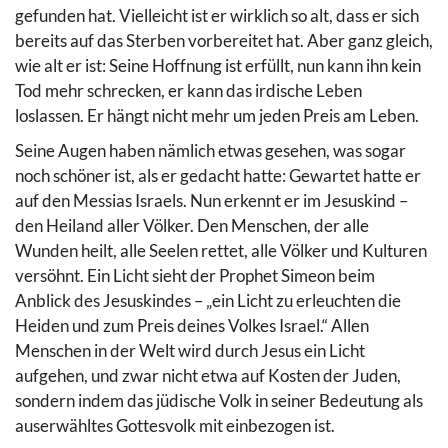
gefunden hat. Vielleicht ist er wirklich so alt, dass er sich
bereits auf das Sterben vorbereitet hat. Aber ganz gleich,
wie alt er ist: Seine Hoffnung ist erfüllt, nun kann ihn kein
Tod mehr schrecken, er kann das irdische Leben
loslassen. Er hängt nicht mehr um jeden Preis am Leben.
Seine Augen haben nämlich etwas gesehen, was sogar
noch schöner ist, als er gedacht hatte: Gewartet hatte er
auf den Messias Israels. Nun erkennt er im Jesuskind –
den Heiland aller Völker. Den Menschen, der alle
Wunden heilt, alle Seelen rettet, alle Völker und Kulturen
versöhnt. Ein Licht sieht der Prophet Simeon beim
Anblick des Jesuskindes – „ein Licht zu erleuchten die
Heiden und zum Preis deines Volkes Israel.“ Allen
Menschen in der Welt wird durch Jesus ein Licht
aufgehen, und zwar nicht etwa auf Kosten der Juden,
sondern indem das jüdische Volk in seiner Bedeutung als
auserwähltes Gottesvolk mit einbezogen ist.