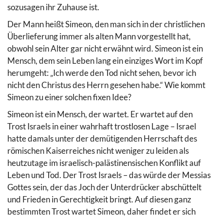
sozusagen ihr Zuhause ist.
Der Mann heißt Simeon, den man sich in der christlichen
Überlieferung immer als alten Mann vorgestellt hat,
obwohl sein Alter gar nicht erwähnt wird. Simeon ist ein
Mensch, dem sein Leben lang ein einziges Wort im Kopf
herumgeht: „Ich werde den Tod nicht sehen, bevor ich
nicht den Christus des Herrn gesehen habe.“ Wie kommt
Simeon zu einer solchen fixen Idee?
Simeon ist ein Mensch, der wartet. Er wartet auf den
Trost Israels in einer wahrhaft trostlosen Lage – Israel
hatte damals unter der demütigenden Herrschaft des
römischen Kaiserreiches nicht weniger zu leiden als
heutzutage im israelisch-palästinensischen Konflikt auf
Leben und Tod. Der Trost Israels – das würde der Messias
Gottes sein, der das Joch der Unterdrücker abschüttelt
und Frieden in Gerechtigkeit bringt. Auf diesen ganz
bestimmten Trost wartet Simeon, daher findet er sich