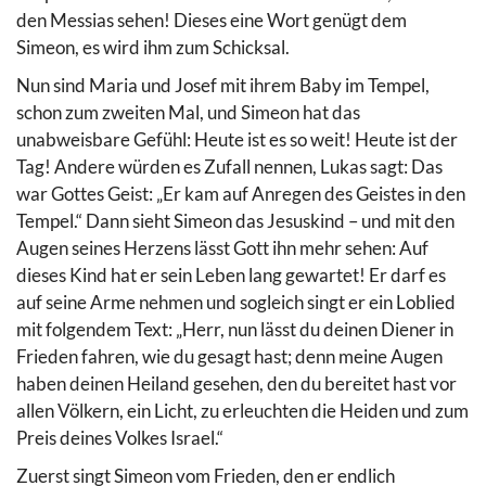
den Messias sehen! Dieses eine Wort genügt dem
Simeon, es wird ihm zum Schicksal.
Nun sind Maria und Josef mit ihrem Baby im Tempel,
schon zum zweiten Mal, und Simeon hat das
unabweisbare Gefühl: Heute ist es so weit! Heute ist der
Tag! Andere würden es Zufall nennen, Lukas sagt: Das
war Gottes Geist: „Er kam auf Anregen des Geistes in den
Tempel.“ Dann sieht Simeon das Jesuskind – und mit den
Augen seines Herzens lässt Gott ihn mehr sehen: Auf
dieses Kind hat er sein Leben lang gewartet! Er darf es
auf seine Arme nehmen und sogleich singt er ein Loblied
mit folgendem Text: „Herr, nun lässt du deinen Diener in
Frieden fahren, wie du gesagt hast; denn meine Augen
haben deinen Heiland gesehen, den du bereitet hast vor
allen Völkern, ein Licht, zu erleuchten die Heiden und zum
Preis deines Volkes Israel.“
Zuerst singt Simeon vom Frieden, den er endlich