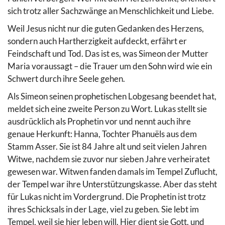
sich trotz aller Sachzwänge an Menschlichkeit und Liebe.
Weil Jesus nicht nur die guten Gedanken des Herzens,
sondern auch Hartherzigkeit aufdeckt, erfährt er
Feindschaft und Tod. Das ist es, was Simeon der Mutter
Maria voraussagt – die Trauer um den Sohn wird wie ein
Schwert durch ihre Seele gehen.
Als Simeon seinen prophetischen Lobgesang beendet hat,
meldet sich eine zweite Person zu Wort. Lukas stellt sie
ausdrücklich als Prophetin vor und nennt auch ihre
genaue Herkunft: Hanna, Tochter Phanuëls aus dem
Stamm Asser. Sie ist 84 Jahre alt und seit vielen Jahren
Witwe, nachdem sie zuvor nur sieben Jahre verheiratet
gewesen war. Witwen fanden damals im Tempel Zuflucht,
der Tempel war ihre Unterstützungskasse. Aber das steht
für Lukas nicht im Vordergrund. Die Prophetin ist trotz
ihres Schicksals in der Lage, viel zu geben. Sie lebt im
Tempel, weil sie hier leben will. Hier dient sie Gott, und