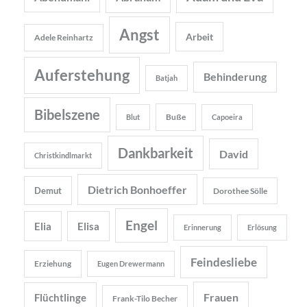
Angst
Arbeit
Adele Reinhartz
Auferstehung
Behinderung
Batjah
Bibelszene
Buße
Blut
Capoeira
Dankbarkeit
David
Christkindlmarkt
Dietrich Bonhoeffer
Demut
Dorothee Sölle
Engel
Elia
Elisa
Erinnerung
Erlösung
Feindesliebe
Erziehung
Eugen Drewermann
Frauen
Flüchtlinge
Frank-Tilo Becher