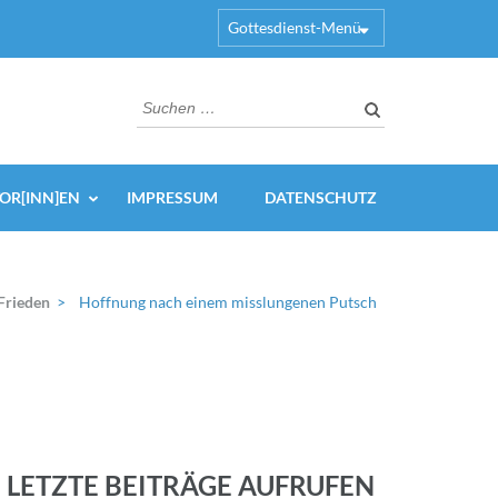
Gottesdienst-Menü
Suchen
nach:
OR[INN]EN
IMPRESSUM
DATENSCHUTZ
Frieden
>
Hoffnung nach einem misslungenen Putsch
LETZTE BEITRÄGE AUFRUFEN