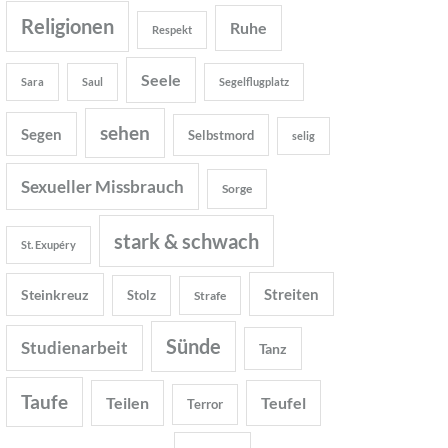
Religionen
Ruhe
Respekt
Seele
Sara
Saul
Segelflugplatz
sehen
Segen
Selbstmord
selig
Sexueller Missbrauch
Sorge
stark & schwach
St. Exupéry
Streiten
Steinkreuz
Stolz
Strafe
Sünde
Studienarbeit
Tanz
Taufe
Teilen
Teufel
Terror