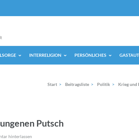
lt
ELSORGE
INTERRELIGION
PERSÖNLICHES
GASTAUT
Start
>
Beitragsliste
>
Politik
>
Krieg und 
lungenen Putsch
ar hinterlassen