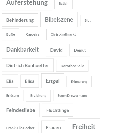
Auferstehung
Batjah
Bibelszene
Behinderung
Blut
Buße
Capoeira
Christkindlmarkt
Dankbarkeit
David
Demut
Dietrich Bonhoeffer
Dorothee Sölle
Engel
Elia
Elisa
Erinnerung
Erziehung
Erlösung
Eugen Drewermann
Feindesliebe
Flüchtlinge
Freiheit
Frauen
Frank-Tilo Becher