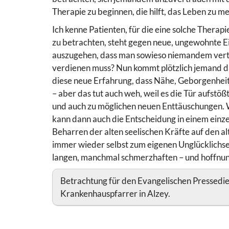
Therapie zu beginnen, die hilft, das Leben zu me
Ich kenne Patienten, für die eine solche Therap
zu betrachten, steht gegen neue, ungewohnte Ei
auszugehen, dass man sowieso niemandem vert
verdienen muss? Nun kommt plötzlich jemand da
diese neue Erfahrung, dass Nähe, Geborgenheit
– aber das tut auch weh, weil es die Tür aufstö
und auch zu möglichen neuen Enttäuschungen. Wi
kann dann auch die Entscheidung in einem einz
Beharren der alten seelischen Kräfte auf den 
immer wieder selbst zum eigenen Unglücklichsei
langen, manchmal schmerzhaften – und hoffnung
Betrachtung für den Evangelischen Pressedi
Krankenhauspfarrer in Alzey.