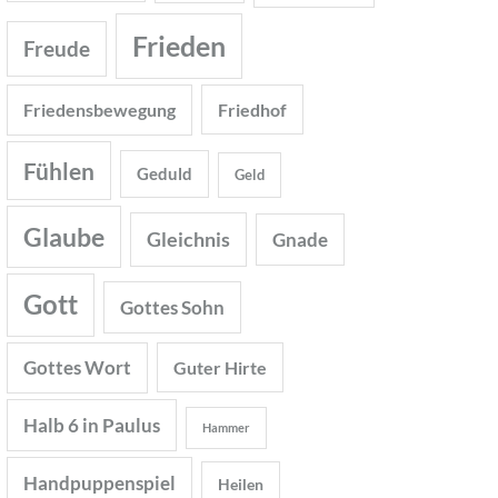
Frieden
Freude
Friedensbewegung
Friedhof
Fühlen
Geduld
Geld
Glaube
Gleichnis
Gnade
Gott
Gottes Sohn
Gottes Wort
Guter Hirte
Halb 6 in Paulus
Hammer
Handpuppenspiel
Heilen