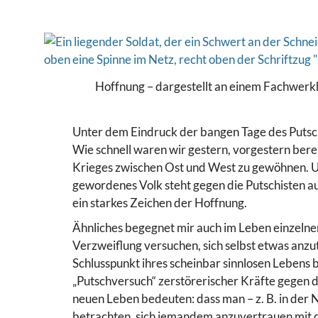
Hoffnung – dargestellt an einem Fachwerkh
Unter dem Eindruck der bangen Tage des Putsch
Wie schnell waren wir gestern, vorgestern berei
Krieges zwischen Ost und West zu gewöhnen. Und
gewordenes Volk steht gegen die Putschisten auf
ein starkes Zeichen der Hoffnung.
Ähnliches begegnet mir auch im Leben einzelner 
Verzweiflung versuchen, sich selbst etwas anzut
Schlusspunkt ihres scheinbar sinnlosen Lebens 
„Putschversuch“ zerstörerischer Kräfte gegen 
neuen Leben bedeuten: dass man – z. B. in der 
betrachten, sich jemandem anzuvertrauen mit d