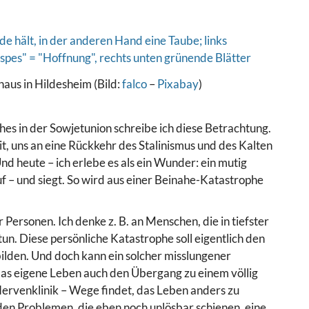
aus in Hildesheim (Bild:
falco
–
Pixabay
)
es in der Sowjetunion schreibe ich diese Betrachtung.
t, uns an eine Rückkehr des Stalinismus und des Kalten
 heute – ich erlebe es als ein Wunder: ein mutig
 – und siegt.
So wird aus einer Beinahe-Katastrophe
Personen. Ich denke z. B. an Menschen, die in tiefster
un. Diese persönliche Katastrophe soll eigentlich den
bilden. Und doch kann ein solcher misslungener
das eigene Leben auch den Übergang zu einem völlig
Nervenklinik – Wege findet, das Leben anders zu
en Problemen, die eben noch unlösbar schienen, eine