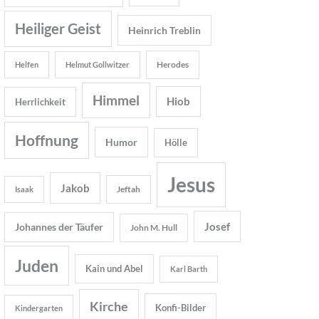
Heiliger Geist
Heinrich Treblin
Herodes
Helfen
Helmut Gollwitzer
Himmel
Hiob
Herrlichkeit
Hoffnung
Humor
Hölle
Jesus
Jakob
Jeftah
Isaak
Josef
Johannes der Täufer
John M. Hull
Juden
Kain und Abel
Karl Barth
Kirche
Konfi-Bilder
Kindergarten