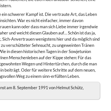
istern.
ie ein schwerer Kampf ist. Die vertraute Art, das Leben
nsichten. War es nicht einfacher, immer davon
rauen kann oder dass man sich Liebe immer irgendwie
her und weicht diesen Glauben auf… Schön ist das ja,
, Sich-Anvertrauen wenigstens hier und da möglich sind
ßt zu verschütteter Sehnsucht, zu ungeweinten Tränen
e in diesen historischen Tagen in der Sowjetunion
elnen Menschenleben auf der Kippe stehen: Für das
altgewohnten Wegen und Hintertürchen, durch die man
n beiträgt. Oder für weitere Schritte auf dem neuen,
svollen Weg zu einem sinn-erfüllten Leben.
enst am 8. September 1991 von Helmut Schütz,