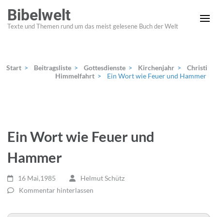
Zum
Bibelwelt
Inhalt
Texte und Themen rund um das meist gelesene Buch der Welt
springen
(Enter
drücken)
Start
>
Beitragsliste
>
Gottesdienste
>
Kirchenjahr
>
Christi
Himmelfahrt
>
Ein Wort wie Feuer und Hammer
Ein Wort wie Feuer und
Hammer
16 Mai,1985
Helmut Schütz
Kommentar hinterlassen