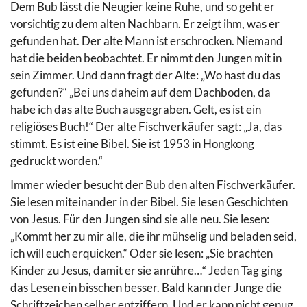
Dem Bub lässt die Neugier keine Ruhe, und so geht er
vorsichtig zu dem alten Nachbarn. Er zeigt ihm, was er
gefunden hat. Der alte Mann ist erschrocken. Niemand
hat die beiden beobachtet. Er nimmt den Jungen mit in
sein Zimmer. Und dann fragt der Alte: „Wo hast du das
gefunden?“ „Bei uns daheim auf dem Dachboden, da
habe ich das alte Buch ausgegraben. Gelt, es ist ein
religiöses Buch!“ Der alte Fischverkäufer sagt: „Ja, das
stimmt. Es ist eine Bibel. Sie ist 1953 in Hongkong
gedruckt worden.“
Immer wieder besucht der Bub den alten Fischverkäufer.
Sie lesen miteinander in der Bibel. Sie lesen Geschichten
von Jesus. Für den Jungen sind sie alle neu. Sie lesen:
„Kommt her zu mir alle, die ihr mühselig und beladen seid,
ich will euch erquicken.“ Oder sie lesen: „Sie brachten
Kinder zu Jesus, damit er sie anrühre…“ Jeden Tag ging
das Lesen ein bisschen besser. Bald kann der Junge die
Schriftzeichen selber entziffern. Und er kann nicht genug