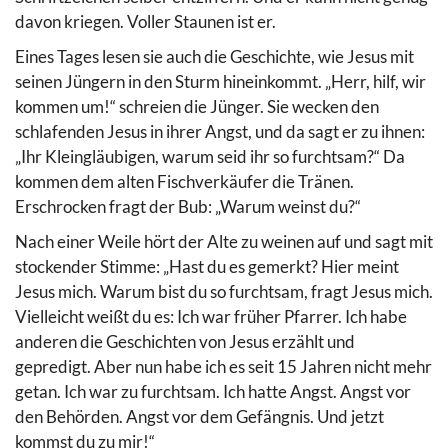
davon kriegen. Voller Staunen ist er.
Eines Tages lesen sie auch die Geschichte, wie Jesus mit
seinen Jüngern in den Sturm hineinkommt. „Herr, hilf, wir
kommen um!“ schreien die Jünger. Sie wecken den
schlafenden Jesus in ihrer Angst, und da sagt er zu ihnen:
„Ihr Kleingläubigen, warum seid ihr so furchtsam?“ Da
kommen dem alten Fischverkäufer die Tränen.
Erschrocken fragt der Bub: „Warum weinst du?“
Nach einer Weile hört der Alte zu weinen auf und sagt mit
stockender Stimme: „Hast du es gemerkt? Hier meint
Jesus mich. Warum bist du so furchtsam, fragt Jesus mich.
Vielleicht weißt du es: Ich war früher Pfarrer. Ich habe
anderen die Geschichten von Jesus erzählt und
gepredigt. Aber nun habe ich es seit 15 Jahren nicht mehr
getan. Ich war zu furchtsam. Ich hatte Angst. Angst vor
den Behörden. Angst vor dem Gefängnis. Und jetzt
kommst du zu mir!“