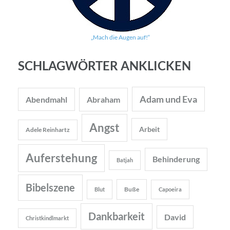
„Mach die Augen auf!“
SCHLAGWÖRTER ANKLICKEN
Adam und Eva
Abendmahl
Abraham
Angst
Arbeit
Adele Reinhartz
Auferstehung
Behinderung
Batjah
Bibelszene
Buße
Blut
Capoeira
Dankbarkeit
David
Christkindlmarkt