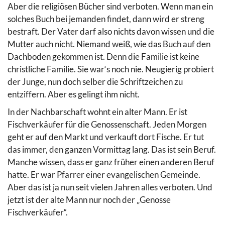
Aber die religiösen Bücher sind verboten. Wenn man ein
solches Buch bei jemanden findet, dann wird er streng
bestraft. Der Vater darf also nichts davon wissen und die
Mutter auch nicht. Niemand weiß, wie das Buch auf den
Dachboden gekommen ist. Denn die Familie ist keine
christliche Familie. Sie war‘s noch nie. Neugierig probiert
der Junge, nun doch selber die Schriftzeichen zu
entziffern. Aber es gelingt ihm nicht.
In der Nachbarschaft wohnt ein alter Mann. Er ist
Fischverkäufer für die Genossenschaft. Jeden Morgen
geht er auf den Markt und verkauft dort Fische. Er tut
das immer, den ganzen Vormittag lang. Das ist sein Beruf.
Manche wissen, dass er ganz früher einen anderen Beruf
hatte. Er war Pfarrer einer evangelischen Gemeinde.
Aber das ist ja nun seit vielen Jahren alles verboten. Und
jetzt ist der alte Mann nur noch der „Genosse
Fischverkäufer“.