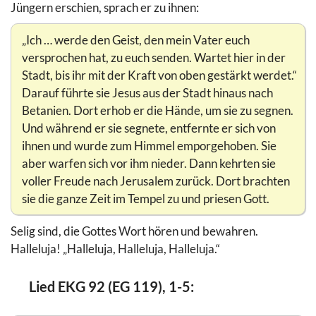
Jüngern erschien, sprach er zu ihnen:
„Ich … werde den Geist, den mein Vater euch
versprochen hat, zu euch senden. Wartet hier in der
Stadt, bis ihr mit der Kraft von oben gestärkt werdet.“
Darauf führte sie Jesus aus der Stadt hinaus nach
Betanien. Dort erhob er die Hände, um sie zu segnen.
Und während er sie segnete, entfernte er sich von
ihnen und wurde zum Himmel emporgehoben. Sie
aber warfen sich vor ihm nieder. Dann kehrten sie
voller Freude nach Jerusalem zurück. Dort brachten
sie die ganze Zeit im Tempel zu und priesen Gott.
Selig sind, die Gottes Wort hören und bewahren.
Halleluja! „Halleluja, Halleluja, Halleluja.“
Lied EKG 92 (EG 119), 1-5: