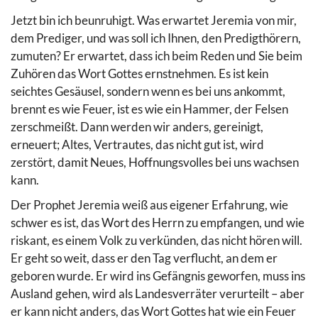
Jetzt bin ich beunruhigt. Was erwartet Jeremia von mir,
dem Prediger, und was soll ich Ihnen, den Predigthörern,
zumuten? Er erwartet, dass ich beim Reden und Sie beim
Zuhören das Wort Gottes ernstnehmen. Es ist kein
seichtes Gesäusel, sondern wenn es bei uns ankommt,
brennt es wie Feuer, ist es wie ein Hammer, der Felsen
zerschmeißt. Dann werden wir anders, gereinigt,
erneuert; Altes, Vertrautes, das nicht gut ist, wird
zerstört, damit Neues, Hoffnungsvolles bei uns wachsen
kann.
Der Prophet Jeremia weiß aus eigener Erfahrung, wie
schwer es ist, das Wort des Herrn zu empfangen, und wie
riskant, es einem Volk zu verkünden, das nicht hören will.
Er geht so weit, dass er den Tag verflucht, an dem er
geboren wurde. Er wird ins Gefängnis geworfen, muss ins
Ausland gehen, wird als Landesverräter verurteilt – aber
er kann nicht anders, das Wort Gottes hat wie ein Feuer