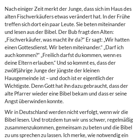
Nach einiger Zeit merkt der Junge, dass sich im Haus des
alten Fischverkäufers etwas verändert hat. In der Frühe
treffen sich dort ein paar Leute. Sie beten miteinander
und lesen aus der Bibel. Der Bub fragt den Alten:
„Fischverkäufer, was macht ihr da?“ Er sagt: „Wir hatten
einen Gottesdienst. Wir beten miteinander.“ „Darf ich
auch kommen?“ „Freilich darfst du kommen, wenn es
deine Eltern erlauben.“ Und so kommt es, dass der
zwölfjährige Junge der jüngste der kleinen
Hausgemeinde ist – und doch ist er eigentlich der
Wichtigste. Denn Gott hat ihn dazu gebraucht, dass der
alte Pfarrer wieder eine Bibel bekam und dass er seine
Angst überwinden konnte.
Wir in Deutschland werden nicht verfolgt, wenn wir die
Bibel lesen. Und trotzdem tun wir uns schwer, regelmäßig
zusammenzukommen, gemeinsam zu beten und die Bibel
zu uns sprechen zu lassen. Ich merke, wie notwendig ein