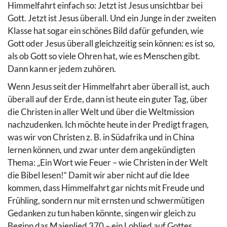
Himmelfahrt einfach so: Jetzt ist Jesus unsichtbar bei
Gott. Jetzt ist Jesus überall. Und ein Junge in der zweiten
Klasse hat sogar ein schönes Bild dafür gefunden, wie
Gott oder Jesus überall gleichzeitig sein können: es ist so,
als ob Gott so viele Ohren hat, wie es Menschen gibt.
Dann kann er jedem zuhören.
Wenn Jesus seit der Himmelfahrt aber überall ist, auch
überall auf der Erde, dann ist heute ein guter Tag, über
die Christen in aller Welt und über die Weltmission
nachzudenken. Ich möchte heute in der Predigt fragen,
was wir von Christen z. B. in Südafrika und in China
lernen können, und zwar unter dem angekündigten
Thema: „Ein Wort wie Feuer – wie Christen in der Welt
die Bibel lesen!“ Damit wir aber nicht auf die Idee
kommen, dass Himmelfahrt gar nichts mit Freude und
Frühling, sondern nur mit ernsten und schwermütigen
Gedanken zu tun haben könnte, singen wir gleich zu
Beginn das Maienlied 370 – ein Loblied auf Gottes