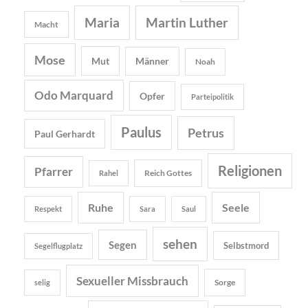
Maria
Martin Luther
Macht
Mose
Mut
Männer
Noah
Odo Marquard
Opfer
Parteipolitik
Paulus
Petrus
Paul Gerhardt
Religionen
Pfarrer
Reich Gottes
Rahel
Ruhe
Seele
Respekt
Sara
Saul
sehen
Segen
Selbstmord
Segelflugplatz
Sexueller Missbrauch
Sorge
selig