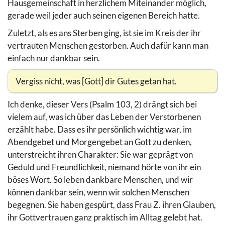
Hausgemeinschaft in herzlichem Miteinander möglich,
gerade weil jeder auch seinen eigenen Bereich hatte.
Zuletzt, als es ans Sterben ging, ist sie im Kreis der ihr
vertrauten Menschen gestorben. Auch dafür kann man
einfach nur dankbar sein.
Vergiss nicht, was [Gott] dir Gutes getan hat.
Ich denke, dieser Vers (Psalm 103, 2) drängt sich bei
vielem auf, was ich über das Leben der Verstorbenen
erzählt habe. Dass es ihr persönlich wichtig war, im
Abendgebet und Morgengebet an Gott zu denken,
unterstreicht ihren Charakter: Sie war geprägt von
Geduld und Freundlichkeit, niemand hörte von ihr ein
böses Wort. So leben dankbare Menschen, und wir
können dankbar sein, wenn wir solchen Menschen
begegnen. Sie haben gespürt, dass Frau Z. ihren Glauben,
ihr Gottvertrauen ganz praktisch im Alltag gelebt hat.