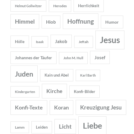
Herrlichkeit
Herodes
Helmut Gollwitzer
Hoffnung
Himmel
Hiob
Humor
Jesus
Jakob
Hölle
Jeftah
Isaak
Josef
Johannes der Täufer
John M. Hull
Juden
Kain und Abel
Karl Barth
Kirche
Konfi-Bilder
Kindergarten
Kreuzigung Jesu
Konfi-Texte
Koran
Liebe
Licht
Leiden
Lamm