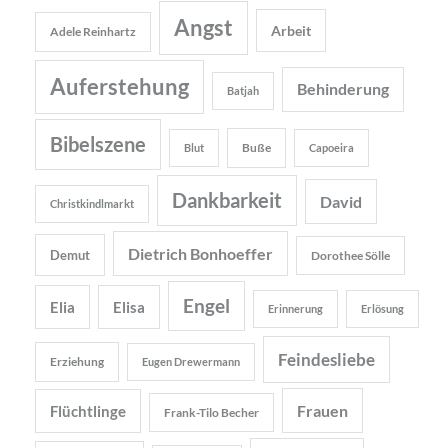
Angst
Arbeit
Adele Reinhartz
Auferstehung
Behinderung
Batjah
Bibelszene
Buße
Blut
Capoeira
Dankbarkeit
David
Christkindlmarkt
Dietrich Bonhoeffer
Demut
Dorothee Sölle
Engel
Elia
Elisa
Erinnerung
Erlösung
Feindesliebe
Erziehung
Eugen Drewermann
Frauen
Flüchtlinge
Frank-Tilo Becher