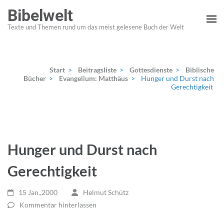
Zum
Bibelwelt
Inhalt
Texte und Themen rund um das meist gelesene Buch der Welt
springen
(Enter
drücken)
Start
>
Beitragsliste
>
Gottesdienste
>
Biblische
Bücher
>
Evangelium: Matthäus
>
Hunger und Durst nach
Gerechtigkeit
Hunger und Durst nach
Gerechtigkeit
15 Jan.,2000
Helmut Schütz
Kommentar hinterlassen