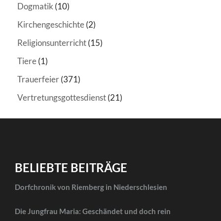
Dogmatik
(10)
Kirchengeschichte
(2)
Religionsunterricht
(15)
Tiere
(1)
Trauerfeier
(371)
Vertretungsgottesdienst
(21)
BELIEBTE BEITRÄGE
Dorfchronik von Riemberg in Niederschlesien
Die Jungfrau Maria: Geschändet und doch rein