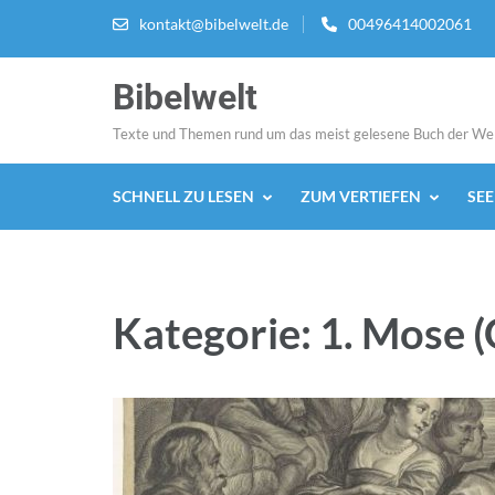
Zum
kontakt@bibelwelt.de
00496414002061
Inhalt
springen
Bibelwelt
(Enter
drücken)
Texte und Themen rund um das meist gelesene Buch der We
SCHNELL ZU LESEN
ZUM VERTIEFEN
SE
Kategorie:
1. Mose (