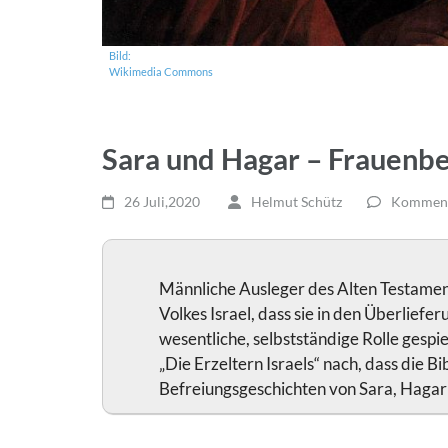
Bild:
Wikimedia Commons
Sara und Hagar – Frauenbe
26 Juli,2020
Helmut Schütz
Kommenta
Männliche Ausleger des Alten Testamen
Volkes Israel, dass sie in den Überliefe
wesentliche, selbstständige Rolle gespi
„Die Erzeltern Israels“ nach, dass die B
Befreiungsgeschichten von Sara, Hagar 