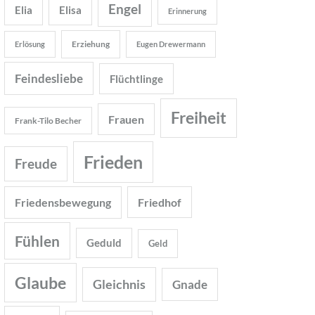
Engel
Elia
Elisa
Erinnerung
Erziehung
Erlösung
Eugen Drewermann
Feindesliebe
Flüchtlinge
Freiheit
Frauen
Frank-Tilo Becher
Frieden
Freude
Friedensbewegung
Friedhof
Fühlen
Geduld
Geld
Glaube
Gleichnis
Gnade