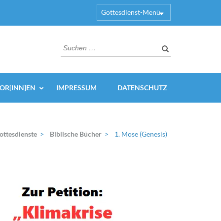
Gottesdienst-Menü
Suchen
nach:
OR[INN]EN
IMPRESSUM
DATENSCHUTZ
ottesdienste
>
Biblische Bücher
>
1. Mose (Genesis)