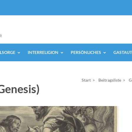
lt
ELSORGE
INTERRELIGION
PERSÖNLICHES
GASTAUT
Start
>
Beitragsliste
>
G
Genesis)