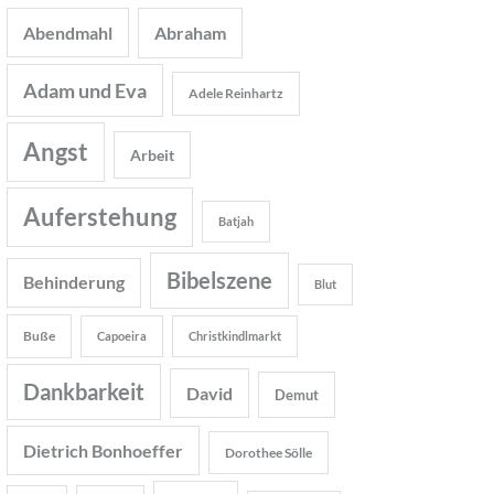
Abendmahl
Abraham
Adam und Eva
Adele Reinhartz
Angst
Arbeit
Auferstehung
Batjah
Bibelszene
Behinderung
Blut
Buße
Capoeira
Christkindlmarkt
Dankbarkeit
David
Demut
Dietrich Bonhoeffer
Dorothee Sölle