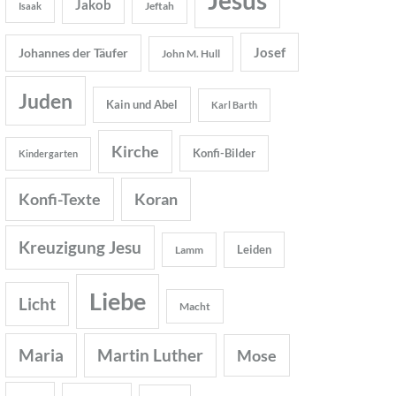
Jakob
Jeftah
Isaak
Josef
Johannes der Täufer
John M. Hull
Juden
Kain und Abel
Karl Barth
Kirche
Konfi-Bilder
Kindergarten
Konfi-Texte
Koran
Kreuzigung Jesu
Leiden
Lamm
Liebe
Licht
Macht
Maria
Martin Luther
Mose