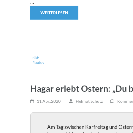
…
WEITERLESEN
Bild:
Pixabay
Hagar erlebt Ostern: „Du bi
11 Apr.,2020
Helmut Schütz
Komment
Am Tag zwischen Karfreitag und Ostern 