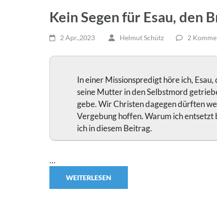
Kein Segen für Esau, den 
2 Apr.,2023
Helmut Schütz
2 Komme
In einer Missionspredigt höre ich, Esau
seine Mutter in den Selbstmord getriebe
gebe. Wir Christen dagegen dürften we
Vergebung hoffen. Warum ich entsetzt b
ich in diesem Beitrag.
…
WEITERLESEN