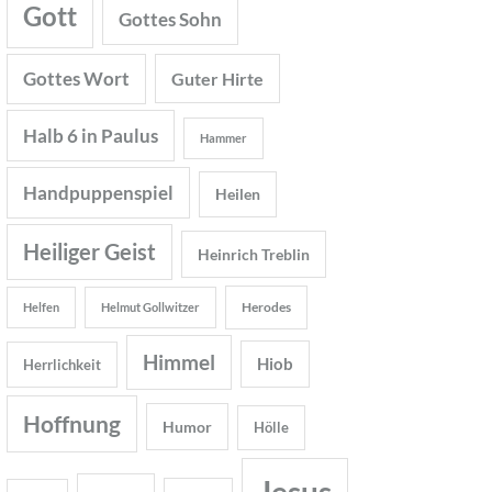
Gott
Gottes Sohn
Gottes Wort
Guter Hirte
Halb 6 in Paulus
Hammer
Handpuppenspiel
Heilen
Heiliger Geist
Heinrich Treblin
Herodes
Helfen
Helmut Gollwitzer
Himmel
Hiob
Herrlichkeit
Hoffnung
Humor
Hölle
Jesus