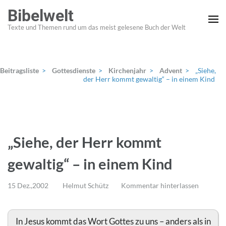
Zum
Bibelwelt
Inhalt
Texte und Themen rund um das meist gelesene Buch der Welt
springen
(Enter
drücken)
Beitragsliste
>
Gottesdienste
>
Kirchenjahr
>
Advent
>
„Siehe,
der Herr kommt gewaltig“ – in einem Kind
„Siehe, der Herr kommt
gewaltig“ – in einem Kind
15 Dez.,2002
Helmut Schütz
Kommentar hinterlassen
In Jesus kommt das Wort Gottes zu uns – anders als in