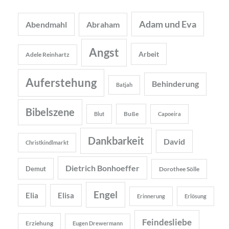
Adam und Eva
Abendmahl
Abraham
Angst
Arbeit
Adele Reinhartz
Auferstehung
Behinderung
Batjah
Bibelszene
Buße
Blut
Capoeira
Dankbarkeit
David
Christkindlmarkt
Dietrich Bonhoeffer
Demut
Dorothee Sölle
Engel
Elia
Elisa
Erinnerung
Erlösung
Feindesliebe
Erziehung
Eugen Drewermann