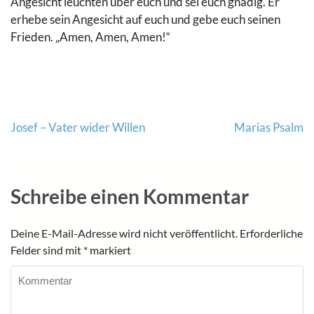
Angesicht leuchten über euch und sei euch gnädig. Er
erhebe sein Angesicht auf euch und gebe euch seinen
Frieden. „Amen, Amen, Amen!“
Beitragsnavigation
Josef – Vater wider Willen
Marias Psalm
Schreibe einen Kommentar
Deine E-Mail-Adresse wird nicht veröffentlicht.
Erforderliche
Felder sind mit
*
markiert
Kommentar