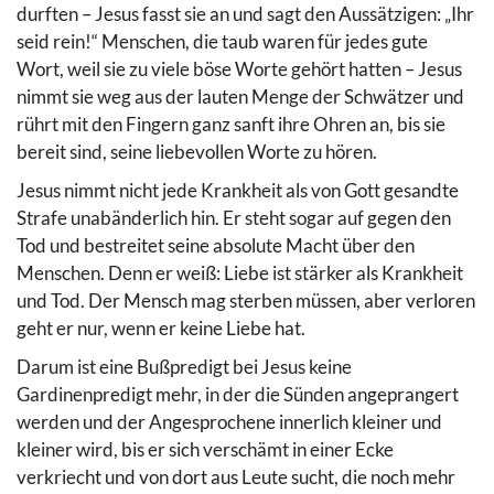
durften – Jesus fasst sie an und sagt den Aussätzigen: „Ihr
seid rein!“ Menschen, die taub waren für jedes gute
Wort, weil sie zu viele böse Worte gehört hatten – Jesus
nimmt sie weg aus der lauten Menge der Schwätzer und
rührt mit den Fingern ganz sanft ihre Ohren an, bis sie
bereit sind, seine liebevollen Worte zu hören.
Jesus nimmt nicht jede Krankheit als von Gott gesandte
Strafe unabänderlich hin. Er steht sogar auf gegen den
Tod und bestreitet seine absolute Macht über den
Menschen. Denn er weiß: Liebe ist stärker als Krankheit
und Tod. Der Mensch mag sterben müssen, aber verloren
geht er nur, wenn er keine Liebe hat.
Darum ist eine Bußpredigt bei Jesus keine
Gardinenpredigt mehr, in der die Sünden angeprangert
werden und der Angesprochene innerlich kleiner und
kleiner wird, bis er sich verschämt in einer Ecke
verkriecht und von dort aus Leute sucht, die noch mehr