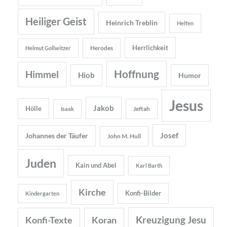
Heiliger Geist
Heinrich Treblin
Helfen
Herrlichkeit
Herodes
Helmut Gollwitzer
Hoffnung
Himmel
Hiob
Humor
Jesus
Jakob
Hölle
Jeftah
Isaak
Josef
Johannes der Täufer
John M. Hull
Juden
Kain und Abel
Karl Barth
Kirche
Konfi-Bilder
Kindergarten
Kreuzigung Jesu
Konfi-Texte
Koran