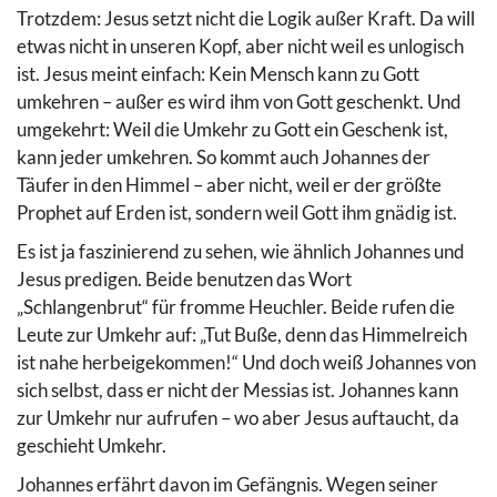
Trotzdem: Jesus setzt nicht die Logik außer Kraft. Da will
etwas nicht in unseren Kopf, aber nicht weil es unlogisch
ist. Jesus meint einfach: Kein Mensch kann zu Gott
umkehren – außer es wird ihm von Gott geschenkt. Und
umgekehrt: Weil die Umkehr zu Gott ein Geschenk ist,
kann jeder umkehren. So kommt auch Johannes der
Täufer in den Himmel – aber nicht, weil er der größte
Prophet auf Erden ist, sondern weil Gott ihm gnädig ist.
Es ist ja faszinierend zu sehen, wie ähnlich Johannes und
Jesus predigen. Beide benutzen das Wort
„Schlangenbrut“ für fromme Heuchler. Beide rufen die
Leute zur Umkehr auf: „Tut Buße, denn das Himmelreich
ist nahe herbeigekommen!“ Und doch weiß Johannes von
sich selbst, dass er nicht der Messias ist. Johannes kann
zur Umkehr nur aufrufen – wo aber Jesus auftaucht, da
geschieht Umkehr.
Johannes erfährt davon im Gefängnis. Wegen seiner