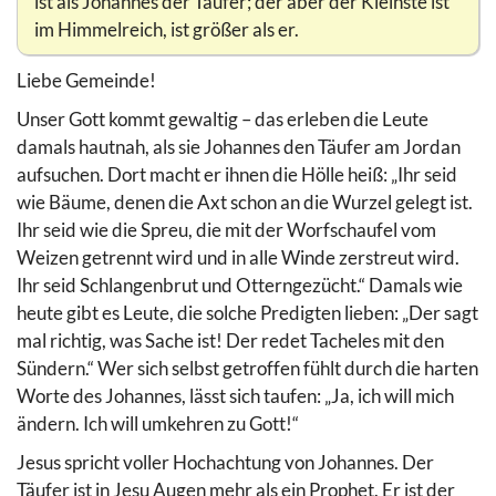
ist als Johannes der Täufer; der aber der Kleinste ist
im Himmelreich, ist größer als er.
Liebe Gemeinde!
Unser Gott kommt gewaltig – das erleben die Leute
damals hautnah, als sie Johannes den Täufer am Jordan
aufsuchen. Dort macht er ihnen die Hölle heiß: „Ihr seid
wie Bäume, denen die Axt schon an die Wurzel gelegt ist.
Ihr seid wie die Spreu, die mit der Worfschaufel vom
Weizen getrennt wird und in alle Winde zerstreut wird.
Ihr seid Schlangenbrut und Otterngezücht.“ Damals wie
heute gibt es Leute, die solche Predigten lieben: „Der sagt
mal richtig, was Sache ist! Der redet Tacheles mit den
Sündern.“ Wer sich selbst getroffen fühlt durch die harten
Worte des Johannes, lässt sich taufen: „Ja, ich will mich
ändern. Ich will umkehren zu Gott!“
Jesus spricht voller Hochachtung von Johannes. Der
Täufer ist in Jesu Augen mehr als ein Prophet. Er ist der