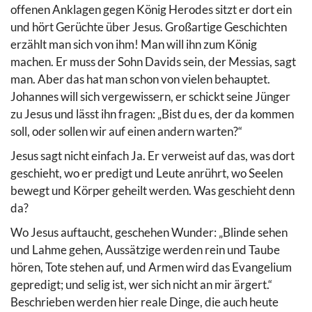
offenen Anklagen gegen König Herodes sitzt er dort ein
und hört Gerüchte über Jesus. Großartige Geschichten
erzählt man sich von ihm! Man will ihn zum König
machen. Er muss der Sohn Davids sein, der Messias, sagt
man. Aber das hat man schon von vielen behauptet.
Johannes will sich vergewissern, er schickt seine Jünger
zu Jesus und lässt ihn fragen: „Bist du es, der da kommen
soll, oder sollen wir auf einen andern warten?“
Jesus sagt nicht einfach Ja. Er verweist auf das, was dort
geschieht, wo er predigt und Leute anrührt, wo Seelen
bewegt und Körper geheilt werden. Was geschieht denn
da?
Wo Jesus auftaucht, geschehen Wunder: „Blinde sehen
und Lahme gehen, Aussätzige werden rein und Taube
hören, Tote stehen auf, und Armen wird das Evangelium
gepredigt; und selig ist, wer sich nicht an mir ärgert.“
Beschrieben werden hier reale Dinge, die auch heute