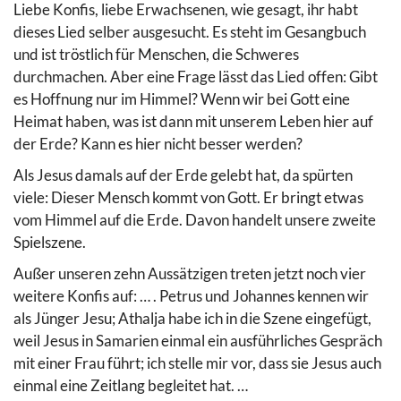
Liebe Konfis, liebe Erwachsenen, wie gesagt, ihr habt
dieses Lied selber ausgesucht. Es steht im Gesangbuch
und ist tröstlich für Menschen, die Schweres
durchmachen. Aber eine Frage lässt das Lied offen: Gibt
es Hoffnung nur im Himmel? Wenn wir bei Gott eine
Heimat haben, was ist dann mit unserem Leben hier auf
der Erde? Kann es hier nicht besser werden?
Als Jesus damals auf der Erde gelebt hat, da spürten
viele: Dieser Mensch kommt von Gott. Er bringt etwas
vom Himmel auf die Erde. Davon handelt unsere zweite
Spielszene.
Außer unseren zehn Aussätzigen treten jetzt noch vier
weitere Konfis auf: … . Petrus und Johannes kennen wir
als Jünger Jesu; Athalja habe ich in die Szene eingefügt,
weil Jesus in Samarien einmal ein ausführliches Gespräch
mit einer Frau führt; ich stelle mir vor, dass sie Jesus auch
einmal eine Zeitlang begleitet hat. …