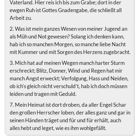
Vaterland. Hier reis ich bis zum Grabe; dort in der
ewgen Ruh ist Gottes Gnadengabe, die schließt all
Arbeit zu.
2. Was ist mein ganzes Wesen von meiner Jugend an
als Müh und Not gewesen? Solang ich denken kann,
hab ich so manchen Morgen, so manche liebe Nacht
mit Kummer und mit Sorgen des Herzens zugebracht.
3. Mich hat auf meinen Wegen manch harter Sturm
erschreckt; Blitz, Donner, Wind und Regen hat mir
manch Angst erweckt; Verfolgung, Hass und Neiden,
ob ich’s gleich nicht verschuld’t, hab ich doch müssen
leiden und tragen mit Geduld.
7. Mein Heimat ist dort droben, da aller Engel Schar
den großen Herrscher loben, der alles ganz und gar in
seinen Händen träget und für und für erhält, auch
alles hebt und leget, wie es ihm wohlgefällt.