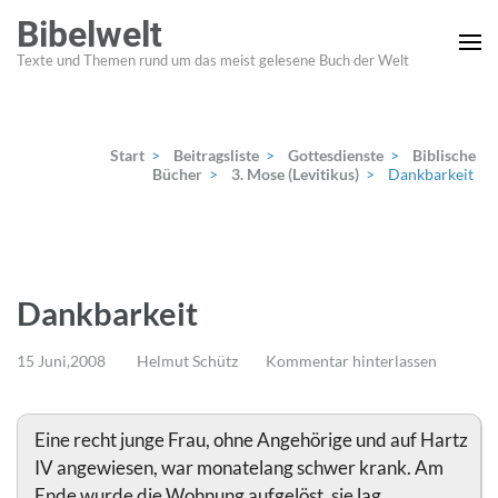
Zum
Bibelwelt
Inhalt
Texte und Themen rund um das meist gelesene Buch der Welt
springen
(Enter
drücken)
Start
>
Beitragsliste
>
Gottesdienste
>
Biblische
Bücher
>
3. Mose (Levitikus)
>
Dankbarkeit
Dankbarkeit
15 Juni,2008
Helmut Schütz
Kommentar hinterlassen
Eine recht junge Frau, ohne Angehörige und auf Hartz
IV angewiesen, war monatelang schwer krank. Am
Ende wurde die Wohnung aufgelöst, sie lag