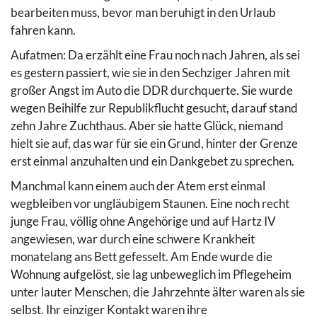
bearbeiten muss, bevor man beruhigt in den Urlaub
fahren kann.
Aufatmen: Da erzählt eine Frau noch nach Jahren, als sei
es gestern passiert, wie sie in den Sechziger Jahren mit
großer Angst im Auto die DDR durchquerte. Sie wurde
wegen Beihilfe zur Republikflucht gesucht, darauf stand
zehn Jahre Zuchthaus. Aber sie hatte Glück, niemand
hielt sie auf, das war für sie ein Grund, hinter der Grenze
erst einmal anzuhalten und ein Dankgebet zu sprechen.
Manchmal kann einem auch der Atem erst einmal
wegbleiben vor ungläubigem Staunen. Eine noch recht
junge Frau, völlig ohne Angehörige und auf Hartz IV
angewiesen, war durch eine schwere Krankheit
monatelang ans Bett gefesselt. Am Ende wurde die
Wohnung aufgelöst, sie lag unbeweglich im Pflegeheim
unter lauter Menschen, die Jahrzehnte älter waren als sie
selbst. Ihr einziger Kontakt waren ihre