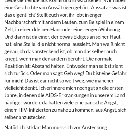
Liebe Gemeinde aus Konfis und Erwachsenen! Wir haben
eine Geschichte von Aussätzigen gehört. Aussatz – was ist
das eigentlich? Stellt euch vor, ihr lebt in enger
Nachbarschaft mit andern Leuten, zum Beispiel in einem
Zelt, in einem kleinen Haus oder einer engen Wohnung.
Und dann ist da einer, der etwas Ekliges an seiner Haut
hat, eine Stelle, die nicht normal aussieht. Man weiß nicht
genau, ob das ansteckend ist, ob man das selber auch
kriegt, wenn man den andern berührt. Die normale
Reaktion ist: Abstand halten. Entweder man selbst zieht
sich zurück. Oder man sagt: Geh weg! Du bist eine Gefahr
für mich! Das ist gar nicht so weit weg, wie mancher
vielleicht denkt. Ich erinnere mich noch gut an die ersten
Jahre, in denen die AIDS-Erkrankungen in unserem Land
häufiger wurden; da hatten viele eine panische Angst,
einem HIV-Infizierten zu nahe zu kommen, aus Angst, sich
selber anzustecken.
Natürlich ist klar: Man muss sich vor Ansteckung