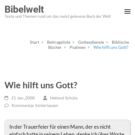
Zum
Bibelwelt
Inhalt
Texte und Themen rund um das meist gelesene Buch der Welt
springen
(Enter
drücken)
Start
>
Beitragsliste
>
Gottesdienste
>
Biblische
Bücher
>
Psalmen
>
Wie hilft uns Gott?
Wie hilft uns Gott?
21 Jan.,2000
Helmut Schütz
Kommentar hinterlassen
In der Trauerfeier für einen Mann, der es nicht
einfach hatte in seinem Leben, denke ich über Worte