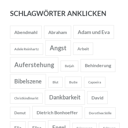
SCHLAGWÖRTER ANKLICKEN
Adam und Eva
Abendmahl
Abraham
Angst
Arbeit
Adele Reinhartz
Auferstehung
Behinderung
Batjah
Bibelszene
Buße
Blut
Capoeira
Dankbarkeit
David
Christkindlmarkt
Dietrich Bonhoeffer
Demut
Dorothee Sölle
Engel
Elia
Elisa