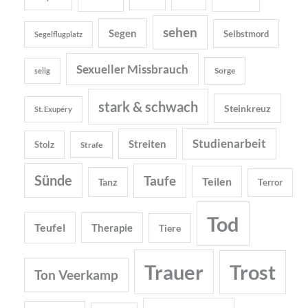
sehen
Segen
Selbstmord
Segelflugplatz
Sexueller Missbrauch
Sorge
selig
stark & schwach
Steinkreuz
St. Exupéry
Studienarbeit
Streiten
Stolz
Strafe
Sünde
Taufe
Teilen
Tanz
Terror
Tod
Teufel
Therapie
Tiere
Trauer
Trost
Ton Veerkamp