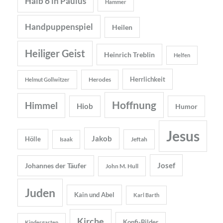
Halb 6 in Paulus
Hammer
Handpuppenspiel
Heilen
Heiliger Geist
Heinrich Treblin
Helfen
Herrlichkeit
Herodes
Helmut Gollwitzer
Hoffnung
Himmel
Hiob
Humor
Jesus
Jakob
Hölle
Jeftah
Isaak
Josef
Johannes der Täufer
John M. Hull
Juden
Kain und Abel
Karl Barth
Kirche
Konfi-Bilder
Kindergarten