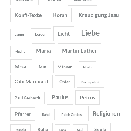
Kreuzigung Jesu
Konfi-Texte
Koran
Liebe
Licht
Leiden
Lamm
Maria
Martin Luther
Macht
Mose
Mut
Männer
Noah
Odo Marquard
Opfer
Parteipolitik
Paulus
Petrus
Paul Gerhardt
Religionen
Pfarrer
Reich Gottes
Rahel
Ruhe
Seele
Respekt
Sara
Saul