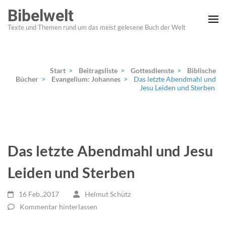
Zum
Bibelwelt
Inhalt
Texte und Themen rund um das meist gelesene Buch der Welt
springen
(Enter
drücken)
Start
>
Beitragsliste
>
Gottesdienste
>
Biblische
Bücher
>
Evangelium: Johannes
>
Das letzte Abendmahl und
Jesu Leiden und Sterben
Das letzte Abendmahl und Jesu
Leiden und Sterben
16 Feb.,2017
Helmut Schütz
Kommentar hinterlassen