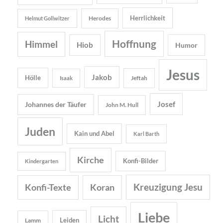
Herrlichkeit
Herodes
Helmut Gollwitzer
Hoffnung
Himmel
Hiob
Humor
Jesus
Jakob
Hölle
Jeftah
Isaak
Josef
Johannes der Täufer
John M. Hull
Juden
Kain und Abel
Karl Barth
Kirche
Konfi-Bilder
Kindergarten
Kreuzigung Jesu
Konfi-Texte
Koran
Liebe
Licht
Leiden
Lamm