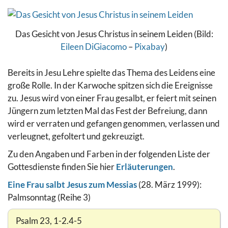
Das Gesicht von Jesus Christus in seinem Leiden (Bild:
Eileen DiGiacomo
–
Pixabay
)
Bereits in Jesu Lehre spielte das Thema des Leidens eine
große Rolle. In der Karwoche spitzen sich die Ereignisse
zu. Jesus wird von einer Frau gesalbt, er feiert mit seinen
Jüngern zum letzten Mal das Fest der Befreiung, dann
wird er verraten und gefangen genommen, verlassen und
verleugnet, gefoltert und gekreuzigt.
Zu den Angaben und Farben in der folgenden Liste der
Gottesdienste finden Sie hier
Erläuterungen
.
Eine Frau salbt Jesus zum Messias
(28. März 1999):
Palmsonntag (Reihe 3)
Psalm 23, 1-2.4-5