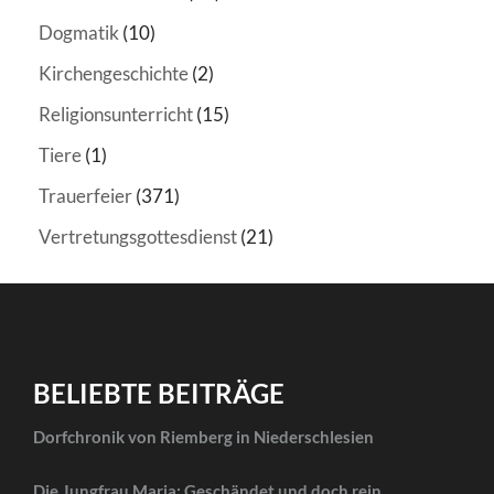
Dogmatik
(10)
Kirchengeschichte
(2)
Religionsunterricht
(15)
Tiere
(1)
Trauerfeier
(371)
Vertretungsgottesdienst
(21)
BELIEBTE BEITRÄGE
Dorfchronik von Riemberg in Niederschlesien
Die Jungfrau Maria: Geschändet und doch rein