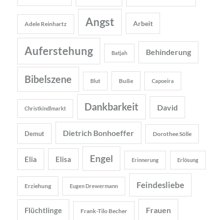
Angst
Arbeit
Adele Reinhartz
Auferstehung
Behinderung
Batjah
Bibelszene
Buße
Blut
Capoeira
Dankbarkeit
David
Christkindlmarkt
Dietrich Bonhoeffer
Demut
Dorothee Sölle
Engel
Elia
Elisa
Erinnerung
Erlösung
Feindesliebe
Erziehung
Eugen Drewermann
Frauen
Flüchtlinge
Frank-Tilo Becher