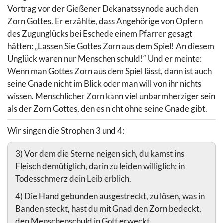
Vortrag vor der Gießener Dekanatssynode auch den
Zorn Gottes. Er erzählte, dass Angehörige von Opfern
des Zugunglücks bei Eschede einem Pfarrer gesagt
hätten: „Lassen Sie Gottes Zorn aus dem Spiel! An diesem
Unglück waren nur Menschen schuld!“ Und er meinte:
Wenn man Gottes Zorn aus dem Spiel lässt, dann ist auch
seine Gnade nicht im Blick oder man will von ihr nichts
wissen. Menschlicher Zorn kann viel unbarmherziger sein
als der Zorn Gottes, den es nicht ohne seine Gnade gibt.
Wir singen die Strophen 3 und 4:
3) Vor dem die Sterne neigen sich, du kamst ins
Fleisch demütiglich, darin zu leiden williglich; in
Todesschmerz dein Leib erblich.
4) Die Hand gebunden ausgestreckt, zu lösen, was in
Banden steckt, hast du mit Gnad den Zorn bedeckt,
den Menschenschuld in Gott erweckt.