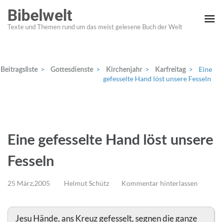
Zum
Bibelwelt
Inhalt
Texte und Themen rund um das meist gelesene Buch der Welt
springen
(Enter
drücken)
>
>
>
>
Eine
Beitragsliste
Gottesdienste
Kirchenjahr
Karfreitag
gefesselte Hand löst unsere Fesseln
Eine gefesselte Hand löst unsere
Fesseln
25 März,2005
Helmut Schütz
Kommentar hinterlassen
Jesu Hände, ans Kreuz gefesselt, segnen die ganze