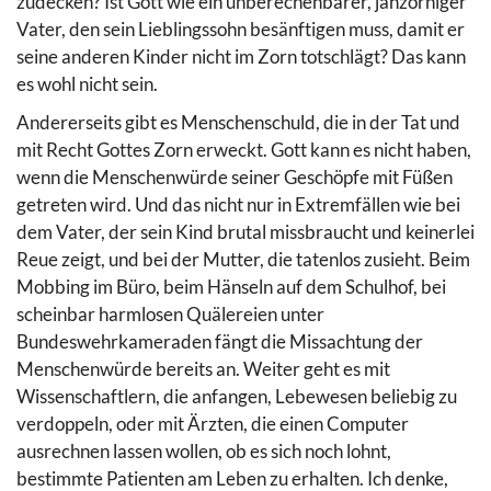
zudecken? Ist Gott wie ein unberechenbarer, jähzorniger
Vater, den sein Lieblingssohn besänftigen muss, damit er
seine anderen Kinder nicht im Zorn totschlägt? Das kann
es wohl nicht sein.
Andererseits gibt es Menschenschuld, die in der Tat und
mit Recht Gottes Zorn erweckt. Gott kann es nicht haben,
wenn die Menschenwürde seiner Geschöpfe mit Füßen
getreten wird. Und das nicht nur in Extremfällen wie bei
dem Vater, der sein Kind brutal missbraucht und keinerlei
Reue zeigt, und bei der Mutter, die tatenlos zusieht. Beim
Mobbing im Büro, beim Hänseln auf dem Schulhof, bei
scheinbar harmlosen Quälereien unter
Bundeswehrkameraden fängt die Missachtung der
Menschenwürde bereits an. Weiter geht es mit
Wissenschaftlern, die anfangen, Lebewesen beliebig zu
verdoppeln, oder mit Ärzten, die einen Computer
ausrechnen lassen wollen, ob es sich noch lohnt,
bestimmte Patienten am Leben zu erhalten. Ich denke,