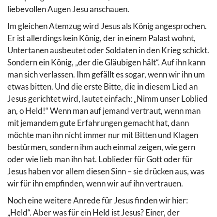
liebevollen Augen Jesu anschauen.
Im gleichen Atemzug wird Jesus als König angesprochen.
Er ist allerdings kein König, der in einem Palast wohnt,
Untertanen ausbeutet oder Soldaten in den Krieg schickt.
Sondern ein König, „der die Gläubigen hält“. Auf ihn kann
man sich verlassen. Ihm gefällt es sogar, wenn wir ihn um
etwas bitten. Und die erste Bitte, die in diesem Lied an
Jesus gerichtet wird, lautet einfach: „Nimm unser Loblied
an, o Held!“ Wenn man auf jemand vertraut, wenn man
mit jemandem gute Erfahrungen gemacht hat, dann
möchte man ihn nicht immer nur mit Bitten und Klagen
bestürmen, sondern ihm auch einmal zeigen, wie gern
oder wie lieb man ihn hat. Loblieder für Gott oder für
Jesus haben vor allem diesen Sinn – sie drücken aus, was
wir für ihn empfinden, wenn wir auf ihn vertrauen.
Noch eine weitere Anrede für Jesus finden wir hier:
„Held“. Aber was für ein Held ist Jesus? Einer, der