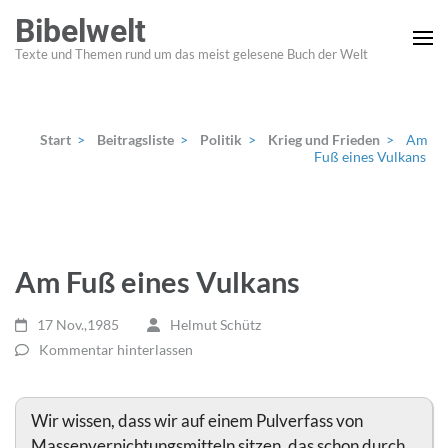
Zum
Bibelwelt
Inhalt
Texte und Themen rund um das meist gelesene Buch der Welt
springen
(Enter
drücken)
Start
>
Beitragsliste
>
Politik
>
Krieg und Frieden
>
Am
Fuß eines Vulkans
Am Fuß eines Vulkans
17 Nov.,1985
Helmut Schütz
Kommentar hinterlassen
Wir wissen, dass wir auf einem Pulverfass von
Massenvernichtungsmitteln sitzen, das schon durch