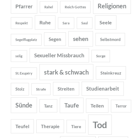
Religionen
Pfarrer
Reich Gottes
Rahel
Ruhe
Seele
Respekt
Sara
Saul
sehen
Segen
Selbstmord
Segelflugplatz
Sexueller Missbrauch
Sorge
selig
stark & schwach
Steinkreuz
St. Exupéry
Studienarbeit
Streiten
Stolz
Strafe
Sünde
Taufe
Teilen
Tanz
Terror
Tod
Teufel
Therapie
Tiere