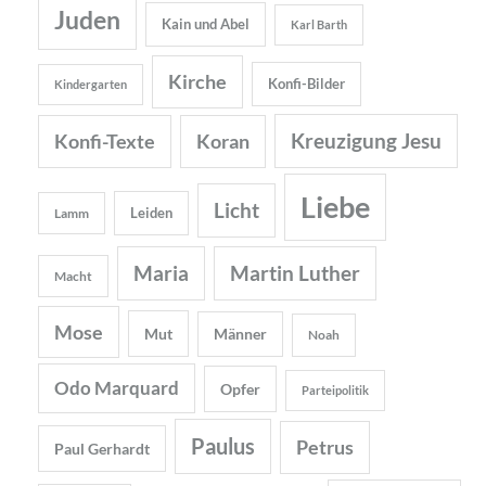
Juden
Kain und Abel
Karl Barth
Kirche
Konfi-Bilder
Kindergarten
Kreuzigung Jesu
Konfi-Texte
Koran
Liebe
Licht
Leiden
Lamm
Maria
Martin Luther
Macht
Mose
Mut
Männer
Noah
Odo Marquard
Opfer
Parteipolitik
Paulus
Petrus
Paul Gerhardt