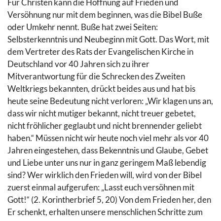
Für Christen kann die Hoffnung auf Frieden und
Versöhnung nur mit dem beginnen, was die Bibel Buße
oder Umkehr nennt. Buße hat zwei Seiten:
Selbsterkenntnis und Neubeginn mit Gott. Das Wort, mit
dem Vertreter des Rats der Evangelischen Kirche in
Deutschland vor 40 Jahren sich zu ihrer
Mitverantwortung für die Schrecken des Zweiten
Weltkriegs bekannten, drückt beides aus und hat bis
heute seine Bedeutung nicht verloren: „Wir klagen uns an,
dass wir nicht mutiger bekannt, nicht treuer gebetet,
nicht fröhlicher geglaubt und nicht brennender geliebt
haben.“ Müssen nicht wir heute noch viel mehr als vor 40
Jahren eingestehen, dass Bekenntnis und Glaube, Gebet
und Liebe unter uns nur in ganz geringem Maß lebendig
sind? Wer wirklich den Frieden will, wird von der Bibel
zuerst einmal aufgerufen: „Lasst euch versöhnen mit
Gott!“ (2. Korintherbrief 5, 20) Von dem Frieden her, den
Er schenkt, erhalten unsere menschlichen Schritte zum