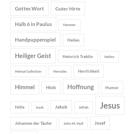
Gottes Wort
Guter Hirte
Halb 6 in Paulus
Hammer
Handpuppenspiel
Heilen
Heiliger Geist
Heinrich Treblin
Helfen
Herrlichkeit
Herodes
Helmut Gollwitzer
Hoffnung
Himmel
Hiob
Humor
Jesus
Jakob
Hölle
Jeftah
Isaak
Josef
Johannes der Täufer
John M. Hull