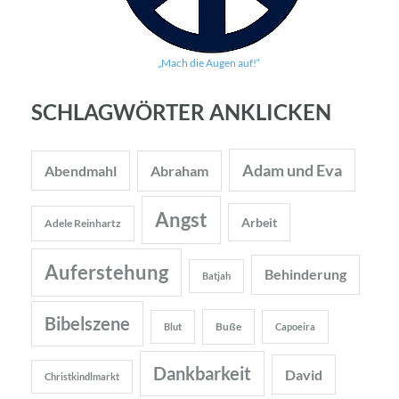
„Mach die Augen auf!“
SCHLAGWÖRTER ANKLICKEN
Adam und Eva
Abendmahl
Abraham
Angst
Arbeit
Adele Reinhartz
Auferstehung
Behinderung
Batjah
Bibelszene
Buße
Blut
Capoeira
Dankbarkeit
David
Christkindlmarkt