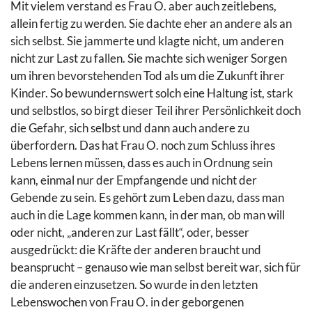
Mit vielem verstand es Frau O. aber auch zeitlebens,
allein fertig zu werden. Sie dachte eher an andere als an
sich selbst. Sie jammerte und klagte nicht, um anderen
nicht zur Last zu fallen. Sie machte sich weniger Sorgen
um ihren bevorstehenden Tod als um die Zukunft ihrer
Kinder. So bewundernswert solch eine Haltung ist, stark
und selbstlos, so birgt dieser Teil ihrer Persönlichkeit doch
die Gefahr, sich selbst und dann auch andere zu
überfordern. Das hat Frau O. noch zum Schluss ihres
Lebens lernen müssen, dass es auch in Ordnung sein
kann, einmal nur der Empfangende und nicht der
Gebende zu sein. Es gehört zum Leben dazu, dass man
auch in die Lage kommen kann, in der man, ob man will
oder nicht, „anderen zur Last fällt“, oder, besser
ausgedrückt: die Kräfte der anderen braucht und
beansprucht – genauso wie man selbst bereit war, sich für
die anderen einzusetzen. So wurde in den letzten
Lebenswochen von Frau O. in der geborgenen