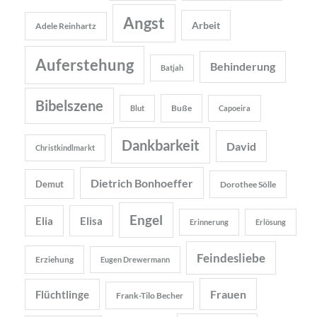
Angst
Arbeit
Adele Reinhartz
Auferstehung
Behinderung
Batjah
Bibelszene
Buße
Blut
Capoeira
Dankbarkeit
David
Christkindlmarkt
Dietrich Bonhoeffer
Demut
Dorothee Sölle
Engel
Elia
Elisa
Erinnerung
Erlösung
Feindesliebe
Erziehung
Eugen Drewermann
Frauen
Flüchtlinge
Frank-Tilo Becher