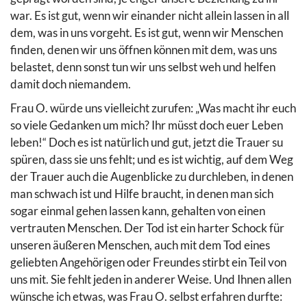
war. Es ist gut, wenn wir einander nicht allein lassen in all
dem, was in uns vorgeht. Es ist gut, wenn wir Menschen
finden, denen wir uns öffnen können mit dem, was uns
belastet, denn sonst tun wir uns selbst weh und helfen
damit doch niemandem.
Frau O. würde uns vielleicht zurufen: „Was macht ihr euch
so viele Gedanken um mich? Ihr müsst doch euer Leben
leben!“ Doch es ist natürlich und gut, jetzt die Trauer su
spüren, dass sie uns fehlt; und es ist wichtig, auf dem Weg
der Trauer auch die Augenblicke zu durchleben, in denen
man schwach ist und Hilfe braucht, in denen man sich
sogar einmal gehen lassen kann, gehalten von einen
vertrauten Menschen. Der Tod ist ein harter Schock für
unseren äußeren Menschen, auch mit dem Tod eines
geliebten Angehörigen oder Freundes stirbt ein Teil von
uns mit. Sie fehlt jeden in anderer Weise. Und Ihnen allen
wünsche ich etwas, was Frau O. selbst erfahren durfte: