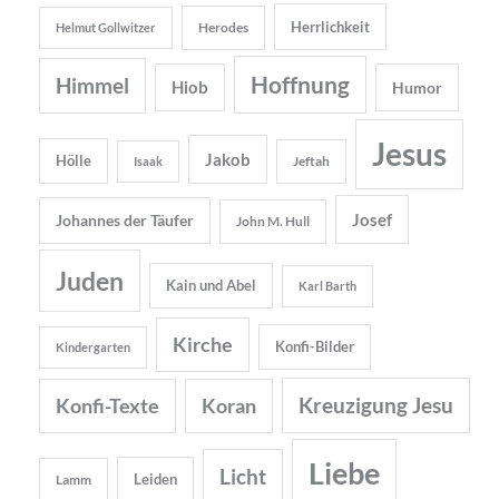
Herrlichkeit
Herodes
Helmut Gollwitzer
Hoffnung
Himmel
Hiob
Humor
Jesus
Jakob
Hölle
Jeftah
Isaak
Josef
Johannes der Täufer
John M. Hull
Juden
Kain und Abel
Karl Barth
Kirche
Konfi-Bilder
Kindergarten
Kreuzigung Jesu
Konfi-Texte
Koran
Liebe
Licht
Leiden
Lamm