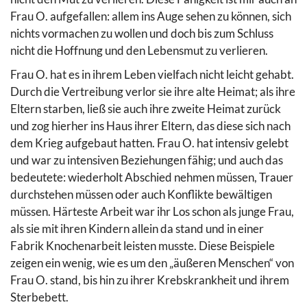
Frau O. aufgefallen: allem ins Auge sehen zu können, sich
nichts vormachen zu wollen und doch bis zum Schluss
nicht die Hoffnung und den Lebensmut zu verlieren.
Frau O. hat es in ihrem Leben vielfach nicht leicht gehabt.
Durch die Vertreibung verlor sie ihre alte Heimat; als ihre
Eltern starben, ließ sie auch ihre zweite Heimat zurück
und zog hierher ins Haus ihrer Eltern, das diese sich nach
dem Krieg aufgebaut hatten. Frau O. hat intensiv gelebt
und war zu intensiven Beziehungen fähig; und auch das
bedeutete: wiederholt Abschied nehmen müssen, Trauer
durchstehen müssen oder auch Konflikte bewältigen
müssen. Härteste Arbeit war ihr Los schon als junge Frau,
als sie mit ihren Kindern allein da stand und in einer
Fabrik Knochenarbeit leisten musste. Diese Beispiele
zeigen ein wenig, wie es um den „äußeren Menschen“ von
Frau O. stand, bis hin zu ihrer Krebskrankheit und ihrem
Sterbebett.