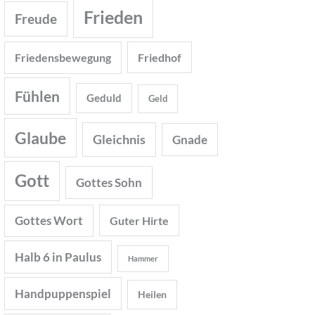
Frieden
Freude
Friedensbewegung
Friedhof
Fühlen
Geduld
Geld
Glaube
Gleichnis
Gnade
Gott
Gottes Sohn
Gottes Wort
Guter Hirte
Halb 6 in Paulus
Hammer
Handpuppenspiel
Heilen