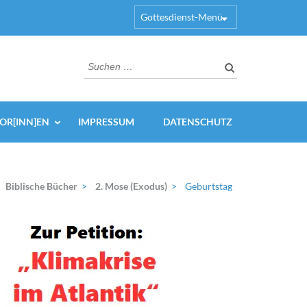
Gottesdienst-Menü
Suchen
nach:
OR[INN]EN
IMPRESSUM
DATENSCHUTZ
Biblische Bücher
>
2. Mose (Exodus)
>
Geburtstag