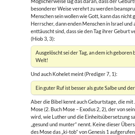
Möglicherweise lag das da­ran, dass der Geburt
besonderer Weise verehrt zu werden beanspruc
Menschen sein wollen wie Gott, kann das nicht 
Herrscher, dann enden Menschen in Israel und 
enttäuscht sind, dass sie den Tag ihrer Geburt ve
(Hiob 3, 3):
Ausgelöscht sei der Tag, an dem ich geboren 
Welt!
Und auch Kohelet meint (Prediger 7, 1):
Ein guter Ruf ist besser als gute Salbe und de
Aber die Bibel kennt auch Geburtstage, die mit
Mose (2. Buch Mose – Exodus 2, 2), der von sein
wird, wie Luther und die Einheitsübersetzung s
„gesund und munter“ nennt. Keine dieser Übers
des Mose das „ki-tob“ von Genesis 1 aufgerufen 