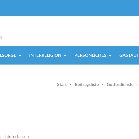
lt
ELSORGE
INTERRELIGION
PERSÖNLICHES
GASTAUT
Start
>
Beitragsliste
>
Gottesdienste
>
r hinterlassen