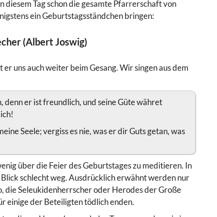
an diesem Tag schon die gesamte Pfarrerschaft von
enigstens ein Geburtstagsständchen bringen:
echer (Albert Joswig)
et er uns auch weiter beim Gesang. Wir singen aus dem
denn er ist freundlich, und seine Güte währet
ich!
eine Seele; vergiss es nie, was er dir Guts getan, was
enig über die Feier des Geburtstages zu meditieren. In
 Blick schlecht weg. Ausdrücklich erwähnt werden nur
, die Seleukidenherrscher oder Herodes der Große
r einige der Beteiligten tödlich enden.