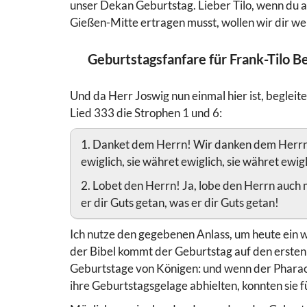
unser Dekan Geburtstag. Lieber Tilo, wenn du 
Gießen-Mitte ertragen musst, wollen wir dir w
Geburtstagsfanfare für Frank-Tilo B
Und da Herr Joswig nun einmal hier ist, begleit
Lied 333 die Strophen 1 und 6:
1. Danket dem Herrn! Wir danken dem Herrn, 
ewiglich, sie währet ewiglich, sie währet ewigl
2. Lobet den Herrn! Ja, lobe den Herrn auch m
er dir Guts getan, was er dir Guts getan!
Ich nutze den gegebenen Anlass, um heute ein w
der Bibel kommt der Geburtstag auf den ersten
Geburtstage von Königen: und wenn der Pharao
ihre Geburtstagsgelage abhielten, konnten sie fü