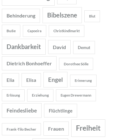
Bibelszene
Behinderung
Blut
Buße
Capoeira
Christkindlmarkt
Dankbarkeit
David
Demut
Dietrich Bonhoeffer
Dorothee Sölle
Engel
Elia
Elisa
Erinnerung
Erziehung
Erlösung
Eugen Drewermann
Feindesliebe
Flüchtlinge
Freiheit
Frauen
Frank-Tilo Becher