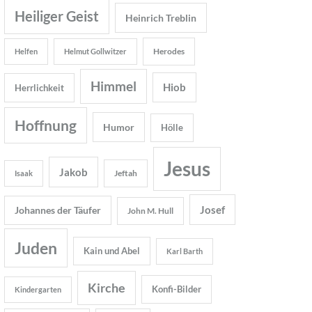
Heiliger Geist
Heinrich Treblin
Herodes
Helfen
Helmut Gollwitzer
Himmel
Hiob
Herrlichkeit
Hoffnung
Humor
Hölle
Jesus
Jakob
Jeftah
Isaak
Josef
Johannes der Täufer
John M. Hull
Juden
Kain und Abel
Karl Barth
Kirche
Konfi-Bilder
Kindergarten